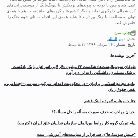
عمل کند و چین با توجه به پیوندهای نزدیکش با پیونگ‌یانگ از موشک‌پرانی‌های
کره شمالی جلوگیری نماید و دیگر کشورها و گروه‌های صلح‌دوست هم با همه‌ی
توان به مخالفت با جنگ بپردازند تا شاید همه‌ی این اقدامات نای شوم جنگ را
خاموش کند.
چاپ متن
بخش :
بین‌المللی
تاریخ انتشار
: ۲۶ مرداد, ۱۳۹۶ ۸:۱۲ ب٫ظ
آخرین نوشته‌ها:
طوفان سوسیالیست‌ها: شکست ۳۲ میلیون دلار لابی اسرائیل با یک پادکست!
پزشک مسلمان، واشنگتن را به لرزه درآورد
بیانیه مجامع اسلامی ایرانیان – در محکومیت اعدام، سرکوب سیاسی–اجتماعی، و
نقض حقوق زنان
جنایت میناب، لامرد و اینک قشم
بحران مهاجرت‌، حذف صورت مسأله یا حل مسأله؟!
پیام تبریک گروه کار روابط بین‌الملل سازمان فداییان خلق ایران (اکثریت)
“جنبش سوسک‌ها”ی هند فراتر از سیاست‌های آموزشی است