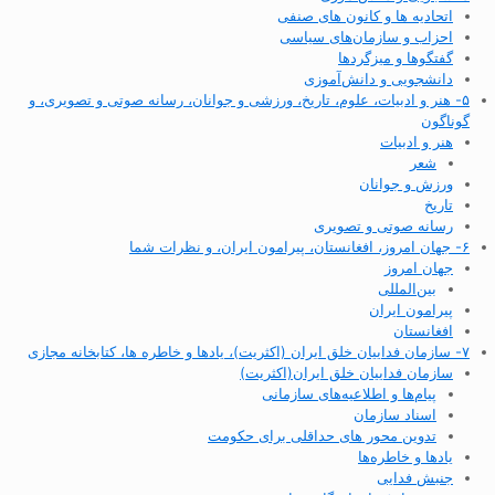
اتحادیه ها و کانون های صنفی
احزاب و سازمان‌های سیاسی
گفتگوها و میزگردها
دانشجویی و دانش‌آموزی
۵- هنر و ادبیات، علوم، تاریخ، ورزشی و جوانان، رسانه صوتی و تصویری، و
گوناگون
هنر و ادبیات
شعر
ورزش و جوانان
تاریخ
رسانه صوتی و تصویری
۶- جهان امروز، افغانستان، پیرامون ایران، و نظرات شما
جهان امروز
بین‌المللی
پیرامون ایران
افغانستان
۷- سازمان فداییان خلق ایران (اکثریت)، یادها و خاطره ها، کتابخانه مجازی
سازمان فداییان خلق ایران(اکثریت)
پیام‌ها و اطلاعیه‌های سازمانی
اسناد سازمان
تدوین محور های حداقلی برای حکومت
یادها و خاطره‌ها
جنبش فدایی