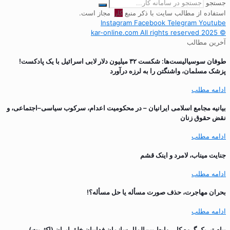
جستجو
استفاده از مطالب سایت با ذکر منبع
کار
مجاز است.
Instagram
Facebook
Telegram
Youtube
© 2025 kar-online.com All rights reserved
آخرین مطالب
طوفان سوسیالیست‌ها: شکست ۳۲ میلیون دلار لابی اسرائیل با یک پادکست!
پزشک مسلمان، واشنگتن را به لرزه درآورد
ادامه مطلب
بیانیه مجامع اسلامی ایرانیان – در محکومیت اعدام، سرکوب سیاسی–اجتماعی، و
نقض حقوق زنان
ادامه مطلب
جنایت میناب، لامرد و اینک قشم
ادامه مطلب
بحران مهاجرت‌، حذف صورت مسأله یا حل مسأله؟!
ادامه مطلب
پیام تبریک گروه کار روابط بین‌الملل سازمان فداییان خلق ایران (اکثریت)