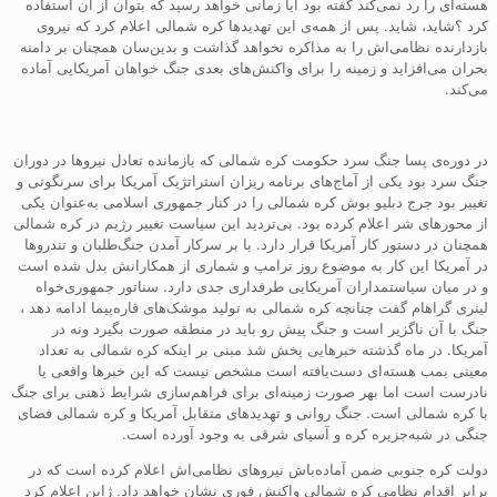
هسته‌ای را رد نمی‌کند گفته بود آیا زمانی خواهد رسید که بتوان از آن استفاده
کرد ؟شاید، شاید. پس از همه‌ی این تهدیدها کره شمالی اعلام کرد که نیروی
بازدارنده نظامی‌اش را به مذاکره نخواهد گذاشت و بدین‌سان همچنان بر دامنه
بحران می‌افزاید و زمینه را برای واکنش‌های بعدی جنگ خواهان آمریکایی آماده
می‌کند.
در دوره‌ی پسا جنگ سرد حکومت کره شمالی که بازمانده تعادل نیروها در دوران
جنگ سرد بود یکی از آماج‌های برنامه ریزان استراتژیک آمریکا برای سرنگونی و
تغییر بود جرج دبلیو بوش کره شمالی را در کنار جمهوری اسلامی به‌عنوان یکی
از محورهای شر اعلام کرده بود. بی‌تردید این سیاست تغییر رژیم در کره شمالی
همچنان در دستور کار آمریکا قرار دارد. با بر سرکار آمدن جنگ‌طلبان و تندروها
در آمریکا این کار به موضوع روز ترامپ و شماری از همکارانش بدل شده است
و در میان سیاستمداران آمریکایی طرفداری جدی دارد. سناتور جمهوری‌خواه
لینری گراهام گفت چنانچه کره شمالی به تولید موشک‌های قاره‌پیما ادامه دهد ،
جنگ با آن ناگزیر است و جنگ پیش رو باید در منطقه صورت بگیرد ونه در
آمریکا. در ماه گذشته خبرهایی پخش شد مبنی بر اینکه کره شمالی به تعداد
معینی بمب هسته‌ای دست‌یافته است مشخص نیست که این خبرها واقعی یا
نادرست است اما بهر صورت زمینه‌ای برای فراهم‌سازی شرایط ذهنی برای جنگ
با کره شمالی است. جنگ روانی و تهدیدهای متقابل آمریکا و کره شمالی فضای
جنگی در شبه‌جزیره کره و آسیای شرقی به وجود آورده است.
دولت کره جنوبی ضمن آماده‌باش نیروهای نظامی‌اش اعلام کرده است که در
برابر اقدام نظامی کره شمالی واکنش فوری نشان خواهد داد. ژاپن اعلام کرد