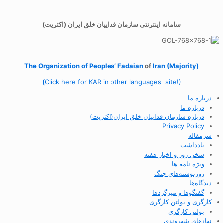
سامانه اینترنتی سازمان فداییان خلق ایران (اکثریت)
The Organization of
Peoples’ Fadaian
of
Iran (Majority)
(
Click here for KAR in other languages site!)
درباره ما
درباره ما
درباره سازمان فداییان خلق ایران(اکثریت)
Privacy Policy
سرمقاله
یادداشت
سخن روز و اخبار هفته
ویژه نامه ها
روزنوشته‌های جنگ
دیدگاه‌ها
گفتگوها و میزگردها
کارگری و بولتن کارگری
بولتن کارگری
نهادهای شهروندی