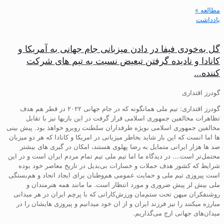
مطالعه »
یادداشت
گل به‌خودی فیفا در دادن میزبانی جام جهانی به آمریکا و
کانادا و نادیده گرفتن تبعیض نسبت به تیم های شرکت
کننده…
گودرز اقتداری
گودرز اقتداری: تیم ملی همانگونه که در جام جهانی ۲۰۲۲ در قطر هم هدف
تظاهرات مخالفین جمهوری اسلامی قرار گرفت در این بازیها نیز با تقابل
مخالفین جمهوری اسلامی بویژه طرفداران سلطنت روبرو خواهذ بود. پیش بینی
ها اما انست که این بار شاید بخاطر میزبانی در امریکا و کانادا که هر دو میزبان
صد ها هزار ایرانی متمایل به رضا پهلوی هستند، امکان در گیری های بیشتر
محتمل‌تر است…. در دیدگاه ما اما تیم ملی تیم تمام مردم ایران است و در این
شرایط که کشور هدف حملات و خسارات بی‌بدیل در تاریخ معاصر خود بوده
است پیروزی تیم ملی و حمایت عمومی هم‌وطنان برای ایجاد اتحاد و هم‌بستگی
ملی بیش لز پیش ضروری و مورد انتظار است. ما مانند همه هنرمندان و
روشنفکران میهن تحت ستم‌مان ورزش‌کارانی که با پرچم ایران در هر میدانی
مبارزه میکنند را نیز فرزند ایران و از ان خود میدانیم و پیروزی هایشان را در
میدان‌های جهانی ارج می‌گذاریم.