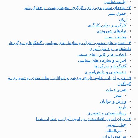
جامعه‌شناسی
۳- نهادهای شهروندی، زنان، کارگری، محیط زیست، و حقوق بشر
حقوق بشر
زنان
کارگری و بولتن کارگری
نهادهای شهروندی
محیط زیست
۴- اتحادیه های صنفی، احزاب و سازمان‌های سیاسی، گفتگوها و میزگردها،
دانشجویی و دانش‌آموزی
اتحادیه ها و کانون های صنفی
احزاب و سازمان‌های سیاسی
گفتگوها و میزگردها
دانشجویی و دانش‌آموزی
۵- هنر و ادبیات، علوم، تاریخ، ورزشی و جوانان، رسانه صوتی و تصویری، و
گوناگون
هنر و ادبیات
شعر
ورزش و جوانان
تاریخ
رسانه صوتی و تصویری
۶- جهان امروز، افغانستان، پیرامون ایران، و نظرات شما
جهان امروز
بین‌المللی
پیرامون ایران