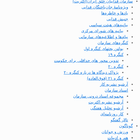
سازمان فداییان خلق ایران(اکثریت)
ویژه‌نامهٔ جان‌باختگان فدایی
یادها و خاطره‌ها
جنبش فدایی
بیانیه‌های هیئت سیاسی
بیانیه های شورای مرکزی
پیام‌ها و اطلاعیه‌های سازمانی
کنگره‌های سازمان
بولتن بحثهای کنگره اول
کنگره ۱۹
تدوین محور های حداقلی برای حکومت
کنگره ۲۰
پژواک دیدگاه ها درباره کنگره ۲۰
کنگره ۲۱ (فوق‌العاده)
آرشیو نشریه کار
اسناد سازمان
مجموعه اسناد درونی سازمان
آرشیو نشریه اکثریت
آرشیو تحلیل هفتگی
کار روزنامه‌ای
تالار گفتگو
گوناگون
ورزش و جوانان
هنر و ادبیات