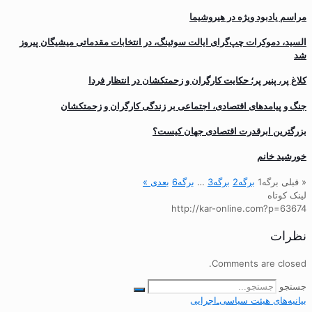
مراسم یادبود ویژه در هیروشیما
السید، دموکرات چپ‌گرای ایالت سوئینگ، در انتخابات مقدماتی میشیگان پیروز
شد
کلاغ پر، پنیر پر؛ حکایت کارگران و زحمتکشان در انتظار فردا
جنگ و پیامدهای اقتصادی، اجتماعی بر زندگی کارگران و زحمتکشان
بزرگترین ابرقدرت اقتصادی جهان کیست؟
خورشید خانم
« قبلی
برگه
1
برگه
2
برگه
3
…
برگه
6
بعدی »
لینک کوتاه
http://kar-online.com?p=63674
نظرات
Comments are closed.
جستجو
بیانیه‌های هیئت‌ سیاسی‌ـ‌اجرایی