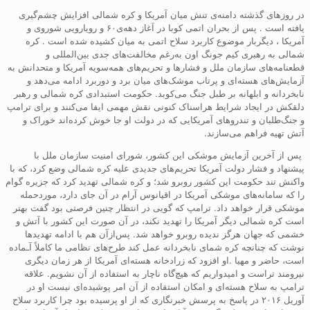
در روزهای گذشته دامنه‌ی تنش میان آمریکا و کره شمالی افزایش چشم‌گیری
یافته است . پس از بحران اتمی کوبا در آغاز دهه‌ی۶۰ و رویارویی شوروی و
آمریکا ، دیگربار موضوع کاربرد سلاح اتمی به میان کشیده شده است . کره
شمالی به رهبری کیم جونگ اون به‌رغم مخالفت‌های جدی بین‌المللی و
قطعنامه‌های سازمان ملل و فشارها و تحریم‌های همه‌سویه آمریکا و متحدانش به
آزمایش‌های هسته‌ای و پرتاب موشک‌های میان برد و دوربرد ادامه می‌دهد و
نابخردانه و ابلهانه بر طبل جنگ می‌کوبد. حکومت استبدادی کره شمالی و رهبر
دلقکش در ایجاد شرایط هراسناک کنونی نقش مهمی ایفا می‌کنند و برای ترامپ
و جنگ‌طلبان و تندروهای آمریکایی که در دولت او جا خوش کرده‌اند خوراک و
آتش تهیه فراهم می‌سازند.
پس از آخرین آزمایش موشکی این کشور، شورای امنیت سازمان ملل با
پیشنهاد و فشار دولت آمریکا تحریم‌های جدیدی علیه کره شمالی وضع کرد، که با
واکنش تند حکومت این کشور روبرو شد؛ و کره شمالی تهدید کرد که جزیره گوام
را که سامانه‌های موشکی آمریکا در اقیانوس آرام در آن جای دارد، موردحمله
موشکی قرار خواهد داد. ترامپ که گویی در انتظار چنین فرصتی بود گفت بهتر
است کره شمالی دیگر آمریکا را تهدید نکند، در آن صورت این کشور با آتش و
خشمی که جهان هرگز ندیده روبرو خواهد شد. پس‌ازآن هم با ادامه تهدیدها
نوشت که چنانچه کره شمای نابخردانه عمل کند طرح‌های نظامی ما کاملاً آـماده
است، حاضر و مهیا .او افزود که زرادخانه هسته‌ای آمریکا از هر زمان دیگری
نیرومند تراست و امیدواریم که هیچ‌گاه ناچار به استفاده از آن نشویم. علاقه
ترامپ به سلاح هسته‌ای و امکان استفاده از آن امر پوشیده‌ای نیست او در
آوریل ۲۰۱۶ در پاسخ به پرسش خبرنگاری که از او پرسیده بود چرا کاربرد سلاح