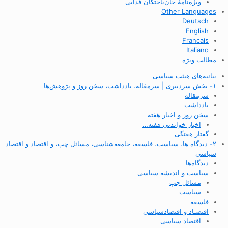
ویژه‌نامهٔ جان‌باختگان فدایی
Other Languages
Deutsch
English
Francais
Italiano
مطالب ویژه
بیانیه‌های هیئت سیاسی
۱- بخش سردبیری | سرمقاله، یادداشت، سخن روز و پژوهش‌ها
سرمقاله
یادداشت
سخن روز و اخبار هفته
اخبار خواندنی هفته…
گفتار هفتگی
۲- دیدگاه ها، سیاست، فلسفه، جامعه‌شناسی، مسائل چپ، و اقتصاد و اقتصاد
سیاسی
دیدگاه‌ها
سیاست و اندیشه سیاسی
مسائل چپ
سیاست
فلسفه
اقتصـاد و اقتصاد‌سیاسی
اقتصاد سیاسی