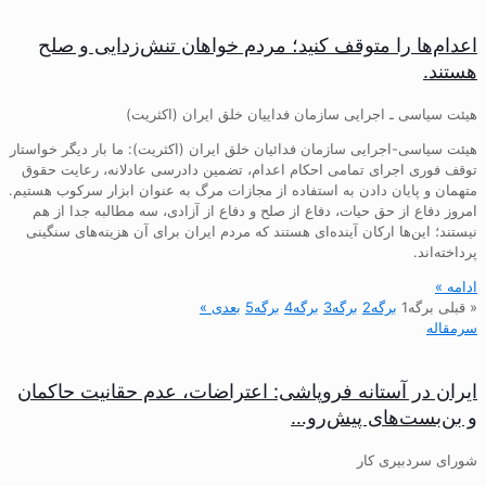
اعدام‌ها را متوقف کنید؛ مردم خواهان تنش‌زدایی و صلح
هستند.
هیئت سیاسی ـ اجرایی سازمان فداییان خلق ایران (اکثریت)
هیئت سیاسی-اجرایی سازمان فدائیان خلق ایران (اکثریت): ما بار دیگر خواستار
توقف فوری اجرای تمامی احکام اعدام، تضمین دادرسی عادلانه، رعایت حقوق
متهمان و پایان دادن به استفاده از مجازات مرگ به عنوان ابزار سرکوب هستیم.
امروز دفاع از حق حیات، دفاع از صلح و دفاع از آزادی، سه مطالبه جدا از هم
نیستند؛ این‌ها ارکان آینده‌ای هستند که مردم ایران برای آن هزینه‌های سنگینی
پرداخته‌اند.
ادامه »
« قبلی
برگه
1
برگه
2
برگه
3
برگه
4
برگه
5
بعدی »
سرمقاله
ایران در آستانه فروپاشی: اعتراضات، عدم حقانیت حاکمان
و بن‌بست‌های پیش‌رو…
شورای سردبیری کار