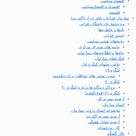
اقتصاد سیاسی
اقتصـاد و اقتصاد‌سیاسی
فلسفه
سازمان فداییان خلق ایران(اکثریت)
ویژه‌نامهٔ جان‌باختگان فدایی
یادها و خاطره‌ها
جنبش فدایی
بیانیه‌های هیئت سیاسی
بیانیه های شورای مرکزی
پیام‌ها و اطلاعیه‌های سازمانی
کنگره‌های سازمان
بولتن بحثهای کنگره اول
کنگره ۱۹
تدوین محور های حداقلی برای حکومت
کنگره ۲۰
پژواک دیدگاه ها درباره کنگره ۲۰
کنگره ۲۱ (فوق‌العاده)
آرشیو نشریه کار
اسناد سازمان
مجموعه اسناد درونی سازمان
آرشیو نشریه اکثریت
آرشیو تحلیل هفتگی
کار روزنامه‌ای
تالار گفتگو