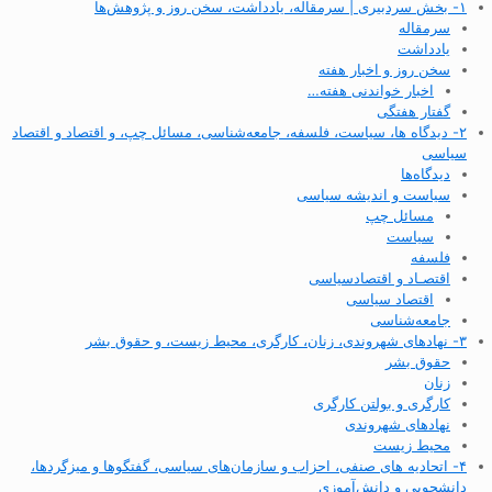
۱- بخش سردبیری | سرمقاله، یادداشت، سخن روز و پژوهش‌ها
سرمقاله
یادداشت
سخن روز و اخبار هفته
اخبار خواندنی هفته…
گفتار هفتگی
۲- دیدگاه ها، سیاست، فلسفه، جامعه‌شناسی، مسائل چپ، و اقتصاد و اقتصاد
سیاسی
دیدگاه‌ها
سیاست و اندیشه سیاسی
مسائل چپ
سیاست
فلسفه
اقتصـاد و اقتصاد‌سیاسی
اقتصاد سیاسی
جامعه‌شناسی
۳- نهادهای شهروندی، زنان، کارگری، محیط زیست، و حقوق بشر
حقوق بشر
زنان
کارگری و بولتن کارگری
نهادهای شهروندی
محیط زیست
۴- اتحادیه های صنفی، احزاب و سازمان‌های سیاسی، گفتگوها و میزگردها،
دانشجویی و دانش‌آموزی