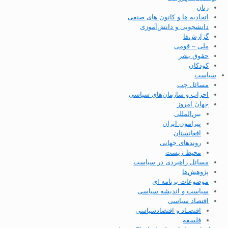
زنان
اتحادیه ها و کانون های صنفی
دانشجویی و دانش‌آموزی
گزارش‌ها
ملی – قومی
حقوق بشر
کودکان
سیاست
مسائل چپ
احزاب و سازمان‌های سیاسی
جهان امروز
بین‌المللی
پیرامون ایران
افغانستان
روندهای جهانی
محیط زیست
مسائل راهبردی در سیاست
پژوهش‌ها
موضوعات برنامه ای
سیاست و اندیشه سیاسی
اقتصاد سیاسی
اقتصـاد و اقتصاد‌سیاسی
فلسفه