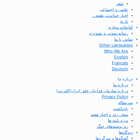
شعر
علمی و اجتماعی
اخبار خواندنی هفته…
تاریخ
کتابخانه مجازی
رسانه صوتی و تصویری
تماس با ما
Other Languages
Who We Are
English
Francais
Deutsch
درباره ما
درباره ما
درباره سازمان فداییان خلق ایران(اکثریت)
Privacy Policy
سرمقاله
یادداشت
سخن روز و اخبار هفته
ویژه نامه ها
روزنوشته‌های جنگ
دیدگاه‌ها
گفتگوها و میزگردها