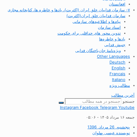
افغانستان
۷- سازمان فداییان خلق ایران (اکثریت)، یادها و خاطره ها، کتابخانه مجازی
سازمان فداییان خلق ایران(اکثریت)
پیام‌ها و اطلاعیه‌های سازمانی
اسناد سازمان
تدوین محور های حداقلی برای حکومت
یادها و خاطره‌ها
جنبش فدایی
ویژه‌نامهٔ جان‌باختگان فدایی
Other Languages
Deutsch
English
Francais
Italiano
مطالب ویژه
آخرین مطالب
جستجو
Instagram
Facebook
Telegram
Youtube
جمعه ۱۶ مرداد ۱۴۰۵ - ۰۵:۰۶
پنجشنبه, 26 مرداد, 1396
نویسنده
عیسی پهلوان