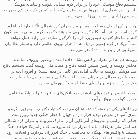
سیستم دفاع موشکی خود را در برابر کره شمالی تقویت و سامانه موشکی
پاتریوت در شماری از شهرهایش مستقر می‌کند. این کشور یک ناوشکن مجهز به
سیستم راداری را به دریای ژاپن می‌فرستد.
چین بر یک‌راه حل مسالمت‌آمیز بر سر بحران کره شمالی تأکید دارد اما اعلام
کرده است چنانچه آمریکا و کره جنوبی بخواهند حکومت کره شمالی را سرنگون
کنند و ساختار کنونی شبه‌جزیره کره را دگرگون سازند چین وارد عمل خواهد
شد.آمریکا در کره جنوبی نزدیک به ۳۰ هزار نیروی نظامی دارد و شمار نظامیان
آمریکایی در ژاپن به ۵۰۰۰۰ نفر می‌رسد.
روسیه هم به این بحران واکنش نشان داده است . ویکتور اوزروف نماینده
مجلس روسیه و رئیس پیشین کمیته دفاع و امنیت ملی روسیه گفت سیستم دفاع
ضد موشکی روسیه به حالت آماده‌باش کامل درآمده است؛ او افزود آنچه در
پیوند با کره شمالی در جریان است باعث نگرانی ماست و نمی‌تواند ما را به
فکر تدارکات ویژه در راستای حفظ امنیت کشورمان نیندازد.
آمریکا افزون بر تهدیدهای یادشده بمب‌افکن‌های ب۱ وب۲ را از پایگاه نظامی
جزیره گوام به پرواز درآورد.
رویدادهای یکی دو هفته گذشته نشان می‌دهد که ثبات کنونی شبه‌جزیره کره و
شرق آسیا در معرض تهدید قرار دارد و جهان با خطر جنگی جدید روبروست
جنگی که ترامپ و تندروهای آمریکایی آن را تدارک می‌بینند و سران کره شمالی
هم آتش بیار معرکه‌اند. باید امیدوار بود که نیروهایی که در آمریکا خواهان جنگ
نیستند با واکنش‌های بهنگام به مخالفت با جنگ افروزان بپردازند و اتحادیه اروپا
که مخالفتش را با آغاز جنگی جدید اعلام داشته است بتواند در نقش میانجی