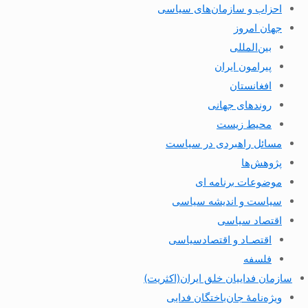
احزاب و سازمان‌های سیاسی
جهان امروز
بین‌المللی
پیرامون ایران
افغانستان
روندهای جهانی
محیط زیست
مسائل راهبردی در سیاست
پژوهش‌ها
موضوعات برنامه ای
سیاست و اندیشه سیاسی
اقتصاد سیاسی
اقتصـاد و اقتصاد‌سیاسی
فلسفه
سازمان فداییان خلق ایران(اکثریت)
ویژه‌نامهٔ جان‌باختگان فدایی