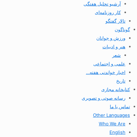
آرشیو تحلیل هفتگی
کار روزنامه‌ای
تالار گفتگو
گوناگون
ورزش و جوانان
هنر و ادبیات
شعر
علمی و اجتماعی
اخبار خواندنی هفته…
تاریخ
کتابخانه مجازی
رسانه صوتی و تصویری
تماس با ما
Other Languages
Who We Are
English