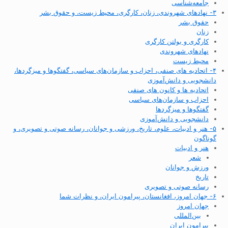
جامعه‌شناسی
۳- نهادهای شهروندی، زنان، کارگری، محیط زیست، و حقوق بشر
حقوق بشر
زنان
کارگری و بولتن کارگری
نهادهای شهروندی
محیط زیست
۴- اتحادیه های صنفی، احزاب و سازمان‌های سیاسی، گفتگوها و میزگردها،
دانشجویی و دانش‌آموزی
اتحادیه ها و کانون های صنفی
احزاب و سازمان‌های سیاسی
گفتگوها و میزگردها
دانشجویی و دانش‌آموزی
۵- هنر و ادبیات، علوم، تاریخ، ورزشی و جوانان، رسانه صوتی و تصویری، و
گوناگون
هنر و ادبیات
شعر
ورزش و جوانان
تاریخ
رسانه صوتی و تصویری
۶- جهان امروز، افغانستان، پیرامون ایران، و نظرات شما
جهان امروز
بین‌المللی
پیرامون ایران