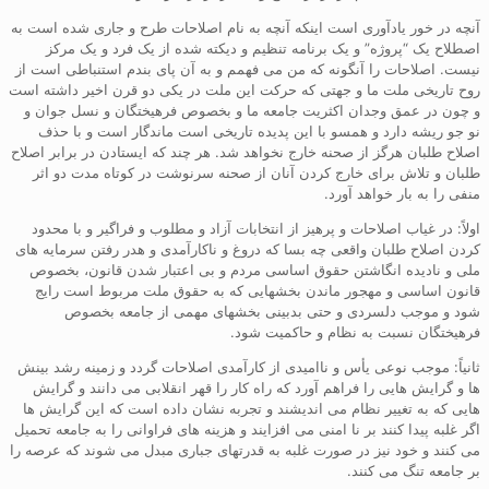
آنچه در خور یادآوری است اینکه آنچه به نام اصلاحات طرح و جاری شده است به
اصطلاح یک “پروژه” و یک برنامه تنظیم و دیکته شده از یک فرد و یک مرکز
نیست. اصلاحات را آنگونه که من می فهمم و به آن پای بندم استنباطی است از
روح تاریخی ملت ما و جهتی که حرکت این ملت در یکی دو قرن اخیر داشته است
و چون در عمق وجدان اکثریت جامعه ما و بخصوص فرهیختگان و نسل جوان و
نو جو ریشه دارد و همسو با این پدیده تاریخی است ماندگار است و با حذف
اصلاح طلبان هرگز از صحنه خارج نخواهد شد. هر چند که ایستادن در برابر اصلاح
طلبان و تلاش برای خارج کردن آنان از صحنه سرنوشت در کوتاه مدت دو اثر
منفی را به بار خواهد آورد.
اولاً: در غیاب اصلاحات و پرهیز از انتخابات آزاد و مطلوب و فراگیر و با محدود
کردن اصلاح طلبان واقعی چه بسا که دروغ و ناکارآمدی و هدر رفتن سرمایه های
ملی و نادیده انگاشتن حقوق اساسی مردم و بی اعتبار شدن قانون، بخصوص
قانون اساسی و مهجور ماندن بخشهایی که به حقوق ملت مربوط است رایج
شود و موجب دلسردی و حتی بدبینی بخشهای مهمی از جامعه بخصوص
فرهیختگان نسبت به نظام و حاکمیت شود.
ثانیاً: موجب نوعی یأس و ناامیدی از کارآمدی اصلاحات گردد و زمینه رشد بینش
ها و گرایش هایی را فراهم آورد که راه کار را قهر انقلابی می دانند و گرایش
هایی که به تغییر نظام می اندیشند و تجربه نشان داده است که این گرایش ها
اگر غلبه پیدا کنند بر نا امنی می افزایند و هزینه های فراوانی را به جامعه تحمیل
می کنند و خود نیز در صورت غلبه به قدرتهای جباری مبدل می شوند که عرصه را
بر جامعه تنگ می کنند.