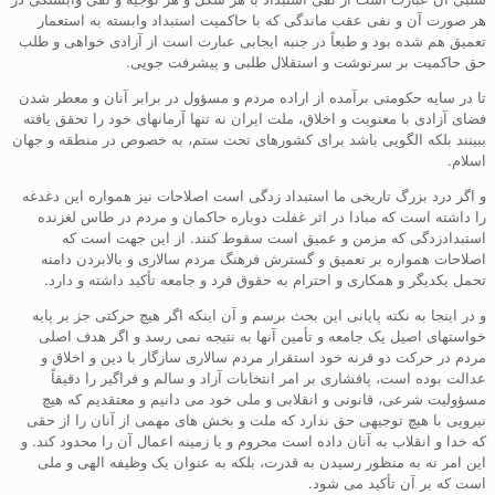
هر صورت آن و نفی عقب ماندگی که با حاکمیت استبداد وابسته به استعمار
تعمیق هم شده بود و طبعاً در جنبه ایجابی عبارت است از آزادی خواهی و طلب
حق حاکمیت بر سرنوشت و استقلال طلبی و پیشرفت جویی.
تا در سایه حکومتی برآمده از اراده مردم و مسؤول در برابر آنان و معطر شدن
فضای آزادی با معنویت و اخلاق، ملت ایران نه تنها آرمانهای خود را تحقق یافته
ببینند بلکه الگویی باشد برای کشورهای تحت ستم، به خصوص در منطقه و جهان
اسلام.
و اگر درد بزرگ تاریخی ما استبداد زدگی است اصلاحات نیز همواره این دغدغه
را داشته است که مبادا در اثر غفلت دوباره حاکمان و مردم در طاس لغزنده
استبدادزدگی که مزمن و عمیق است سقوط کنند. از این جهت است که
اصلاحات همواره بر تعمیق و گسترش فرهنگ مردم سالاری و بالابردن دامنه
تحمل یکدیگر و همکاری و احترام به حقوق فرد و جامعه تأکید داشته و دارد.
و در اینجا به نکته پایانی این بحث برسم و آن اینکه اگر هیچ حرکتی جز بر پایه
خواستهای اصیل یک جامعه و تأمین آنها به نتیجه نمی رسد و اگر هدف اصلی
مردم در حرکت دو قرنه خود استقرار مردم سالاری سازگار با دین و اخلاق و
عدالت بوده است، پافشاری بر امر انتخابات آزاد و سالم و فراگیر را دقیقاً
مسؤولیت شرعی، قانونی و انقلابی و ملی خود می دانیم و معتقدیم که هیچ
نیرویی با هیچ توجیهی حق ندارد که ملت و بخش های مهمی از آنان را از حقی
که خدا و انقلاب به آنان داده است محروم و یا زمینه اعمال آن را محدود کند. و
این امر نه به منظور رسیدن به قدرت، بلکه به عنوان یک وظیفه الهی و ملی
است که بر آن تأکید می شود.