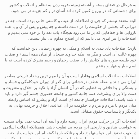
به هرحال در فضای بسته و آشفته زمینه ضربه زدن به نظام و انقلاب و کشور
برای دشمنانی که در بیرون کمین کرده اند آسان تر و کم هزینه تر می شود.
البته معتقد نیستم که جریان اصلاحات از عیب و کاستی خالی بوده است، چه در
دورانی که بخشی از حکومت را در دست داشته و چه پیش و پس از آن و با همه
ناروایی ها و جفاهایی که بر ما می رود هیچگاه باب نقد را بر خود نمی بندیم و
اصلاحات را نیز امری می دانیم که از اصلاح مداوم بی نیاز نیست.
باری؛ اصلاحات پای بندی به اسلام و متکی به چهره رحمانی دین خداست که
چهره غالب آن است و مگر نه اینکه خداوند سبحان از میان همه اسماء و صفات
خود طلیعه سوره های کتابش را با صفت رحمان و رحیم متبرک کرده است نه با
اسم جبار و قهار و منتقم.
اصلاحات به انقلاب اسلامی وفادار است و آن را مهم ترین رخداد تاریخی معاصر
ایران می داند و نقطه عطف درخشانی برای گذر از دوران خودکامگی و فساد و
وابستگی و بداخلاقی به فضایی که در آن انسان آزاد با تکیه بر اخلاق و معنویت و
همت والا برای پیشرفت همه جانبه کشور و جامعه حضوری چشم گیر دارد و باید
داشته باشد. اصلاحات خواستار جامعه ای است آزاد و پیشرو که اساس رابطه
میان مردم با مردم و مردم با حکومت در آن عدالت، اخلاق و حرمت نهادن به
یکدیگر و پاسداشت حقوق متقابل است.
اصلاحات اگر در حرکت مردم ایران ریشه دارد و آیینه آن است نمی تواند نسبت
به خواست بنیادین و تاریخی این مردم بی تفاوت باشد. همچنانکه انقلاب اسلامی
در جهت تحقق این خواستها رخ داد و چنانکه بارها گفته ام این خواست از جنبه
سلبی آن عبارت است از نفی استبداد با هر شکل و هر توجیه و نفی وابستگی در