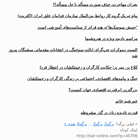
بحران مهاجرت‌، حذف صورت مسأله یا حل مسأله؟!
پیام تبریک گروه کار روابط بین‌الملل سازمان فداییان خلق ایران (اکثریت)
“جنبش سوسک‌ها”ی هند فراتر از سیاست‌های آموزشی است
مراسم یادبود ویژه در هیروشیما
السید، دموکرات چپ‌گرای ایالت سوئینگ، در انتخابات مقدماتی میشیگان پیروز
شد
کلاغ پر، پنیر پر؛ حکایت کارگران و زحمتکشان در انتظار فردا
جنگ و پیامدهای اقتصادی، اجتماعی بر زندگی کارگران و زحمتکشان
بزرگترین ابرقدرت اقتصادی جهان کیست؟
خورشید خانم
قدرت نادیده زنان در گذر مشروطه
« قبلی
برگه
1
برگه
2
برگه
3
…
برگه
6
بعدی »
لینک کوتاه
http://kar-online.com?p=45706