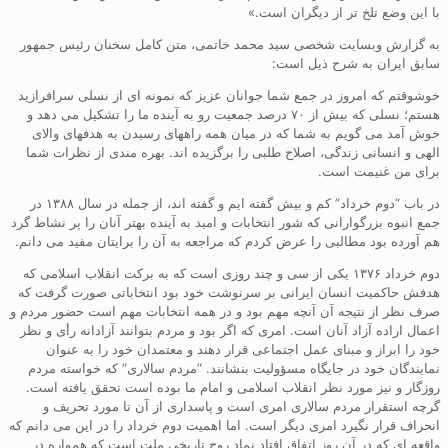
با این وضع تلخ تر از دیگران است.»
به گزارش وبسایت شخصی سید محمد خاتمی، متن کامل سخنان رئیس جمهور
سابق ایران به شرح ذیل است:
خوشوقتم که امروز در جمع شما جوانان عزیز که نمونه ای از نسلی سرافرازید
هستم؛ نسلی که بیش از ۷۰ درصد جمعیت رو به آینده ما را تشکیل می دهد و
خوش آمد می گویم به شما که در میان همه راههای رسیدن به هدفهای والای
الهی و انسانی زندگی، اصلاح طلبی را برگزیده اند. بهره مندی از نظرات شما
برای من غنیمت است.
در باب “دوم خرداد” کم و بیش گفته ایم و گفته اند، از جمله در سال ۱۳۸۸ در
جمع انبوه بزرگوارانی که شور انتخابات و امید به آینده بهتر آنان را پر نشاط گرد
هم آورده بود مطالبی را عرض کردم که مراجعه به آن را برایتان مفید می دانم.
دوم خرداد ۱۳۷۶ یکی از سی و چند روزی است که به برکت انقلاب اسلامی که
هدفش حاکمیت انسان ایرانی بر سرنوشت خود بود انتخاباتی صورت گرفت که
صرف نظر از نتیجه آن آنچه مهم بود و در همه انتخابات مهم است حضور مردم و
اعمال اراده آزاد آنان است. امری که اگر بود و مردم بتوانند آزادانه رأی و نظر
خود را ابراز و مبنای عمل اجتماعی قرار دهند و معتمدان خود را به عنوان
نمایندگان خود در جایگاه مسؤولیت بنشانند. “مردم سالاری” که خواسته مردم
روزگار و نیز مورد نظر انقلاب اسلامی و امام ما بوده است تحقق یافته است.
گرچه استقرار مردم سالاری امری است و پاسداری از آن تا مورد تحریف و
انحراف قرار نگیرد امری دیگر است. اما اهمیت دوم خرداد را در این می دانم که
واقعه ای که در آن روز اتفاق افتاد نماد روح تاریخی ملت است که همواره در