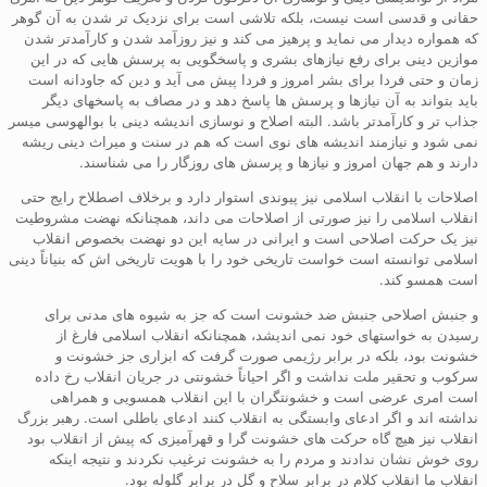
حقانی و قدسی است نیست، بلکه تلاشی است برای نزدیک تر شدن به آن گوهر
که همواره دیدار می نماید و پرهیز می کند و نیز روزآمد شدن و کارآمدتر شدن
موازین دینی برای رفع نیازهای بشری و پاسخگویی به پرسش هایی که در این
زمان و حتی فردا برای بشر امروز و فردا پیش می آید و دین که جاودانه است
باید بتواند به آن نیازها و پرسش ها پاسخ دهد و در مصاف به پاسخهای دیگر
جذاب تر و کارآمدتر باشد. البته اصلاح و نوسازی اندیشه دینی با بوالهوسی میسر
نمی شود و نیازمند اندیشه های نوی است که هم در سنت و میراث دینی ریشه
دارند و هم جهان امروز و نیازها و پرسش های روزگار را می شناسند.
اصلاحات با انقلاب اسلامی نیز پیوندی استوار دارد و برخلاف اصطلاح رایج حتی
انقلاب اسلامی را نیز صورتی از اصلاحات می داند، همچنانکه نهضت مشروطیت
نیز یک حرکت اصلاحی است و ایرانی در سایه این دو نهضت بخصوص انقلاب
اسلامی توانسته است خواست تاریخی خود را با هویت تاریخی اش که بنیاناً دینی
است همسو کند.
و جنبش اصلاحی جنبش ضد خشونت است که جز به شیوه های مدنی برای
رسیدن به خواستهای خود نمی اندیشد، همچنانکه انقلاب اسلامی فارغ از
خشونت بود، بلکه در برابر رژیمی صورت گرفت که ابزاری جز خشونت و
سرکوب و تحقیر ملت نداشت و اگر احیاناً خشونتی در جریان انقلاب رخ داده
است امری عرضی است و خشونتگران با این انقلاب همسویی و همراهی
نداشته اند و اگر ادعای وابستگی به انقلاب کنند ادعای باطلی است. رهبر بزرگ
انقلاب نیز هیچ گاه حرکت های خشونت گرا و قهرآمیزی که پیش از انقلاب بود
روی خوش نشان ندادند و مردم را به خشونت ترغیب نکردند و نتیجه اینکه
انقلاب ما انقلاب کلام در برابر سلاح و گل در برابر گلوله بود.