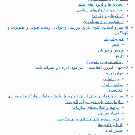
اتحادیه ها و کانون های صنفی
احزاب و سازمان‌های سیاسی
گفتگوها و میزگردها
دانشجویی و دانش‌آموزی
۵- هنر و ادبیات، علوم، تاریخ، ورزشی و جوانان، رسانه صوتی و تصویری، و
گوناگون
هنر و ادبیات
شعر
ورزش و جوانان
تاریخ
رسانه صوتی و تصویری
۶- جهان امروز، افغانستان، پیرامون ایران، و نظرات شما
جهان امروز
بین‌المللی
پیرامون ایران
افغانستان
۷- سازمان فداییان خلق ایران (اکثریت)، یادها و خاطره ها، کتابخانه مجازی
سازمان فداییان خلق ایران(اکثریت)
پیام‌ها و اطلاعیه‌های سازمانی
اسناد سازمان
تدوین محور های حداقلی برای حکومت
یادها و خاطره‌ها
جنبش فدایی