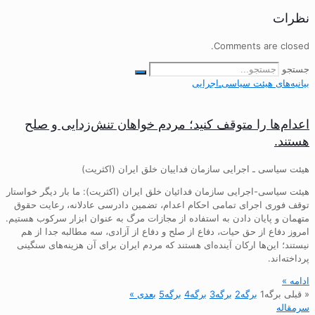
نظرات
Comments are closed.
جستجو
بیانیه‌های هیئت‌ سیاسی‌ـ‌اجرایی
اعدام‌ها را متوقف کنید؛ مردم خواهان تنش‌زدایی و صلح
هستند.
هیئت سیاسی ـ اجرایی سازمان فداییان خلق ایران (اکثریت)
هیئت سیاسی-اجرایی سازمان فدائیان خلق ایران (اکثریت): ما بار دیگر خواستار
توقف فوری اجرای تمامی احکام اعدام، تضمین دادرسی عادلانه، رعایت حقوق
متهمان و پایان دادن به استفاده از مجازات مرگ به عنوان ابزار سرکوب هستیم.
امروز دفاع از حق حیات، دفاع از صلح و دفاع از آزادی، سه مطالبه جدا از هم
نیستند؛ این‌ها ارکان آینده‌ای هستند که مردم ایران برای آن هزینه‌های سنگینی
پرداخته‌اند.
ادامه »
« قبلی
برگه
1
برگه
2
برگه
3
برگه
4
برگه
5
بعدی »
سرمقاله