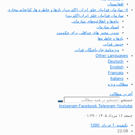
افغانستان
۷- سازمان فداییان خلق ایران (اکثریت)، یادها و خاطره ها، کتابخانه مجازی
سازمان فداییان خلق ایران(اکثریت)
پیام‌ها و اطلاعیه‌های سازمانی
اسناد سازمان
تدوین محور های حداقلی برای حکومت
یادها و خاطره‌ها
جنبش فدایی
ویژه‌نامهٔ جان‌باختگان فدایی
Other Languages
Deutsch
English
Francais
Italiano
مطالب ویژه
آخرین مطالب
جستجو
Instagram
Facebook
Telegram
Youtube
جمعه ۱۶ مرداد ۱۴۰۵ - ۰۱:۲۹
یکشنبه, 1 خرداد, 1390
22:08