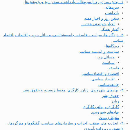
۱- بخش سردبیری | سرمقاله، یادداشت، سخن روز و پژوهش‌ها
سرمقاله
یادداشت
سخن روز و اخبار هفته
اخبار خواندنی هفته…
گفتار هفتگی
۲- دیدگاه ها، سیاست، فلسفه، جامعه‌شناسی، مسائل چپ، و اقتصاد و اقتصاد
سیاسی
دیدگاه‌ها
سیاست و اندیشه سیاسی
مسائل چپ
سیاست
فلسفه
اقتصـاد و اقتصاد‌سیاسی
اقتصاد سیاسی
جامعه‌شناسی
۳- نهادهای شهروندی، زنان، کارگری، محیط زیست، و حقوق بشر
حقوق بشر
زنان
کارگری و بولتن کارگری
نهادهای شهروندی
محیط زیست
۴- اتحادیه های صنفی، احزاب و سازمان‌های سیاسی، گفتگوها و میزگردها،
دانشجویی و دانش‌آموزی