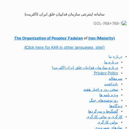
سامانه اینترنتی سازمان فداییان خلق ایران (اکثریت)
The Organization of
Peoples’ Fadaian
of
Iran (Majority)
(
Click here for KAR in other languages site!)
درباره ما
درباره ما
درباره سازمان فداییان خلق ایران(اکثریت)
Privacy Policy
سرمقاله
یادداشت
سخن روز و اخبار هفته
ویژه نامه ها
روزنوشته‌های جنگ
دیدگاه‌ها
گفتگوها و میزگردها
کارگری و بولتن کارگری
بولتن کارگری
نهادهای شهروندی