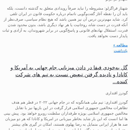
شهناز قراگزلو: مشروطه را نباید صرفاً رویدادی متعلق به گذشته دانست، بلکه
باید آن را نقطه آغاز گفت‌وگویی ناتمام درباره حکومت قانون در ایران تلقی
کرد. شاید مهم‌ترین درس آن نیز همین باشد که هیچ نظام سیاسی، صرف‌نظر از
آنکه قدرت در دست شاه، روحانیت یا هر نهاد دیگری باشد، بدون محدود شدن
قدرت، استقلال نهادهای قانونی و پاسخ‌گویی در برابر شهروندان، به آزادی و ثبات
پایدار دست نخواهد یافت.
مطالعه »
یادداشت
گل به‌خودی فیفا در دادن میزبانی جام جهانی به آمریکا و
کانادا و نادیده گرفتن تبعیض نسبت به تیم های شرکت
کننده…
گودرز اقتداری
گودرز اقتداری: تیم ملی همانگونه که در جام جهانی ۲۰۲۲ در قطر هم هدف
تظاهرات مخالفین جمهوری اسلامی قرار گرفت در این بازیها نیز با تقابل
مخالفین جمهوری اسلامی بویژه طرفداران سلطنت روبرو خواهذ بود. پیش بینی
ها اما انست که این بار شاید بخاطر میزبانی در امریکا و کانادا که هر دو میزبان
صد ها هزار ایرانی متمایل به رضا پهلوی هستند، امکان در گیری های بیشتر
محتمل‌تر است…. در دیدگاه ما اما تیم ملی تیم تمام مردم ایران است و در این