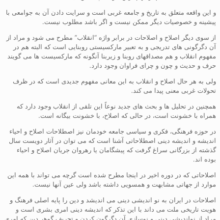
و این واقعه متعلق به تاریخ و جامعه غربی است و سرایت دادن آن به جوامعی با
پیشینه و خصوصیات دیگر ممکن نیست و اگر باشد مطلوب نیست.
از سوی دیگر اصلاح و اصلاحات در برابر واژه “انقلاب” مطرح می شود و مراد از
آن دگرگونی های تدریجی و به تعبیر مارکسیستی روبنایی است که البته هم در
مفهوم انقلاب و هم مصداقهای روبنا و زیربنا آنگونه که مارکسیست ها می گویند
حرف و حدیث و چون و چرای فراوان وجود دارد.
ولی به هر حال اصلاح و انقلاب به این معانی مفهوم جدیدی است که در ظرف
تحولات غربی معنی پیدا می کند.
همچنین در تحلیل ها و بحث های جدید نوعاً این تلقی از انقلاب وجود دارد که
همراه با خشونت است، در حالی که اصلاح، با خشونت بیگانه است.
در حوزه فرهنگی، فکری و سیاسی جامعه خودمان نیز اصطلاحات اصلاح و احیاء
اندیشه و اندیشه دینی اصطلاحاتی آشنا است که می توان در آثار دویست سال
گذشته از بزرگانی سراغ گرفت که پیشگامان یا رهروان جریان اصلاح و احیاء
بوده اند.
اصلاحاتی که در دوره اخیر در اینجا مطرح شده است گرچه می تواند با همه این
موارد از جهاتی مشابهت و همسویی داشته باشد ولی عین آنها نیست.
اصلاحات در ایران به نو اندیشی دینی می اندیشد و دین را پایه اصلی فرهنگ و
هویت تاریخی ملت می داند با این تذکر که اندیشه دینی امری بشری است و
مراد از نواندیشی دینی و نوسازی آن دگرگون کردن و تحریف گوهر دین که امری