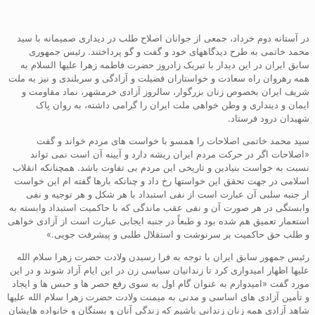
در آستانه دوم خرداد، جمعی از جوانان اصلاح طلب در دیداری صمیمانه با سید
محمد خاتمی به طرح دیدگاههای خود و گفت و گو پرداختند. رئیس جمهوری
سابق ایران در این دیدار با تبریک زادروز حضرت فاطمه زهرا علیها السلام به
همه رهروان راه سعادت و خواستاران فضیلت و آزادگی و سربلندی و نیز به ملت
شریف ایران بخصوص زنان بزرگوار، سالروز آزادی خرمشهر، نماد مقاومت و
ایمان و دینداری و وطن خواهی ملت ایران را گرامی داشته، به روان پاک
شهیدان درود فرستاد.
سید محمد خاتمی اصلاحات را همسو با خواست های مردم خواند و گفت
«اصلاحات اگر در حرکت مردم ایران ریشه دارد و آیینه آن است نمی تواند
نسبت به خواست بنیادین و تاریخی این مردم بی تفاوت باشد. همچنانکه انقلاب
اسلامی در جهت تحقق این خواستها رخ داد و چنانکه بارها گفته ام این خواست
از جنبه سلبی آن عبارت است از نفی استبداد با هر شکل و هر توجیه و نفی
وابستگی در هر صورت آن و نفی عقب ماندگی که با حاکمیت استبداد وابسته به
استعمار تعمیق هم شده بود و طبعاً در جنبه ایجابی عبارت است از آزادی خواهی
و طلب حق حاکمیت بر سرنوشت و استقلال طلبی و پیشرفت جویی.»
رئیس جمهور سابق ایران با توجه به فرا رسیدن ولادت حضرت زهرا سلام الله
علیها اظهار امیدواری کرد تا زندانیان سیاسی زن در این ایام آزاد شوند و در این
مورد گفت «امیدوارم به عنوان گام اول به سوی رفع حصر ها و حبس ها و ایجاد
و تأمین آزادی های اساسی و مدنی به میمنت ولادت حضرت زهرا سلام الله علیها
شاهد آزادی همه زنان زندانی باشیم که زندگی آنان و بستگان و خانواده هایشان