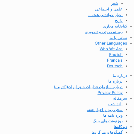
شعر
علمی و اجتماعی
اخبار خواندنی هفته…
تاریخ
کتابخانه مجازی
رسانه صوتی و تصویری
تماس با ما
Other Languages
Who We Are
English
Francais
Deutsch
درباره ما
درباره ما
درباره سازمان فداییان خلق ایران(اکثریت)
Privacy Policy
سرمقاله
یادداشت
سخن روز و اخبار هفته
ویژه نامه ها
روزنوشته‌های جنگ
دیدگاه‌ها
گفتگوها و میزگردها