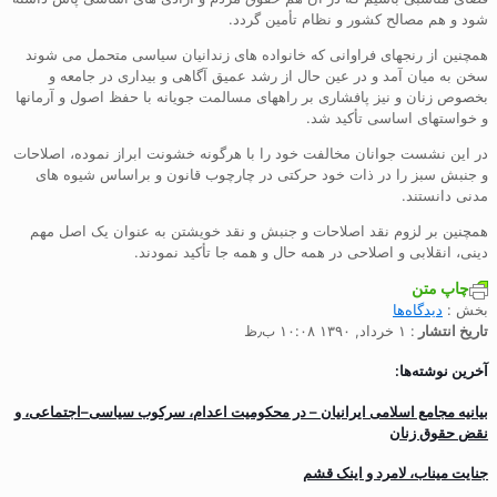
شود و هم مصالح کشور و نظام تأمین گردد.
همچنین از رنجهای فراوانی که خانواده های زندانیان سیاسی متحمل می شوند
سخن به میان آمد و در عین حال از رشد عمیق آگاهی و بیداری در جامعه و
بخصوص زنان و نیز پافشاری بر راههای مسالمت جویانه با حفظ اصول و آرمانها
و خواستهای اساسی تأکید شد.
در این نشست جوانان مخالفت خود را با هرگونه خشونت ابراز نموده، اصلاحات
و جنبش سبز را در ذات خود حرکتی در چارچوب قانون و براساس شیوه های
مدنی دانستند.
همچنین بر لزوم نقد اصلاحات و جنبش و نقد خویشتن به عنوان یک اصل مهم
دینی، انقلابی و اصلاحی در همه حال و همه جا تأکید نمودند.
چاپ متن
بخش :
دیدگاه‌ها
تاریخ انتشار
: ۱ خرداد, ۱۳۹۰ ۱۰:۰۸ ب٫ظ
آخرین نوشته‌ها:
بیانیه مجامع اسلامی ایرانیان – در محکومیت اعدام، سرکوب سیاسی–اجتماعی، و
نقض حقوق زنان
جنایت میناب، لامرد و اینک قشم