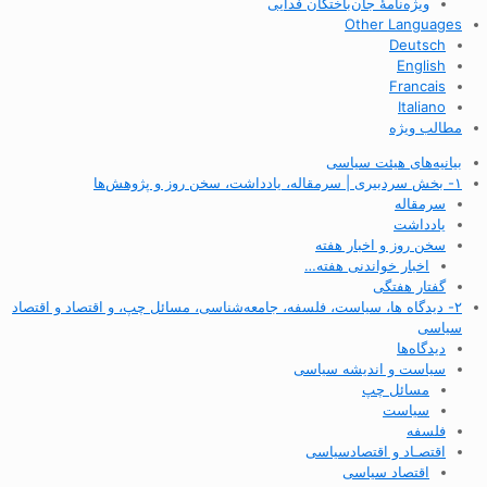
ویژه‌نامهٔ جان‌باختگان فدایی
Other Languages
Deutsch
English
Francais
Italiano
مطالب ویژه
بیانیه‌های هیئت سیاسی
۱- بخش سردبیری | سرمقاله، یادداشت، سخن روز و پژوهش‌ها
سرمقاله
یادداشت
سخن روز و اخبار هفته
اخبار خواندنی هفته…
گفتار هفتگی
۲- دیدگاه ها، سیاست، فلسفه، جامعه‌شناسی، مسائل چپ، و اقتصاد و اقتصاد
سیاسی
دیدگاه‌ها
سیاست و اندیشه سیاسی
مسائل چپ
سیاست
فلسفه
اقتصـاد و اقتصاد‌سیاسی
اقتصاد سیاسی