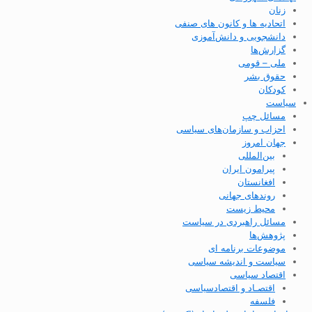
زنان
اتحادیه ها و کانون های صنفی
دانشجویی و دانش‌آموزی
گزارش‌ها
ملی – قومی
حقوق بشر
کودکان
سیاست
مسائل چپ
احزاب و سازمان‌های سیاسی
جهان امروز
بین‌المللی
پیرامون ایران
افغانستان
روندهای جهانی
محیط زیست
مسائل راهبردی در سیاست
پژوهش‌ها
موضوعات برنامه ای
سیاست و اندیشه سیاسی
اقتصاد سیاسی
اقتصـاد و اقتصاد‌سیاسی
فلسفه