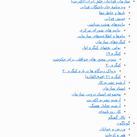
سازمان فداییان خلق ایران(اکثریت)
ویژه‌نامهٔ جان‌باختگان فدایی
یادها و خاطره‌ها
جنبش فدایی
بیانیه‌های هیئت سیاسی
بیانیه های شورای مرکزی
پیام‌ها و اطلاعیه‌های سازمانی
کنگره‌های سازمان
بولتن بحثهای کنگره اول
کنگره ۱۹
تدوین محور های حداقلی برای حکومت
کنگره ۲۰
پژواک دیدگاه ها درباره کنگره ۲۰
کنگره ۲۱ (فوق‌العاده)
آرشیو نشریه کار
اسناد سازمان
مجموعه اسناد درونی سازمان
آرشیو نشریه اکثریت
آرشیو تحلیل هفتگی
کار روزنامه‌ای
تالار گفتگو
گوناگون
ورزش و جوانان
هنر و ادبیات