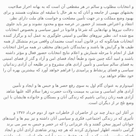
و انتخابات مطلوب و سالم در هر مقطعی آن است که به بهانه احراز صلاحیت
بخشهای مهمی از جامعه و آنان که به هر حال با سلیقه ای متفاوت هستند و برای
بهبود وضع مملکت و در جهت تأمین مصلحت و خواست های ملت دارای نظر،
انتقاد و اعتراض هستند از حضور در عرصه منع و محدود نشوند و نیز باید جلوی
دخالت نیروها و نهادهایی که شرعا و قانونا در امور سیاسی و بخصوص انتخابات
منع شده اند، نظیر نیروهای نظامی و امنیتی جلوگیری به عمل آید و برگزار کننده
انتخابات همانگونه که در قانون آمده است معتمدان واقعی مردم متشکل از همه
طیف ها و گرایش ها باشند و نمایندگان نامزدهای مختلف در همه مراحل انتخابات
قبل از انجام تا مرحله شمارش و اعلام نتایج انتخابات حضور فعال و مؤثر داشته
باشند و امید آنکه چنین شود و طبعاً ایجاد فضای امن و آزاد و گذر از فضای امنیتی
به فضای سالم سیاسی و تأمین آزادی های مشروع و در طلیعه آن آزادی زندانیان
سیاسی و فضای پرنشاط و پرامیدی را فراهم خواهد آورد که بیشترین بهره آن را
خود نظام خواهد برد.
امیدوارم به عنوان گام اول به سوی رفع حصر ها و حبس ها و ایجاد و تأمین
آزادی های اساسی و مدنی به میمنت ولادت حضرت زهرا سلام الله علیها شاهد
آزادی همه زنان زندانی باشیم که زندگی آنان و بستگان و خانواده هایشان با این
وضع تلخ تر از دیگران است.
در آغاز این دیدار چند تن از حاضران از خاطرات خود از دوم خرداد ۱۳۷۶ و
تأثیری که در زندگی اجتماعی، فکری و سیاسی آنان داشته و نیز بیم ها و امیدهای
جوانان امروز سخن گفتند و یاد عزیزانی را که در حصر و حبس به سر می برند
گرامی داشته، اظهار امیدواری کردند که هر چه زودتر شاهدی آزادی آنان و ایجاد
فضای مناسبی باشیم که در آن هم حقوق مردم و آزادی های اساسی پاس داشته