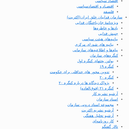
اقتصاد سیاسی
اقتصـاد و اقتصاد‌سیاسی
فلسفه
سازمان فداییان خلق ایران(اکثریت)
ویژه‌نامهٔ جان‌باختگان فدایی
یادها و خاطره‌ها
جنبش فدایی
بیانیه‌های هیئت سیاسی
بیانیه های شورای مرکزی
پیام‌ها و اطلاعیه‌های سازمانی
کنگره‌های سازمان
بولتن بحثهای کنگره اول
کنگره ۱۹
تدوین محور های حداقلی برای حکومت
کنگره ۲۰
پژواک دیدگاه ها درباره کنگره ۲۰
کنگره ۲۱ (فوق‌العاده)
آرشیو نشریه کار
اسناد سازمان
مجموعه اسناد درونی سازمان
آرشیو نشریه اکثریت
آرشیو تحلیل هفتگی
کار روزنامه‌ای
تالار گفتگو