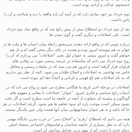
جستجوی عدالت و آزادی بوده است.
دوم خرداد نیز خود نمادی دارد که در آیینه آن باید واقعه را دید و شناخت و آن را
پاس داشت.
بعد از دوم خرداد دو اصطلاح بیش از پیش رایج شد که در واقع نماد دوم خرداد
است. یکی اصلاحات و دیگری گفت و گوی تمدن ها.
درباره دومی که در واقع ارائه دهنده سرمشق رابطه میان انسان ها و ملت ها در
جهان به هم پیوسته امروز بوده و هست در جای دیگر سخن گفته ام و باز هم
خواهم گفت و امروز بیشتر به عنوان اول یعنی “اصلاحات” می پردازم که آن را
روح دوم خرداد می دانم که متأسفانه در عرصه رسمی مورد بی وفایی های
فراوان قرار گرفته است و امروز هم می بینید که در تبلیغات رسمی و محافل
خاص چه تهاجمی به اصلاحات و اصلاح طلبان می شود. البته از نظر دور نداریم
که به نام اصلاحات هم کج فهمی و کژتابی و احیاناً جفا کم نبوده است.
اصلاحات در مرحله اخیر تاریخ ما هنگامی مطرح می شود و رواج می یابد که در
ادبیات رایج سیاسی و فکری امروز، “عنوان” اصلاحات با معانی و مفهوم های
گوناگون و پیشینه ای متفاوت از آنچه در جامعه ما است مطرح است و اگر دقت
نشود ممکن است موجب پاره ای سوء تفاهم ها هم بشود. گرچه اصلاحات در هر
جا که باشد و به هر عنوان مشابهتهایی میان آنها هست ولی عین یکدیگر نیستند.
همه می دانیم که اصطلاح “رفرم” و “اصلاح دینی” در غرب مدرن جایگاه مهمی
دارد که به نظر بسیاری از جامعه شناسان و فیلسوفان اجتماعی منشاء اصلی
دنیای جدید یا دست کم از مهم ترین عوامل پیدایش آن است.