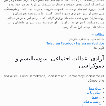
شرایط که کشور هدف حملات و خسارات بی‌بدیل در تاریخ معاصر خود بوده
است پیروزی تیم ملی و حمایت عمومی هم‌وطنان برای ایجاد اتحاد و هم‌بستگی
ملی بیش لز پیش ضروری و مورد انتظار است. ما مانند همه هنرمندان و
روشنفکران میهن تحت ستم‌مان ورزش‌کارانی که با پرچم ایران در هر میدانی
مبارزه میکنند را نیز فرزند ایران و از ان خود میدانیم و پیروزی هایشان را در
میدان‌های جهانی ارج می‌گذاریم.
مطالعه »
شبکه های اجتماعی سازمان
Telegram
Facebook
Instagram
Youtube
آگهی ها
آزادی، عدالت اجتماعی، سوسیالیسم و
دموکراسی
Sozialismus und Demokratie/Socialism and Democracy/Socialisme et
démocratie
درباره ما
تماس با ما
پیوندها
آرشیو ماهیانه
آرشیو نویسندگان