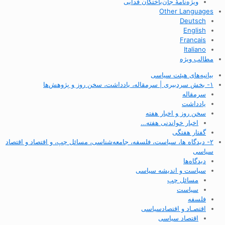
ویژه‌نامهٔ جان‌باختگان فدایی
Other Languages
Deutsch
English
Francais
Italiano
مطالب ویژه
بیانیه‌های هیئت سیاسی
۱- بخش سردبیری | سرمقاله، یادداشت، سخن روز و پژوهش‌ها
سرمقاله
یادداشت
سخن روز و اخبار هفته
اخبار خواندنی هفته…
گفتار هفتگی
۲- دیدگاه ها، سیاست، فلسفه، جامعه‌شناسی، مسائل چپ، و اقتصاد و اقتصاد
سیاسی
دیدگاه‌ها
سیاست و اندیشه سیاسی
مسائل چپ
سیاست
فلسفه
اقتصـاد و اقتصاد‌سیاسی
اقتصاد سیاسی