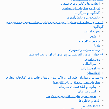
اتحادیه ها و کانون های صنفی
احزاب و سازمان‌های سیاسی
گفتگوها و میزگردها
دانشجویی و دانش‌آموزی
۵- هنر و ادبیات، علوم، تاریخ، ورزشی و جوانان، رسانه صوتی و تصویری، و
گوناگون
هنر و ادبیات
شعر
ورزش و جوانان
تاریخ
رسانه صوتی و تصویری
۶- جهان امروز، افغانستان، پیرامون ایران، و نظرات شما
جهان امروز
بین‌المللی
پیرامون ایران
افغانستان
۷- سازمان فداییان خلق ایران (اکثریت)، یادها و خاطره ها، کتابخانه مجازی
سازمان فداییان خلق ایران(اکثریت)
پیام‌ها و اطلاعیه‌های سازمانی
اسناد سازمان
تدوین محور های حداقلی برای حکومت
یادها و خاطره‌ها
جنبش فدایی