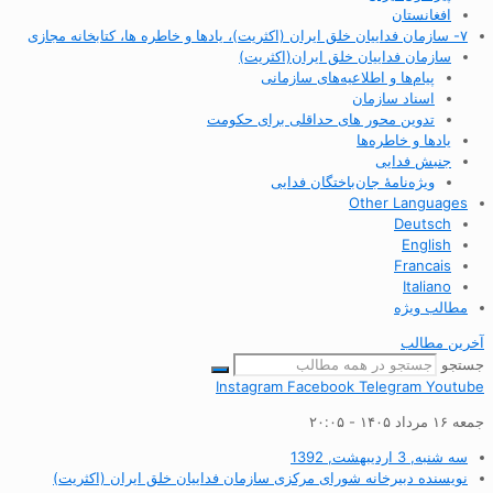
افغانستان
۷- سازمان فداییان خلق ایران (اکثریت)، یادها و خاطره ها، کتابخانه مجازی
سازمان فداییان خلق ایران(اکثریت)
پیام‌ها و اطلاعیه‌های سازمانی
اسناد سازمان
تدوین محور های حداقلی برای حکومت
یادها و خاطره‌ها
جنبش فدایی
ویژه‌نامهٔ جان‌باختگان فدایی
Other Languages
Deutsch
English
Francais
Italiano
مطالب ویژه
آخرین مطالب
جستجو
Instagram
Facebook
Telegram
Youtube
جمعه ۱۶ مرداد ۱۴۰۵ - ۲۰:۰۵
سه شنبه, 3 اردیبهشت, 1392
نویسنده
دبیرخانه شورای مرکزی سازمان فداییان خلق ایران (اکثریت)