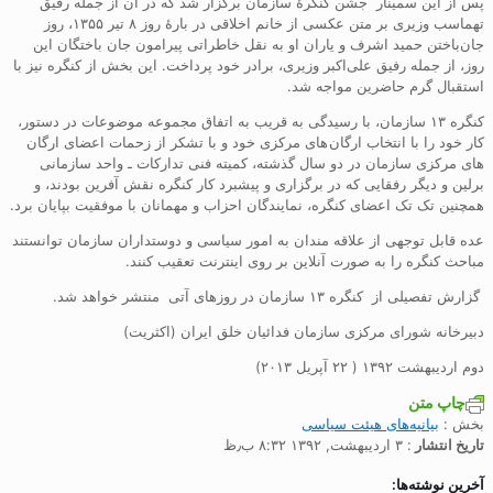
پس از این سمینار جشن کنگرۀ سازمان برگزار شد که در آن از جمله رفیق
تهماسب وزیری بر متن عکسی از خانم اخلاقی در بارۀ روز ۸ تیر ۱۳۵۵، روز
جان‌باختن حمید اشرف و یاران او به نقل خاطراتی پیرامون جان باختگان این
روز، از جمله رفیق علی‌اکبر وزیری، برادر خود پرداخت. این بخش از کنگره نیز با
استقبال گرم حاضرین مواجه شد.
کنگره ۱۳ سازمان، با رسیدگی به قریب به اتفاق مجموعه موضوعات در دستور،
کار خود را با انتخاب ارگان های مرکزی خود و با تشکر از زحمات اعضای ارگان
های مرکزی سازمان در دو سال گذشته، کمیته فنی تدارکات ـ واحد سازمانی
برلین و دیگر رفقایی که در برگزاری و پیشبرد کار کنگره نقش آفرین بودند، و
همچنین تک تک اعضای کنگره، نمایندگان احزاب و مهمانان با موفقیت بپایان برد.
عده قابل توجهی از علاقه مندان به امور سیاسی و دوستداران سازمان توانستند
مباحث کنگره را به صورت آنلاین بر روی اینترنت تعقیب کنند.
گزارش تفصیلی از کنگره ۱۳ سازمان در روزهای آتی منتشر خواهد شد.
دبیرخانه شورای مرکزی سازمان فدائیان خلق ایران (اکثریت)
دوم اردیبهشت ۱۳۹۲ ( ۲۲ آپریل ۲۰۱۳)
چاپ متن
بخش :
بیانیه‌های هیئت سیاسی
تاریخ انتشار
: ۳ اردیبهشت, ۱۳۹۲ ۸:۳۲ ب٫ظ
آخرین نوشته‌ها: