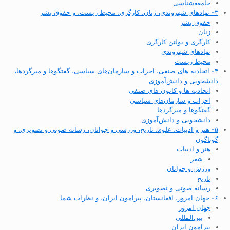
جامعه‌شناسی
۳- نهادهای شهروندی، زنان، کارگری، محیط زیست، و حقوق بشر
حقوق بشر
زنان
کارگری و بولتن کارگری
نهادهای شهروندی
محیط زیست
۴- اتحادیه های صنفی، احزاب و سازمان‌های سیاسی، گفتگوها و میزگردها،
دانشجویی و دانش‌آموزی
اتحادیه ها و کانون های صنفی
احزاب و سازمان‌های سیاسی
گفتگوها و میزگردها
دانشجویی و دانش‌آموزی
۵- هنر و ادبیات، علوم، تاریخ، ورزشی و جوانان، رسانه صوتی و تصویری، و
گوناگون
هنر و ادبیات
شعر
ورزش و جوانان
تاریخ
رسانه صوتی و تصویری
۶- جهان امروز، افغانستان، پیرامون ایران، و نظرات شما
جهان امروز
بین‌المللی
پیرامون ایران