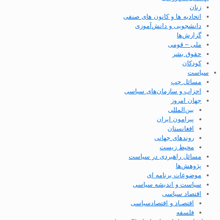
زنان
اتحادیه ها و کانون های صنفی
دانشجویی و دانش‌آموزی
گزارش‌ها
ملی – قومی
حقوق بشر
کودکان
سیاست
مسائل چپ
احزاب و سازمان‌های سیاسی
جهان امروز
بین‌المللی
پیرامون ایران
افغانستان
روندهای جهانی
محیط زیست
مسائل راهبردی در سیاست
پژوهش‌ها
موضوعات برنامه ای
سیاست و اندیشه سیاسی
اقتصاد سیاسی
اقتصـاد و اقتصاد‌سیاسی
فلسفه