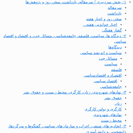
۱- بخش سردبیری | سرمقاله، یادداشت، سخن روز و پژوهش‌ها
سرمقاله
یادداشت
سخن روز و اخبار هفته
اخبار خواندنی هفته…
گفتار هفتگی
۲- دیدگاه ها، سیاست، فلسفه، جامعه‌شناسی، مسائل چپ، و اقتصاد و اقتصاد
سیاسی
دیدگاه‌ها
سیاست و اندیشه سیاسی
مسائل چپ
سیاست
فلسفه
اقتصـاد و اقتصاد‌سیاسی
اقتصاد سیاسی
جامعه‌شناسی
۳- نهادهای شهروندی، زنان، کارگری، محیط زیست، و حقوق بشر
حقوق بشر
زنان
کارگری و بولتن کارگری
نهادهای شهروندی
محیط زیست
۴- اتحادیه های صنفی، احزاب و سازمان‌های سیاسی، گفتگوها و میزگردها،
دانشجویی و دانش‌آموزی