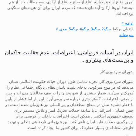
امروز دفاع از حق حیات، دفاع از صلح و دفاع از آزادی، سه مطالبه جدا از هم
نیستند؛ این‌ها ارکان آینده‌ای هستند که مردم ایران برای آن هزینه‌های سنگینی
پرداخته‌اند.
ادامه »
« قبلی
برگه
1
برگه
2
برگه
3
برگه
4
برگه
5
بعدی »
سرمقاله
ایران در آستانه فروپاشی: اعتراضات، عدم حقانیت حاکمان
و بن‌بست‌های پیش‌رو…
شورای سردبیری کار
شورای سردبیری کار: تجربه تمامی طول دوران حیات حکومت اسلامی نشان
می‌دهد که هر موج سرکوب، به‌جای تثبیت پایدار نظام، پایگاه اجتماعی نظام را
کوچک‌تر می‌کند، شمار بیشتری از شهروندان را به صف مخالفان می‌راند و پس
از مدتی، اعتراضات گسترده‌تری دوباره سر برمی‌آورد. این بار اما فشار از پایین
با خطر تشدید تنش در سطح منطقه‌ای و بین‌المللی نیز هم‌زمان شده است. در
چنین فضایی، اسرائیل ـ با سابقه حملات تحریک آمیز و تلاش مستمر برای
تضعیف جمهوری اسلامی ـ ممکن است اعتراضات داخلی را فرصتی برای
ازسرگیری حملات علیه ایران تلقی کند. این هم‌زمانی نارضایتی داخلی و تهدید
خارجی، معادله‌ای بسیار خطرناک برای کشور ما ایجاد کرده است.