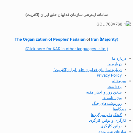
سامانه اینترنتی سازمان فداییان خلق ایران (اکثریت)
The Organization of
Peoples’ Fadaian
of
Iran (Majority)
(
Click here for KAR in other languages site!)
درباره ما
درباره ما
درباره سازمان فداییان خلق ایران(اکثریت)
Privacy Policy
سرمقاله
یادداشت
سخن روز و اخبار هفته
ویژه نامه ها
روزنوشته‌های جنگ
دیدگاه‌ها
گفتگوها و میزگردها
کارگری و بولتن کارگری
بولتن کارگری
نهادهای شهروندی