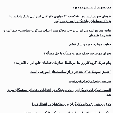
چپ سوسیالیست در دو جبهه
طوفان سوسیالیست‌ها: شکست ۳۲ میلیون دلار لابی اسرائیل با یک پادکست!
پزشک مسلمان، واشنگتن را به لرزه درآورد
بیانیه مجامع اسلامی ایرانیان – در محکومیت اعدام، سرکوب سیاسی–اجتماعی، و
نقض حقوق زنان
جنایت میناب، لامرد و اینک قشم
بحران مهاجرت‌، حذف صورت مسأله یا حل مسأله؟!
پیام تبریک گروه کار روابط بین‌الملل سازمان فداییان خلق ایران (اکثریت)
“جنبش سوسک‌ها”ی هند فراتر از سیاست‌های آموزشی است
مراسم یادبود ویژه در هیروشیما
السید، دموکرات چپ‌گرای ایالت سوئینگ، در انتخابات مقدماتی میشیگان پیروز
شد
کلاغ پر، پنیر پر؛ حکایت کارگران و زحمتکشان در انتظار فردا
جنگ و پیامدهای اقتصادی، اجتماعی بر زندگی کارگران و زحمتکشان