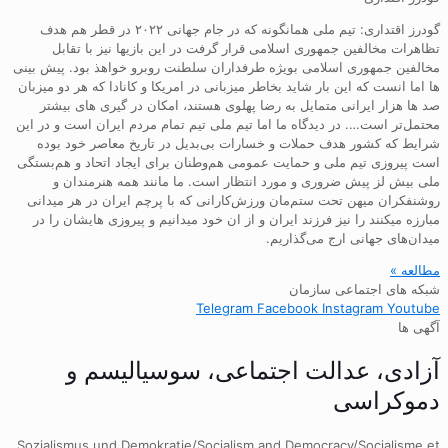
گودرز اقتداری: تیم ملی همانگونه که در جام جهانی ۲۰۲۲ در قطر هم هدف
تظاهرات مخالفین جمهوری اسلامی قرار گرفت در این بازیها نیز با تقابل
مخالفین جمهوری اسلامی بویژه طرفداران سلطنت روبرو خواهذ بود. پیش بینی
ها اما انست که این بار شاید بخاطر میزبانی در امریکا و کانادا که هر دو میزبان
صد ها هزار ایرانی متمایل به رضا پهلوی هستند، امکان در گیری های بیشتر
محتمل‌تر است…. در دیدگاه ما اما تیم ملی تیم تمام مردم ایران است و در این
شرایط که کشور هدف حملات و خسارات بی‌بدیل در تاریخ معاصر خود بوده
است پیروزی تیم ملی و حمایت عمومی هم‌وطنان برای ایجاد اتحاد و هم‌بستگی
ملی بیش لز پیش ضروری و مورد انتظار است. ما مانند همه هنرمندان و
روشنفکران میهن تحت ستم‌مان ورزش‌کارانی که با پرچم ایران در هر میدانی
مبارزه میکنند را نیز فرزند ایران و از ان خود میدانیم و پیروزی هایشان را در
میدان‌های جهانی ارج می‌گذاریم.
مطالعه »
شبکه های اجتماعی سازمان
Telegram
Facebook
Instagram
Youtube
آگهی ها
آزادی، عدالت اجتماعی، سوسیالیسم و
دموکراسی
Sozialismus und Demokratie/Socialism and Democracy/Socialisme et