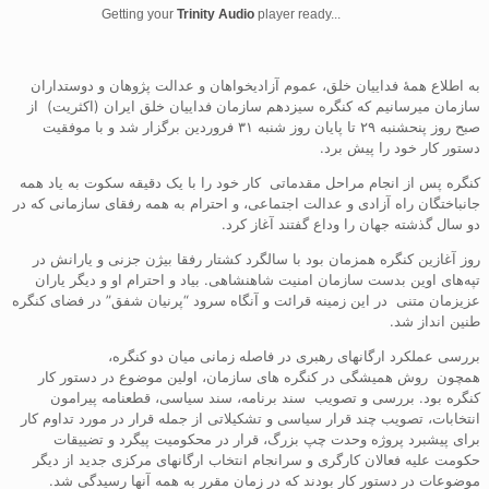
Getting your
Trinity Audio
player ready...
به اطلاع همۀ فداییان خلق، عموم آزادیخواهان و عدالت پژوهان و دوستداران
سازمان می‏رسانیم که کنگره سیزدهم سازمان فداییان خلق ایران (اکثریت) از
صبح روز پنحشنبه ۲۹ تا پایان روز شنبه ۳۱ فروردین برگزار شد و با موفقیت
دستور کار خود را پیش برد.
کنگره پس از انجام مراحل مقدماتی کار خود را با یک دقیقه سکوت به یاد همه
جانباختگان راه آزادی و عدالت اجتماعی، و احترام به همه رفقای سازمانی که در
دو سال گذشته جهان را وداع گفتند آغاز کرد.
روز آغازین کنگره همزمان بود با سالگرد کشتار رفقا بیژن جزنی و یارانش در
تپه‌های اوین بدست سازمان امنیت شاهنشاهی. بیاد و احترام او و دیگر یاران
عزیزمان متنی در این زمینه قرائت و آنگاه سرود “پرنیان شفق” در فضای کنگره
طنین انداز شد.
بررسی عملکرد ارگانهای رهبری در فاصله زمانی میان دو کنگره،
همچون روش همیشگی در کنگره های سازمان، اولین موضوع در دستور کار
کنگره بود. بررسی و تصویب سند برنامه، سند سیاسی، قطعنامه پیرامون
انتخابات، تصویب چند قرار سیاسی و تشکیلاتی از جمله قرار در مورد تداوم کار
برای پیشبرد پروژه وحدت چپ بزرگ، قرار در محکومیت پیگرد و تضییقات
حکومت علیه فعالان کارگری و سرانجام انتخاب ارگانهای مرکزی جدید از دیگر
موضوعات در دستور کار بودند که در زمان مقرر به همه آنها رسیدگی شد.