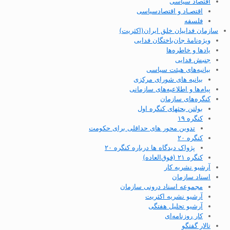
اقتصاد سیاسی
اقتصـاد و اقتصاد‌سیاسی
فلسفه
سازمان فداییان خلق ایران(اکثریت)
ویژه‌نامهٔ جان‌باختگان فدایی
یادها و خاطره‌ها
جنبش فدایی
بیانیه‌های هیئت سیاسی
بیانیه های شورای مرکزی
پیام‌ها و اطلاعیه‌های سازمانی
کنگره‌های سازمان
بولتن بحثهای کنگره اول
کنگره ۱۹
تدوین محور های حداقلی برای حکومت
کنگره ۲۰
پژواک دیدگاه ها درباره کنگره ۲۰
کنگره ۲۱ (فوق‌العاده)
آرشیو نشریه کار
اسناد سازمان
مجموعه اسناد درونی سازمان
آرشیو نشریه اکثریت
آرشیو تحلیل هفتگی
کار روزنامه‌ای
تالار گفتگو