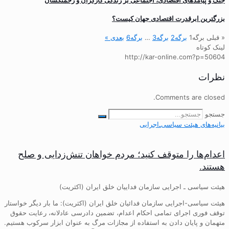
بزرگترین ابرقدرت اقتصادی جهان کیست؟
« قبلی
برگه
1
برگه
2
برگه
3
…
برگه
6
بعدی »
لینک کوتاه
http://kar-online.com?p=50604
نظرات
Comments are closed.
جستجو
بیانیه‌های هیئت‌ سیاسی‌ـ‌اجرایی
اعدام‌ها را متوقف کنید؛ مردم خواهان تنش‌زدایی و صلح
هستند.
هیئت سیاسی ـ اجرایی سازمان فداییان خلق ایران (اکثریت)
هیئت سیاسی-اجرایی سازمان فدائیان خلق ایران (اکثریت): ما بار دیگر خواستار
توقف فوری اجرای تمامی احکام اعدام، تضمین دادرسی عادلانه، رعایت حقوق
متهمان و پایان دادن به استفاده از مجازات مرگ به عنوان ابزار سرکوب هستیم.