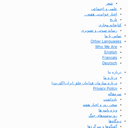
شعر
علمی و اجتماعی
اخبار خواندنی هفته…
تاریخ
کتابخانه مجازی
رسانه صوتی و تصویری
تماس با ما
Other Languages
Who We Are
English
Francais
Deutsch
درباره ما
درباره ما
درباره سازمان فداییان خلق ایران(اکثریت)
Privacy Policy
سرمقاله
یادداشت
سخن روز و اخبار هفته
ویژه نامه ها
روزنوشته‌های جنگ
دیدگاه‌ها
گفتگوها و میزگردها