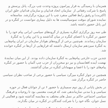
همزمان با رسیدگی به قرار پیرامون پروژه وحدت چپ بزرگ، پانل پرسش و
پاسخ با شرکت رفقائی از سازمان اتحاد فداییان و سازمان فدائیان خلق ایران
(اکثریت) و رفیق رابط فعالین منفرد چپ با این پروژه برگزارشد. متاسفانه
نماینده شورای موقت سوسیالیست ها به دلیل بیماری نتوانست در کنگره و در
این پانل حضور داشته باشد.
طی سه روز برگزاری کنگره بسیاری از گروه‌های سیاسی ایرانی پیام خود را با
حضور در کنگره با اعضای کنگره در میان گذاشتند و یا این پیام را به کنگرۀ
سازمان رساندند. هم‌چنین برخی از گروه‌های هوادار سازمان در ایران پیام‌هایی
به کنگرۀ سیزدهم سازمان ارسال داشتند که فرازهایی از آن‌ها در کنگره خوانده
شد.
چندین حزب خارجی پیام‌هایی به کنگرۀ سازمان داده بودند. از این میان نمایندۀ
نهضت آینده افغانستان و نیز دو سخن‌ران از حزب چپ آلمان با حضور در کنگره
پیام‌های خود را با اعضا و میهمانان کنگره در میان گذاشتند.
همچنین در جوار کنگره میزگرد سیاسی با حضور برخی از صاحب ‌نظران سیاسی
حاضر در کنگره برگزار شد.
در بخش پایانی از روز دوم سمیناری با حضور ۶ تن از جوانان فعال در حوزه
سیاسی و یا مدنی سازماندهی شد، که فرصت مغتنمی بود تا روحیات و فرهنگ
سیاسی اجتماعی حاکم بر نسل های مختلف به مقایسه گذاشته شود و فعالینی از
نسل جوان، نگاه خود را با شرکت کنندگان در کنگره در میان بگذارند.