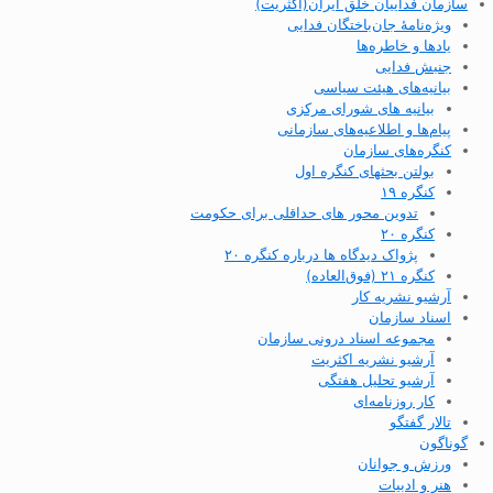
سازمان فداییان خلق ایران(اکثریت)
ویژه‌نامهٔ جان‌باختگان فدایی
یادها و خاطره‌ها
جنبش فدایی
بیانیه‌های هیئت سیاسی
بیانیه های شورای مرکزی
پیام‌ها و اطلاعیه‌های سازمانی
کنگره‌های سازمان
بولتن بحثهای کنگره اول
کنگره ۱۹
تدوین محور های حداقلی برای حکومت
کنگره ۲۰
پژواک دیدگاه ها درباره کنگره ۲۰
کنگره ۲۱ (فوق‌العاده)
آرشیو نشریه کار
اسناد سازمان
مجموعه اسناد درونی سازمان
آرشیو نشریه اکثریت
آرشیو تحلیل هفتگی
کار روزنامه‌ای
تالار گفتگو
گوناگون
ورزش و جوانان
هنر و ادبیات