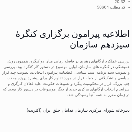
20:32
کد مطلب 50604
اطلاعیه پیرامون برگزاری کنگرۀ
سیزدهم سازمان
بررسی عملکرد ارگانهای رهبری در فاصله زمانی ميان دو کنگره، همچون روش
هميشگی در کنگره های سازمان، اولين موضوع در دستور کار کنگره بود. بررسی
و تصويب سند برنامه، سند سياسی، قطعنامه پيرامون انتخابات، تصويب چند قرار
سیاسی و تشکیلاتی از جمله قرار در مورد تداوم کار برای پيشبرد پروژه وحدت
چپ بزرگ، قرار در محکوميت پيگرد و تضييقات حکومت عليه فعالان کارگری و
سرانجام انتخاب ارگانهای مرکزی جديد از ديگر موضوعات در دستور کار بودند که
در زمان مقرر به همه آنها رسيدگی شد.
دبیرخانه شورای مرکزی سازمان فداییان خلق ایران (اکثریت)