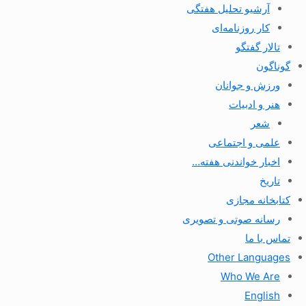
آرشیو تحلیل هفتگی
کار روزنامه‌ای
تالار گفتگو
گوناگون
ورزش و جوانان
هنر و ادبیات
شعر
علمی و اجتماعی
اخبار خواندنی هفته…
تاریخ
کتابخانه مجازی
رسانه صوتی و تصویری
تماس با ما
Other Languages
Who We Are
English