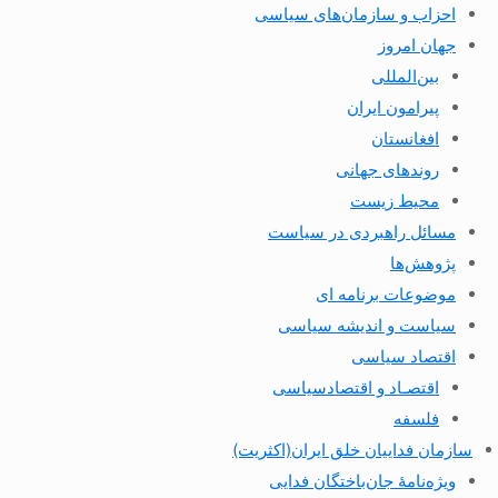
احزاب و سازمان‌های سیاسی
جهان امروز
بین‌المللی
پیرامون ایران
افغانستان
روندهای جهانی
محیط زیست
مسائل راهبردی در سیاست
پژوهش‌ها
موضوعات برنامه ای
سیاست و اندیشه سیاسی
اقتصاد سیاسی
اقتصـاد و اقتصاد‌سیاسی
فلسفه
سازمان فداییان خلق ایران(اکثریت)
ویژه‌نامهٔ جان‌باختگان فدایی