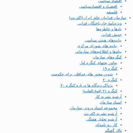
اقتصاد سیاسی
اقتصـاد و اقتصاد‌سیاسی
فلسفه
سازمان فداییان خلق ایران(اکثریت)
ویژه‌نامهٔ جان‌باختگان فدایی
یادها و خاطره‌ها
جنبش فدایی
بیانیه‌های هیئت سیاسی
بیانیه های شورای مرکزی
پیام‌ها و اطلاعیه‌های سازمانی
کنگره‌های سازمان
بولتن بحثهای کنگره اول
کنگره ۱۹
تدوین محور های حداقلی برای حکومت
کنگره ۲۰
پژواک دیدگاه ها درباره کنگره ۲۰
کنگره ۲۱ (فوق‌العاده)
آرشیو نشریه کار
اسناد سازمان
مجموعه اسناد درونی سازمان
آرشیو نشریه اکثریت
آرشیو تحلیل هفتگی
کار روزنامه‌ای
تالار گفتگو