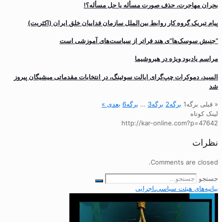
بحران مهاجرت‌، حذف صورت مسأله یا حل مسأله؟!
پیام تبریک گروه کار روابط بین‌الملل سازمان فداییان خلق ایران (اکثریت)
“جنبش سوسک‌ها”ی هند فراتر از سیاست‌های آموزشی است
مراسم یادبود ویژه در هیروشیما
السید، دموکرات چپ‌گرای ایالت سوئینگ، در انتخابات مقدماتی میشیگان پیروز
شد
« قبلی
برگه
1
برگه
2
برگه
3
…
برگه
6
بعدی »
لینک کوتاه
http://kar-online.com?p=47642
نظرات
Comments are closed.
جستجو
بیانیه‌های هیئت‌ سیاسی‌ـ‌اجرایی