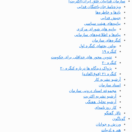
سازمان فداییان خلق ایران(اکثریت)
ویژه‌نامهٔ جان‌باختگان فدایی
یادها و خاطره‌ها
جنبش فدایی
بیانیه‌های هیئت سیاسی
بیانیه های شورای مرکزی
پیام‌ها و اطلاعیه‌های سازمانی
کنگره‌های سازمان
بولتن بحثهای کنگره اول
کنگره ۱۹
تدوین محور های حداقلی برای حکومت
کنگره ۲۰
پژواک دیدگاه ها درباره کنگره ۲۰
کنگره ۲۱ (فوق‌العاده)
آرشیو نشریه کار
اسناد سازمان
مجموعه اسناد درونی سازمان
آرشیو نشریه اکثریت
آرشیو تحلیل هفتگی
کار روزنامه‌ای
تالار گفتگو
گوناگون
ورزش و جوانان
هنر و ادبیات