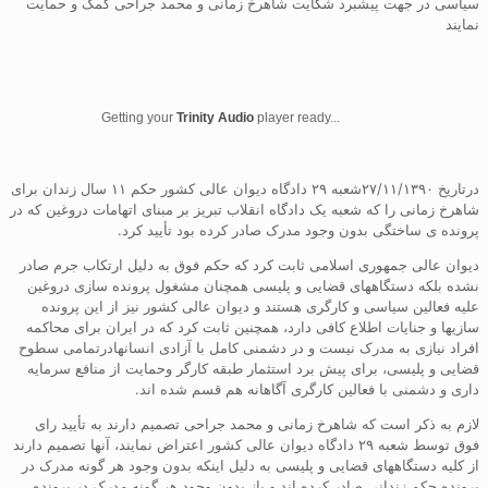
سیاسی در جهت پیشبرد شکایت شاهرخ زمانی و محمد جراحی کمک و حمایت
نمایند
Getting your
Trinity Audio
player ready...
درتاریخ ۲۷/۱۱/۱۳۹۰شعبه ۲۹ دادگاه دیوان عالی کشور حکم ۱۱ سال زندان برای
شاهرخ زمانی را که شعبه یک دادگاه انقلاب تبریز بر مبنای اتهامات دروغین که در
پرونده ی ساختگی بدون وجود مدرک صادر کرده بود تأیید کرد.
دیوان عالی جمهوری اسلامی ثابت کرد که حکم فوق به دلیل ارتکاب جرم صادر
نشده بلکه دستگاههای قضایی و پلیسی همچنان مشغول پرونده سازی دروغین
علیه فعالین سیاسی و کارگری هستند و دیوان عالی کشور نیز از این پرونده
سازیها و جنایات اطلاع کافی دارد، همچنین ثابت کرد که در ایران برای محاکمه
افراد نیازی به مدرک نیست و در دشمنی کامل با آزادی انسانهادرتمامی سطوح
قضایی و پلیسی، برای پیش برد استثمار طبقه کارگر وحمایت از منافع سرمایه
داری و دشمنی با فعالین کارگری آگاهانه هم قسم شده اند.
لازم به ذکر است که شاهرخ زمانی و محمد جراحی تصمیم دارند به تأیید رای
فوق توسط شعبه ۲۹ دادگاه دیوان عالی کشور اعتراض نمایند، آنها تصمیم دارند
از کلیه دستگاههای قضایی و پلیسی به دلیل اینکه بدون وجود هر گونه مدرک در
پرونده حکم زندانی صادر کرده اند و باز بدون وجود هر گونه مدرک در پرونده