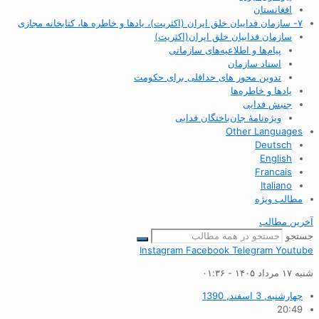
افغانستان
۷- سازمان فداییان خلق ایران (اکثریت)، یادها و خاطره ها، کتابخانه مجازی
سازمان فداییان خلق ایران(اکثریت)
پیام‌ها و اطلاعیه‌های سازمانی
اسناد سازمان
تدوین محور های حداقلی برای حکومت
یادها و خاطره‌ها
جنبش فدایی
ویژه‌نامهٔ جان‌باختگان فدایی
Other Languages
Deutsch
English
Francais
Italiano
مطالب ویژه
آخرین مطالب
جستجو
Instagram
Facebook
Telegram
Youtube
شنبه ۱۷ مرداد ۱۴۰۵ - ۰۱:۳۶
چهارشنبه, 3 اسفند, 1390
20:49