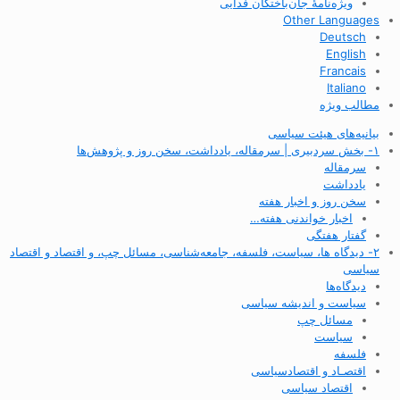
ویژه‌نامهٔ جان‌باختگان فدایی
Other Languages
Deutsch
English
Francais
Italiano
مطالب ویژه
بیانیه‌های هیئت سیاسی
۱- بخش سردبیری | سرمقاله، یادداشت، سخن روز و پژوهش‌ها
سرمقاله
یادداشت
سخن روز و اخبار هفته
اخبار خواندنی هفته…
گفتار هفتگی
۲- دیدگاه ها، سیاست، فلسفه، جامعه‌شناسی، مسائل چپ، و اقتصاد و اقتصاد
سیاسی
دیدگاه‌ها
سیاست و اندیشه سیاسی
مسائل چپ
سیاست
فلسفه
اقتصـاد و اقتصاد‌سیاسی
اقتصاد سیاسی