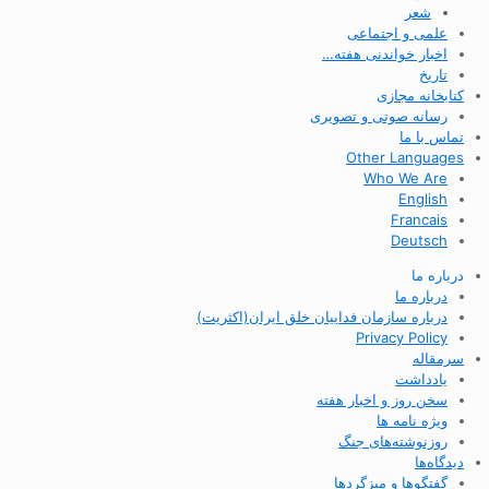
شعر
علمی و اجتماعی
اخبار خواندنی هفته…
تاریخ
کتابخانه مجازی
رسانه صوتی و تصویری
تماس با ما
Other Languages
Who We Are
English
Francais
Deutsch
درباره ما
درباره ما
درباره سازمان فداییان خلق ایران(اکثریت)
Privacy Policy
سرمقاله
یادداشت
سخن روز و اخبار هفته
ویژه نامه ها
روزنوشته‌های جنگ
دیدگاه‌ها
گفتگوها و میزگردها