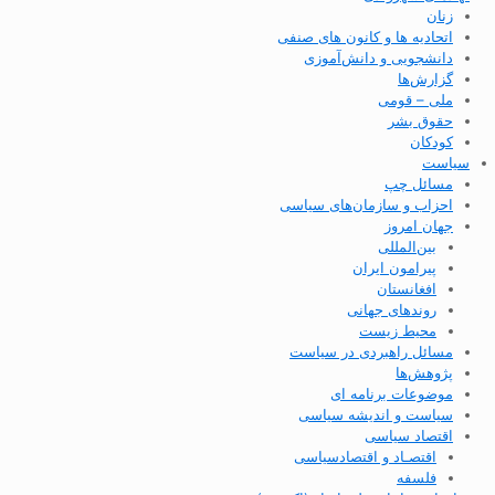
زنان
اتحادیه ها و کانون های صنفی
دانشجویی و دانش‌آموزی
گزارش‌ها
ملی – قومی
حقوق بشر
کودکان
سیاست
مسائل چپ
احزاب و سازمان‌های سیاسی
جهان امروز
بین‌المللی
پیرامون ایران
افغانستان
روندهای جهانی
محیط زیست
مسائل راهبردی در سیاست
پژوهش‌ها
موضوعات برنامه ای
سیاست و اندیشه سیاسی
اقتصاد سیاسی
اقتصـاد و اقتصاد‌سیاسی
فلسفه