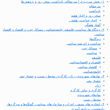
۱- بخش سردبیری | سرمقاله، یادداشت، سخن روز و پژوهش‌ها
سرمقاله
یادداشت
سخن روز و اخبار هفته
اخبار خواندنی هفته…
گفتار هفتگی
۲- دیدگاه ها، سیاست، فلسفه، جامعه‌شناسی، مسائل چپ، و اقتصاد و اقتصاد
سیاسی
دیدگاه‌ها
سیاست و اندیشه سیاسی
مسائل چپ
سیاست
فلسفه
اقتصـاد و اقتصاد‌سیاسی
اقتصاد سیاسی
جامعه‌شناسی
۳- نهادهای شهروندی، زنان، کارگری، محیط زیست، و حقوق بشر
حقوق بشر
زنان
کارگری و بولتن کارگری
نهادهای شهروندی
محیط زیست
۴- اتحادیه های صنفی، احزاب و سازمان‌های سیاسی، گفتگوها و میزگردها،
دانشجویی و دانش‌آموزی