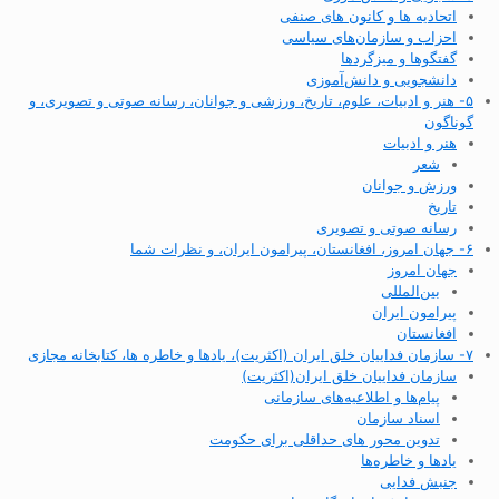
اتحادیه ها و کانون های صنفی
احزاب و سازمان‌های سیاسی
گفتگوها و میزگردها
دانشجویی و دانش‌آموزی
۵- هنر و ادبیات، علوم، تاریخ، ورزشی و جوانان، رسانه صوتی و تصویری، و
گوناگون
هنر و ادبیات
شعر
ورزش و جوانان
تاریخ
رسانه صوتی و تصویری
۶- جهان امروز، افغانستان، پیرامون ایران، و نظرات شما
جهان امروز
بین‌المللی
پیرامون ایران
افغانستان
۷- سازمان فداییان خلق ایران (اکثریت)، یادها و خاطره ها، کتابخانه مجازی
سازمان فداییان خلق ایران(اکثریت)
پیام‌ها و اطلاعیه‌های سازمانی
اسناد سازمان
تدوین محور های حداقلی برای حکومت
یادها و خاطره‌ها
جنبش فدایی