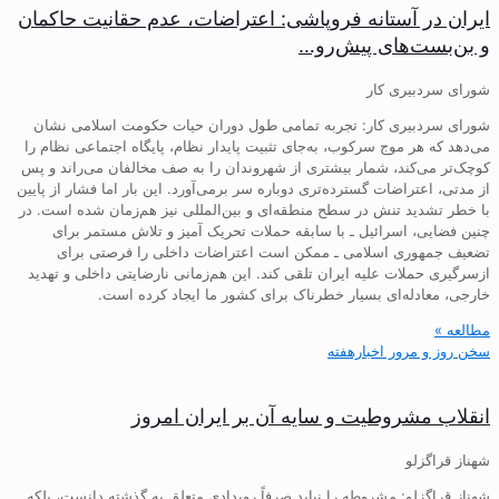
ایران در آستانه فروپاشی: اعتراضات، عدم حقانیت حاکمان
و بن‌بست‌های پیش‌رو…
شورای سردبیری کار
شورای سردبیری کار: تجربه تمامی طول دوران حیات حکومت اسلامی نشان
می‌دهد که هر موج سرکوب، به‌جای تثبیت پایدار نظام، پایگاه اجتماعی نظام را
کوچک‌تر می‌کند، شمار بیشتری از شهروندان را به صف مخالفان می‌راند و پس
از مدتی، اعتراضات گسترده‌تری دوباره سر برمی‌آورد. این بار اما فشار از پایین
با خطر تشدید تنش در سطح منطقه‌ای و بین‌المللی نیز هم‌زمان شده است. در
چنین فضایی، اسرائیل ـ با سابقه حملات تحریک آمیز و تلاش مستمر برای
تضعیف جمهوری اسلامی ـ ممکن است اعتراضات داخلی را فرصتی برای
ازسرگیری حملات علیه ایران تلقی کند. این هم‌زمانی نارضایتی داخلی و تهدید
خارجی، معادله‌ای بسیار خطرناک برای کشور ما ایجاد کرده است.
مطالعه »
سخن روز و مرور اخبارهفته
انقلاب مشروطیت و سایه آن بر ایران امروز
شهناز قراگزلو
شهناز قراگزلو: مشروطه را نباید صرفاً رویدادی متعلق به گذشته دانست، بلکه