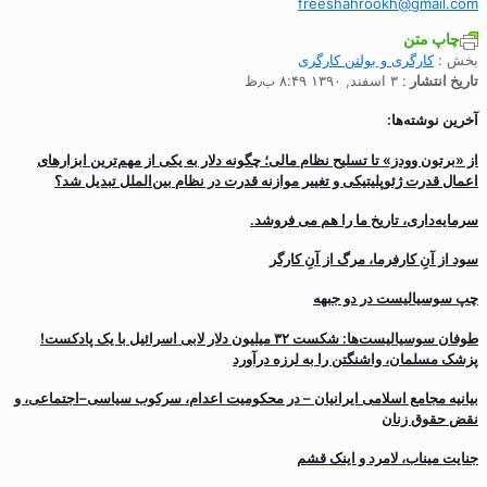
freeshahrookh@gmail.com
چاپ متن
بخش :
کارگری و بولتن کارگری
تاریخ انتشار
: ۳ اسفند, ۱۳۹۰ ۸:۴۹ ب٫ظ
آخرین نوشته‌ها:
از «برتون وودز» تا تسلیح نظام مالی؛ چگونه دلار به یکی از مهم‌ترین ابزارهای
اعمال قدرت ژئوپلیتیکی و تغییر موازنه قدرت در نظام بین‌الملل تبدیل شد؟
سرمایه‌داری، تاریخ ما را هم می فروشد.
سود از آنِ کارفرما، مرگ از آنِ کارگر
چپ سوسیالیست در دو جبهه
طوفان سوسیالیست‌ها: شکست ۳۲ میلیون دلار لابی اسرائیل با یک پادکست!
پزشک مسلمان، واشنگتن را به لرزه درآورد
بیانیه مجامع اسلامی ایرانیان – در محکومیت اعدام، سرکوب سیاسی–اجتماعی، و
نقض حقوق زنان
جنایت میناب، لامرد و اینک قشم