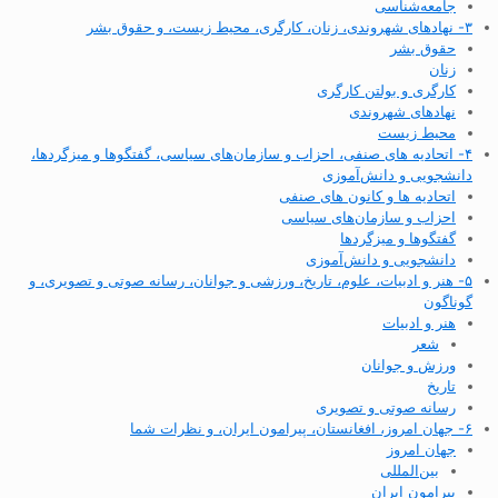
جامعه‌شناسی
۳- نهادهای شهروندی، زنان، کارگری، محیط زیست، و حقوق بشر
حقوق بشر
زنان
کارگری و بولتن کارگری
نهادهای شهروندی
محیط زیست
۴- اتحادیه های صنفی، احزاب و سازمان‌های سیاسی، گفتگوها و میزگردها،
دانشجویی و دانش‌آموزی
اتحادیه ها و کانون های صنفی
احزاب و سازمان‌های سیاسی
گفتگوها و میزگردها
دانشجویی و دانش‌آموزی
۵- هنر و ادبیات، علوم، تاریخ، ورزشی و جوانان، رسانه صوتی و تصویری، و
گوناگون
هنر و ادبیات
شعر
ورزش و جوانان
تاریخ
رسانه صوتی و تصویری
۶- جهان امروز، افغانستان، پیرامون ایران، و نظرات شما
جهان امروز
بین‌المللی
پیرامون ایران