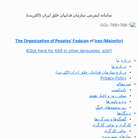
سامانه اینترنتی سازمان فداییان خلق ایران (اکثریت)
The Organization of
Peoples’ Fadaian
of
Iran (Majority)
(
Click here for KAR in other languages site!)
درباره ما
درباره ما
درباره سازمان فداییان خلق ایران(اکثریت)
Privacy Policy
سرمقاله
یادداشت
سخن روز و اخبار هفته
ویژه نامه ها
روزنوشته‌های جنگ
دیدگاه‌ها
گفتگوها و میزگردها
کارگری و بولتن کارگری
بولتن کارگری
نهادهای شهروندی