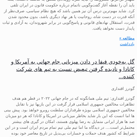
باید آن را نقطه آغاز گفت‌وگویی ناتمام درباره حکومت قانون در ایران تلقی
کرد. شاید مهم‌ترین درس آن نیز همین باشد که هیچ نظام سیاسی، صرف‌نظر از
آنکه قدرت در دست شاه، روحانیت یا هر نهاد دیگری باشد، بدون محدود شدن
قدرت، استقلال نهادهای قانونی و پاسخ‌گویی در برابر شهروندان، به آزادی و ثبات
پایدار دست نخواهد یافت.
مطالعه »
یادداشت
گل به‌خودی فیفا در دادن میزبانی جام جهانی به آمریکا و
کانادا و نادیده گرفتن تبعیض نسبت به تیم های شرکت
کننده…
گودرز اقتداری
گودرز اقتداری: تیم ملی همانگونه که در جام جهانی ۲۰۲۲ در قطر هم هدف
تظاهرات مخالفین جمهوری اسلامی قرار گرفت در این بازیها نیز با تقابل
مخالفین جمهوری اسلامی بویژه طرفداران سلطنت روبرو خواهذ بود. پیش بینی
ها اما انست که این بار شاید بخاطر میزبانی در امریکا و کانادا که هر دو میزبان
صد ها هزار ایرانی متمایل به رضا پهلوی هستند، امکان در گیری های بیشتر
محتمل‌تر است…. در دیدگاه ما اما تیم ملی تیم تمام مردم ایران است و در این
شرایط که کشور هدف حملات و خسارات بی‌بدیل در تاریخ معاصر خود بوده