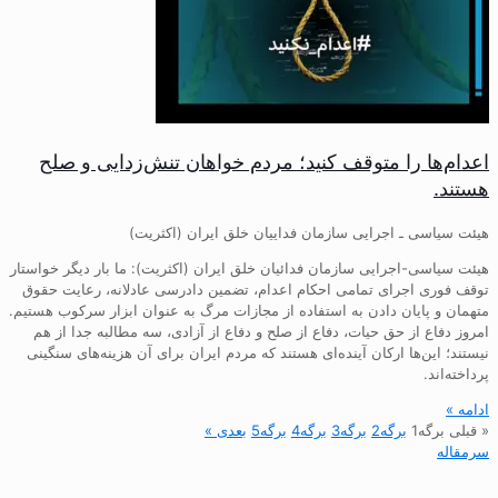
اعدام‌ها را متوقف کنید؛ مردم خواهان تنش‌زدایی و صلح
هستند.
هیئت سیاسی ـ اجرایی سازمان فداییان خلق ایران (اکثریت)
هیئت سیاسی-اجرایی سازمان فدائیان خلق ایران (اکثریت): ما بار دیگر خواستار
توقف فوری اجرای تمامی احکام اعدام، تضمین دادرسی عادلانه، رعایت حقوق
متهمان و پایان دادن به استفاده از مجازات مرگ به عنوان ابزار سرکوب هستیم.
امروز دفاع از حق حیات، دفاع از صلح و دفاع از آزادی، سه مطالبه جدا از هم
نیستند؛ این‌ها ارکان آینده‌ای هستند که مردم ایران برای آن هزینه‌های سنگینی
پرداخته‌اند.
ادامه »
« قبلی
برگه
1
برگه
2
برگه
3
برگه
4
برگه
5
بعدی »
سرمقاله