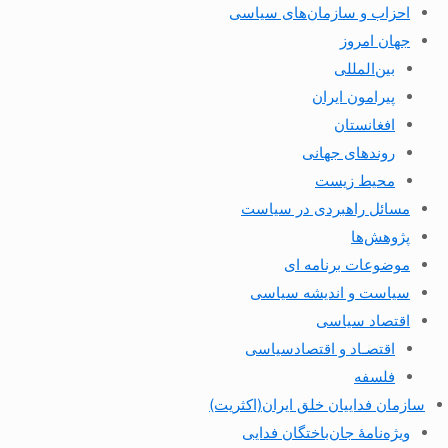
احزاب و سازمان‌های سیاسی
جهان امروز
بین‌المللی
پیرامون ایران
افغانستان
روندهای جهانی
محیط زیست
مسائل راهبردی در سیاست
پژوهش‌ها
موضوعات برنامه ای
سیاست و اندیشه سیاسی
اقتصاد سیاسی
اقتصـاد و اقتصاد‌سیاسی
فلسفه
سازمان فداییان خلق ایران(اکثریت)
ویژه‌نامهٔ جان‌باختگان فدایی