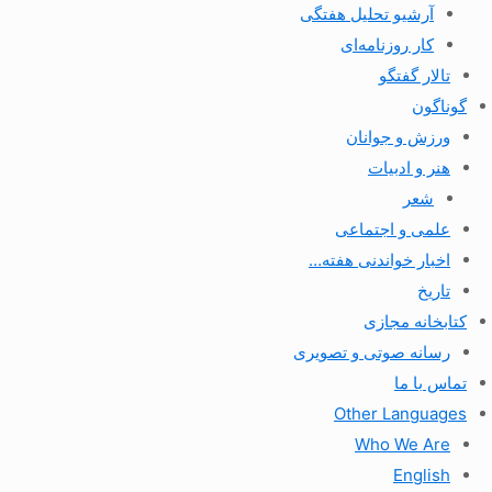
آرشیو تحلیل هفتگی
کار روزنامه‌ای
تالار گفتگو
گوناگون
ورزش و جوانان
هنر و ادبیات
شعر
علمی و اجتماعی
اخبار خواندنی هفته…
تاریخ
کتابخانه مجازی
رسانه صوتی و تصویری
تماس با ما
Other Languages
Who We Are
English