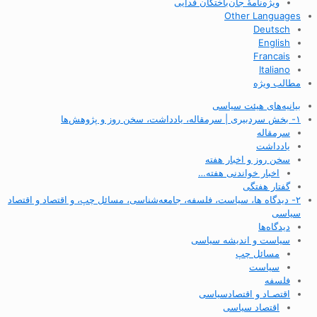
ویژه‌نامهٔ جان‌باختگان فدایی
Other Languages
Deutsch
English
Francais
Italiano
مطالب ویژه
بیانیه‌های هیئت سیاسی
۱- بخش سردبیری | سرمقاله، یادداشت، سخن روز و پژوهش‌ها
سرمقاله
یادداشت
سخن روز و اخبار هفته
اخبار خواندنی هفته…
گفتار هفتگی
۲- دیدگاه ها، سیاست، فلسفه، جامعه‌شناسی، مسائل چپ، و اقتصاد و اقتصاد
سیاسی
دیدگاه‌ها
سیاست و اندیشه سیاسی
مسائل چپ
سیاست
فلسفه
اقتصـاد و اقتصاد‌سیاسی
اقتصاد سیاسی