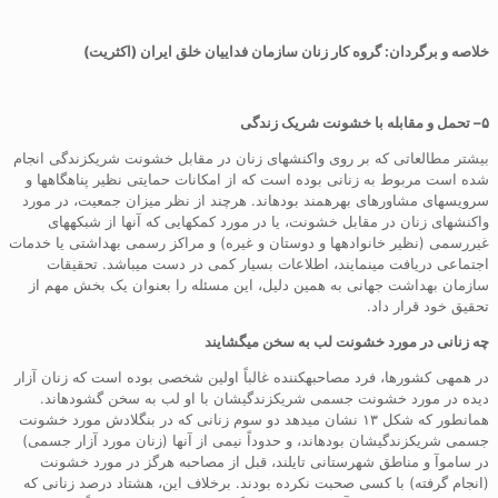
خلاصه و برگردان: گروه کار زنان سازمان فداییان خلق ایران (اکثریت)
۵
– تحمل و مقابله با خشونت شریک زندگی
بیشتر مطالعاتی که بر روی واکنشهای زنان در مقابل خشونت شریکزندگی انجام
شده است مربوط به زنانی بوده است که از امکانات حمایتی نظیر پناهگاهها و
سرویسهای مشاورهای بهرهمند بودهاند. هرچند از نظر میزان جمعیت، در مورد
واکنشهای زنان در مقابل خشونت، یا در مورد کمکهایی که آنها از شبکههای
غیررسمی (نظیر خانوادهها و دوستان و غیره) و مراکز رسمی بهداشتی یا خدمات
اجتماعی دریافت مینمایند، اطلاعات بسیار کمی در دست میباشد. تحقیقات
سازمان بهداشت جهانی به همین دلیل، این مسئله را بعنوان یک بخش مهم از
تحقیق خود قرار داد.
چه زنانی در مورد خشونت لب به سخن میگشایند
در همهی کشورها، فرد مصاحبهکننده غالباً اولین شخصی بوده است که زنان آزار
دیده در مورد خشونت جسمی شریکزندگیشان با او لب به سخن گشودهاند.
همانطور که شکل ۱۳ نشان میدهد دو سوم زنانی که در بنگلادش مورد خشونت
جسمی شریکزندگیشان بودهاند، و حدوداً نیمی از آنها (زنان مورد آزار جسمی)
در ساموآ و مناطق شهرستانی تایلند، قبل از مصاحبه هرگز در مورد خشونت
(انجام گرفته) با کسی صحبت نکرده بودند. برخلاف این، هشتاد درصد زنانی که