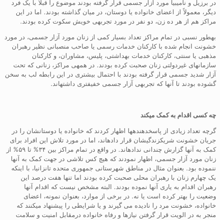
در برزیل و نامیبیا مورد آزار جسمی قرار گرفته بودند موضوع را قبلاً با یک فرد
دیگر، معمولاً از اعضای خانواده یا دوستان، در میان گذاشته بودند. اما در این
مراکز هم از هر ده زن، دو نفر در مورد تجربهی خویش سکوت کرده بودند.
بهطور نسبی در تمام مراکز تعداد بسیار کمی از زنان مورد آزار جسمی، در مورد
خشونت انجام شده با کارکنان خدمات رسمی یا صاحب منصبانی نظیر رهبران
مذهبی یا سنتی، کارکنان خدمات بهداشتی، پلیس، مشاوران، و کارکنان
سازمانهای غیردولتی زنان صحبت کرده بودند. در همهی مراکز، زنانی که تحت
آزار شدید جسمی قرار گرفته بودند با احتمال بیشتری در این رابطه لب به سخن
گشوده بودند تا آنها که تجربهی آزار جسمی خفیفتری داشتهاند.
چه کسی اقدام به کمک میکند
گرچه تعداد زیادی از پاسخدهندهها اظهار کردند که خانواده یا دوستانشان را در
جریان خشونت شریکزندگیشان قرار دادهاند، اما در مورد تلاش این افراد برای
کمک به آنها گزارش چندانی ندادهاند. در واقع در تمام مراکز بین ۳۴% تا ۵۹% از
زنان مورد آزار جسمی، اظهار نمودند که هیچ کس تلاشی در جهت کمک به آنها
ننموده بود. بعنوان مثال در مناطق شهرستانی جمهوری متحده تانزانیا، با اینکه
یک چهارم زنان با رهبران محلی صحبت کرده بودند اما تنها هفت درصد این
رهبران اقدام به یاری آنها نموده بودند. البته مشخص نیست که اقدام آنها
وضعیت را بهتر کرده است یا نه. در برخی از موارد، بعنوان نمونه، اعضای
خانواده، خشونت مرد را نادیده می گیرند و یا شرایطی را پیشنهاد میکنند که
منجر به در الویت قرار گرفتن نیازها و رفاه خانواده درمقابل امنیت و سلامت