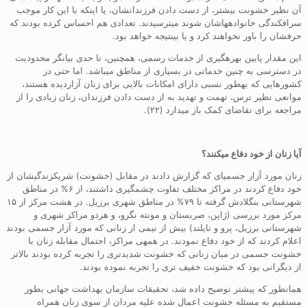
آن نظیر خشونت بیشتر، از دست دادن فرزندانشان، یا اینکه با این کار موجب
سرافکندگی خانوادههاشان شوند میترسیدند. تعدادی هم احساس کرده بودند که
حرفشان را باور نخواهند کرد و یا بینتیجه خواهد بود.
این مقدار پایین بهرهگیری از خدمات رسمی، همچنین، تا حدی بیانگر محدودیت
در دسترسی به چنین خدماتی در بسیاری از مناطق میباشد. اما حتی در
کشورهایی که بهطور نسبی دارای امکانات بالایی برای زنان آزاردیده هستند،
موانعی نظیر ترس، تهمت و تهدید به از دست دادن فرزندان، زنان زیادی را از
مراجعه برای تقاضای کمک باز میدارد (۲۲).
آیا زنان از خود دفاع میکنند؟
زنان مورد آزار جسمیای که گزارش دادند در مقابل (خشونت) شریکزندگیشان از
خود دفاع کردند در مراکز مختلف تفاوت چشمگیری داشتند، از ۶% در مناطق
شهرستانی بنگلادش گرفته تا ۷۹% در مناطق شهری برزیل. در هشت مرکز از ۱۵
مرکز مورد بررسی (ژاپن، صربستان و مونته نگرو، و هردو مراکز شهری و
شهرستانی برزیل، پرو و تایلند) بیش از نیمی از زنانی که مورد آزار جسمی بودند
اعلام کردند که از خود دفاع نمودند. در همهی مراکز، احتمال مقابله زنان با
خشونت جسمی در میان زنانی که خشونت شدیدتری را تجربه کرده بودند بالاتر
از دیگرانی بود که خشونت خفیف تری را تجربه نموده بودند.
همانطور که پیشتر توضیح داده شد، تحقیقات سازمان بهداشت جهانی بطور
مستقیم به مسئله خشونت اعمال شده علیه مردان از سوی زنان همراه