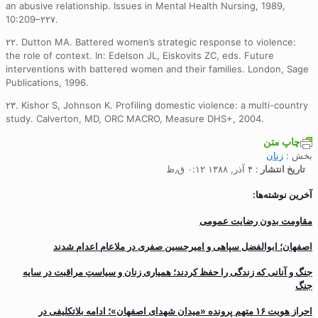
an abusive relationship. Issues in Mental Health Nursing, 1989,
10:209–۲۲۷.
۲۲. Dutton MA. Battered women’s strategic response to violence:
the role of context. In: Edelson JL, Eiskovits ZC, eds. Future
interventions with battered women and their families. London, Sage
Publications, 1996.
۲۳. Kishor S, Johnson K. Profiling domestic violence: a multi-country
study. Calverton, MD, ORC MACRO, Measure DHS+, 2004.
چاپ متن
بخش :
زنان
تاریخ انتشار
: ۴ آذر, ۱۳۸۸ ۰:۱۲ ق٫ظ
آخرین نوشته‌ها:
مقاومت بدون رضایت عمومی
اصفهان؛ ابوالفضل سپاهی و امیرحسین صفری در ملاعام اعدام شدند
جنگ و آنانی که زندگی را حفظ کردند؛ همیاری زنان و سیاستِ مراقبت در سایه
جنگ
احراز هویت ۱۶ متهم پرونده «میدان شهدای اصفهان»؛ ادامه بلاتکلیفی در