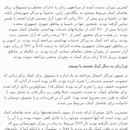
کمترین میزان بدست آمده از مراجعهی زنان به ادارات مختلف و مسوولان برای
تقاضای کمک مربوط میشود به بنگلادش، ژاپن، ساموآ، و مراکز شهرستان تایلند.
تنها در نامیبیا و پرو بیش از ۲۰% زنانی که مورد آزار جسمی قرارداشتند با پلیس
تماس گرفته بودند. همچنین تنها در نامیبیا و مناطق شهری جمهوری متحده
تانزانیا بیش از ۲۰% آنان از سازمانهای خدمات بهداشتی تقاضای کمک نموده
بودند. در هشت مرکز تحقیق، کمتر از ۱۰% درصد زنانی که آزار جسمی دیده
بودند، برای اخذ کمک به مراکز خدمات بهداشتی مراجعه کرده بودند. در اتیوپی و
در مناطق شهرستان جمهوری متحده تانزانیا، به ترتیب ۱۵% و ۳۱% از زنان مورد
آزار جسمی از رهبران محلی تقاضای حمایت کرده بودند. در حالیکه در مناطق
شهری برزیل ۱۵% زنان برای کمک به رهبران مذهبی مراجعه نموده بودند.
چرا زنان به دنبال کمک هستند یا نیستند
در همهی مراکز احتمال مراجعه به یک اداره یا مسوول برای کمک برای زنانی که
خشونت جسمی شدیدی را تجربه کرده بودند بالاتر بوده است از آنانی که
خشونت خفیف تری را تجربه کرده بودند (شکل ۱۵). متداولترین دلایل ارائه شده
برای تقاضای کمک، به شدت خشونت (مثلا وقتی زن دیگر قادر به تحمل نبود یا
اینکه به طرز بدی مجروح شده بود)، تاثیر آن بر فرزندان، و یا تشویق دوستان یا
خانواده برای تقاضای کمک، مربوط می شدند.
بیشترین دلایل مشترک ارائه شده از سوی پاسخدهندهها برای عدم تقاضای کمک
این بوده است که آنها خشونت موجود را یا عادی تلقی نموده بودند و یا آن را
چندان جدی نگرفته بودند (از ۲۹% مربوط به زنان در مرکز شهرستانی پرو که
اقدام به دریافت کمک نکرده بودند تا ۸۶% در ساموآ)، و یا اینکه آنها از پیآمدهای