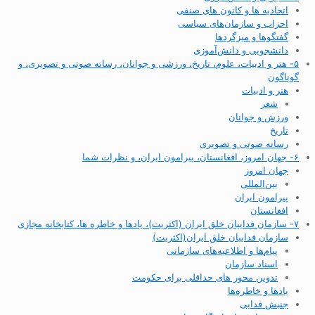
اتحادیه ها و کانون های صنفی
احزاب و سازمان‌های سیاسی
گفتگوها و میزگردها
دانشجویی و دانش‌آموزی
۵- هنر و ادبیات، علوم، تاریخ، ورزشی و جوانان، رسانه صوتی و تصویری، و
گوناگون
هنر و ادبیات
شعر
ورزش و جوانان
تاریخ
رسانه صوتی و تصویری
۶- جهان امروز، افغانستان، پیرامون ایران، و نظرات شما
جهان امروز
بین‌المللی
پیرامون ایران
افغانستان
۷- سازمان فداییان خلق ایران (اکثریت)، یادها و خاطره ها، کتابخانه مجازی
سازمان فداییان خلق ایران(اکثریت)
پیام‌ها و اطلاعیه‌های سازمانی
اسناد سازمان
تدوین محور های حداقلی برای حکومت
یادها و خاطره‌ها
جنبش فدایی