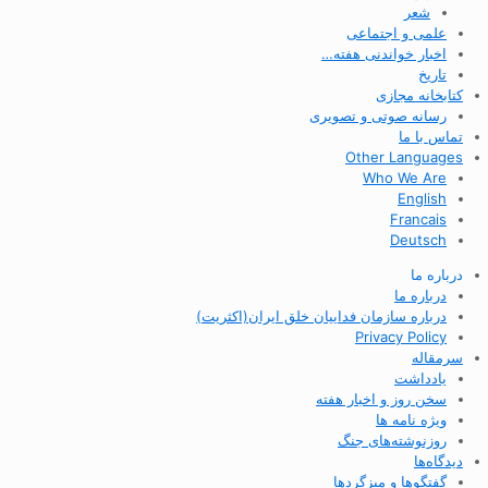
شعر
علمی و اجتماعی
اخبار خواندنی هفته…
تاریخ
کتابخانه مجازی
رسانه صوتی و تصویری
تماس با ما
Other Languages
Who We Are
English
Francais
Deutsch
درباره ما
درباره ما
درباره سازمان فداییان خلق ایران(اکثریت)
Privacy Policy
سرمقاله
یادداشت
سخن روز و اخبار هفته
ویژه نامه ها
روزنوشته‌های جنگ
دیدگاه‌ها
گفتگوها و میزگردها