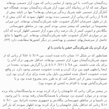
زندگیشان نپرداخت. با این وجود از تمامی زنانی که مورد آزار جسمی بودهاند
سوال شد که آیا در زمانیکه آنان مورد آزار شریک زندگیشان نبودند، هیچگاه خود
آغازگر آزار جسمی علیه شریک زندگی مردشان بودهاند؟ تنها در تایلند بیش از
۱۵% از زنانی که زمانی آزار جسمی دیده بودند، اظهار نمودند که آنان بیش از ۲
بار در طول عمرشان آغازگر خشونت علیه شریکزندگیشان بودهاند. این میزان
مخصوصا در جوامعی که بیشتر سنتی بودند کمتر بود. در مناطق شهرستانی
بنگلادش و اتیوپی کمتر از یک درصد زنان مورد آزار جسمی اظهار کردند که آنان
نیز در مواردی آغازگر خشونت علیه شریکزندگیشان بودهاند. این یافتهها با نتایج
حاصل از سرشماریهای جمعیتی و بهداشتی در دیگر کشورها مطابقت دارد (۲۳).
ترک کردن یک شریکزندگی خشن یا ماندن با او
همانطور که در شکل ۱۶ نشان داده شده است، بین ۱۹% تا ۵۱% از زنانی که از
سوی شریکزندگیشان مورد آزار جسمی بودهاند، حداقل تجربهی ترک آنان را
برای یک شب داشتند. بین ۸% تا ۲۱%، ۲ تا ۵ بار را گزارش نمودند. مجددا در
اینجا رابطهی قوی بین ترک کردن و شدت خشونت جسمی وجود دارد. در واقع
شدت خشونت اعمال شده اصلیترین دلیل بیان شده برای ترک کردن بود (زن
نمیتوانست بیش از این تحمل کند، او به طرز بدی مجروح شده بود، و یا
شریکزندگیاش تهدید یا اقدام به کشتن او نموده بود).
در بیشتر مراکز، زنانی که خانهشان را ترک کرده بودند به وابستگانشان پناه برده
بودند، و در موارد کمتری نزد دوستان یا همسایگانشان رفته بودند. با این وجود،
در نامیبیا و در مناطق شهرستانی بنگلادش و جمهوری متحده تانزانیا، بین ۱۰% تا
۱۶% زنانی که حداقل یکبار خانهشان را ترک کرده بودند اظهار نمودند که بار آخر