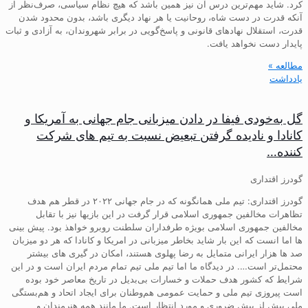
کرد. شاید مهم‌ترین درس آن نیز همین باشد که هیچ نظام سیاسی، صرف‌نظر از
آنکه قدرت در دست شاه، روحانیت یا هر نهاد دیگری باشد، بدون محدود شدن
قدرت، استقلال نهادهای قانونی و پاسخ‌گویی در برابر شهروندان، به آزادی و ثبات
پایدار دست نخواهد یافت.
مطالعه »
یادداشت
گل به‌خودی فیفا در دادن میزبانی جام جهانی به آمریکا و
کانادا و نادیده گرفتن تبعیض نسبت به تیم های شرکت
کننده…
گودرز اقتداری
گودرز اقتداری: تیم ملی همانگونه که در جام جهانی ۲۰۲۲ در قطر هم هدف
تظاهرات مخالفین جمهوری اسلامی قرار گرفت در این بازیها نیز با تقابل
مخالفین جمهوری اسلامی بویژه طرفداران سلطنت روبرو خواهذ بود. پیش بینی
ها اما انست که این بار شاید بخاطر میزبانی در امریکا و کانادا که هر دو میزبان
صد ها هزار ایرانی متمایل به رضا پهلوی هستند، امکان در گیری های بیشتر
محتمل‌تر است…. در دیدگاه ما اما تیم ملی تیم تمام مردم ایران است و در این
شرایط که کشور هدف حملات و خسارات بی‌بدیل در تاریخ معاصر خود بوده
است پیروزی تیم ملی و حمایت عمومی هم‌وطنان برای ایجاد اتحاد و هم‌بستگی
ملی بیش لز پیش ضروری و مورد انتظار است. ما مانند همه هنرمندان و