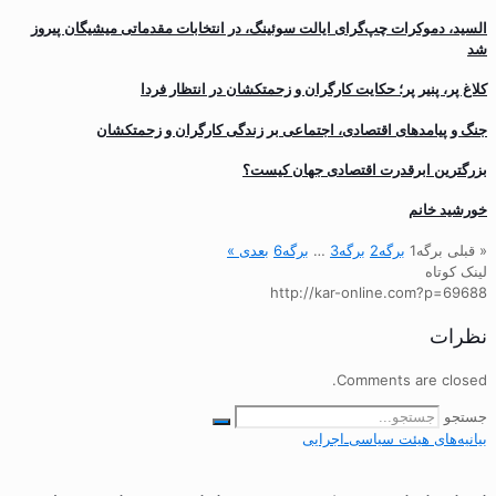
السید، دموکرات چپ‌گرای ایالت سوئینگ، در انتخابات مقدماتی میشیگان پیروز
شد
کلاغ پر، پنیر پر؛ حکایت کارگران و زحمتکشان در انتظار فردا
جنگ و پیامدهای اقتصادی، اجتماعی بر زندگی کارگران و زحمتکشان
بزرگترین ابرقدرت اقتصادی جهان کیست؟
خورشید خانم
« قبلی
برگه
1
برگه
2
برگه
3
…
برگه
6
بعدی »
لینک کوتاه
http://kar-online.com?p=69688
نظرات
Comments are closed.
جستجو
بیانیه‌های هیئت‌ سیاسی‌ـ‌اجرایی