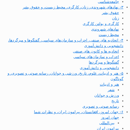
جامعه‌شناسی
۳- نهادهای شهروندی، زنان، کارگری، محیط زیست، و حقوق بشر
حقوق بشر
زنان
کارگری و بولتن کارگری
نهادهای شهروندی
محیط زیست
۴- اتحادیه های صنفی، احزاب و سازمان‌های سیاسی، گفتگوها و میزگردها،
دانشجویی و دانش‌آموزی
اتحادیه ها و کانون های صنفی
احزاب و سازمان‌های سیاسی
گفتگوها و میزگردها
دانشجویی و دانش‌آموزی
۵- هنر و ادبیات، علوم، تاریخ، ورزشی و جوانان، رسانه صوتی و تصویری، و
گوناگون
هنر و ادبیات
شعر
ورزش و جوانان
تاریخ
رسانه صوتی و تصویری
۶- جهان امروز، افغانستان، پیرامون ایران، و نظرات شما
جهان امروز
بین‌المللی
پیرامون ایران