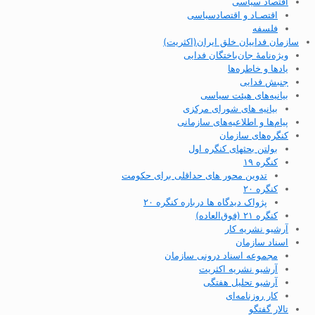
اقتصاد سیاسی
اقتصـاد و اقتصاد‌سیاسی
فلسفه
سازمان فداییان خلق ایران(اکثریت)
ویژه‌نامهٔ جان‌باختگان فدایی
یادها و خاطره‌ها
جنبش فدایی
بیانیه‌های هیئت سیاسی
بیانیه های شورای مرکزی
پیام‌ها و اطلاعیه‌های سازمانی
کنگره‌های سازمان
بولتن بحثهای کنگره اول
کنگره ۱۹
تدوین محور های حداقلی برای حکومت
کنگره ۲۰
پژواک دیدگاه ها درباره کنگره ۲۰
کنگره ۲۱ (فوق‌العاده)
آرشیو نشریه کار
اسناد سازمان
مجموعه اسناد درونی سازمان
آرشیو نشریه اکثریت
آرشیو تحلیل هفتگی
کار روزنامه‌ای
تالار گفتگو