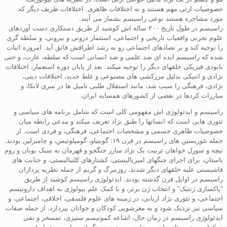
خصوصیات ارثی مهم هستند و نه اختلافات ظاهری. اختلافات ظریف دیگر که
مورد مشاجره هستند نوعی راسیسم بشمار می آیند.
راسیسم در طول تاریخ ۲۰۰ ساله اش کوشید از طریق دستکاری دست آوردهای
علوم تجربی واقعیات تاریخی و اجتماعی، استثمار درونی و بیرونی، و سلطه گری
را توجیه کند و بر تضادهای اجتماعی رو به رشد اطرافش فائق آید. امروزه اثبات
شده که راسیسم ایده ای ضد علمی و ضد انسانی است که سلطه، غارت، و حتی
نابودی فیزیکی خلقهای دیگر را توجیه میکند. بعد از پایان دوره استعمار، اختلافات
نژادی و اتنیکی بدلیل مرزکشی های مصنوعی و غلط جدید، اختلافات دینی،
نژادی، فرهنگی را سبب شد، مانند استقلال طلبی تامیل ها در سری لانکا، و
مبارزات کردها در بعضی از کشورهای همسایه ایران.
راسیسم و ایدئولوژی اش مفهومی کلی است که شامل برنامه های سیاسی و
تئوری هایی است که انسانها را طبق نژاد تعریف میکند و مدعی رابطه میان
خصوصیات ظاهری جسمی و مشخصات اجتماعی، فرهنگی، و فردی است. از
جمله تئوریسین های راسیسم در قرن ۱۹: گوبتیاو، گومپلوتیس، و چامبرلین بودند.
نیچه و سورل خواهان تربیت یک نژاد مبارز جنگجو و قهرمان به سبک یونان و روم
باستان، برای اجرای جنگهای امپریالیستی، کشتارهای کلنیالیستی، و جنایت های
فاشیستی علیه خلقهای دیگر شدند. روزنبرگ و گریم از جمله نظریه پردازان
راسیسم در اوایل قرن گذشته بودند. ایدئولوژی راسیسم کوشید از طریق
“پاکسازی ژنتیک” و انتخاب ژن برتر، و با کمک علم بیولوژی به اهداف دارونیسم
اجتماعی، و تئوری نژاد اربابی، در زمینه های علوم فلسفی، اخلاقی، اجتماعی، و
سیاسی نیز نزدیک شود و به مغزشویی کودکان و جوانان بپردازد. از جمله صفات
ایدئولوژی راسیسم در زمان حال، اشاعه کمونیسم ستیزی، تمسخر و نفی
دمکراسی، ترورهای داخی و خارجی، و تهدبد جنگ اتمی است. شعار قدیمی