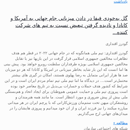
یادداشت
گل به‌خودی فیفا در دادن میزبانی جام جهانی به آمریکا و
کانادا و نادیده گرفتن تبعیض نسبت به تیم های شرکت
کننده…
گودرز اقتداری
گودرز اقتداری: تیم ملی همانگونه که در جام جهانی ۲۰۲۲ در قطر هم هدف
تظاهرات مخالفین جمهوری اسلامی قرار گرفت در این بازیها نیز با تقابل
مخالفین جمهوری اسلامی بویژه طرفداران سلطنت روبرو خواهذ بود. پیش بینی
ها اما انست که این بار شاید بخاطر میزبانی در امریکا و کانادا که هر دو میزبان
صد ها هزار ایرانی متمایل به رضا پهلوی هستند، امکان در گیری های بیشتر
محتمل‌تر است…. در دیدگاه ما اما تیم ملی تیم تمام مردم ایران است و در این
شرایط که کشور هدف حملات و خسارات بی‌بدیل در تاریخ معاصر خود بوده
است پیروزی تیم ملی و حمایت عمومی هم‌وطنان برای ایجاد اتحاد و هم‌بستگی
ملی بیش لز پیش ضروری و مورد انتظار است. ما مانند همه هنرمندان و
روشنفکران میهن تحت ستم‌مان ورزش‌کارانی که با پرچم ایران در هر میدانی
مبارزه میکنند را نیز فرزند ایران و از ان خود میدانیم و پیروزی هایشان را در
میدان‌های جهانی ارج می‌گذاریم.
مطالعه »
شبکه های اجتماعی سازمان