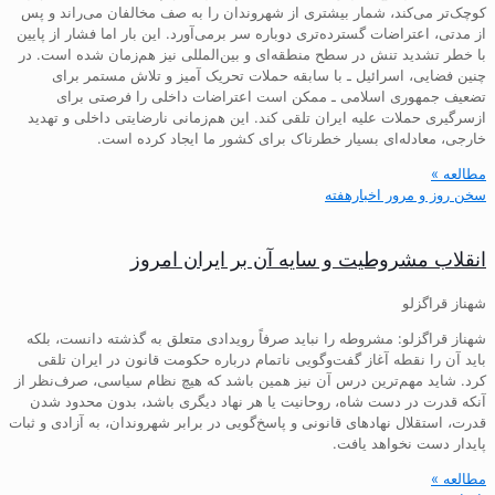
کوچک‌تر می‌کند، شمار بیشتری از شهروندان را به صف مخالفان می‌راند و پس
از مدتی، اعتراضات گسترده‌تری دوباره سر برمی‌آورد. این بار اما فشار از پایین
با خطر تشدید تنش در سطح منطقه‌ای و بین‌المللی نیز هم‌زمان شده است. در
چنین فضایی، اسرائیل ـ با سابقه حملات تحریک آمیز و تلاش مستمر برای
تضعیف جمهوری اسلامی ـ ممکن است اعتراضات داخلی را فرصتی برای
ازسرگیری حملات علیه ایران تلقی کند. این هم‌زمانی نارضایتی داخلی و تهدید
خارجی، معادله‌ای بسیار خطرناک برای کشور ما ایجاد کرده است.
مطالعه »
سخن روز و مرور اخبارهفته
انقلاب مشروطیت و سایه آن بر ایران امروز
شهناز قراگزلو
شهناز قراگزلو: مشروطه را نباید صرفاً رویدادی متعلق به گذشته دانست، بلکه
باید آن را نقطه آغاز گفت‌وگویی ناتمام درباره حکومت قانون در ایران تلقی
کرد. شاید مهم‌ترین درس آن نیز همین باشد که هیچ نظام سیاسی، صرف‌نظر از
آنکه قدرت در دست شاه، روحانیت یا هر نهاد دیگری باشد، بدون محدود شدن
قدرت، استقلال نهادهای قانونی و پاسخ‌گویی در برابر شهروندان، به آزادی و ثبات
پایدار دست نخواهد یافت.
مطالعه »