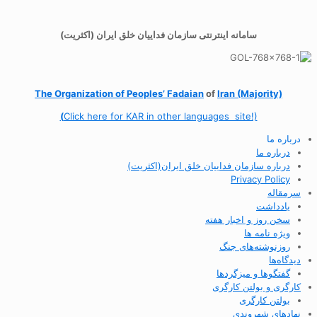
سامانه اینترنتی سازمان فداییان خلق ایران (اکثریت)
The Organization of
Peoples’ Fadaian
of
Iran (Majority)
(
Click here for KAR in other languages site!)
درباره ما
درباره ما
درباره سازمان فداییان خلق ایران(اکثریت)
Privacy Policy
سرمقاله
یادداشت
سخن روز و اخبار هفته
ویژه نامه ها
روزنوشته‌های جنگ
دیدگاه‌ها
گفتگوها و میزگردها
کارگری و بولتن کارگری
بولتن کارگری
نهادهای شهروندی