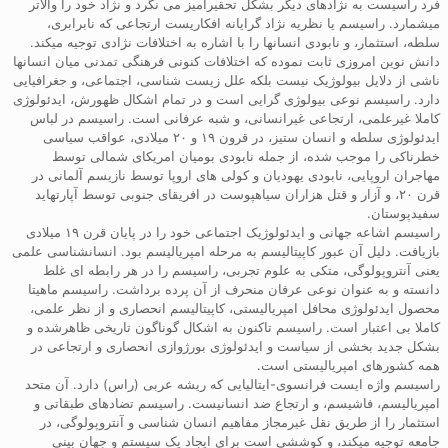
فرد راسیست به نژادهای دیگر بشکل تحقیرآمیز می نگرد و نژاد خود را والاتر
میشمارد. راسیسم یا نظریه نژاد گرایانه افکاریست ارتجاعی که نابرابری،
سلطه، استثمار، و نابودی انسانها را با اشاره به اختلافات نژادی توجیه میکند.
دانش نوین امروزی ثابت نموده که اختلافات کنونی فرهنگی تمدنی میان انسانها
ناشی از دلایل بیولوژیک نیست بلکه علل زیست شناسی، اجتماعی، و جغرافیایی
دارد. راسیسم نوعی بیولوژی گرایی است و در تمام اشکال ظهورش، ایدئولوژی
کاملا غیرعلمی، ارتجاعی غیرانسانی، و شبه عرفانی است. راسیسم در لباس
ایدئولوژی سلطه و انسان ستیز، در قرون ۱۹ و ۲۰ میلادی، عواقب سیاسی
خطرناکی را موجب شده، از جمله نابودی بومیان امریکای شمالی توسط
مهاجران اروپایی، نابودی یهودیان و کولی های اروپا توسط نازیسم آلمانی در
قرن ۲۰، و آزار و قتل هزاران سیاهپوست در افریقای جنوبی توسط آپارتهاید
سفیدپوستان.
راسیسم اشاعه جهانی و ایدئولوژیک اجتماعی خود را در پایان قرن ۱۹ میلادی
بازیافت. دلیل آن عبور کاپیتالیسم به مرحله امپریالیسم بود. انسانشناسی علمی
یعنی آنتروپولوگی، متکی به علوم تجربی، راسیسم را در هر رابطه ای غلط
دانسته و به عنوان نوعی عرفان منحرف از آن پرده برداشت. راسیسم ماهیتا
محصول ایدئولوژی محافل امپریالیستی، کاپیتالیسم انحصاری و از نظر علمی،
کاملا بی اعتبار است. راسیسم تاکنون به اشکال گوناگون تاریخی ظاهرشده و
بشکل جدید بخشی از سیاست و ایدئولوژی بورژوازی انحصاری و ارتجاعی در
همه کشورهای امپریالیستی است.
راسیسم واژه ایست فرانسوی-ایتالیایی که ریشه عربی (راس) دارد. آن متحد
امپریالیسم، فاشیسم، و ارتجاع ضد انسانیست. راسیسم تضادهای طبقاتی و
استثمار را از طریق نقل غیرمجاز مفاهیم انسان شناسی و آنتروپولوگی، در
جامعه توجیه میکند، و کوششی است برای ایجاد یک سیستم و جهان بینی