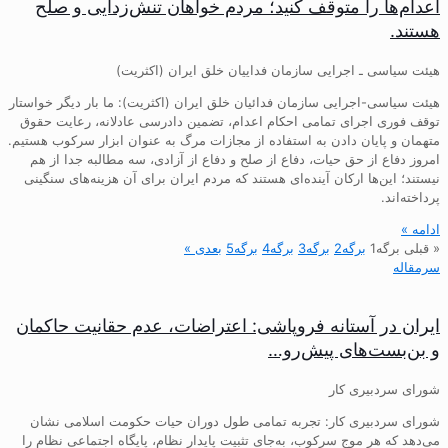
اعدام‌ها را متوقف کنید؛ مردم خواهان تنش‌زدایی و صلح
هستند.
هیئت سیاسی ـ اجرایی سازمان فداییان خلق ایران (اکثریت)
هیئت سیاسی-اجرایی سازمان فدائیان خلق ایران (اکثریت): ما بار دیگر خواستار
توقف فوری اجرای تمامی احکام اعدام، تضمین دادرسی عادلانه، رعایت حقوق
متهمان و پایان دادن به استفاده از مجازات مرگ به عنوان ابزار سرکوب هستیم.
امروز دفاع از حق حیات، دفاع از صلح و دفاع از آزادی، سه مطالبه جدا از هم
نیستند؛ این‌ها ارکان آینده‌ای هستند که مردم ایران برای آن هزینه‌های سنگینی
پرداخته‌اند.
ادامه »
« قبلی
برگه
1
برگه
2
برگه
3
برگه
4
برگه
5
بعدی »
سرمقاله
ایران در آستانه فروپاشی: اعتراضات، عدم حقانیت حاکمان
و بن‌بست‌های پیش‌رو…
شورای سردبیری کار
شورای سردبیری کار: تجربه تمامی طول دوران حیات حکومت اسلامی نشان
می‌دهد که هر موج سرکوب، به‌جای تثبیت پایدار نظام، پایگاه اجتماعی نظام را