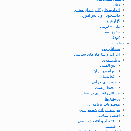
زنان
اتحادیه ها و کانون های صنفی
دانشجویی و دانش‌آموزی
گزارش‌ها
ملی – قومی
حقوق بشر
کودکان
سیاست
مسائل چپ
احزاب و سازمان‌های سیاسی
جهان امروز
بین‌المللی
پیرامون ایران
افغانستان
روندهای جهانی
محیط زیست
مسائل راهبردی در سیاست
پژوهش‌ها
موضوعات برنامه ای
سیاست و اندیشه سیاسی
اقتصاد سیاسی
اقتصـاد و اقتصاد‌سیاسی
فلسفه