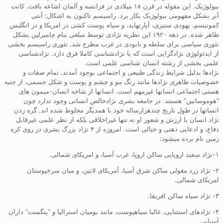
بیولوژیک. این مقوله در قرن ۱۸ میلادی در فرانسه و آلمان اشاعه یافت. کانت
آنر بشکل مفهومی بیولوژیک بکار برد. راسیسم تاکنون به اشکال: آنتی
کمونیسم، یهودی ستیزی، آپارتهاید، و سیاه پوست کشی در امریکا و در انگلیس
ظاهر شده. در دهه ۱۹۲۰ این نظریه نژادی توسط مبلغی بنام چامبرلین بشکل
تئوری سیاسی برای سلطه و نابودی در غرب مطرح شد. تئوری راسیسم بخشی
از ایدئولوژی نژادگرایی است که با نژادشناسی کاملا فرق دارد. نژادشناسی
علمی بخشی از رشته انسان شناسی علمی است.
نژادها بدلیل شرایط زندگی طبیعی و اجتماعی بوجود آمدند. تمام صفات و
خصوصیات ظاهری نژادها مانند رنگ مو و چشم و پوست و شکل جسمی، از جنبه
هستی اجتماعی انسانها غیرمهم است. انسانها از شاخه انسان-میمون های
“هوموسابین” هستند. در جامعه بشری نژادخالص انسانی وجود ندارد چون
انسانها در طول تاریخ چندهزارساله خود با همدیگر مخلوط شده اند. گره زدن
نژاد انسان با ارزش و شعور او نه تنها غیراخلاقی بلکه از نظر علمی غیرقابل
دفاع، و ادعایی ذهنی و خیالی است. امروزه از ۴ نژاد بزرگ بشری در روی کره
زمین نام برده میشود:
۱-نژاد سفید اروپایی ساکن اروپا، غرب آسیا، و امریکای شمالی.
۲- نژاد زرد مغولی ساکن شرق آسیا، آمریکای لاتین، و میان سرخپوستان
امریکای شمالی.
۳- نژاد سیاه ساکن افریقا.
۴- نژادهای استثنایی، غالبا سیاهپوست، مانند بومیان استرالیا و “پنگمنت” داران
آسیایی.