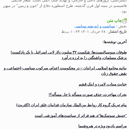
فاشیسم در نیمه اول قرن گذشته، طرح اسطوره دفاع از “خون و زمین” در میهن
بود.
چاپ متن
بخش :
سیاست و انديشه سياسی
تاریخ انتشار
: ۲۸ خرداد, ۱۴۰۱ ۱۰:۲۴ ب٫ظ
آخرین نوشته‌ها:
طوفان سوسیالیست‌ها: شکست ۳۲ میلیون دلار لابی اسرائیل با یک پادکست!
پزشک مسلمان، واشنگتن را به لرزه درآورد
بیانیه مجامع اسلامی ایرانیان – در محکومیت اعدام، سرکوب سیاسی–اجتماعی، و
نقض حقوق زنان
جنایت میناب، لامرد و اینک قشم
بحران مهاجرت‌، حذف صورت مسأله یا حل مسأله؟!
پیام تبریک گروه کار روابط بین‌الملل سازمان فداییان خلق ایران (اکثریت)
“جنبش سوسک‌ها”ی هند فراتر از سیاست‌های آموزشی است
مراسم یادبود ویژه در هیروشیما