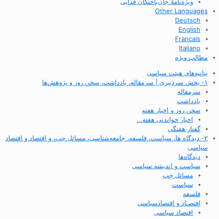
ویژه‌نامهٔ جان‌باختگان فدایی
Other Languages
Deutsch
English
Francais
Italiano
مطالب ویژه
بیانیه‌های هیئت سیاسی
۱- بخش سردبیری | سرمقاله، یادداشت، سخن روز و پژوهش‌ها
سرمقاله
یادداشت
سخن روز و اخبار هفته
اخبار خواندنی هفته…
گفتار هفتگی
۲- دیدگاه ها، سیاست، فلسفه، جامعه‌شناسی، مسائل چپ، و اقتصاد و اقتصاد
سیاسی
دیدگاه‌ها
سیاست و اندیشه سیاسی
مسائل چپ
سیاست
فلسفه
اقتصـاد و اقتصاد‌سیاسی
اقتصاد سیاسی