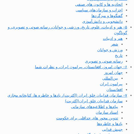
اتحادیه ها و کانون های صنفی
احزاب و سازمان‌های سیاسی
گفتگوها و میزگردها
دانشجویی و دانش‌آموزی
۵- هنر و ادبیات، علوم، تاریخ، ورزشی و جوانان، رسانه صوتی و تصویری، و
گوناگون
هنر و ادبیات
شعر
ورزش و جوانان
تاریخ
رسانه صوتی و تصویری
۶- جهان امروز، افغانستان، پیرامون ایران، و نظرات شما
جهان امروز
بین‌المللی
پیرامون ایران
افغانستان
۷- سازمان فداییان خلق ایران (اکثریت)، یادها و خاطره ها، کتابخانه مجازی
سازمان فداییان خلق ایران(اکثریت)
پیام‌ها و اطلاعیه‌های سازمانی
اسناد سازمان
تدوین محور های حداقلی برای حکومت
یادها و خاطره‌ها
جنبش فدایی