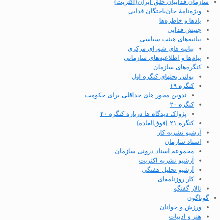
سازمان فداییان خلق ایران(اکثریت)
ویژه‌نامهٔ جان‌باختگان فدایی
یادها و خاطره‌ها
جنبش فدایی
بیانیه‌های هیئت سیاسی
بیانیه های شورای مرکزی
پیام‌ها و اطلاعیه‌های سازمانی
کنگره‌های سازمان
بولتن بحثهای کنگره اول
کنگره ۱۹
تدوین محور های حداقلی برای حکومت
کنگره ۲۰
پژواک دیدگاه ها درباره کنگره ۲۰
کنگره ۲۱ (فوق‌العاده)
آرشیو نشریه کار
اسناد سازمان
مجموعه اسناد درونی سازمان
آرشیو نشریه اکثریت
آرشیو تحلیل هفتگی
کار روزنامه‌ای
تالار گفتگو
گوناگون
ورزش و جوانان
هنر و ادبیات