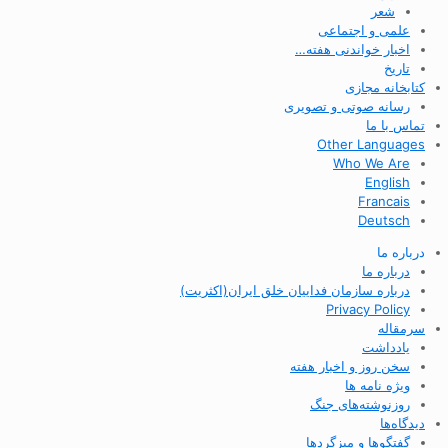
شعر
علمی و اجتماعی
اخبار خواندنی هفته…
تاریخ
کتابخانه مجازی
رسانه صوتی و تصویری
تماس با ما
Other Languages
Who We Are
English
Francais
Deutsch
درباره ما
درباره ما
درباره سازمان فداییان خلق ایران(اکثریت)
Privacy Policy
سرمقاله
یادداشت
سخن روز و اخبار هفته
ویژه نامه ها
روزنوشته‌های جنگ
دیدگاه‌ها
گفتگوها و میزگردها