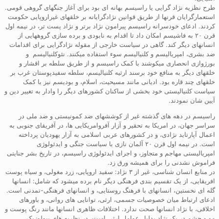
طرح نظزیه نژاد گرایی یا راسیسم بهانه ای بود برای آغاز جنگهای گروهی قومی.
استعمارگرایان قرنها از طریق قوانین نژادگرایانه بر خلقهای غیراروپایی حکومت
کردند. ادعای خودسرانه راسیسم پیرامون نژاد برتر و نژاد پست تر، در نیمه اول
قرن ۲۰ به فاشیسم امکان داد تا اقدام به نابودی و برده سازی گروههایی از
انسانهای دیگر کند. گاهی در سیاست خارجی از مقوله نژادگرایی برای اقدامات
ضد بشری، امپریالیسم و کلنیالیسم سوء استفاده میکنند. نئوکلنیالیسم و
بورژوازی انحصاری میکوشند با کمک راسیسم و از طریق سلطه بر اقشار و
خلقهای دیگر به منافع خود برسند ارثیه کلنیالیسم، سلطه سفیدپوستان غرب بر
خلقهای چند قاره بود. ادیانی مانند مسیحیت، اسلام، و بودیسم نیز با کمک
سیاست کلنیالیستی خود بخشی از ساکنان کشورهای دیگر را وادار به تغییر دین و
آیین شان نمودند.
راسیسم در دهه های گذشته غیر از کوششهای ضد کمونیستی و ضد ملی در
سراسر جهان، در امریکا به تحقیر و آزار آفروامریکایی ها، در آفریقای جنوبی به
اعمال آپارتاید نژادی، و در کشورهای عربی اسلامی به آزار یهودیان پرداخته
است. در نیمه اول قرن ۲۰ آلمان نازی با سیاست جنگی و ایدئولوژی
امپریالیستی مهاجم و متجاوز، و اجرای ایدئولوژی راسیسم، در تاریخ بشر جنایتی
فراموش نشدنی را برای همیشه ورق زد.
در منابع انسان شناسی، غیر از ۳ نژاد: سفید اروپایی، زرد مغولی، و سیاه پوست
افریقایی، از یک تقسیم بندی فرهنگی دیگر نام برده میشود که شامل: انسانها
گله ای نخستین، انسانهای با فرهنگ روستایی، و انسانهای فرهنگی-تمدنی است.
ادعای ارتباط میان خصوصیات جسمی، ارثی، توانایی های روانی، و باورهای
اخلاقی، با نژاد انسانها صحت ندارد. اختلافات ظاهری انسانها مانند رنگ پوست و
مو و چشم در یک نژاد بدلیل عوامل ارثی است. در نظریه های بیولوزیک،