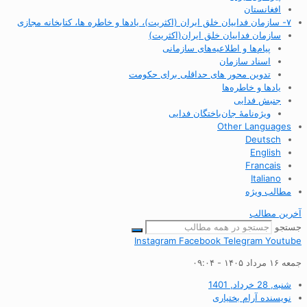
افغانستان
۷- سازمان فداییان خلق ایران (اکثریت)، یادها و خاطره ها، کتابخانه مجازی
سازمان فداییان خلق ایران(اکثریت)
پیام‌ها و اطلاعیه‌های سازمانی
اسناد سازمان
تدوین محور های حداقلی برای حکومت
یادها و خاطره‌ها
جنبش فدایی
ویژه‌نامهٔ جان‌باختگان فدایی
Other Languages
Deutsch
English
Francais
Italiano
مطالب ویژه
آخرین مطالب
جستجو
Instagram
Facebook
Telegram
Youtube
جمعه ۱۶ مرداد ۱۴۰۵ - ۰۹:۰۴
شنبه, 28 خرداد, 1401
نویسنده
آرام بختیاری