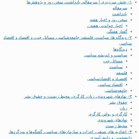
۱- بخش سردبیری | سرمقاله، یادداشت، سخن روز و پژوهش‌ها
سرمقاله
یادداشت
سخن روز و اخبار هفته
اخبار خواندنی هفته…
گفتار هفتگی
۲- دیدگاه ها، سیاست، فلسفه، جامعه‌شناسی، مسائل چپ، و اقتصاد و اقتصاد
سیاسی
دیدگاه‌ها
سیاست و اندیشه سیاسی
مسائل چپ
سیاست
فلسفه
اقتصـاد و اقتصاد‌سیاسی
اقتصاد سیاسی
جامعه‌شناسی
۳- نهادهای شهروندی، زنان، کارگری، محیط زیست، و حقوق بشر
حقوق بشر
زنان
کارگری و بولتن کارگری
نهادهای شهروندی
محیط زیست
۴- اتحادیه های صنفی، احزاب و سازمان‌های سیاسی، گفتگوها و میزگردها،
دانشجویی و دانش‌آموزی