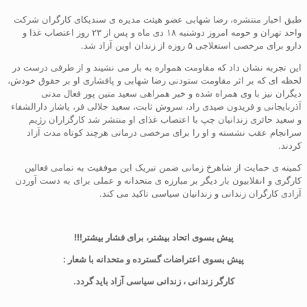
طبق اخبار منتشره، رضا شهابی عضو هیئت مدیره ی سندیکای کارگران شرکت
واحد تهران و حومه امروز دوشنبه ۱۸ دی ماه و پس از ۲۳ روز اعتصاب غذا و
دارو برای مرخصی استعلاجی ۵ روزه از زندان اوین آزاد شد.
این تجربه نشان داد که مقاومت همواره به بار می نشیند و از طرفی درست در
لحظه ای که بر اثر مقاومت ستودنی رضا شهابی و پافشاری او بر حقوق خودش،
دیگران نیز با وی همراه شده و خبر همراهی سعید متین پور فعال مدنی
آذربایجانی و فریدون صیدی راد، سروش ثابت، سعید جلالی فر، یاشار دارالشفاء
و سعید حائری زندانیان چپ با اعتصاب غذای او منتشر شد کارگزاران رژیم
سرانجام عقب نشسته و او را برای مرخصی درمانی هرچند کوتاه مدت آزاد
کردند.
کمیته ی حمایت از شاهرخ زمانی ضمن تبریک این موفقیت به تمامی فعالین
کارگری و انقلابیون بار دیگر بر مبارزه ی متحدانه و عملی برای به دست آوردن
آزادی کارگران زندانی و زندانیان سیاسی تاکید می کند.
پیش بسوی اتحاد بیشتر، برای فشار بیشتر!!!
پیش بسوی اعتراضات گسترده و متحدانه با شعار :
کارگر زندانی ، زندانی سیاسی آزاد باید گردد.