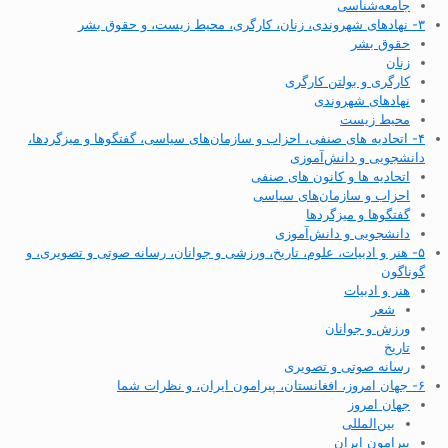
جامعه‌شناسی
۳- نهادهای شهروندی، زنان، کارگری، محیط زیست، و حقوق بشر
حقوق بشر
زنان
کارگری و بولتن کارگری
نهادهای شهروندی
محیط زیست
۴- اتحادیه های صنفی، احزاب و سازمان‌های سیاسی، گفتگوها و میزگردها،
دانشجویی و دانش‌آموزی
اتحادیه ها و کانون های صنفی
احزاب و سازمان‌های سیاسی
گفتگوها و میزگردها
دانشجویی و دانش‌آموزی
۵- هنر و ادبیات، علوم، تاریخ، ورزشی و جوانان، رسانه صوتی و تصویری، و
گوناگون
هنر و ادبیات
شعر
ورزش و جوانان
تاریخ
رسانه صوتی و تصویری
۶- جهان امروز، افغانستان، پیرامون ایران، و نظرات شما
جهان امروز
بین‌المللی
پیرامون ایران