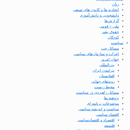
زنان
اتحادیه ها و کانون های صنفی
دانشجویی و دانش‌آموزی
گزارش‌ها
ملی – قومی
حقوق بشر
کودکان
سیاست
مسائل چپ
احزاب و سازمان‌های سیاسی
جهان امروز
بین‌المللی
پیرامون ایران
افغانستان
روندهای جهانی
محیط زیست
مسائل راهبردی در سیاست
پژوهش‌ها
موضوعات برنامه ای
سیاست و اندیشه سیاسی
اقتصاد سیاسی
اقتصـاد و اقتصاد‌سیاسی
فلسفه