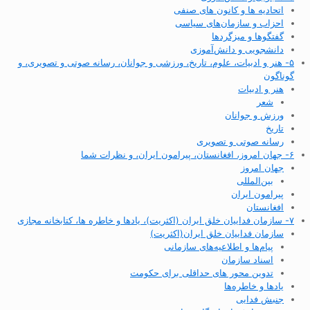
اتحادیه ها و کانون های صنفی
احزاب و سازمان‌های سیاسی
گفتگوها و میزگردها
دانشجویی و دانش‌آموزی
۵- هنر و ادبیات، علوم، تاریخ، ورزشی و جوانان، رسانه صوتی و تصویری، و
گوناگون
هنر و ادبیات
شعر
ورزش و جوانان
تاریخ
رسانه صوتی و تصویری
۶- جهان امروز، افغانستان، پیرامون ایران، و نظرات شما
جهان امروز
بین‌المللی
پیرامون ایران
افغانستان
۷- سازمان فداییان خلق ایران (اکثریت)، یادها و خاطره ها، کتابخانه مجازی
سازمان فداییان خلق ایران(اکثریت)
پیام‌ها و اطلاعیه‌های سازمانی
اسناد سازمان
تدوین محور های حداقلی برای حکومت
یادها و خاطره‌ها
جنبش فدایی