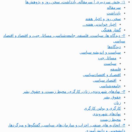
۱- بخش سردبیری | سرمقاله، یادداشت، سخن روز و پژوهش‌ها
سرمقاله
یادداشت
سخن روز و اخبار هفته
اخبار خواندنی هفته…
گفتار هفتگی
۲- دیدگاه ها، سیاست، فلسفه، جامعه‌شناسی، مسائل چپ، و اقتصاد و اقتصاد
سیاسی
دیدگاه‌ها
سیاست و اندیشه سیاسی
مسائل چپ
سیاست
فلسفه
اقتصـاد و اقتصاد‌سیاسی
اقتصاد سیاسی
جامعه‌شناسی
۳- نهادهای شهروندی، زنان، کارگری، محیط زیست، و حقوق بشر
حقوق بشر
زنان
کارگری و بولتن کارگری
نهادهای شهروندی
محیط زیست
۴- اتحادیه های صنفی، احزاب و سازمان‌های سیاسی، گفتگوها و میزگردها،
دانشجویی و دانش‌آموزی