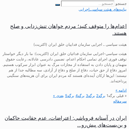
جستجو
بیانیه‌های هیئت‌ سیاسی‌ـ‌اجرایی
اعدام‌ها را متوقف کنید؛ مردم خواهان تنش‌زدایی و صلح
هستند.
هیئت سیاسی ـ اجرایی سازمان فداییان خلق ایران (اکثریت)
هیئت سیاسی-اجرایی سازمان فدائیان خلق ایران (اکثریت): ما بار دیگر خواستار
توقف فوری اجرای تمامی احکام اعدام، تضمین دادرسی عادلانه، رعایت حقوق
متهمان و پایان دادن به استفاده از مجازات مرگ به عنوان ابزار سرکوب هستیم.
امروز دفاع از حق حیات، دفاع از صلح و دفاع از آزادی، سه مطالبه جدا از هم
نیستند؛ این‌ها ارکان آینده‌ای هستند که مردم ایران برای آن هزینه‌های سنگینی
پرداخته‌اند.
ادامه »
« قبلی
برگه
1
برگه
2
برگه
3
برگه
4
برگه
5
بعدی »
سرمقاله
ایران در آستانه فروپاشی: اعتراضات، عدم حقانیت حاکمان
و بن‌بست‌های پیش‌رو…