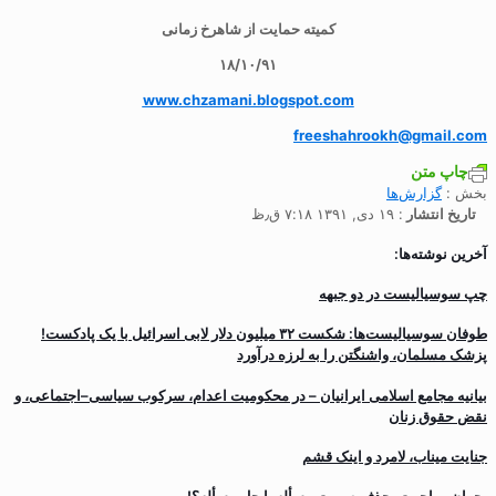
کمیته حمایت از شاهرخ زمانی
۱۸/۱۰/۹۱
www.chzamani.blogspot.com
freeshahrookh@gmail.com
چاپ متن
بخش :
گزارش‌ها
تاریخ انتشار
: ۱۹ دی, ۱۳۹۱ ۷:۱۸ ق٫ظ
آخرین نوشته‌ها:
چپ سوسیالیست در دو جبهه
طوفان سوسیالیست‌ها: شکست ۳۲ میلیون دلار لابی اسرائیل با یک پادکست!
پزشک مسلمان، واشنگتن را به لرزه درآورد
بیانیه مجامع اسلامی ایرانیان – در محکومیت اعدام، سرکوب سیاسی–اجتماعی، و
نقض حقوق زنان
جنایت میناب، لامرد و اینک قشم