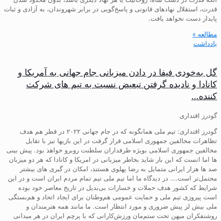
قدرت، استقلال نهادهای قانونی و پاسخ‌گویی در برابر شهروندان، به آزادی و ثبات
پایدار دست نخواهد یافت.
مطالعه »
یادداشت
گل به‌خودی فیفا در دادن میزبانی جام جهانی به آمریکا و
کانادا و نادیده گرفتن تبعیض نسبت به تیم های شرکت
کننده…
گودرز اقتداری
گودرز اقتداری: تیم ملی همانگونه که در جام جهانی ۲۰۲۲ در قطر هم هدف
تظاهرات مخالفین جمهوری اسلامی قرار گرفت در این بازیها نیز با تقابل
مخالفین جمهوری اسلامی بویژه طرفداران سلطنت روبرو خواهذ بود. پیش بینی
ها اما انست که این بار شاید بخاطر میزبانی در امریکا و کانادا که هر دو میزبان
صد ها هزار ایرانی متمایل به رضا پهلوی هستند، امکان در گیری های بیشتر
محتمل‌تر است…. در دیدگاه ما اما تیم ملی تیم تمام مردم ایران است و در این
شرایط که کشور هدف حملات و خسارات بی‌بدیل در تاریخ معاصر خود بوده
است پیروزی تیم ملی و حمایت عمومی هم‌وطنان برای ایجاد اتحاد و هم‌بستگی
ملی بیش لز پیش ضروری و مورد انتظار است. ما مانند همه هنرمندان و
روشنفکران میهن تحت ستم‌مان ورزش‌کارانی که با پرچم ایران در هر میدانی