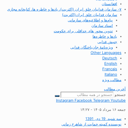
افغانستان
۷- سازمان فداییان خلق ایران (اکثریت)، یادها و خاطره ها، کتابخانه مجازی
سازمان فداییان خلق ایران(اکثریت)
پیام‌ها و اطلاعیه‌های سازمانی
اسناد سازمان
تدوین محور های حداقلی برای حکومت
یادها و خاطره‌ها
جنبش فدایی
ویژه‌نامهٔ جان‌باختگان فدایی
Other Languages
Deutsch
English
Francais
Italiano
مطالب ویژه
آخرین مطالب
جستجو
Instagram
Facebook
Telegram
Youtube
جمعه ۱۶ مرداد ۱۴۰۵ - ۱۴:۲۷
سه شنبه, 19 دی, 1391
نویسنده
کمیته حمایت از شاهرخ زمانی