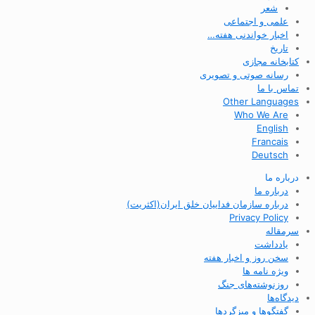
شعر
علمی و اجتماعی
اخبار خواندنی هفته…
تاریخ
کتابخانه مجازی
رسانه صوتی و تصویری
تماس با ما
Other Languages
Who We Are
English
Francais
Deutsch
درباره ما
درباره ما
درباره سازمان فداییان خلق ایران(اکثریت)
Privacy Policy
سرمقاله
یادداشت
سخن روز و اخبار هفته
ویژه نامه ها
روزنوشته‌های جنگ
دیدگاه‌ها
گفتگوها و میزگردها