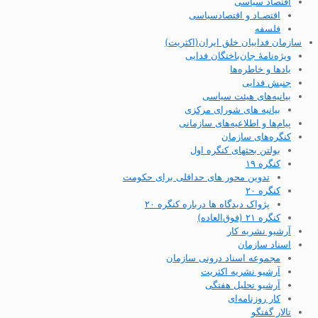
اقتصاد سیاسی
اقتصـاد و اقتصاد‌سیاسی
فلسفه
سازمان فداییان خلق ایران(اکثریت)
ویژه‌نامهٔ جان‌باختگان فدایی
یادها و خاطره‌ها
جنبش فدایی
بیانیه‌های هیئت سیاسی
بیانیه های شورای مرکزی
پیام‌ها و اطلاعیه‌های سازمانی
کنگره‌های سازمان
بولتن بحثهای کنگره اول
کنگره ۱۹
تدوین محور های حداقلی برای حکومت
کنگره ۲۰
پژواک دیدگاه ها درباره کنگره ۲۰
کنگره ۲۱ (فوق‌العاده)
آرشیو نشریه کار
اسناد سازمان
مجموعه اسناد درونی سازمان
آرشیو نشریه اکثریت
آرشیو تحلیل هفتگی
کار روزنامه‌ای
تالار گفتگو