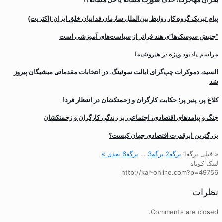
بحران مهاجرت‌، حذف صورت مسأله یا حل مسأله؟!
پیام تبریک گروه کار روابط بین‌الملل سازمان فداییان خلق ایران (اکثریت)
“جنبش سوسک‌ها”ی هند فراتر از سیاست‌های آموزشی است
مراسم یادبود ویژه در هیروشیما
السید، دموکرات چپ‌گرای ایالت سوئینگ، در انتخابات مقدماتی میشیگان پیروز
شد
کلاغ پر، پنیر پر؛ حکایت کارگران و زحمتکشان در انتظار فردا
جنگ و پیامدهای اقتصادی، اجتماعی بر زندگی کارگران و زحمتکشان
بزرگترین ابرقدرت اقتصادی جهان کیست؟
« قبلی
برگه
1
برگه
2
برگه
3
…
برگه
6
بعدی »
لینک کوتاه
http://kar-online.com?p=49756
نظرات
Comments are closed.