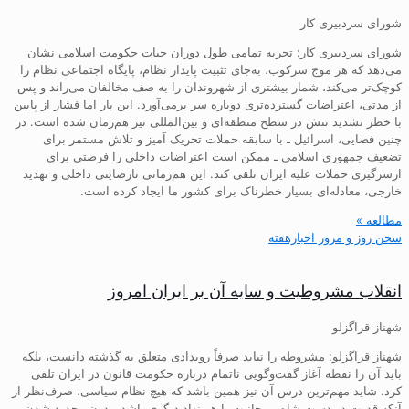
شورای سردبیری کار
شورای سردبیری کار: تجربه تمامی طول دوران حیات حکومت اسلامی نشان
می‌دهد که هر موج سرکوب، به‌جای تثبیت پایدار نظام، پایگاه اجتماعی نظام را
کوچک‌تر می‌کند، شمار بیشتری از شهروندان را به صف مخالفان می‌راند و پس
از مدتی، اعتراضات گسترده‌تری دوباره سر برمی‌آورد. این بار اما فشار از پایین
با خطر تشدید تنش در سطح منطقه‌ای و بین‌المللی نیز هم‌زمان شده است. در
چنین فضایی، اسرائیل ـ با سابقه حملات تحریک آمیز و تلاش مستمر برای
تضعیف جمهوری اسلامی ـ ممکن است اعتراضات داخلی را فرصتی برای
ازسرگیری حملات علیه ایران تلقی کند. این هم‌زمانی نارضایتی داخلی و تهدید
خارجی، معادله‌ای بسیار خطرناک برای کشور ما ایجاد کرده است.
مطالعه »
سخن روز و مرور اخبارهفته
انقلاب مشروطیت و سایه آن بر ایران امروز
شهناز قراگزلو
شهناز قراگزلو: مشروطه را نباید صرفاً رویدادی متعلق به گذشته دانست، بلکه
باید آن را نقطه آغاز گفت‌وگویی ناتمام درباره حکومت قانون در ایران تلقی
کرد. شاید مهم‌ترین درس آن نیز همین باشد که هیچ نظام سیاسی، صرف‌نظر از
آنکه قدرت در دست شاه، روحانیت یا هر نهاد دیگری باشد، بدون محدود شدن