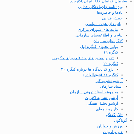
سازمان فداییان خلق ایران(اکثریت)
ویژه‌نامهٔ جان‌باختگان فدایی
یادها و خاطره‌ها
جنبش فدایی
بیانیه‌های هیئت سیاسی
بیانیه های شورای مرکزی
پیام‌ها و اطلاعیه‌های سازمانی
کنگره‌های سازمان
بولتن بحثهای کنگره اول
کنگره ۱۹
تدوین محور های حداقلی برای حکومت
کنگره ۲۰
پژواک دیدگاه ها درباره کنگره ۲۰
کنگره ۲۱ (فوق‌العاده)
آرشیو نشریه کار
اسناد سازمان
مجموعه اسناد درونی سازمان
آرشیو نشریه اکثریت
آرشیو تحلیل هفتگی
کار روزنامه‌ای
تالار گفتگو
گوناگون
ورزش و جوانان
هنر و ادبیات