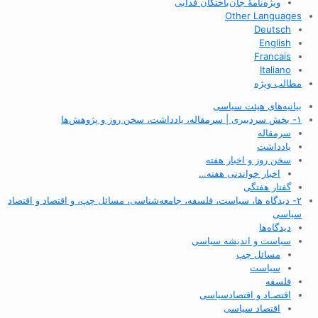
ویژه‌نامهٔ جان‌باختگان فدایی
Other Languages
Deutsch
English
Francais
Italiano
مطالب ویژه
بیانیه‌های هیئت سیاسی
۱- بخش سردبیری | سرمقاله، یادداشت، سخن روز و پژوهش‌ها
سرمقاله
یادداشت
سخن روز و اخبار هفته
اخبار خواندنی هفته…
گفتار هفتگی
۲- دیدگاه ها، سیاست، فلسفه، جامعه‌شناسی، مسائل چپ، و اقتصاد و اقتصاد
سیاسی
دیدگاه‌ها
سیاست و اندیشه سیاسی
مسائل چپ
سیاست
فلسفه
اقتصـاد و اقتصاد‌سیاسی
اقتصاد سیاسی