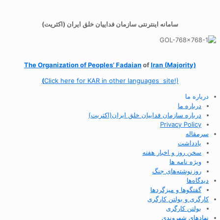
سامانه اینترنتی سازمان فداییان خلق ایران (اکثریت)
The Organization of
Peoples’ Fadaian
of
Iran (Majority)
(
Click here for KAR in other languages site!)
درباره ما
درباره ما
درباره سازمان فداییان خلق ایران(اکثریت)
Privacy Policy
سرمقاله
یادداشت
سخن روز و اخبار هفته
ویژه نامه ها
روزنوشته‌های جنگ
دیدگاه‌ها
گفتگوها و میزگردها
کارگری و بولتن کارگری
بولتن کارگری
نهادهای شهروندی