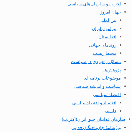
احزاب و سازمان‌های سیاسی
جهان امروز
بین‌المللی
پیرامون ایران
افغانستان
روندهای جهانی
محیط زیست
مسائل راهبردی در سیاست
پژوهش‌ها
موضوعات برنامه ای
سیاست و اندیشه سیاسی
اقتصاد سیاسی
اقتصـاد و اقتصاد‌سیاسی
فلسفه
سازمان فداییان خلق ایران(اکثریت)
ویژه‌نامهٔ جان‌باختگان فدایی