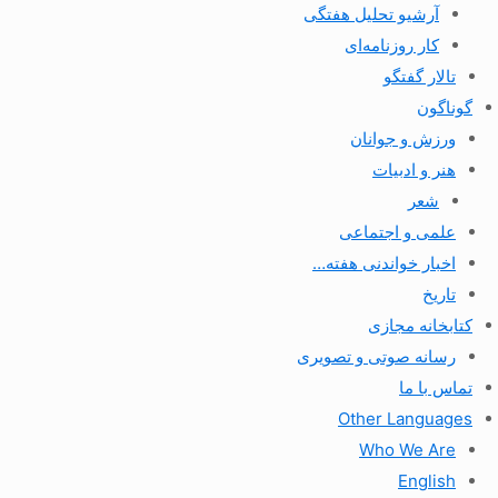
آرشیو تحلیل هفتگی
کار روزنامه‌ای
تالار گفتگو
گوناگون
ورزش و جوانان
هنر و ادبیات
شعر
علمی و اجتماعی
اخبار خواندنی هفته…
تاریخ
کتابخانه مجازی
رسانه صوتی و تصویری
تماس با ما
Other Languages
Who We Are
English