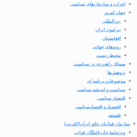
احزاب و سازمان‌های سیاسی
جهان امروز
بین‌المللی
پیرامون ایران
افغانستان
روندهای جهانی
محیط زیست
مسائل راهبردی در سیاست
پژوهش‌ها
موضوعات برنامه ای
سیاست و اندیشه سیاسی
اقتصاد سیاسی
اقتصـاد و اقتصاد‌سیاسی
فلسفه
سازمان فداییان خلق ایران(اکثریت)
ویژه‌نامهٔ جان‌باختگان فدایی