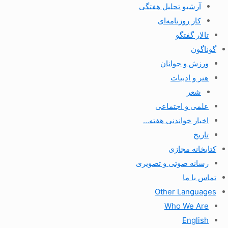
آرشیو تحلیل هفتگی
کار روزنامه‌ای
تالار گفتگو
گوناگون
ورزش و جوانان
هنر و ادبیات
شعر
علمی و اجتماعی
اخبار خواندنی هفته…
تاریخ
کتابخانه مجازی
رسانه صوتی و تصویری
تماس با ما
Other Languages
Who We Are
English