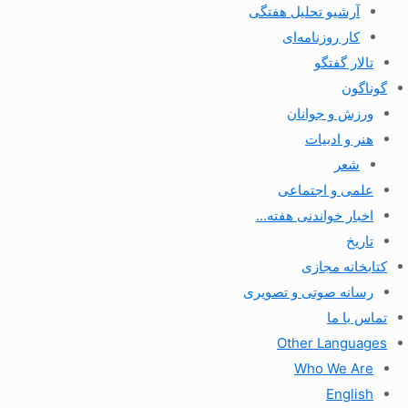
آرشیو تحلیل هفتگی
کار روزنامه‌ای
تالار گفتگو
گوناگون
ورزش و جوانان
هنر و ادبیات
شعر
علمی و اجتماعی
اخبار خواندنی هفته…
تاریخ
کتابخانه مجازی
رسانه صوتی و تصویری
تماس با ما
Other Languages
Who We Are
English