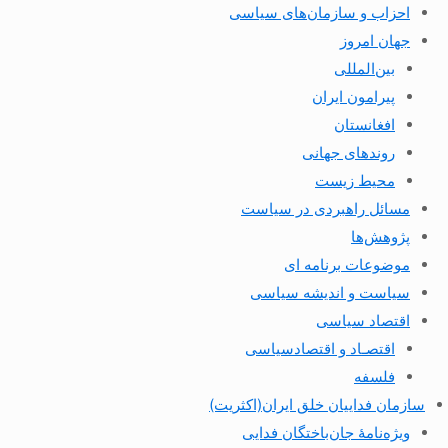
احزاب و سازمان‌های سیاسی
جهان امروز
بین‌المللی
پیرامون ایران
افغانستان
روندهای جهانی
محیط زیست
مسائل راهبردی در سیاست
پژوهش‌ها
موضوعات برنامه ای
سیاست و اندیشه سیاسی
اقتصاد سیاسی
اقتصـاد و اقتصاد‌سیاسی
فلسفه
سازمان فداییان خلق ایران(اکثریت)
ویژه‌نامهٔ جان‌باختگان فدایی