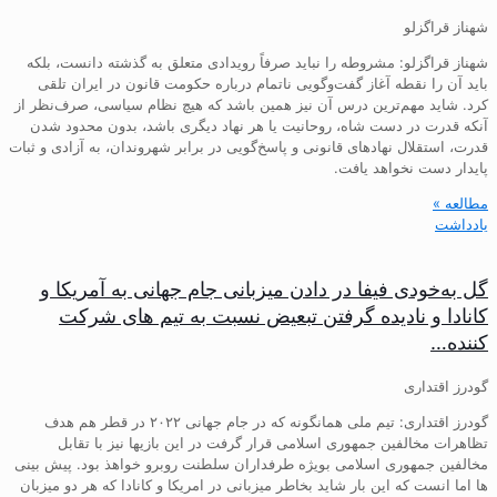
شهناز قراگزلو
شهناز قراگزلو: مشروطه را نباید صرفاً رویدادی متعلق به گذشته دانست، بلکه
باید آن را نقطه آغاز گفت‌وگویی ناتمام درباره حکومت قانون در ایران تلقی
کرد. شاید مهم‌ترین درس آن نیز همین باشد که هیچ نظام سیاسی، صرف‌نظر از
آنکه قدرت در دست شاه، روحانیت یا هر نهاد دیگری باشد، بدون محدود شدن
قدرت، استقلال نهادهای قانونی و پاسخ‌گویی در برابر شهروندان، به آزادی و ثبات
پایدار دست نخواهد یافت.
مطالعه »
یادداشت
گل به‌خودی فیفا در دادن میزبانی جام جهانی به آمریکا و
کانادا و نادیده گرفتن تبعیض نسبت به تیم های شرکت
کننده…
گودرز اقتداری
گودرز اقتداری: تیم ملی همانگونه که در جام جهانی ۲۰۲۲ در قطر هم هدف
تظاهرات مخالفین جمهوری اسلامی قرار گرفت در این بازیها نیز با تقابل
مخالفین جمهوری اسلامی بویژه طرفداران سلطنت روبرو خواهذ بود. پیش بینی
ها اما انست که این بار شاید بخاطر میزبانی در امریکا و کانادا که هر دو میزبان