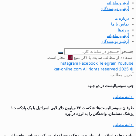
آرشیو ماهیانه
آرشیو نویسندگان
درباره ما
تماس با ما
پیوندها
آرشیو ماهیانه
آرشیو نویسندگان
جستجو
استفاده از مطالب سایت با ذکر منبع
کار
مجاز است.
Instagram
Facebook
Telegram
Youtube
© 2025 kar-online.com All rights reserved
آخرین مطالب
چپ سوسیالیست در دو جبهه
ادامه مطلب
طوفان سوسیالیست‌ها: شکست ۳۲ میلیون دلار لابی اسرائیل با یک پادکست!
پزشک مسلمان، واشنگتن را به لرزه درآورد
ادامه مطلب
بیانیه مجامع اسلامی ایرانیان – در محکومیت اعدام، سرکوب سیاسی–اجتماعی، و