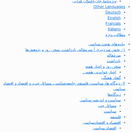
ویژه‌نامهٔ جان‌باختگان فدایی
Other Languages
Deutsch
English
Francais
Italiano
مطالب ویژه
بیانیه‌های هیئت سیاسی
۱- بخش سردبیری | سرمقاله، یادداشت، سخن روز و پژوهش‌ها
سرمقاله
یادداشت
سخن روز و اخبار هفته
اخبار خواندنی هفته…
گفتار هفتگی
۲- دیدگاه ها، سیاست، فلسفه، جامعه‌شناسی، مسائل چپ، و اقتصاد و اقتصاد
سیاسی
دیدگاه‌ها
سیاست و اندیشه سیاسی
مسائل چپ
سیاست
فلسفه
اقتصـاد و اقتصاد‌سیاسی
اقتصاد سیاسی