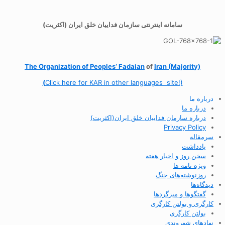
سامانه اینترنتی سازمان فداییان خلق ایران (اکثریت)
The Organization of
Peoples’ Fadaian
of
Iran (Majority)
(
Click here for KAR in other languages site!)
درباره ما
درباره ما
درباره سازمان فداییان خلق ایران(اکثریت)
Privacy Policy
سرمقاله
یادداشت
سخن روز و اخبار هفته
ویژه نامه ها
روزنوشته‌های جنگ
دیدگاه‌ها
گفتگوها و میزگردها
کارگری و بولتن کارگری
بولتن کارگری
نهادهای شهروندی