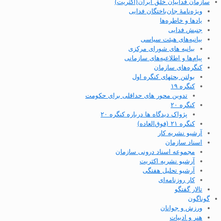
سازمان فداییان خلق ایران(اکثریت)
ویژه‌نامهٔ جان‌باختگان فدایی
یادها و خاطره‌ها
جنبش فدایی
بیانیه‌های هیئت سیاسی
بیانیه های شورای مرکزی
پیام‌ها و اطلاعیه‌های سازمانی
کنگره‌های سازمان
بولتن بحثهای کنگره اول
کنگره ۱۹
تدوین محور های حداقلی برای حکومت
کنگره ۲۰
پژواک دیدگاه ها درباره کنگره ۲۰
کنگره ۲۱ (فوق‌العاده)
آرشیو نشریه کار
اسناد سازمان
مجموعه اسناد درونی سازمان
آرشیو نشریه اکثریت
آرشیو تحلیل هفتگی
کار روزنامه‌ای
تالار گفتگو
گوناگون
ورزش و جوانان
هنر و ادبیات