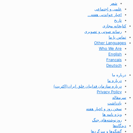
شعر
علمی و اجتماعی
اخبار خواندنی هفته…
تاریخ
کتابخانه مجازی
رسانه صوتی و تصویری
تماس با ما
Other Languages
Who We Are
English
Francais
Deutsch
درباره ما
درباره ما
درباره سازمان فداییان خلق ایران(اکثریت)
Privacy Policy
سرمقاله
یادداشت
سخن روز و اخبار هفته
ویژه نامه ها
روزنوشته‌های جنگ
دیدگاه‌ها
گفتگوها و میزگردها