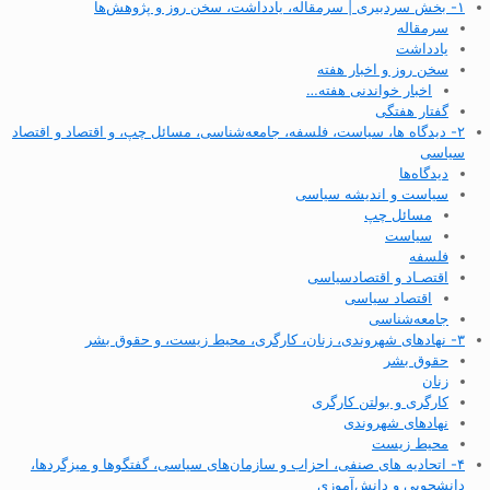
۱- بخش سردبیری | سرمقاله، یادداشت، سخن روز و پژوهش‌ها
سرمقاله
یادداشت
سخن روز و اخبار هفته
اخبار خواندنی هفته…
گفتار هفتگی
۲- دیدگاه ها، سیاست، فلسفه، جامعه‌شناسی، مسائل چپ، و اقتصاد و اقتصاد
سیاسی
دیدگاه‌ها
سیاست و اندیشه سیاسی
مسائل چپ
سیاست
فلسفه
اقتصـاد و اقتصاد‌سیاسی
اقتصاد سیاسی
جامعه‌شناسی
۳- نهادهای شهروندی، زنان، کارگری، محیط زیست، و حقوق بشر
حقوق بشر
زنان
کارگری و بولتن کارگری
نهادهای شهروندی
محیط زیست
۴- اتحادیه های صنفی، احزاب و سازمان‌های سیاسی، گفتگوها و میزگردها،
دانشجویی و دانش‌آموزی