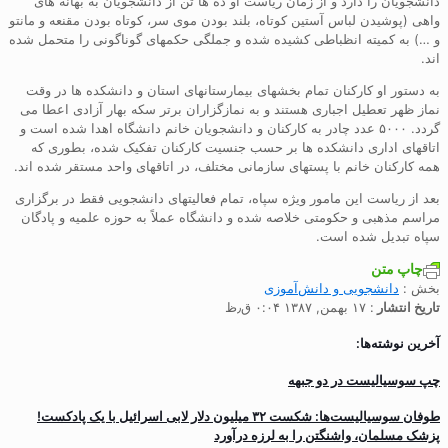
دانشجویان را دارد و از زمان ریاست او ده ها تن از دانشجویان به بهانه های
واهی (پوشیدن لباس آستین کوتاه، بلند بودن موی سر، کوتاه بودن مقنعه و مانتو
و …) به کمیته انظباطی کشیده شده و جملگی حکمهای گوناگونی را متحمل شده
اند.
به دستور او کارکنان تمام بخشهای بیمارستانهای استان و دانشکده ها در وقت
نماز ظهر تعطیل اجباری هستند و به نمازگزاران برتر سکه بهار آزادی اعطا می
گردد. ۵۰۰۰ عدد چادر به کارکنان و دانشجویان خانم دانشگاه اهدا شده است و
اتاقهای اداری دانشکده ها بر حسب جنسیت کارکنان تفکیک شده، بطوری که
همه کارکنان خانم با پستهای سازمانی مختلف، در اتاقهای واحد مستقر شده اند.
بعد از ریاست این مامور ویژه سپاه، تمام فعالیتهای دانشجویی فقط در برگزاری
مراسم مذهبی و حکومتی خلاصه شده و دانشگاه عملاً به حوزه علمیه و پادگان
سپاه تبدیل شده است.
چاپ متن
بخش :
دانشجویی و دانش‌آموزی
تاریخ انتشار
: ۱۷ بهمن, ۱۳۸۷ ۰:۰۴ ق٫ظ
آخرین نوشته‌ها:
چپ سوسیالیست در دو جبهه
طوفان سوسیالیست‌ها: شکست ۳۲ میلیون دلار لابی اسرائیل با یک پادکست!
پزشک مسلمان، واشنگتن را به لرزه درآورد