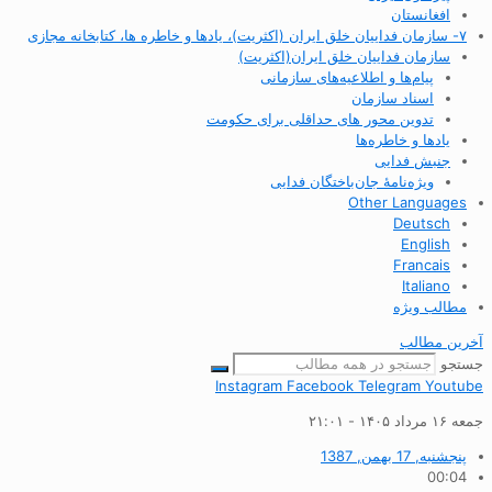
افغانستان
۷- سازمان فداییان خلق ایران (اکثریت)، یادها و خاطره ها، کتابخانه مجازی
سازمان فداییان خلق ایران(اکثریت)
پیام‌ها و اطلاعیه‌های سازمانی
اسناد سازمان
تدوین محور های حداقلی برای حکومت
یادها و خاطره‌ها
جنبش فدایی
ویژه‌نامهٔ جان‌باختگان فدایی
Other Languages
Deutsch
English
Francais
Italiano
مطالب ویژه
آخرین مطالب
جستجو
Instagram
Facebook
Telegram
Youtube
جمعه ۱۶ مرداد ۱۴۰۵ - ۲۱:۰۱
پنجشنبه, 17 بهمن, 1387
00:04