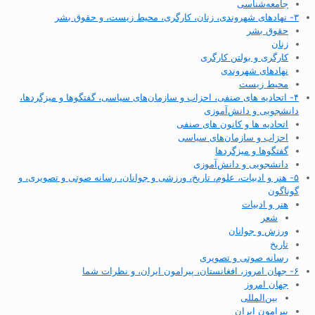
جامعه‌شناسی
۳- نهادهای شهروندی، زنان، کارگری، محیط زیست، و حقوق بشر
حقوق بشر
زنان
کارگری و بولتن کارگری
نهادهای شهروندی
محیط زیست
۴- اتحادیه های صنفی، احزاب و سازمان‌های سیاسی، گفتگوها و میزگردها،
دانشجویی و دانش‌آموزی
اتحادیه ها و کانون های صنفی
احزاب و سازمان‌های سیاسی
گفتگوها و میزگردها
دانشجویی و دانش‌آموزی
۵- هنر و ادبیات، علوم، تاریخ، ورزشی و جوانان، رسانه صوتی و تصویری، و
گوناگون
هنر و ادبیات
شعر
ورزش و جوانان
تاریخ
رسانه صوتی و تصویری
۶- جهان امروز، افغانستان، پیرامون ایران، و نظرات شما
جهان امروز
بین‌المللی
پیرامون ایران