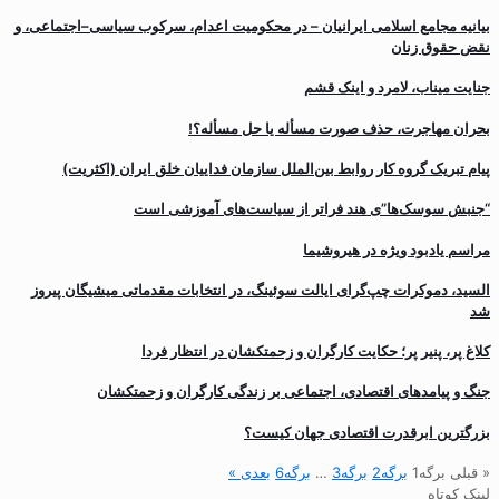
بیانیه مجامع اسلامی ایرانیان – در محکومیت اعدام، سرکوب سیاسی–اجتماعی، و
نقض حقوق زنان
جنایت میناب، لامرد و اینک قشم
بحران مهاجرت‌، حذف صورت مسأله یا حل مسأله؟!
پیام تبریک گروه کار روابط بین‌الملل سازمان فداییان خلق ایران (اکثریت)
“جنبش سوسک‌ها”ی هند فراتر از سیاست‌های آموزشی است
مراسم یادبود ویژه در هیروشیما
السید، دموکرات چپ‌گرای ایالت سوئینگ، در انتخابات مقدماتی میشیگان پیروز
شد
کلاغ پر، پنیر پر؛ حکایت کارگران و زحمتکشان در انتظار فردا
جنگ و پیامدهای اقتصادی، اجتماعی بر زندگی کارگران و زحمتکشان
بزرگترین ابرقدرت اقتصادی جهان کیست؟
« قبلی
برگه
1
برگه
2
برگه
3
…
برگه
6
بعدی »
لینک کوتاه