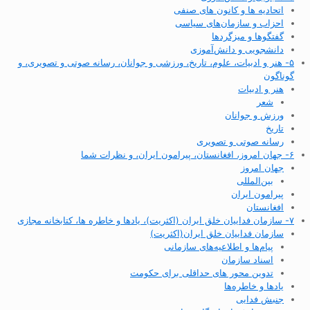
اتحادیه ها و کانون های صنفی
احزاب و سازمان‌های سیاسی
گفتگوها و میزگردها
دانشجویی و دانش‌آموزی
۵- هنر و ادبیات، علوم، تاریخ، ورزشی و جوانان، رسانه صوتی و تصویری، و
گوناگون
هنر و ادبیات
شعر
ورزش و جوانان
تاریخ
رسانه صوتی و تصویری
۶- جهان امروز، افغانستان، پیرامون ایران، و نظرات شما
جهان امروز
بین‌المللی
پیرامون ایران
افغانستان
۷- سازمان فداییان خلق ایران (اکثریت)، یادها و خاطره ها، کتابخانه مجازی
سازمان فداییان خلق ایران(اکثریت)
پیام‌ها و اطلاعیه‌های سازمانی
اسناد سازمان
تدوین محور های حداقلی برای حکومت
یادها و خاطره‌ها
جنبش فدایی