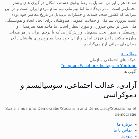
صد ها هزار ایرانی متمایل به رضا پهلوی هستند، امکان در گیری های بیشتر
محتمل‌تر است…. در دیدگاه ما اما تیم ملی تیم تمام مردم ایران است و در این
شرایط که کشور هدف حملات و خسارات بی‌بدیل در تاریخ معاصر خود بوده
است پیروزی تیم ملی و حمایت عمومی هم‌وطنان برای ایجاد اتحاد و هم‌بستگی
ملی بیش لز پیش ضروری و مورد انتظار است. ما مانند همه هنرمندان و
روشنفکران میهن تحت ستم‌مان ورزش‌کارانی که با پرچم ایران در هر میدانی
مبارزه میکنند را نیز فرزند ایران و از ان خود میدانیم و پیروزی هایشان را در
میدان‌های جهانی ارج می‌گذاریم.
مطالعه »
شبکه های اجتماعی سازمان
Telegram
Facebook
Instagram
Youtube
آگهی ها
آزادی، عدالت اجتماعی، سوسیالیسم و
دموکراسی
Sozialismus und Demokratie/Socialism and Democracy/Socialisme et
démocratie
درباره ما
تماس با ما
پیوندها