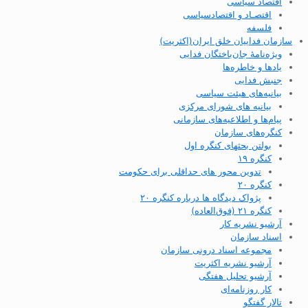
اقتصاد سیاسی
اقتصـاد و اقتصاد‌سیاسی
فلسفه
سازمان فداییان خلق ایران(اکثریت)
ویژه‌نامهٔ جان‌باختگان فدایی
یادها و خاطره‌ها
جنبش فدایی
بیانیه‌های هیئت سیاسی
بیانیه های شورای مرکزی
پیام‌ها و اطلاعیه‌های سازمانی
کنگره‌های سازمان
بولتن بحثهای کنگره اول
کنگره ۱۹
تدوین محور های حداقلی برای حکومت
کنگره ۲۰
پژواک دیدگاه ها درباره کنگره ۲۰
کنگره ۲۱ (فوق‌العاده)
آرشیو نشریه کار
اسناد سازمان
مجموعه اسناد درونی سازمان
آرشیو نشریه اکثریت
آرشیو تحلیل هفتگی
کار روزنامه‌ای
تالار گفتگو