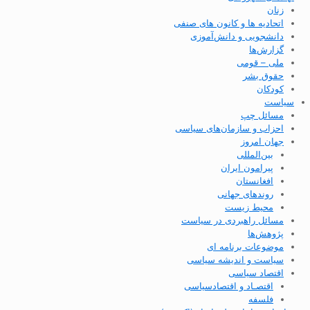
زنان
اتحادیه ها و کانون های صنفی
دانشجویی و دانش‌آموزی
گزارش‌ها
ملی – قومی
حقوق بشر
کودکان
سیاست
مسائل چپ
احزاب و سازمان‌های سیاسی
جهان امروز
بین‌المللی
پیرامون ایران
افغانستان
روندهای جهانی
محیط زیست
مسائل راهبردی در سیاست
پژوهش‌ها
موضوعات برنامه ای
سیاست و اندیشه سیاسی
اقتصاد سیاسی
اقتصـاد و اقتصاد‌سیاسی
فلسفه