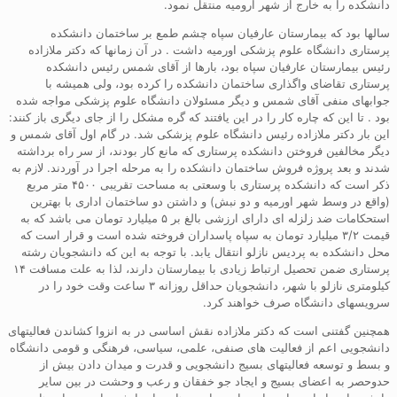
دانشکده را به خارج از شهر ارومیه منتقل نمود.
سالها بود که بیمارستان عارفیان سپاه چشم طمع بر ساختمان دانشکده
پرستاری دانشگاه علوم پزشکی اورمیه داشت . در آن زمانها که دکتر ملازاده
رئیس بیمارستان عارفیان سپاه بود، بارها از آقای شمس رئیس دانشکده
پرستاری تقاضای واگذاری ساختمان دانشکده را کرده بود، ولی همیشه با
جوابهای منفی آقای شمس و دیگر مسئولان دانشگاه علوم پزشکی مواجه شده
بود . تا این که چاره کار را در این یافتند که گره مشکل را از جای دیگری باز کنند:
این بار دکتر ملازاده رئیس دانشگاه علوم پزشکی شد. در گام اول آقای شمس و
دیگر مخالفین فروختن دانشکده پرستاری که مانع کار بودند، از سر راه برداشته
شدند و بعد پروژه فروش ساختمان دانشکده را به مرحله اجرا در آوردند. لازم به
ذکر است که دانشکده پرستاری با وسعتی به مساحت تقریبی ۴۵۰۰ متر مربع
(واقع در وسط شهر اورمیه و دو نبش) و داشتن دو ساختمان اداری با بهترین
استحکامات ضد زلزله ای دارای ارزشی بالغ بر ۵ میلیارد تومان می باشد که به
قیمت ۳/۲ میلیارد تومان به سپاه پاسداران فروخته شده است و قرار است که
محل دانشکده به پردیس نازلو انتقال یابد. با توجه به این که دانشجویان رشته
پرستاری ضمن تحصیل ارتباط زیادی با بیمارستان دارند، لذا به علت مسافت ۱۴
کیلومتری نازلو با شهر، دانشجویان حداقل روزانه ۳ ساعت وقت خود را در
سرویسهای دانشگاه صرف خواهند کرد.
همچنین گفتنی است که دکتر ملازاده نقش اساسی در به انزوا کشاندن فعالیتهای
دانشجویی اعم از فعالیت های صنفی، علمی، سیاسی، فرهنگی و قومی دانشگاه
و بسط و توسعه فعالیتهای بسیج دانشجویی و قدرت و میدان دادن بیش از
حدوحصر به اعضای بسیج و ایجاد جو خفقان و رعب و وحشت در بین سایر