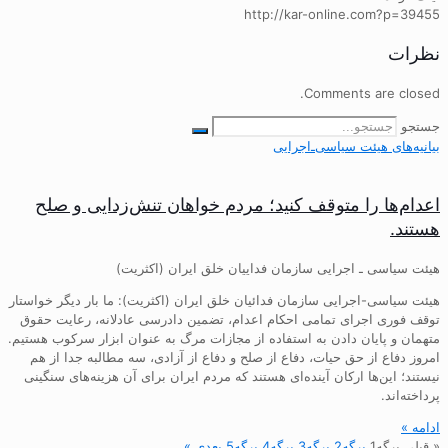
http://kar-online.com?p=39455
نظرات
Comments are closed.
جستجو
بیانیه‌های هیئت‌ سیاسی‌ـ‌اجرایی
اعدام‌ها را متوقف کنید؛ مردم خواهان تنش‌زدایی و صلح
هستند.
هیئت سیاسی ـ اجرایی سازمان فداییان خلق ایران (اکثریت)
هیئت سیاسی-اجرایی سازمان فدائیان خلق ایران (اکثریت): ما بار دیگر خواستار
توقف فوری اجرای تمامی احکام اعدام، تضمین دادرسی عادلانه، رعایت حقوق
متهمان و پایان دادن به استفاده از مجازات مرگ به عنوان ابزار سرکوب هستیم.
امروز دفاع از حق حیات، دفاع از صلح و دفاع از آزادی، سه مطالبه جدا از هم
نیستند؛ این‌ها ارکان آینده‌ای هستند که مردم ایران برای آن هزینه‌های سنگینی
پرداخته‌اند.
ادامه »
« قبلی
برگه
1
برگه
2
برگه
3
برگه
4
برگه
5
بعدی »