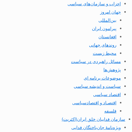
احزاب و سازمان‌های سیاسی
جهان امروز
بین‌المللی
پیرامون ایران
افغانستان
روندهای جهانی
محیط زیست
مسائل راهبردی در سیاست
پژوهش‌ها
موضوعات برنامه ای
سیاست و اندیشه سیاسی
اقتصاد سیاسی
اقتصـاد و اقتصاد‌سیاسی
فلسفه
سازمان فداییان خلق ایران(اکثریت)
ویژه‌نامهٔ جان‌باختگان فدایی