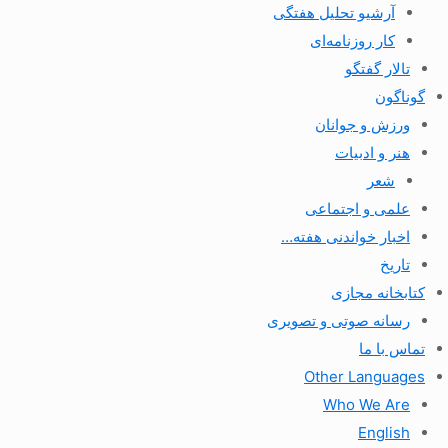
آرشیو تحلیل هفتگی
کار روزنامه‌ای
تالار گفتگو
گوناگون
ورزش و جوانان
هنر و ادبیات
شعر
علمی و اجتماعی
اخبار خواندنی هفته…
تاریخ
کتابخانه مجازی
رسانه صوتی و تصویری
تماس با ما
Other Languages
Who We Are
English