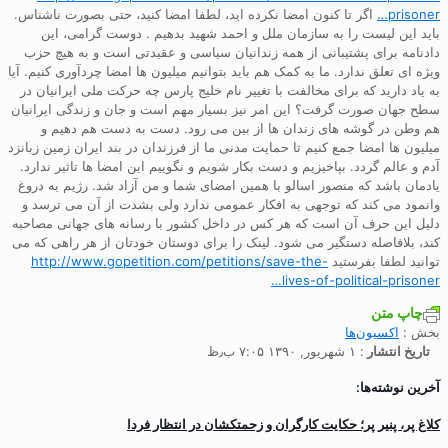
prisoner…
اگر تا کنون امضا نکرده اید، لطفا امضا کنید، حتی بصورت ناشناس.
باید این لیست را به سازمان ملل و احمد شهید بدهیم . دوست گرامی، این
دادنامه برای پشتیبانی از همه زندانیان سیاسی و عقیدتی است و به هیچ حزب
ویژه ای تعلق ندارد. ما به کمک هم باید بتوانیم میلیون ها امضا چردآوری کنیم. آیا
به یاد دارید که برای مخالفت با تغییر نام خلیج پارس چه حرکت ملی ایرانیان در
سطح جهان صورت گرفت؟ این امر نیز بسیار مهم است و جان و زندگی ایرانیان
هم وطن در گوشه های زندان ها از بین می رود. دست به دست هم دهیم و
میلیون ها امضا جمع کنیم تا حمایت مدنی ما از فرزندان در بند ایران زمین زبانزد
آدم و عالم گردد. بپاخیزیم و دست بکار شویم و نگوییم این امضا ها تاثیر ندارد.
یادمان باشد که منصور اسالو با همین امضای شما و من آزاد شد. رژیم به دروغ
وانمود می کند که توجهی به افکار عمومی ندارد ولی بشدت از آن می ترسد و
دلیل این حرف آن است که هر کس در داخل کشور با رسانه های جهانی مصاحبه
کند، بلافاصله دستگیر می شود. لینک را برای دوستان خودتان از هر راهی که می
توانید لطفا بفرستید
http://www.gopetition.com/petitions/save-the-
lives-of-political-prisoner…
چاپ متن
بخش :
اکسیون‌ها
تاریخ انتشار
: ۱ شهریور, ۱۳۹۰ ۷:۰۵ ب٫ظ
آخرین نوشته‌ها:
کلاغ پر، پنیر پر؛ حکایت کارگران و زحمتکشان در انتظار فردا