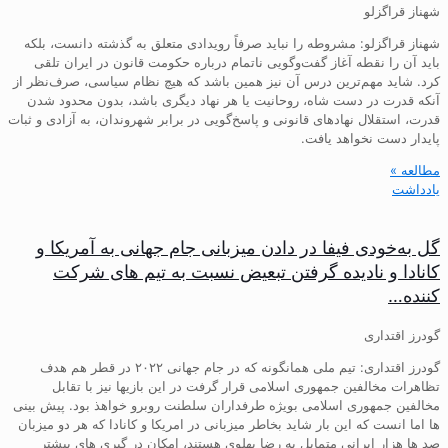
شهناز قراگزلو
شهناز قراگزلو: مشروطه را نباید صرفاً رویدادی متعلق به گذشته دانست، بلکه
باید آن را نقطه آغاز گفت‌وگویی ناتمام درباره حکومت قانون در ایران تلقی
کرد. شاید مهم‌ترین درس آن نیز همین باشد که هیچ نظام سیاسی، صرف‌نظر از
آنکه قدرت در دست شاه، روحانیت یا هر نهاد دیگری باشد، بدون محدود شدن
قدرت، استقلال نهادهای قانونی و پاسخ‌گویی در برابر شهروندان، به آزادی و ثبات
پایدار دست نخواهد یافت.
مطالعه »
یادداشت
گل به‌خودی فیفا در دادن میزبانی جام جهانی به آمریکا و
کانادا و نادیده گرفتن تبعیض نسبت به تیم های شرکت
کننده…
گودرز اقتداری
گودرز اقتداری: تیم ملی همانگونه که در جام جهانی ۲۰۲۲ در قطر هم هدف
تظاهرات مخالفین جمهوری اسلامی قرار گرفت در این بازیها نیز با تقابل
مخالفین جمهوری اسلامی بویژه طرفداران سلطنت روبرو خواهذ بود. پیش بینی
ها اما انست که این بار شاید بخاطر میزبانی در امریکا و کانادا که هر دو میزبان
صد ها هزار ایرانی متمایل به رضا پهلوی هستند، امکان در گیری های بیشتر