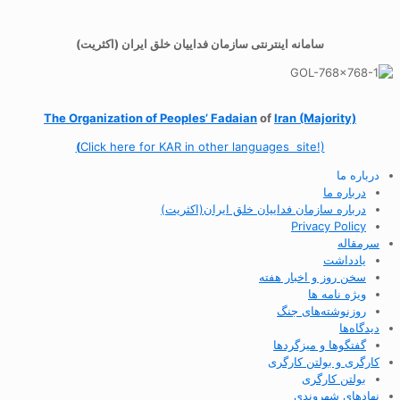
سامانه اینترنتی سازمان فداییان خلق ایران (اکثریت)
The Organization of
Peoples’ Fadaian
of
Iran (Majority)
(
Click here for KAR in other languages site!)
درباره ما
درباره ما
درباره سازمان فداییان خلق ایران(اکثریت)
Privacy Policy
سرمقاله
یادداشت
سخن روز و اخبار هفته
ویژه نامه ها
روزنوشته‌های جنگ
دیدگاه‌ها
گفتگوها و میزگردها
کارگری و بولتن کارگری
بولتن کارگری
نهادهای شهروندی