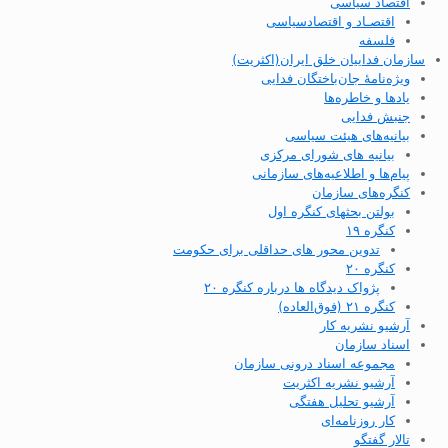
اقتصاد سیاسی
اقتصـاد و اقتصاد‌سیاسی
فلسفه
سازمان فداییان خلق ایران(اکثریت)
ویژه‌نامهٔ جان‌باختگان فدایی
یادها و خاطره‌ها
جنبش فدایی
بیانیه‌های هیئت سیاسی
بیانیه های شورای مرکزی
پیام‌ها و اطلاعیه‌های سازمانی
کنگره‌های سازمان
بولتن بحثهای کنگره اول
کنگره ۱۹
تدوین محور های حداقلی برای حکومت
کنگره ۲۰
پژواک دیدگاه ها درباره کنگره ۲۰
کنگره ۲۱ (فوق‌العاده)
آرشیو نشریه کار
اسناد سازمان
مجموعه اسناد درونی سازمان
آرشیو نشریه اکثریت
آرشیو تحلیل هفتگی
کار روزنامه‌ای
تالار گفتگو