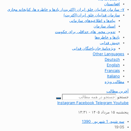
افغانستان
۷- سازمان فداییان خلق ایران (اکثریت)، یادها و خاطره ها، کتابخانه مجازی
سازمان فداییان خلق ایران(اکثریت)
پیام‌ها و اطلاعیه‌های سازمانی
اسناد سازمان
تدوین محور های حداقلی برای حکومت
یادها و خاطره‌ها
جنبش فدایی
ویژه‌نامهٔ جان‌باختگان فدایی
Other Languages
Deutsch
English
Francais
Italiano
مطالب ویژه
آخرین مطالب
جستجو
Instagram
Facebook
Telegram
Youtube
پنجشنبه ۱۵ مرداد ۱۴۰۵ - ۱۴:۳۱
سه شنبه, 1 شهریور, 1390
19:05