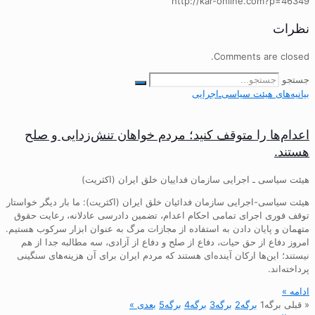
http://kar-online.com?p=46349
نظرات
Comments are closed.
جستجو
بیانیه‌های هیئت‌ سیاسی‌ـ‌اجرایی
اعدام‌ها را متوقف کنید؛ مردم خواهان تنش‌زدایی و صلح
هستند.
هیئت سیاسی ـ اجرایی سازمان فداییان خلق ایران (اکثریت)
هیئت سیاسی-اجرایی سازمان فدائیان خلق ایران (اکثریت): ما بار دیگر خواستار
توقف فوری اجرای تمامی احکام اعدام، تضمین دادرسی عادلانه، رعایت حقوق
متهمان و پایان دادن به استفاده از مجازات مرگ به عنوان ابزار سرکوب هستیم.
امروز دفاع از حق حیات، دفاع از صلح و دفاع از آزادی، سه مطالبه جدا از هم
نیستند؛ این‌ها ارکان آینده‌ای هستند که مردم ایران برای آن هزینه‌های سنگینی
پرداخته‌اند.
ادامه »
« قبلی
برگه
1
برگه
2
برگه
3
برگه
4
برگه
5
بعدی »