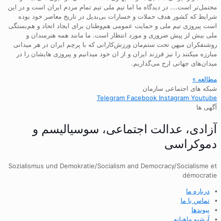
محتمل‌تر است…. در دیدگاه ما اما تیم ملی تیم تمام مردم ایران است و در این
شرایط که کشور هدف حملات و خسارات بی‌بدیل در تاریخ معاصر خود بوده
است پیروزی تیم ملی و حمایت عمومی هم‌وطنان برای ایجاد اتحاد و هم‌بستگی
ملی بیش لز پیش ضروری و مورد انتظار است. ما مانند همه هنرمندان و
روشنفکران میهن تحت ستم‌مان ورزش‌کارانی که با پرچم ایران در هر میدانی
مبارزه میکنند را نیز فرزند ایران و از ان خود میدانیم و پیروزی هایشان را در
میدان‌های جهانی ارج می‌گذاریم.
مطالعه »
شبکه های اجتماعی سازمان
Telegram
Facebook
Instagram
Youtube
آگهی ها
آزادی، عدالت اجتماعی، سوسیالیسم و
دموکراسی
Sozialismus und Demokratie/Socialism and Democracy/Socialisme et
démocratie
درباره ما
تماس با ما
پیوندها
آرشیو ماهیانه