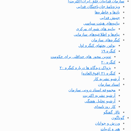
سازمان فداییان خلق ایران(اکثریت)
ویژه‌نامهٔ جان‌باختگان فدایی
یادها و خاطره‌ها
جنبش فدایی
بیانیه‌های هیئت سیاسی
بیانیه های شورای مرکزی
پیام‌ها و اطلاعیه‌های سازمانی
کنگره‌های سازمان
بولتن بحثهای کنگره اول
کنگره ۱۹
تدوین محور های حداقلی برای حکومت
کنگره ۲۰
پژواک دیدگاه ها درباره کنگره ۲۰
کنگره ۲۱ (فوق‌العاده)
آرشیو نشریه کار
اسناد سازمان
مجموعه اسناد درونی سازمان
آرشیو نشریه اکثریت
آرشیو تحلیل هفتگی
کار روزنامه‌ای
تالار گفتگو
گوناگون
ورزش و جوانان
هنر و ادبیات