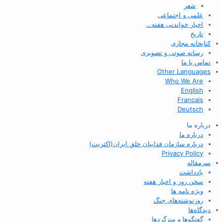
شعر
علمی و اجتماعی
اخبار خواندنی هفته…
تاریخ
کتابخانه مجازی
رسانه صوتی و تصویری
تماس با ما
Other Languages
Who We Are
English
Francais
Deutsch
درباره ما
درباره ما
درباره سازمان فداییان خلق ایران(اکثریت)
Privacy Policy
سرمقاله
یادداشت
سخن روز و اخبار هفته
ویژه نامه ها
روزنوشته‌های جنگ
دیدگاه‌ها
گفتگوها و میزگردها