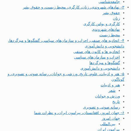
جامعه‌شناسی
۳- نهادهای شهروندی، زنان، کارگری، محیط زیست، و حقوق بشر
حقوق بشر
زنان
کارگری و بولتن کارگری
نهادهای شهروندی
محیط زیست
۴- اتحادیه های صنفی، احزاب و سازمان‌های سیاسی، گفتگوها و میزگردها،
دانشجویی و دانش‌آموزی
اتحادیه ها و کانون های صنفی
احزاب و سازمان‌های سیاسی
گفتگوها و میزگردها
دانشجویی و دانش‌آموزی
۵- هنر و ادبیات، علوم، تاریخ، ورزشی و جوانان، رسانه صوتی و تصویری، و
گوناگون
هنر و ادبیات
شعر
ورزش و جوانان
تاریخ
رسانه صوتی و تصویری
۶- جهان امروز، افغانستان، پیرامون ایران، و نظرات شما
جهان امروز
بین‌المللی
پیرامون ایران