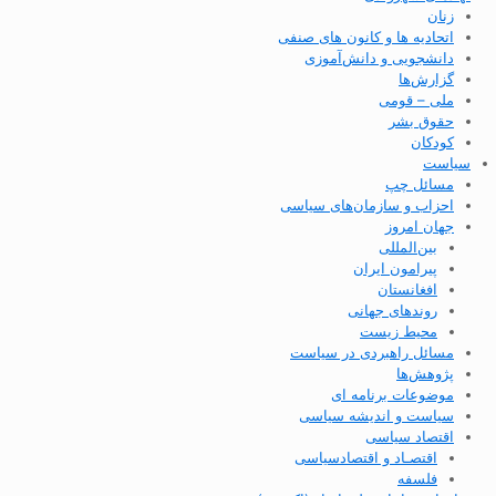
زنان
اتحادیه ها و کانون های صنفی
دانشجویی و دانش‌آموزی
گزارش‌ها
ملی – قومی
حقوق بشر
کودکان
سیاست
مسائل چپ
احزاب و سازمان‌های سیاسی
جهان امروز
بین‌المللی
پیرامون ایران
افغانستان
روندهای جهانی
محیط زیست
مسائل راهبردی در سیاست
پژوهش‌ها
موضوعات برنامه ای
سیاست و اندیشه سیاسی
اقتصاد سیاسی
اقتصـاد و اقتصاد‌سیاسی
فلسفه