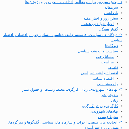
۱- بخش سردبیری | سرمقاله، یادداشت، سخن روز و پژوهش‌ها
سرمقاله
یادداشت
سخن روز و اخبار هفته
اخبار خواندنی هفته…
گفتار هفتگی
۲- دیدگاه ها، سیاست، فلسفه، جامعه‌شناسی، مسائل چپ، و اقتصاد و اقتصاد
سیاسی
دیدگاه‌ها
سیاست و اندیشه سیاسی
مسائل چپ
سیاست
فلسفه
اقتصـاد و اقتصاد‌سیاسی
اقتصاد سیاسی
جامعه‌شناسی
۳- نهادهای شهروندی، زنان، کارگری، محیط زیست، و حقوق بشر
حقوق بشر
زنان
کارگری و بولتن کارگری
نهادهای شهروندی
محیط زیست
۴- اتحادیه های صنفی، احزاب و سازمان‌های سیاسی، گفتگوها و میزگردها،
دانشجویی و دانش‌آموزی