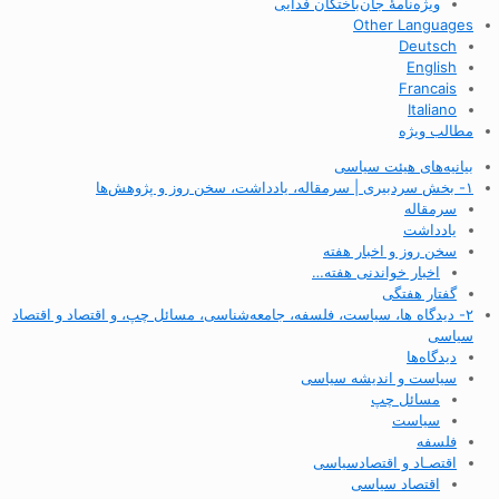
ویژه‌نامهٔ جان‌باختگان فدایی
Other Languages
Deutsch
English
Francais
Italiano
مطالب ویژه
بیانیه‌های هیئت سیاسی
۱- بخش سردبیری | سرمقاله، یادداشت، سخن روز و پژوهش‌ها
سرمقاله
یادداشت
سخن روز و اخبار هفته
اخبار خواندنی هفته…
گفتار هفتگی
۲- دیدگاه ها، سیاست، فلسفه، جامعه‌شناسی، مسائل چپ، و اقتصاد و اقتصاد
سیاسی
دیدگاه‌ها
سیاست و اندیشه سیاسی
مسائل چپ
سیاست
فلسفه
اقتصـاد و اقتصاد‌سیاسی
اقتصاد سیاسی