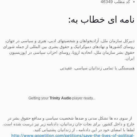
کد مطلب 46349
نامه ای خطاب به:
دبیرکل سازمان ملل، آزادیخواهان و شخصیتهای ادبی، هنری و سیاسی در جهان،
روسای کشورها و نهادهای دموکراتیک و حقوق بشری بین المللی از جمله شورای
حقوق بشر سازمان ملل، اتحادیه اروپا، روسای احزاب سیاسی در اپوزیسیون
ایران.
همبستگی با تمامی زندانیان سیاسی، عقیدتی
Getting your
Trinity Audio
player ready...
از سوی ده ها تشکل مدنی و صدها شخصیت سیاسی و مدافع حقوق بشر در
خارج و داخل کشور، برای نجات جان زندانیان، دادنامه زیر نیز درست شده است.
لطفا با امضای خود در این دادنامه ، از زندانیان پشتیبانی کنید.
http://www.gopetition.com/petitions/save-the-lives-of-political-