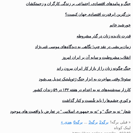
جنگ و پیامدهای اقتصادی، اجتماعی بر زندگی کارگران و زحمتکشان
بزرگترین ابرقدرت اقتصادی جهان کیست؟
خورشید خانم
قدرت نادیده زنان در گذر مشروطه
زمان‌پریشی در نقد چپ؛ نگاهی به دیدگاه‌های موسی غنی‌نژاد
انقلاب مشروطیت و سایه آن بر ایران امروز
جنگ چگونه زنان را از بازار کار ایران بیرون راند
سئوتا؛ وقتی مهاجرت به ابزار جنگ ژئوپلیتیک تبدیل می‌شود
کارزار سه‌شنبه‌های نه به اعدام در هفته ۱۳۲ در ۵۹ زندان کشور
و کوریِ چشم‌ها را باید شُست و کنار گذاشت
شعار” نه به جنگ ” و “نه به جمهوری اسلامی ” در تعارض با واقعیت های موجود
« قبلی
برگه
1
برگه
2
برگه
3
…
برگه
6
بعدی »
لینک کوتاه