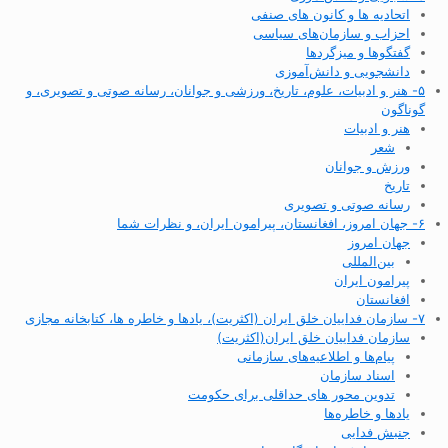
اتحادیه ها و کانون های صنفی
احزاب و سازمان‌های سیاسی
گفتگوها و میزگردها
دانشجویی و دانش‌آموزی
۵- هنر و ادبیات، علوم، تاریخ، ورزشی و جوانان، رسانه صوتی و تصویری، و
گوناگون
هنر و ادبیات
شعر
ورزش و جوانان
تاریخ
رسانه صوتی و تصویری
۶- جهان امروز، افغانستان، پیرامون ایران، و نظرات شما
جهان امروز
بین‌المللی
پیرامون ایران
افغانستان
۷- سازمان فداییان خلق ایران (اکثریت)، یادها و خاطره ها، کتابخانه مجازی
سازمان فداییان خلق ایران(اکثریت)
پیام‌ها و اطلاعیه‌های سازمانی
اسناد سازمان
تدوین محور های حداقلی برای حکومت
یادها و خاطره‌ها
جنبش فدایی