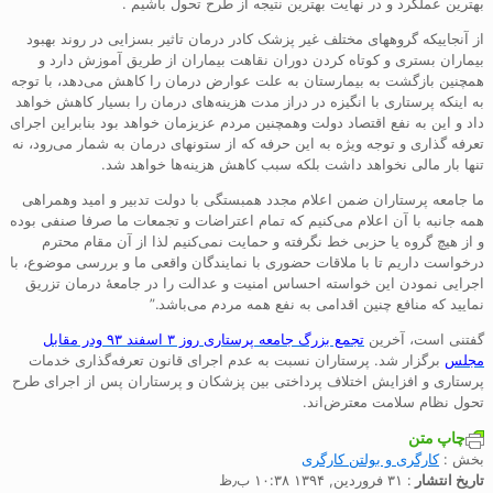
بهترین عملکرد و در ‌‌نهایت بهترین نتیجه از طرح تحول باشیم .
از آنجاییکه گروههای مختلف غیر پزشک کادر درمان تاثیر بسزایی در روند بهبود
بیماران بستری و کوتاه کردن دوران نقاهت بیماران از طریق آموزش دارد و
همچنین بازگشت به بیمارستان به علت عوارض درمان را کاهش می‌دهد، با توجه
به اینکه پرستاری با انگیزه در دراز مدت هزینه‌های درمان را بسیار کاهش خواهد
داد و این به نفع اقتصاد دولت وهمچنین مردم عزیزمان خواهد بود بنابراین اجرای
تعرفه گذاری و توجه ویژه به این حرفه که از ستونهای درمان به شمار می‌رود، نه
تنها بار مالی نخواهد داشت بلکه سبب کاهش هزینه‌ها خواهد شد.
ما جامعه پرستاران ضمن اعلام مجدد همبستگی با دولت تدبیر و امید وهمراهی
همه جانبه با آن اعلام می‌کنیم که تمام اعتراضات و تجمعات ما صرفا صنفی بوده
و از هیچ گروه یا حزبی خط نگرفته و حمایت نمی‌کنیم لذا از آن مقام محترم
درخواست داریم تا با ملاقات حضوری با نمایندگان واقعی ما و بررسی موضوع، با
اجرایی نمودن این خواسته احساس امنیت و عدالت را در جامعهٔ درمان تزریق
نمایید که منافع چنین اقدامی به نفع همه مردم می‌باشد.”
گفتنی است، آخرین
تجمع بزرگ جامعه پرستاری روز ۳ اسفند ۹۳ ودر مقابل
مجلس
برگزار شد. پرستاران نسبت به عدم اجرای قانون تعرفه‌گذاری خدمات
پرستاری و افزایش اختلاف پرداختی بین پزشکان و پرستاران پس از اجرای طرح
تحول نظام سلامت معترض‌اند.
چاپ متن
بخش :
کارگری و بولتن کارگری
تاریخ انتشار
: ۳۱ فروردین, ۱۳۹۴ ۱۰:۳۸ ب٫ظ