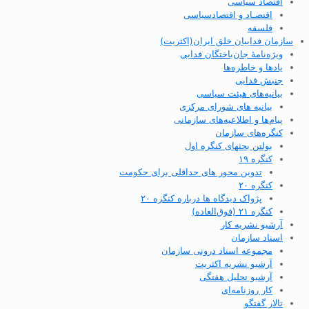
اقتصاد سیاسی
اقتصـاد و اقتصاد‌سیاسی
فلسفه
سازمان فداییان خلق ایران(اکثریت)
ویژه‌نامهٔ جان‌باختگان فدایی
یادها و خاطره‌ها
جنبش فدایی
بیانیه‌های هیئت سیاسی
بیانیه های شورای مرکزی
پیام‌ها و اطلاعیه‌های سازمانی
کنگره‌های سازمان
بولتن بحثهای کنگره اول
کنگره ۱۹
تدوین محور های حداقلی برای حکومت
کنگره ۲۰
پژواک دیدگاه ها درباره کنگره ۲۰
کنگره ۲۱ (فوق‌العاده)
آرشیو نشریه کار
اسناد سازمان
مجموعه اسناد درونی سازمان
آرشیو نشریه اکثریت
آرشیو تحلیل هفتگی
کار روزنامه‌ای
تالار گفتگو