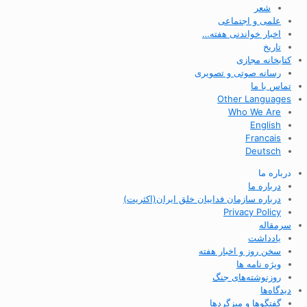
شعر
علمی و اجتماعی
اخبار خواندنی هفته…
تاریخ
کتابخانه مجازی
رسانه صوتی و تصویری
تماس با ما
Other Languages
Who We Are
English
Francais
Deutsch
درباره ما
درباره ما
درباره سازمان فداییان خلق ایران(اکثریت)
Privacy Policy
سرمقاله
یادداشت
سخن روز و اخبار هفته
ویژه نامه ها
روزنوشته‌های جنگ
دیدگاه‌ها
گفتگوها و میزگردها