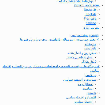
ویژه‌نامهٔ جان‌باختگان فدایی
Other Languages
Deutsch
English
Francais
Italiano
مطالب ویژه
بیانیه‌های هیئت سیاسی
۱- بخش سردبیری | سرمقاله، یادداشت، سخن روز و پژوهش‌ها
سرمقاله
یادداشت
سخن روز و اخبار هفته
اخبار خواندنی هفته…
گفتار هفتگی
۲- دیدگاه ها، سیاست، فلسفه، جامعه‌شناسی، مسائل چپ، و اقتصاد و اقتصاد
سیاسی
دیدگاه‌ها
سیاست و اندیشه سیاسی
مسائل چپ
سیاست
فلسفه
اقتصـاد و اقتصاد‌سیاسی
اقتصاد سیاسی