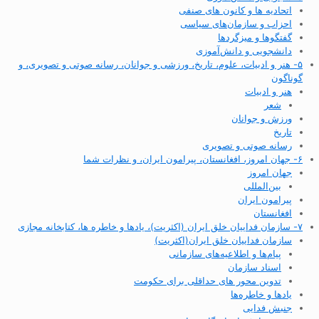
اتحادیه ها و کانون های صنفی
احزاب و سازمان‌های سیاسی
گفتگوها و میزگردها
دانشجویی و دانش‌آموزی
۵- هنر و ادبیات، علوم، تاریخ، ورزشی و جوانان، رسانه صوتی و تصویری، و
گوناگون
هنر و ادبیات
شعر
ورزش و جوانان
تاریخ
رسانه صوتی و تصویری
۶- جهان امروز، افغانستان، پیرامون ایران، و نظرات شما
جهان امروز
بین‌المللی
پیرامون ایران
افغانستان
۷- سازمان فداییان خلق ایران (اکثریت)، یادها و خاطره ها، کتابخانه مجازی
سازمان فداییان خلق ایران(اکثریت)
پیام‌ها و اطلاعیه‌های سازمانی
اسناد سازمان
تدوین محور های حداقلی برای حکومت
یادها و خاطره‌ها
جنبش فدایی