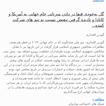
گل به‌خودی فیفا در دادن میزبانی جام جهانی به آمریکا و
کانادا و نادیده گرفتن تبعیض نسبت به تیم های شرکت
کننده…
گودرز اقتداری
گودرز اقتداری: تیم ملی همانگونه که در جام جهانی ۲۰۲۲ در قطر هم هدف
تظاهرات مخالفین جمهوری اسلامی قرار گرفت در این بازیها نیز با تقابل
مخالفین جمهوری اسلامی بویژه طرفداران سلطنت روبرو خواهذ بود. پیش بینی
ها اما انست که این بار شاید بخاطر میزبانی در امریکا و کانادا که هر دو میزبان
صد ها هزار ایرانی متمایل به رضا پهلوی هستند، امکان در گیری های بیشتر
محتمل‌تر است…. در دیدگاه ما اما تیم ملی تیم تمام مردم ایران است و در این
شرایط که کشور هدف حملات و خسارات بی‌بدیل در تاریخ معاصر خود بوده
است پیروزی تیم ملی و حمایت عمومی هم‌وطنان برای ایجاد اتحاد و هم‌بستگی
ملی بیش لز پیش ضروری و مورد انتظار است. ما مانند همه هنرمندان و
روشنفکران میهن تحت ستم‌مان ورزش‌کارانی که با پرچم ایران در هر میدانی
مبارزه میکنند را نیز فرزند ایران و از ان خود میدانیم و پیروزی هایشان را در
میدان‌های جهانی ارج می‌گذاریم.
مطالعه »
شبکه های اجتماعی سازمان