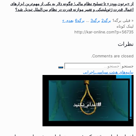
از «برتون وودز» تا تسلیح نظام مالی؛ چگونه دلار به یکی از مهم‌ترین ابزارهای
اعمال قدرت ژئوپلیتیکی و تغییر موازنه قدرت در نظام بین‌الملل تبدیل شد؟
« قبلی
برگه
1
برگه
2
برگه
3
…
برگه
6
بعدی »
لینک کوتاه
http://kar-online.com?p=56735
نظرات
Comments are closed.
جستجو
بیانیه‌های هیئت‌ سیاسی‌ـ‌اجرایی