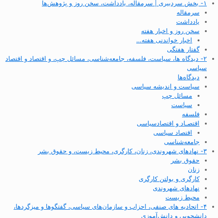
۱- بخش سردبیری | سرمقاله، یادداشت، سخن روز و پژوهش‌ها
سرمقاله
یادداشت
سخن روز و اخبار هفته
اخبار خواندنی هفته…
گفتار هفتگی
۲- دیدگاه ها، سیاست، فلسفه، جامعه‌شناسی، مسائل چپ، و اقتصاد و اقتصاد
سیاسی
دیدگاه‌ها
سیاست و اندیشه سیاسی
مسائل چپ
سیاست
فلسفه
اقتصـاد و اقتصاد‌سیاسی
اقتصاد سیاسی
جامعه‌شناسی
۳- نهادهای شهروندی، زنان، کارگری، محیط زیست، و حقوق بشر
حقوق بشر
زنان
کارگری و بولتن کارگری
نهادهای شهروندی
محیط زیست
۴- اتحادیه های صنفی، احزاب و سازمان‌های سیاسی، گفتگوها و میزگردها،
دانشجویی و دانش‌آموزی