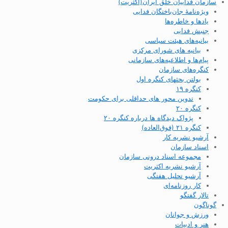
سازمان فداییان خلق ایران(اکثریت)
ویژه‌نامهٔ جان‌باختگان فدایی
یادها و خاطره‌ها
جنبش فدایی
بیانیه‌های هیئت سیاسی
بیانیه های شورای مرکزی
پیام‌ها و اطلاعیه‌های سازمانی
کنگره‌های سازمان
بولتن بحثهای کنگره اول
کنگره ۱۹
تدوین محور های حداقلی برای حکومت
کنگره ۲۰
پژواک دیدگاه ها درباره کنگره ۲۰
کنگره ۲۱ (فوق‌العاده)
آرشیو نشریه کار
اسناد سازمان
مجموعه اسناد درونی سازمان
آرشیو نشریه اکثریت
آرشیو تحلیل هفتگی
کار روزنامه‌ای
تالار گفتگو
گوناگون
ورزش و جوانان
هنر و ادبیات