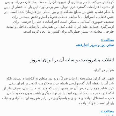
کوچک‌تر می‌کند، شمار بیشتری از شهروندان را به صف مخالفان می‌راند و پس
از مدتی، اعتراضات گسترده‌تری دوباره سر برمی‌آورد. این بار اما فشار از پایین
با خطر تشدید تنش در سطح منطقه‌ای و بین‌المللی نیز هم‌زمان شده است. در
چنین فضایی، اسرائیل ـ با سابقه حملات تحریک آمیز و تلاش مستمر برای
تضعیف جمهوری اسلامی ـ ممکن است اعتراضات داخلی را فرصتی برای
ازسرگیری حملات علیه ایران تلقی کند. این هم‌زمانی نارضایتی داخلی و تهدید
خارجی، معادله‌ای بسیار خطرناک برای کشور ما ایجاد کرده است.
مطالعه »
سخن روز و مرور اخبارهفته
انقلاب مشروطیت و سایه آن بر ایران امروز
شهناز قراگزلو
شهناز قراگزلو: مشروطه را نباید صرفاً رویدادی متعلق به گذشته دانست، بلکه
باید آن را نقطه آغاز گفت‌وگویی ناتمام درباره حکومت قانون در ایران تلقی
کرد. شاید مهم‌ترین درس آن نیز همین باشد که هیچ نظام سیاسی، صرف‌نظر از
آنکه قدرت در دست شاه، روحانیت یا هر نهاد دیگری باشد، بدون محدود شدن
قدرت، استقلال نهادهای قانونی و پاسخ‌گویی در برابر شهروندان، به آزادی و ثبات
پایدار دست نخواهد یافت.
مطالعه »
یادداشت