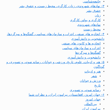
جامعه‌شناسی
۳- نهادهای شهروندی، زنان، کارگری، محیط زیست، و حقوق بشر
حقوق بشر
زنان
کارگری و بولتن کارگری
نهادهای شهروندی
محیط زیست
۴- اتحادیه های صنفی، احزاب و سازمان‌های سیاسی، گفتگوها و میزگردها،
دانشجویی و دانش‌آموزی
اتحادیه ها و کانون های صنفی
احزاب و سازمان‌های سیاسی
گفتگوها و میزگردها
دانشجویی و دانش‌آموزی
۵- هنر و ادبیات، علوم، تاریخ، ورزشی و جوانان، رسانه صوتی و تصویری، و
گوناگون
هنر و ادبیات
شعر
ورزش و جوانان
تاریخ
رسانه صوتی و تصویری
۶- جهان امروز، افغانستان، پیرامون ایران، و نظرات شما
جهان امروز
بین‌المللی
پیرامون ایران