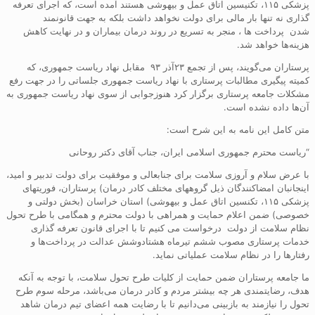
پزشکی ۱۱۵، تکنیسین اتاق عمل و بیهوشی هستند آمده است، که اجرای تعرفه
گذاری نه تنها بار مالی برای دولت نخواهد داشت بلکه به جهت قانونمند
شدن پرداخت ها ، منجر به تسریع در روند درمان بیماران و در ‌‌نهایت کاهش
هزینه‌ها خواهد شد.
پرستاران می‌گویند، پس از تجمع ۲۳آذر ۹۳ مقابل نهاد ریاست جمهوری، که
کمیته پیگیری مطالبات پرستاری با نهاد ریاست جمهوری جلساتی را در جهت رفع
مشکلات جامعه پرستاری برگزار کرد هنوزجوابی از سوی نهاد ریاست جمهوری به
آن‌ها داده نشده است.
متن کامل این نامه به این شرح است:
“ریاست محترم جمهوری اسلامی ایران، جناب آقای دکتر روحانی
با عرض سلام و آروزی سلامت برای جنابعالی و موفقیت برای دولت تدبیر و امید،
اینجانبان امضاکنندگان ذیل گروههای مختلف کادر درمان) پرستاران، فوریتهای
پزشکی ۱۱۵، تکنسین اتاق عمل و بیهوشی) استان خراسان (بخش دولتی و
خصوصی) ضمن اعلام حمایت و همراهی با دولت محترم و همگامی با طرح تحول
نظام سلامت از دولت درخواست می کنیم تا با اجرای قانون تعرفه گذاری
خدمات پرستاری مصوب ششم تیرماه هشتادوشش عدالت در پرداخت‌ها و
رفتار‌ها را در نظام سلامت عملیاتی نماید.
ما جامعه پرستاران ضمن حمایت از کلیات طرح تحول سلامت، با توجه به آنکه
هدف، رضایتمندی هر چه بیشتر مردم و کادر درمان می‌باشد، مرحله سوم طرح
تحول را نیازمند به بازبینی می‌دانیم تا با رضایت همه اعضای تیم درمان شاهد