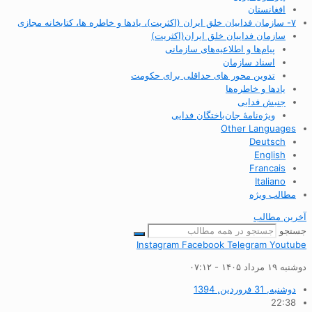
افغانستان
۷- سازمان فداییان خلق ایران (اکثریت)، یادها و خاطره ها، کتابخانه مجازی
سازمان فداییان خلق ایران(اکثریت)
پیام‌ها و اطلاعیه‌های سازمانی
اسناد سازمان
تدوین محور های حداقلی برای حکومت
یادها و خاطره‌ها
جنبش فدایی
ویژه‌نامهٔ جان‌باختگان فدایی
Other Languages
Deutsch
English
Francais
Italiano
مطالب ویژه
آخرین مطالب
جستجو
Instagram
Facebook
Telegram
Youtube
دوشنبه ۱۹ مرداد ۱۴۰۵ - ۰۷:۱۲
دوشنبه, 31 فروردین, 1394
22:38