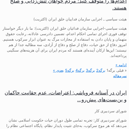
اعدام‌ها را متوقف کنید؛ مردم خواهان تنش‌زدایی و صلح
هستند.
هیئت سیاسی ـ اجرایی سازمان فداییان خلق ایران (اکثریت)
هیئت سیاسی-اجرایی سازمان فدائیان خلق ایران (اکثریت): ما بار دیگر خواستار
توقف فوری اجرای تمامی احکام اعدام، تضمین دادرسی عادلانه، رعایت حقوق
متهمان و پایان دادن به استفاده از مجازات مرگ به عنوان ابزار سرکوب هستیم.
امروز دفاع از حق حیات، دفاع از صلح و دفاع از آزادی، سه مطالبه جدا از هم
نیستند؛ این‌ها ارکان آینده‌ای هستند که مردم ایران برای آن هزینه‌های سنگینی
پرداخته‌اند.
ادامه »
« قبلی
برگه
1
برگه
2
برگه
3
برگه
4
برگه
5
بعدی »
سرمقاله
ایران در آستانه فروپاشی: اعتراضات، عدم حقانیت حاکمان
و بن‌بست‌های پیش‌رو…
شورای سردبیری کار
شورای سردبیری کار: تجربه تمامی طول دوران حیات حکومت اسلامی نشان
می‌دهد که هر موج سرکوب، به‌جای تثبیت پایدار نظام، پایگاه اجتماعی نظام را