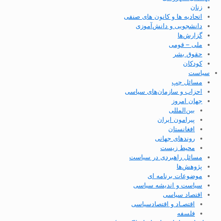
زنان
اتحادیه ها و کانون های صنفی
دانشجویی و دانش‌آموزی
گزارش‌ها
ملی – قومی
حقوق بشر
کودکان
سیاست
مسائل چپ
احزاب و سازمان‌های سیاسی
جهان امروز
بین‌المللی
پیرامون ایران
افغانستان
روندهای جهانی
محیط زیست
مسائل راهبردی در سیاست
پژوهش‌ها
موضوعات برنامه ای
سیاست و اندیشه سیاسی
اقتصاد سیاسی
اقتصـاد و اقتصاد‌سیاسی
فلسفه