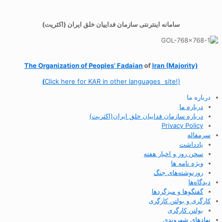
سامانه اینترنتی سازمان فداییان خلق ایران (اکثریت)
The Organization of
Peoples’ Fadaian
of
Iran (Majority)
(
Click here for KAR in other languages site!)
درباره ما
درباره ما
درباره سازمان فداییان خلق ایران(اکثریت)
Privacy Policy
سرمقاله
یادداشت
سخن روز و اخبار هفته
ویژه نامه ها
روزنوشته‌های جنگ
دیدگاه‌ها
گفتگوها و میزگردها
کارگری و بولتن کارگری
بولتن کارگری
نهادهای شهروندی