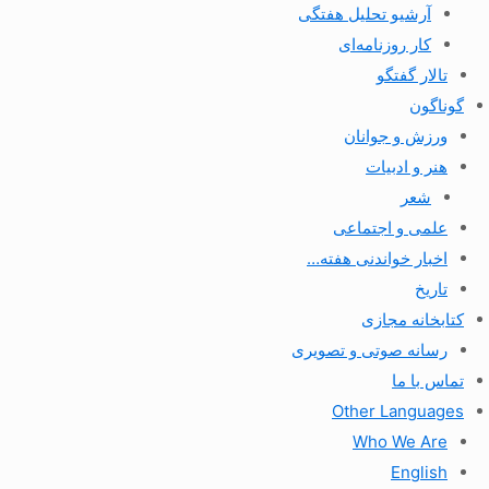
آرشیو تحلیل هفتگی
کار روزنامه‌ای
تالار گفتگو
گوناگون
ورزش و جوانان
هنر و ادبیات
شعر
علمی و اجتماعی
اخبار خواندنی هفته…
تاریخ
کتابخانه مجازی
رسانه صوتی و تصویری
تماس با ما
Other Languages
Who We Are
English