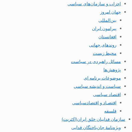
احزاب و سازمان‌های سیاسی
جهان امروز
بین‌المللی
پیرامون ایران
افغانستان
روندهای جهانی
محیط زیست
مسائل راهبردی در سیاست
پژوهش‌ها
موضوعات برنامه ای
سیاست و اندیشه سیاسی
اقتصاد سیاسی
اقتصـاد و اقتصاد‌سیاسی
فلسفه
سازمان فداییان خلق ایران(اکثریت)
ویژه‌نامهٔ جان‌باختگان فدایی