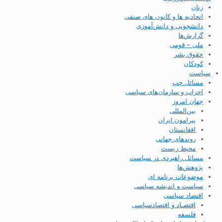
زنان
اتحادیه ها و کانون های صنفی
دانشجویی و دانش‌آموزی
گزارش‌ها
ملی – قومی
حقوق بشر
کودکان
سیاست
مسائل چپ
احزاب و سازمان‌های سیاسی
جهان امروز
بین‌المللی
پیرامون ایران
افغانستان
روندهای جهانی
محیط زیست
مسائل راهبردی در سیاست
پژوهش‌ها
موضوعات برنامه ای
سیاست و اندیشه سیاسی
اقتصاد سیاسی
اقتصـاد و اقتصاد‌سیاسی
فلسفه