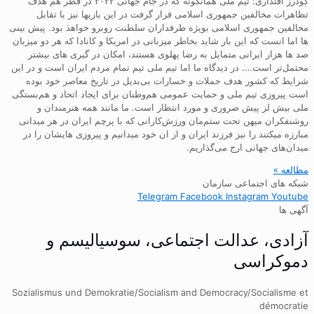
گودرز اقتداری: تیم ملی همانگونه که در جام جهانی ۲۰۲۲ در قطر هم هدف
تظاهرات مخالفین جمهوری اسلامی قرار گرفت در این بازیها نیز با تقابل
مخالفین جمهوری اسلامی بویژه طرفداران سلطنت روبرو خواهذ بود. پیش بینی
ها اما انست که این بار شاید بخاطر میزبانی در امریکا و کانادا که هر دو میزبان
صد ها هزار ایرانی متمایل به رضا پهلوی هستند، امکان در گیری های بیشتر
محتمل‌تر است…. در دیدگاه ما اما تیم ملی تیم تمام مردم ایران است و در این
شرایط که کشور هدف حملات و خسارات بی‌بدیل در تاریخ معاصر خود بوده
است پیروزی تیم ملی و حمایت عمومی هم‌وطنان برای ایجاد اتحاد و هم‌بستگی
ملی بیش لز پیش ضروری و مورد انتظار است. ما مانند همه هنرمندان و
روشنفکران میهن تحت ستم‌مان ورزش‌کارانی که با پرچم ایران در هر میدانی
مبارزه میکنند را نیز فرزند ایران و از ان خود میدانیم و پیروزی هایشان را در
میدان‌های جهانی ارج می‌گذاریم.
مطالعه »
شبکه های اجتماعی سازمان
Telegram
Facebook
Instagram
Youtube
آگهی ها
آزادی، عدالت اجتماعی، سوسیالیسم و
دموکراسی
Sozialismus und Demokratie/Socialism and Democracy/Socialisme et
démocratie