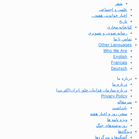
شعر
علمی و اجتماعی
اخبار خواندنی هفته…
تاریخ
کتابخانه مجازی
رسانه صوتی و تصویری
تماس با ما
Other Languages
Who We Are
English
Francais
Deutsch
درباره ما
درباره ما
درباره سازمان فداییان خلق ایران(اکثریت)
Privacy Policy
سرمقاله
یادداشت
سخن روز و اخبار هفته
ویژه نامه ها
روزنوشته‌های جنگ
دیدگاه‌ها
گفتگوها و میزگردها