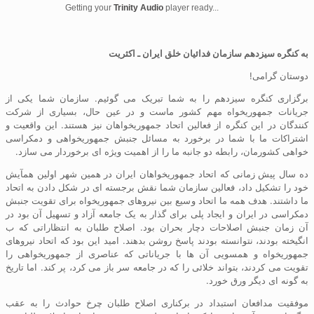
Getting your
Trinity Audio
player ready...
به
کنگره
سیزدهم
سازمان
فدائیان
خلق
ایران ـ
اکثریت
دوستان گرامی!
برگزاری کنگره سیزدهم را به شما تبریک می گوئیم. سازمان شما یکی از
جریانات جمهوریخواه مهم کشور ماست و در عین حال، بسیاری از شرکت
کنندگان در این کنگره از فعالین اتحاد جمهوریخواهان نیز هستند. این واقعیت و
اشتراکات ما با شما در برخورد به مسائل جنبش جمهوریخواهی و دمکراسی
خواهی کشورمان، رابطه دو جانبه ما را از اهمیت ویژه ای برخوردار می سازد.
ده سال پیش زمانی که اتحاد جمهوریخواهان ایران در همین شهر اولین همآیش
خود را تشکیل داد، فعالین سازمان شما نقش برجسته ای در شکل دادن به اتحاد
ما داشتند. هدف همه ما اتحاد وسیع بین نیروهای جمهوریخواه برای تقویت جنبش
دمکراسی در ایران و ایجاد پلی برای گذار به یک جامعه آزاد و تسهیل آن بود در
آن زمان جنبش اصلاحات دچار بحران بود. اصلاح طلبان به انتظاراتی که ب
انگیخته بودند، نتوانسته بودند پاسخ روشن بدهند. امید این بود که اتحاد نیروهای
جمهوریخواه و همسویی آن ها با جریاناتی که عناصری از جمهوریخواهی را
تقویت می کردند، بتواند خلائی را که در جامعه سر باز می کرد، پر کند. اما تاریخ
به گونه ای دیگر ورق خورد.
موفقیت مدافعان استبداد در برکناری اصلاح طلبان چرخ حوادث را به عقب