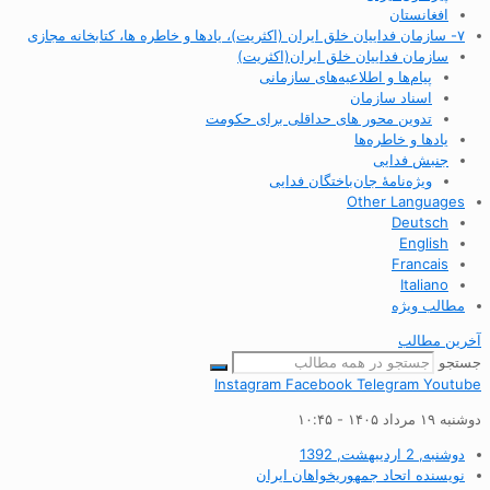
افغانستان
۷- سازمان فداییان خلق ایران (اکثریت)، یادها و خاطره ها، کتابخانه مجازی
سازمان فداییان خلق ایران(اکثریت)
پیام‌ها و اطلاعیه‌های سازمانی
اسناد سازمان
تدوین محور های حداقلی برای حکومت
یادها و خاطره‌ها
جنبش فدایی
ویژه‌نامهٔ جان‌باختگان فدایی
Other Languages
Deutsch
English
Francais
Italiano
مطالب ویژه
آخرین مطالب
جستجو
Instagram
Facebook
Telegram
Youtube
دوشنبه ۱۹ مرداد ۱۴۰۵ - ۱۰:۴۵
دوشنبه, 2 اردیبهشت, 1392
نویسنده
اتحاد جمهوریخواهان ایران