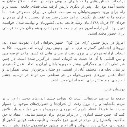
برگرداند. دستآوردهایی را که با رای میلیونی مردم در انتخاب اصلاح طلبان به
دست آمده بود، یکی پس از دیگری بازپس گرفته شد. فضای جامعه بسته تر و
راه برای ورود جمهوریخواهان به سیاست عملی در ایران مسدودتر شد. اما
جامعه ما به عقب باز نگشت. برآمد جنبش سبز بعد از دستبرد به آرای مردم در
فردای ۲۲ خرداد ۱۳۸۸،بیان رشد جامعه مدنی کشورمان و نهادینه شدن خواست
تغییر بود. این اراده امروز هم در جامعه ما وجود دارد و هم چنان مترصد فرصتی
برای حضور مجدد است.
امروز در پرتو جنبش “رای من کو؟” جمهوریخواهان ایران تقویت شده اند.
نیروهای اجتماعی گسترده تری به این جنبش روی آورده اند. ضرورت اتکا به
انتخاب آزادانه مردم برای برون رفت از بحران هایی که کشور ما در عرصه ملی
و بین المللی با آن ها دست به گریبان است، فراگیرتر شده است. در چنین
شرائطی تاکید بر همگرائی بیشتر جمهوریخواهان ایران و اتحاد عمل گستردتر
در میان نحله های مختلف آنان از اهمیتی دو چندان برخوردار است. همگرائی و
اتحاد عمل نیروهای جمهوریخواه در هر سطحی می تواند در ترسیم چشم
اندازهای امید بخش برای آینده ایران موثر باشد.
دوستان عزیز!
جامعه ما نیازمند نیروهائی است که بتوانند چشم انداز‌های نوینی را در برابر
مردم بگشایند و راه برون رفت از بحران‌ها و دشواری‌های موجود را هموار
سازند. ما عمیقا اعتقاد داریم که نیروهای جمهوریخواه می توانند و باید تلاش
کنند که چنین چشم‌ اندازی را در برابر مردم ایران ترسیم نمایند. اعتقاد به حق
حاکمیت بلامنازع رای مردم در تعیین نوع حکومت و تابعیت همه قوانین کشور از
همین رای، جدائی دین از دولت و التزام بر منشور جهانشمول حقوق بشر از پایه