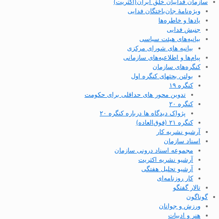
سازمان فداییان خلق ایران(اکثریت)
ویژه‌نامهٔ جان‌باختگان فدایی
یادها و خاطره‌ها
جنبش فدایی
بیانیه‌های هیئت سیاسی
بیانیه های شورای مرکزی
پیام‌ها و اطلاعیه‌های سازمانی
کنگره‌های سازمان
بولتن بحثهای کنگره اول
کنگره ۱۹
تدوین محور های حداقلی برای حکومت
کنگره ۲۰
پژواک دیدگاه ها درباره کنگره ۲۰
کنگره ۲۱ (فوق‌العاده)
آرشیو نشریه کار
اسناد سازمان
مجموعه اسناد درونی سازمان
آرشیو نشریه اکثریت
آرشیو تحلیل هفتگی
کار روزنامه‌ای
تالار گفتگو
گوناگون
ورزش و جوانان
هنر و ادبیات