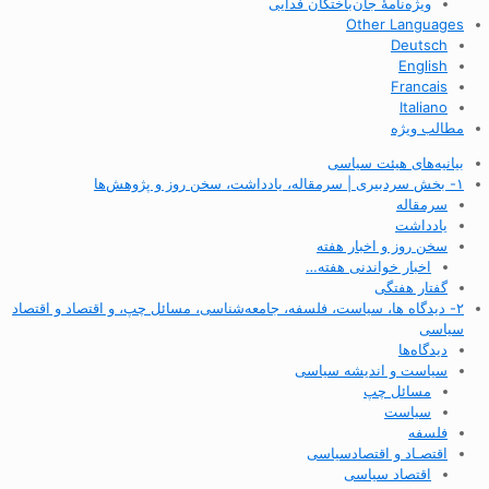
ویژه‌نامهٔ جان‌باختگان فدایی
Other Languages
Deutsch
English
Francais
Italiano
مطالب ویژه
بیانیه‌های هیئت سیاسی
۱- بخش سردبیری | سرمقاله، یادداشت، سخن روز و پژوهش‌ها
سرمقاله
یادداشت
سخن روز و اخبار هفته
اخبار خواندنی هفته…
گفتار هفتگی
۲- دیدگاه ها، سیاست، فلسفه، جامعه‌شناسی، مسائل چپ، و اقتصاد و اقتصاد
سیاسی
دیدگاه‌ها
سیاست و اندیشه سیاسی
مسائل چپ
سیاست
فلسفه
اقتصـاد و اقتصاد‌سیاسی
اقتصاد سیاسی