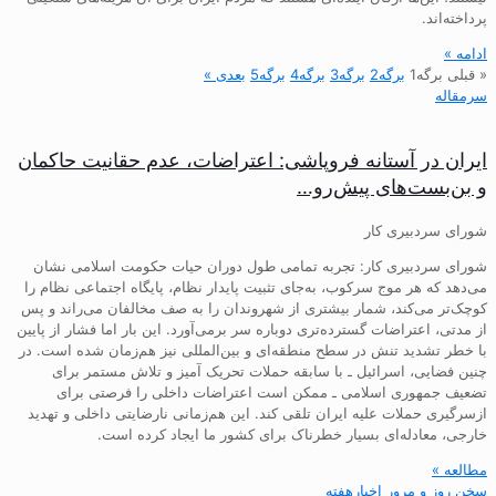
پرداخته‌اند.
ادامه »
« قبلی
برگه
1
برگه
2
برگه
3
برگه
4
برگه
5
بعدی »
سرمقاله
ایران در آستانه فروپاشی: اعتراضات، عدم حقانیت حاکمان
و بن‌بست‌های پیش‌رو…
شورای سردبیری کار
شورای سردبیری کار: تجربه تمامی طول دوران حیات حکومت اسلامی نشان
می‌دهد که هر موج سرکوب، به‌جای تثبیت پایدار نظام، پایگاه اجتماعی نظام را
کوچک‌تر می‌کند، شمار بیشتری از شهروندان را به صف مخالفان می‌راند و پس
از مدتی، اعتراضات گسترده‌تری دوباره سر برمی‌آورد. این بار اما فشار از پایین
با خطر تشدید تنش در سطح منطقه‌ای و بین‌المللی نیز هم‌زمان شده است. در
چنین فضایی، اسرائیل ـ با سابقه حملات تحریک آمیز و تلاش مستمر برای
تضعیف جمهوری اسلامی ـ ممکن است اعتراضات داخلی را فرصتی برای
ازسرگیری حملات علیه ایران تلقی کند. این هم‌زمانی نارضایتی داخلی و تهدید
خارجی، معادله‌ای بسیار خطرناک برای کشور ما ایجاد کرده است.
مطالعه »
سخن روز و مرور اخبارهفته