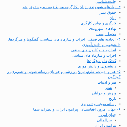
جامعه‌شناسی
۳- نهادهای شهروندی، زنان، کارگری، محیط زیست، و حقوق بشر
حقوق بشر
زنان
کارگری و بولتن کارگری
نهادهای شهروندی
محیط زیست
۴- اتحادیه های صنفی، احزاب و سازمان‌های سیاسی، گفتگوها و میزگردها،
دانشجویی و دانش‌آموزی
اتحادیه ها و کانون های صنفی
احزاب و سازمان‌های سیاسی
گفتگوها و میزگردها
دانشجویی و دانش‌آموزی
۵- هنر و ادبیات، علوم، تاریخ، ورزشی و جوانان، رسانه صوتی و تصویری، و
گوناگون
هنر و ادبیات
شعر
ورزش و جوانان
تاریخ
رسانه صوتی و تصویری
۶- جهان امروز، افغانستان، پیرامون ایران، و نظرات شما
جهان امروز
بین‌المللی
پیرامون ایران