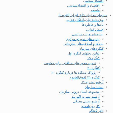
اقتصاد سیاسی
اقتصـاد و اقتصاد‌سیاسی
فلسفه
سازمان فداییان خلق ایران(اکثریت)
ویژه‌نامهٔ جان‌باختگان فدایی
یادها و خاطره‌ها
جنبش فدایی
بیانیه‌های هیئت سیاسی
بیانیه های شورای مرکزی
پیام‌ها و اطلاعیه‌های سازمانی
کنگره‌های سازمان
بولتن بحثهای کنگره اول
کنگره ۱۹
تدوین محور های حداقلی برای حکومت
کنگره ۲۰
پژواک دیدگاه ها درباره کنگره ۲۰
کنگره ۲۱ (فوق‌العاده)
آرشیو نشریه کار
اسناد سازمان
مجموعه اسناد درونی سازمان
آرشیو نشریه اکثریت
آرشیو تحلیل هفتگی
کار روزنامه‌ای
تالار گفتگو