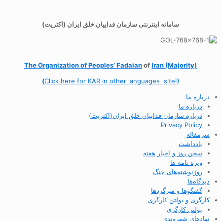
سامانه اینترنتی سازمان فداییان خلق ایران (اکثریت)
The Organization of
Peoples’ Fadaian
of
Iran (Majority)
(
Click here for KAR in other languages site!)
درباره ما
درباره ما
درباره سازمان فداییان خلق ایران(اکثریت)
Privacy Policy
سرمقاله
یادداشت
سخن روز و اخبار هفته
ویژه نامه ها
روزنوشته‌های جنگ
دیدگاه‌ها
گفتگوها و میزگردها
کارگری و بولتن کارگری
بولتن کارگری
نهادهای شهروندی