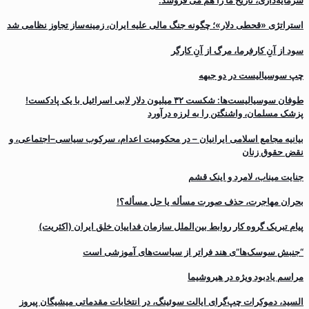
سرمایه‌داری، تاریخ ما را هم می فروشد.
استراتژی «قحطی دلار»؛ چگونه جنگ مالی علیه ایران، زمینه‌ساز تجاوز نظامی شد
سود از آنِ کارفرما، مرگ از آنِ کارگر
چپ سوسیالیست در دو جبهه
طوفان سوسیالیست‌ها: شکست ۳۲ میلیون دلار لابی اسرائیل با یک پادکست!
پزشک مسلمان، واشنگتن را به لرزه درآورد
بیانیه مجامع اسلامی ایرانیان – در محکومیت اعدام، سرکوب سیاسی–اجتماعی، و
نقض حقوق زنان
جنایت میناب، لامرد و اینک قشم
بحران مهاجرت‌، حذف صورت مسأله یا حل مسأله؟!
پیام تبریک گروه کار روابط بین‌الملل سازمان فداییان خلق ایران (اکثریت)
“جنبش سوسک‌ها”ی هند فراتر از سیاست‌های آموزشی است
مراسم یادبود ویژه در هیروشیما
السید، دموکرات چپ‌گرای ایالت سوئینگ، در انتخابات مقدماتی میشیگان پیروز