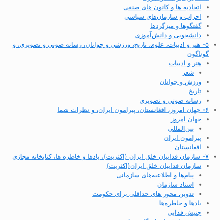
اتحادیه ها و کانون های صنفی
احزاب و سازمان‌های سیاسی
گفتگوها و میزگردها
دانشجویی و دانش‌آموزی
۵- هنر و ادبیات، علوم، تاریخ، ورزشی و جوانان، رسانه صوتی و تصویری، و
گوناگون
هنر و ادبیات
شعر
ورزش و جوانان
تاریخ
رسانه صوتی و تصویری
۶- جهان امروز، افغانستان، پیرامون ایران، و نظرات شما
جهان امروز
بین‌المللی
پیرامون ایران
افغانستان
۷- سازمان فداییان خلق ایران (اکثریت)، یادها و خاطره ها، کتابخانه مجازی
سازمان فداییان خلق ایران(اکثریت)
پیام‌ها و اطلاعیه‌های سازمانی
اسناد سازمان
تدوین محور های حداقلی برای حکومت
یادها و خاطره‌ها
جنبش فدایی