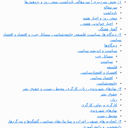
۱- بخش سردبیری | سرمقاله، یادداشت، سخن روز و پژوهش‌ها
سرمقاله
یادداشت
سخن روز و اخبار هفته
اخبار خواندنی هفته…
گفتار هفتگی
۲- دیدگاه ها، سیاست، فلسفه، جامعه‌شناسی، مسائل چپ، و اقتصاد و اقتصاد
سیاسی
دیدگاه‌ها
سیاست و اندیشه سیاسی
مسائل چپ
سیاست
فلسفه
اقتصـاد و اقتصاد‌سیاسی
اقتصاد سیاسی
جامعه‌شناسی
۳- نهادهای شهروندی، زنان، کارگری، محیط زیست، و حقوق بشر
حقوق بشر
زنان
کارگری و بولتن کارگری
نهادهای شهروندی
محیط زیست
۴- اتحادیه های صنفی، احزاب و سازمان‌های سیاسی، گفتگوها و میزگردها،
دانشجویی و دانش‌آموزی