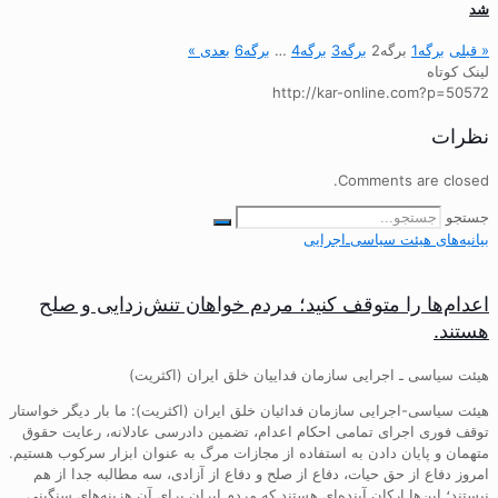
شد
« قبلی
برگه
1
برگه
2
برگه
3
برگه
4
…
برگه
6
بعدی »
لینک کوتاه
http://kar-online.com?p=50572
نظرات
Comments are closed.
جستجو
بیانیه‌های هیئت‌ سیاسی‌ـ‌اجرایی
اعدام‌ها را متوقف کنید؛ مردم خواهان تنش‌زدایی و صلح
هستند.
هیئت سیاسی ـ اجرایی سازمان فداییان خلق ایران (اکثریت)
هیئت سیاسی-اجرایی سازمان فدائیان خلق ایران (اکثریت): ما بار دیگر خواستار
توقف فوری اجرای تمامی احکام اعدام، تضمین دادرسی عادلانه، رعایت حقوق
متهمان و پایان دادن به استفاده از مجازات مرگ به عنوان ابزار سرکوب هستیم.
امروز دفاع از حق حیات، دفاع از صلح و دفاع از آزادی، سه مطالبه جدا از هم
نیستند؛ این‌ها ارکان آینده‌ای هستند که مردم ایران برای آن هزینه‌های سنگینی