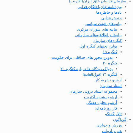
سازمان فداییان خلق ایران(اکثریت)
ویژه‌نامهٔ جان‌باختگان فدایی
یادها و خاطره‌ها
جنبش فدایی
بیانیه‌های هیئت سیاسی
بیانیه های شورای مرکزی
پیام‌ها و اطلاعیه‌های سازمانی
کنگره‌های سازمان
بولتن بحثهای کنگره اول
کنگره ۱۹
تدوین محور های حداقلی برای حکومت
کنگره ۲۰
پژواک دیدگاه ها درباره کنگره ۲۰
کنگره ۲۱ (فوق‌العاده)
آرشیو نشریه کار
اسناد سازمان
مجموعه اسناد درونی سازمان
آرشیو نشریه اکثریت
آرشیو تحلیل هفتگی
کار روزنامه‌ای
تالار گفتگو
گوناگون
ورزش و جوانان
هنر و ادبیات