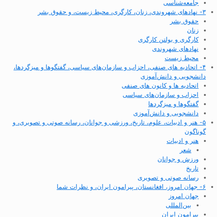
جامعه‌شناسی
۳- نهادهای شهروندی، زنان، کارگری، محیط زیست، و حقوق بشر
حقوق بشر
زنان
کارگری و بولتن کارگری
نهادهای شهروندی
محیط زیست
۴- اتحادیه های صنفی، احزاب و سازمان‌های سیاسی، گفتگوها و میزگردها،
دانشجویی و دانش‌آموزی
اتحادیه ها و کانون های صنفی
احزاب و سازمان‌های سیاسی
گفتگوها و میزگردها
دانشجویی و دانش‌آموزی
۵- هنر و ادبیات، علوم، تاریخ، ورزشی و جوانان، رسانه صوتی و تصویری، و
گوناگون
هنر و ادبیات
شعر
ورزش و جوانان
تاریخ
رسانه صوتی و تصویری
۶- جهان امروز، افغانستان، پیرامون ایران، و نظرات شما
جهان امروز
بین‌المللی
پیرامون ایران