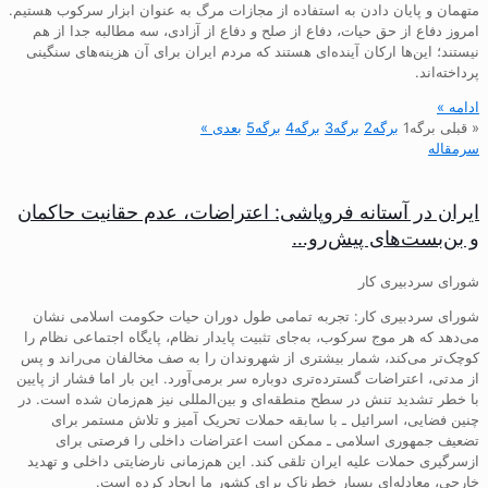
متهمان و پایان دادن به استفاده از مجازات مرگ به عنوان ابزار سرکوب هستیم.
امروز دفاع از حق حیات، دفاع از صلح و دفاع از آزادی، سه مطالبه جدا از هم
نیستند؛ این‌ها ارکان آینده‌ای هستند که مردم ایران برای آن هزینه‌های سنگینی
پرداخته‌اند.
ادامه »
« قبلی
برگه
1
برگه
2
برگه
3
برگه
4
برگه
5
بعدی »
سرمقاله
ایران در آستانه فروپاشی: اعتراضات، عدم حقانیت حاکمان
و بن‌بست‌های پیش‌رو…
شورای سردبیری کار
شورای سردبیری کار: تجربه تمامی طول دوران حیات حکومت اسلامی نشان
می‌دهد که هر موج سرکوب، به‌جای تثبیت پایدار نظام، پایگاه اجتماعی نظام را
کوچک‌تر می‌کند، شمار بیشتری از شهروندان را به صف مخالفان می‌راند و پس
از مدتی، اعتراضات گسترده‌تری دوباره سر برمی‌آورد. این بار اما فشار از پایین
با خطر تشدید تنش در سطح منطقه‌ای و بین‌المللی نیز هم‌زمان شده است. در
چنین فضایی، اسرائیل ـ با سابقه حملات تحریک آمیز و تلاش مستمر برای
تضعیف جمهوری اسلامی ـ ممکن است اعتراضات داخلی را فرصتی برای
ازسرگیری حملات علیه ایران تلقی کند. این هم‌زمانی نارضایتی داخلی و تهدید
خارجی، معادله‌ای بسیار خطرناک برای کشور ما ایجاد کرده است.