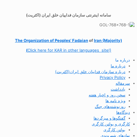
سامانه اینترنتی سازمان فداییان خلق ایران (اکثریت)
The Organization of
Peoples’ Fadaian
of
Iran (Majority)
(
Click here for KAR in other languages site!)
درباره ما
درباره ما
درباره سازمان فداییان خلق ایران(اکثریت)
Privacy Policy
سرمقاله
یادداشت
سخن روز و اخبار هفته
ویژه نامه ها
روزنوشته‌های جنگ
دیدگاه‌ها
گفتگوها و میزگردها
کارگری و بولتن کارگری
بولتن کارگری
نهادهای شهروندی