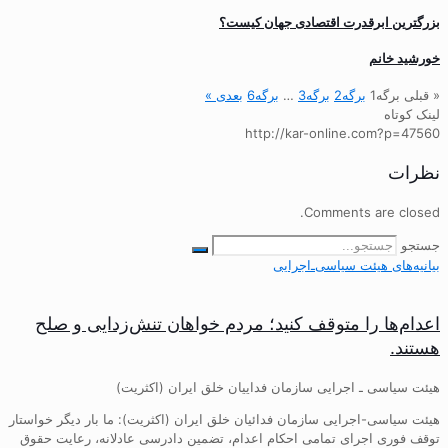
بزرگترین ابرقدرت اقتصادی جهان کیست؟
خورشید خانم
« قبلی
برگه
1
برگه
2
برگه
3
…
برگه
6
بعدی »
لینک کوتاه
http://kar-online.com?p=47560
نظرات
Comments are closed.
جستجو
بیانیه‌های هیئت‌ سیاسی‌ـ‌اجرایی
اعدام‌ها را متوقف کنید؛ مردم خواهان تنش‌زدایی و صلح
هستند.
هیئت سیاسی ـ اجرایی سازمان فداییان خلق ایران (اکثریت)
هیئت سیاسی-اجرایی سازمان فدائیان خلق ایران (اکثریت): ما بار دیگر خواستار
توقف فوری اجرای تمامی احکام اعدام، تضمین دادرسی عادلانه، رعایت حقوق