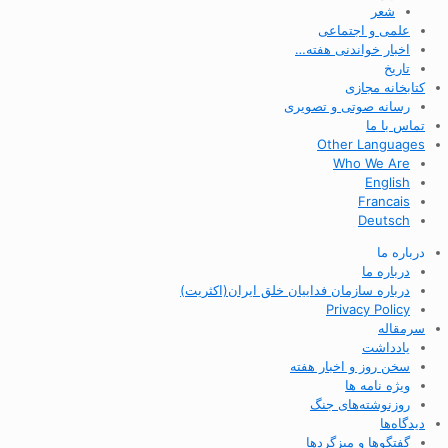
شعر
علمی و اجتماعی
اخبار خواندنی هفته…
تاریخ
کتابخانه مجازی
رسانه صوتی و تصویری
تماس با ما
Other Languages
Who We Are
English
Francais
Deutsch
درباره ما
درباره ما
درباره سازمان فداییان خلق ایران(اکثریت)
Privacy Policy
سرمقاله
یادداشت
سخن روز و اخبار هفته
ویژه نامه ها
روزنوشته‌های جنگ
دیدگاه‌ها
گفتگوها و میزگردها