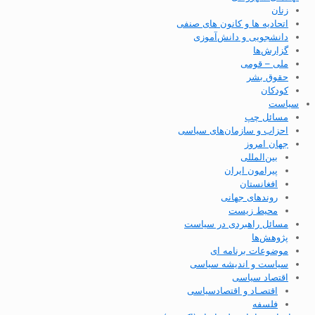
زنان
اتحادیه ها و کانون های صنفی
دانشجویی و دانش‌آموزی
گزارش‌ها
ملی – قومی
حقوق بشر
کودکان
سیاست
مسائل چپ
احزاب و سازمان‌های سیاسی
جهان امروز
بین‌المللی
پیرامون ایران
افغانستان
روندهای جهانی
محیط زیست
مسائل راهبردی در سیاست
پژوهش‌ها
موضوعات برنامه ای
سیاست و اندیشه سیاسی
اقتصاد سیاسی
اقتصـاد و اقتصاد‌سیاسی
فلسفه