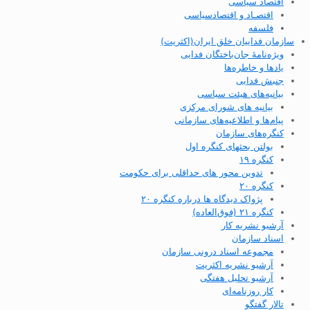
اقتصاد سیاسی
اقتصـاد و اقتصاد‌سیاسی
فلسفه
سازمان فداییان خلق ایران(اکثریت)
ویژه‌نامهٔ جان‌باختگان فدایی
یادها و خاطره‌ها
جنبش فدایی
بیانیه‌های هیئت سیاسی
بیانیه های شورای مرکزی
پیام‌ها و اطلاعیه‌های سازمانی
کنگره‌های سازمان
بولتن بحثهای کنگره اول
کنگره ۱۹
تدوین محور های حداقلی برای حکومت
کنگره ۲۰
پژواک دیدگاه ها درباره کنگره ۲۰
کنگره ۲۱ (فوق‌العاده)
آرشیو نشریه کار
اسناد سازمان
مجموعه اسناد درونی سازمان
آرشیو نشریه اکثریت
آرشیو تحلیل هفتگی
کار روزنامه‌ای
تالار گفتگو