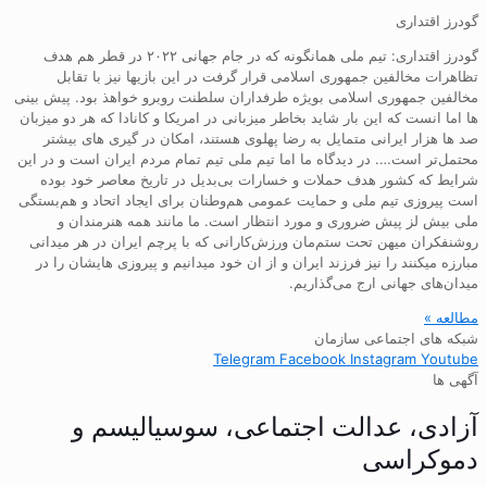
گودرز اقتداری
گودرز اقتداری: تیم ملی همانگونه که در جام جهانی ۲۰۲۲ در قطر هم هدف
تظاهرات مخالفین جمهوری اسلامی قرار گرفت در این بازیها نیز با تقابل
مخالفین جمهوری اسلامی بویژه طرفداران سلطنت روبرو خواهذ بود. پیش بینی
ها اما انست که این بار شاید بخاطر میزبانی در امریکا و کانادا که هر دو میزبان
صد ها هزار ایرانی متمایل به رضا پهلوی هستند، امکان در گیری های بیشتر
محتمل‌تر است…. در دیدگاه ما اما تیم ملی تیم تمام مردم ایران است و در این
شرایط که کشور هدف حملات و خسارات بی‌بدیل در تاریخ معاصر خود بوده
است پیروزی تیم ملی و حمایت عمومی هم‌وطنان برای ایجاد اتحاد و هم‌بستگی
ملی بیش لز پیش ضروری و مورد انتظار است. ما مانند همه هنرمندان و
روشنفکران میهن تحت ستم‌مان ورزش‌کارانی که با پرچم ایران در هر میدانی
مبارزه میکنند را نیز فرزند ایران و از ان خود میدانیم و پیروزی هایشان را در
میدان‌های جهانی ارج می‌گذاریم.
مطالعه »
شبکه های اجتماعی سازمان
Telegram
Facebook
Instagram
Youtube
آگهی ها
آزادی، عدالت اجتماعی، سوسیالیسم و
دموکراسی