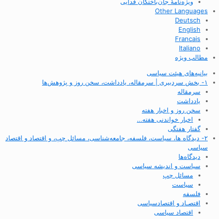
ویژه‌نامهٔ جان‌باختگان فدایی
Other Languages
Deutsch
English
Francais
Italiano
مطالب ویژه
بیانیه‌های هیئت سیاسی
۱- بخش سردبیری | سرمقاله، یادداشت، سخن روز و پژوهش‌ها
سرمقاله
یادداشت
سخن روز و اخبار هفته
اخبار خواندنی هفته…
گفتار هفتگی
۲- دیدگاه ها، سیاست، فلسفه، جامعه‌شناسی، مسائل چپ، و اقتصاد و اقتصاد
سیاسی
دیدگاه‌ها
سیاست و اندیشه سیاسی
مسائل چپ
سیاست
فلسفه
اقتصـاد و اقتصاد‌سیاسی
اقتصاد سیاسی