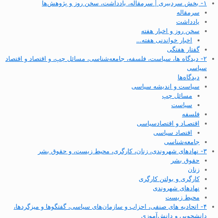
۱- بخش سردبیری | سرمقاله، یادداشت، سخن روز و پژوهش‌ها
سرمقاله
یادداشت
سخن روز و اخبار هفته
اخبار خواندنی هفته…
گفتار هفتگی
۲- دیدگاه ها، سیاست، فلسفه، جامعه‌شناسی، مسائل چپ، و اقتصاد و اقتصاد
سیاسی
دیدگاه‌ها
سیاست و اندیشه سیاسی
مسائل چپ
سیاست
فلسفه
اقتصـاد و اقتصاد‌سیاسی
اقتصاد سیاسی
جامعه‌شناسی
۳- نهادهای شهروندی، زنان، کارگری، محیط زیست، و حقوق بشر
حقوق بشر
زنان
کارگری و بولتن کارگری
نهادهای شهروندی
محیط زیست
۴- اتحادیه های صنفی، احزاب و سازمان‌های سیاسی، گفتگوها و میزگردها،
دانشجویی و دانش‌آموزی