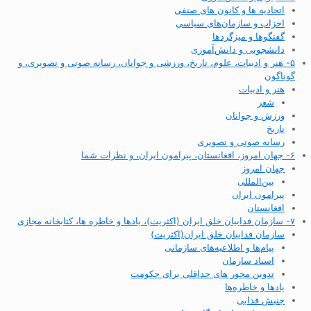
اتحادیه ها و کانون های صنفی
احزاب و سازمان‌های سیاسی
گفتگوها و میزگردها
دانشجویی و دانش‌آموزی
۵- هنر و ادبیات، علوم، تاریخ، ورزشی و جوانان، رسانه صوتی و تصویری، و
گوناگون
هنر و ادبیات
شعر
ورزش و جوانان
تاریخ
رسانه صوتی و تصویری
۶- جهان امروز، افغانستان، پیرامون ایران، و نظرات شما
جهان امروز
بین‌المللی
پیرامون ایران
افغانستان
۷- سازمان فداییان خلق ایران (اکثریت)، یادها و خاطره ها، کتابخانه مجازی
سازمان فداییان خلق ایران(اکثریت)
پیام‌ها و اطلاعیه‌های سازمانی
اسناد سازمان
تدوین محور های حداقلی برای حکومت
یادها و خاطره‌ها
جنبش فدایی