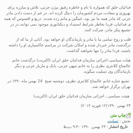
فدائیان خلق که همواره با نام و خاطره رفیق بیژن جزنی، تلاش و مبارزه برای
بهروزی و سعادت مردم کشورمان را دنبال کرده اند. در غم از دست دادن مادر
جزنی که مادر همه ما نیز بود، غمگین و ماتم زده شدند. دریغ و افسوس که همه
ی فدائیان، فردا بخاطر شرایط استبداد و دیکتاتوری موجود نمی توانند در در
تشییع پیکر مادر، شرکت کنند.
قلب و روح تمامی ما با مادر و بازماندگان او خواهد بود. آنانی از ما که از
درگذشت مادر خبردار شده و امکان شرکت در مراسم خاکسپاری او را داشته
باشند، فردا مادر را تنها نخواهند گذاشت.
هیات سیاسی-اجرائی سازمان فدائیان خلق ایران (اکثریت) درگذشت خانم
عالمتاج کلانتری نظری را به خانم میهن جزنی، بابک و مازیار جزنی و دیگر
بازماندگان وی تسلیت میگوید.
تشیع جنازه خانم عالمتاج کلانتری نظری، دوشنبه صبح 24 بهمن ماه ۱۳۹۰ در
تهران برگزار خواهد شد.
هیئت سیاسی ـ اجرائی سازمان فدائیان خلق ایران (اکثریت)
۲۳ بهمن ۱۳۹۰(۱۲ فوریه ۲۰۱۲)
چاپ متن
بخش :
تسليت
تاریخ انتشار
: ۲۳ بهمن, ۱۳۹۰ ۹:۳۰ ب٫ظ