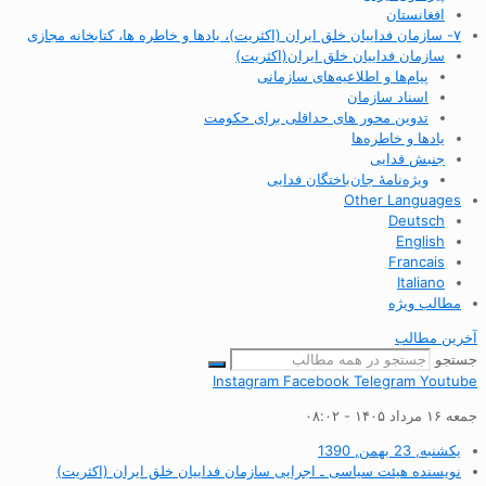
افغانستان
۷- سازمان فداییان خلق ایران (اکثریت)، یادها و خاطره ها، کتابخانه مجازی
سازمان فداییان خلق ایران(اکثریت)
پیام‌ها و اطلاعیه‌های سازمانی
اسناد سازمان
تدوین محور های حداقلی برای حکومت
یادها و خاطره‌ها
جنبش فدایی
ویژه‌نامهٔ جان‌باختگان فدایی
Other Languages
Deutsch
English
Francais
Italiano
مطالب ویژه
آخرین مطالب
جستجو
Instagram
Facebook
Telegram
Youtube
جمعه ۱۶ مرداد ۱۴۰۵ - ۰۸:۰۲
یکشنبه, 23 بهمن, 1390
نویسنده
هیئت سیاسی ـ اجرایی سازمان فداییان خلق ایران (اکثریت)