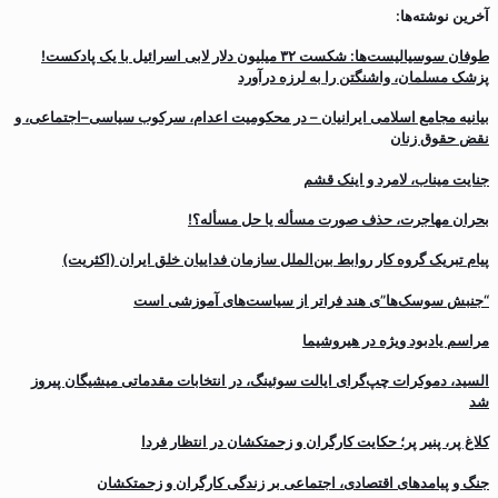
آخرین نوشته‌ها:
طوفان سوسیالیست‌ها: شکست ۳۲ میلیون دلار لابی اسرائیل با یک پادکست!
پزشک مسلمان، واشنگتن را به لرزه درآورد
بیانیه مجامع اسلامی ایرانیان – در محکومیت اعدام، سرکوب سیاسی–اجتماعی، و
نقض حقوق زنان
جنایت میناب، لامرد و اینک قشم
بحران مهاجرت‌، حذف صورت مسأله یا حل مسأله؟!
پیام تبریک گروه کار روابط بین‌الملل سازمان فداییان خلق ایران (اکثریت)
“جنبش سوسک‌ها”ی هند فراتر از سیاست‌های آموزشی است
مراسم یادبود ویژه در هیروشیما
السید، دموکرات چپ‌گرای ایالت سوئینگ، در انتخابات مقدماتی میشیگان پیروز
شد
کلاغ پر، پنیر پر؛ حکایت کارگران و زحمتکشان در انتظار فردا
جنگ و پیامدهای اقتصادی، اجتماعی بر زندگی کارگران و زحمتکشان