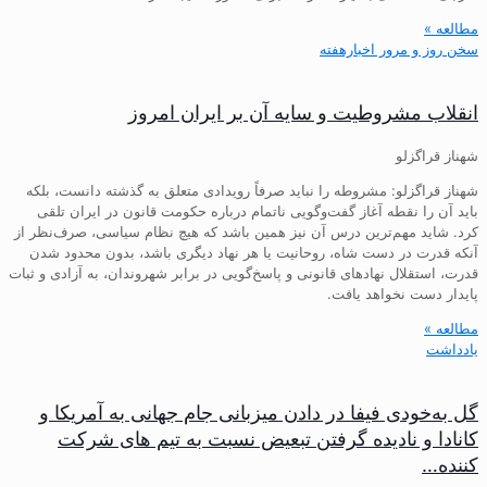
مطالعه »
سخن روز و مرور اخبارهفته
انقلاب مشروطیت و سایه آن بر ایران امروز
شهناز قراگزلو
شهناز قراگزلو: مشروطه را نباید صرفاً رویدادی متعلق به گذشته دانست، بلکه
باید آن را نقطه آغاز گفت‌وگویی ناتمام درباره حکومت قانون در ایران تلقی
کرد. شاید مهم‌ترین درس آن نیز همین باشد که هیچ نظام سیاسی، صرف‌نظر از
آنکه قدرت در دست شاه، روحانیت یا هر نهاد دیگری باشد، بدون محدود شدن
قدرت، استقلال نهادهای قانونی و پاسخ‌گویی در برابر شهروندان، به آزادی و ثبات
پایدار دست نخواهد یافت.
مطالعه »
یادداشت
گل به‌خودی فیفا در دادن میزبانی جام جهانی به آمریکا و
کانادا و نادیده گرفتن تبعیض نسبت به تیم های شرکت
کننده…