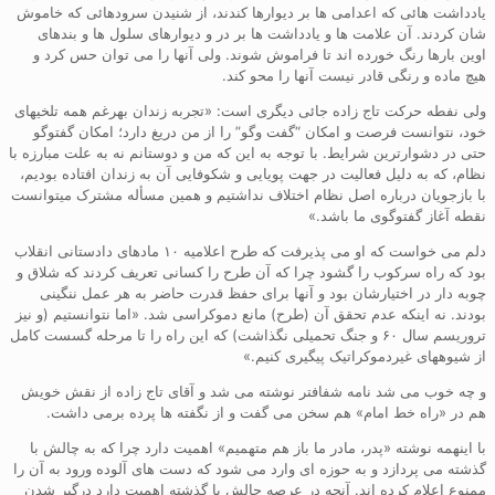
یادداشت هائی که اعدامی ها بر دیوارها کندند، از شنیدن سرودهائی که خاموش
شان کردند. آن علامت ها و یادداشت ها بر در و دیوارهای سلول ها و بندهای
اوین بارها رنگ خورده اند تا فراموش شوند. ولی آنها را می توان حس کرد و
هیچ ماده و رنگی قادر نیست آنها را محو کند.
ولی نفطه حرکت تاج زاده جائی دیگری است: «تجربه زندان بهرغم همه تلخیهای
خود، نتوانست فرصت و امکان “گفت وگو” را از من دریغ دارد؛ امکان گفتوگو
حتی در دشوارترین شرایط. با توجه به این که من و دوستانم نه به علت مبارزه با
نظام، که به دلیل فعالیت در جهت پویایی و شکوفایی آن به زندان افتاده بودیم،
با بازجویان درباره اصل نظام اختلاف نداشتیم و همین مسأله مشترک میتوانست
نقطه آغاز گفتوگوی ما باشد.»
دلم می خواست که او می پذیرفت که طرح اعلامیه ۱۰ مادهای دادستانی انقلاب
بود که راه سرکوب را گشود چرا که آن طرح را کسانی تعریف کردند که شلاق و
چوبه دار در اختیارشان بود و آنها برای حفظ قدرت حاضر به هر عمل ننگینی
بودند. نه اینکه عدم تحقق آن (طرح) مانع دموکراسی شد. «اما نتوانستیم (و نیز
تروریسم سال ۶۰ و جنگ تحمیلی نگذاشت) که این راه را تا مرحله گسست کامل
از شیوههای غیردموکراتیک پیگیری کنیم.»
و چه خوب می شد نامه شفافتر نوشته می شد و آقای تاج زاده از نقش خویش
هم در «راه خط امام» هم سخن می گفت و از نگفته ها پرده برمی داشت.
با اینهمه نوشته «پدر، مادر ما باز هم متهمیم» اهمیت دارد چرا که به چالش با
گذشته می پردازد و به حوزه ای وارد می شود که دست های آلوده ورود به آن را
ممنوع اعلام کرده اند. آنچه در عرصه چالش با گذشته اهمیت دارد درگیر شدن