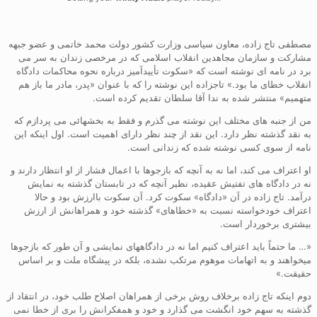
مصطفی تاج زاده، معاون سیاسی وزارت کشور دولت محمد خاتمی و عضو جبهه
مشارکت و سازمان مجاهدین انقلاب اسلامی که در مرخصی زندان به سر می
برد در نامه ای نوشته است که «سکوت تأییدآمیز درباره نحوه محاکمات دادگاه
انقلاب خطای ما بود.» تاجزاده این نوشته را که با عنوان «پدر، مادر ما باز هم
متهمیم» منتشر شده به ندا آقا سلطان تقدیم کرده است.
من از جنبه های مختلف این نوشته می گذرم و فقط به بخشهائی می پردازم که
به نقد گذشته نظر دارد. این نقد از چند نظر دارای اهمیت است. اول اینکه این
نامه از سوی کسی نوشته شده که زندانی است.
او اعتراف می کند، اما نه به آنچه که بازجوها با اعمال فشار از او انتظار دارند و
نه در دادگاه های تفتیش عقیده، نظیر آنچه که در تابستان گذشته به نمایش
درآمد. تاج زاده در آن «دادگاه» سکوت کرد. آن سکوت باارزش بود و حالا
اعتراف خودخواسته نسبت به «خطاهای» گذشته خود و همراهانش از ارزش
بیشتری برخوردار است.
«… ما حتماً باید اعتراف کنیم اما نه در دادگاههای نمایشی و آن طور که بازجوها
میخواهند و به اتهامات موهوم مرتکب نشده، بلکه در پیشگاه ملت و بر اساس
حقیقت.»
دوم اینکه تاج زاده برخلاف روش برخی از همراهان اصلاح طلب خود، در انتقاد از
گذشته به سهم خود انگشت می گذارد و خود و همفکرانش را بری از خطا نمی