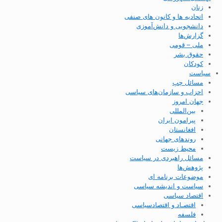
زنان
اتحادیه ها و کانون های صنفی
دانشجویی و دانش‌آموزی
گزارش‌ها
ملی – قومی
حقوق بشر
کودکان
سیاست
مسائل چپ
احزاب و سازمان‌های سیاسی
جهان امروز
بین‌المللی
پیرامون ایران
افغانستان
روندهای جهانی
محیط زیست
مسائل راهبردی در سیاست
پژوهش‌ها
موضوعات برنامه ای
سیاست و اندیشه سیاسی
اقتصاد سیاسی
اقتصـاد و اقتصاد‌سیاسی
فلسفه