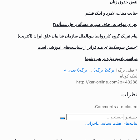
نقض حقوق زنان
جنایت میناب، لامرد و اینک قشم
بحران مهاجرت‌، حذف صورت مسأله یا حل مسأله؟!
پیام تبریک گروه کار روابط بین‌الملل سازمان فداییان خلق ایران (اکثریت)
“جنبش سوسک‌ها”ی هند فراتر از سیاست‌های آموزشی است
مراسم یادبود ویژه در هیروشیما
« قبلی
برگه
1
برگه
2
برگه
3
…
برگه
6
بعدی »
لینک کوتاه
http://kar-online.com?p=43288
نظرات
Comments are closed.
جستجو
بیانیه‌های هیئت‌ سیاسی‌ـ‌اجرایی