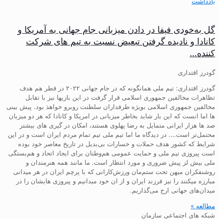
یادداشت
گل به‌خودی فیفا در دادن میزبانی جام جهانی به آمریکا و
کانادا و نادیده گرفتن تبعیض نسبت به تیم های شرکت
کننده…
گودرز اقتداری
گودرز اقتداری: تیم ملی همانگونه که در جام جهانی ۲۰۲۲ در قطر هم هدف
تظاهرات مخالفین جمهوری اسلامی قرار گرفت در این بازیها نیز با تقابل
مخالفین جمهوری اسلامی بویژه طرفداران سلطنت روبرو خواهذ بود. پیش بینی
ها اما انست که این بار شاید بخاطر میزبانی در امریکا و کانادا که هر دو میزبان
صد ها هزار ایرانی متمایل به رضا پهلوی هستند، امکان در گیری های بیشتر
محتمل‌تر است…. در دیدگاه ما اما تیم ملی تیم تمام مردم ایران است و در این
شرایط که کشور هدف حملات و خسارات بی‌بدیل در تاریخ معاصر خود بوده
است پیروزی تیم ملی و حمایت عمومی هم‌وطنان برای ایجاد اتحاد و هم‌بستگی
ملی بیش لز پیش ضروری و مورد انتظار است. ما مانند همه هنرمندان و
روشنفکران میهن تحت ستم‌مان ورزش‌کارانی که با پرچم ایران در هر میدانی
مبارزه میکنند را نیز فرزند ایران و از ان خود میدانیم و پیروزی هایشان را در
میدان‌های جهانی ارج می‌گذاریم.
مطالعه »
شبکه های اجتماعی سازمان