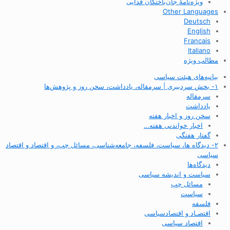
ویژه‌نامهٔ جان‌باختگان فدایی
Other Languages
Deutsch
English
Francais
Italiano
مطالب ویژه
بیانیه‌های هیئت سیاسی
۱- بخش سردبیری | سرمقاله، یادداشت، سخن روز و پژوهش‌ها
سرمقاله
یادداشت
سخن روز و اخبار هفته
اخبار خواندنی هفته…
گفتار هفتگی
۲- دیدگاه ها، سیاست، فلسفه، جامعه‌شناسی، مسائل چپ، و اقتصاد و اقتصاد
سیاسی
دیدگاه‌ها
سیاست و اندیشه سیاسی
مسائل چپ
سیاست
فلسفه
اقتصـاد و اقتصاد‌سیاسی
اقتصاد سیاسی