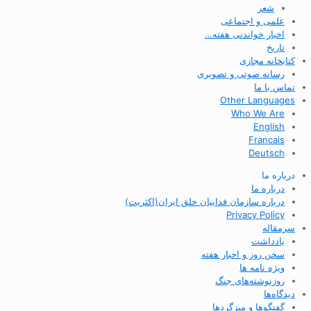
شعر
علمی و اجتماعی
اخبار خواندنی هفته…
تاریخ
کتابخانه مجازی
رسانه صوتی و تصویری
تماس با ما
Other Languages
Who We Are
English
Francais
Deutsch
درباره ما
درباره ما
درباره سازمان فداییان خلق ایران(اکثریت)
Privacy Policy
سرمقاله
یادداشت
سخن روز و اخبار هفته
ویژه نامه ها
روزنوشته‌های جنگ
دیدگاه‌ها
گفتگوها و میزگردها