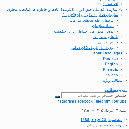
افغانستان
۷- سازمان فداییان خلق ایران (اکثریت)، یادها و خاطره ها، کتابخانه مجازی
سازمان فداییان خلق ایران(اکثریت)
پیام‌ها و اطلاعیه‌های سازمانی
اسناد سازمان
تدوین محور های حداقلی برای حکومت
یادها و خاطره‌ها
جنبش فدایی
ویژه‌نامهٔ جان‌باختگان فدایی
Other Languages
Deutsch
English
Francais
Italiano
مطالب ویژه
آخرین مطالب
جستجو
Instagram
Facebook
Telegram
Youtube
شنبه ۱۷ مرداد ۱۴۰۵ - ۱۲:۵۰
سه شنبه, 25 خرداد, 1389
نویسنده
منیره برادران