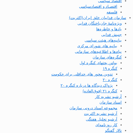
اقتصاد سیاسی
اقتصـاد و اقتصاد‌سیاسی
فلسفه
سازمان فداییان خلق ایران(اکثریت)
ویژه‌نامهٔ جان‌باختگان فدایی
یادها و خاطره‌ها
جنبش فدایی
بیانیه‌های هیئت سیاسی
بیانیه های شورای مرکزی
پیام‌ها و اطلاعیه‌های سازمانی
کنگره‌های سازمان
بولتن بحثهای کنگره اول
کنگره ۱۹
تدوین محور های حداقلی برای حکومت
کنگره ۲۰
پژواک دیدگاه ها درباره کنگره ۲۰
کنگره ۲۱ (فوق‌العاده)
آرشیو نشریه کار
اسناد سازمان
مجموعه اسناد درونی سازمان
آرشیو نشریه اکثریت
آرشیو تحلیل هفتگی
کار روزنامه‌ای
تالار گفتگو