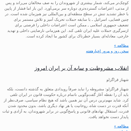
کوچک‌تر می‌کند، شمار بیشتری از شهروندان را به صف مخالفان می‌راند و پس
از مدتی، اعتراضات گسترده‌تری دوباره سر برمی‌آورد. این بار اما فشار از پایین
با خطر تشدید تنش در سطح منطقه‌ای و بین‌المللی نیز هم‌زمان شده است. در
چنین فضایی، اسرائیل ـ با سابقه حملات تحریک آمیز و تلاش مستمر برای
تضعیف جمهوری اسلامی ـ ممکن است اعتراضات داخلی را فرصتی برای
ازسرگیری حملات علیه ایران تلقی کند. این هم‌زمانی نارضایتی داخلی و تهدید
خارجی، معادله‌ای بسیار خطرناک برای کشور ما ایجاد کرده است.
مطالعه »
سخن روز و مرور اخبارهفته
انقلاب مشروطیت و سایه آن بر ایران امروز
شهناز قراگزلو
شهناز قراگزلو: مشروطه را نباید صرفاً رویدادی متعلق به گذشته دانست، بلکه
باید آن را نقطه آغاز گفت‌وگویی ناتمام درباره حکومت قانون در ایران تلقی
کرد. شاید مهم‌ترین درس آن نیز همین باشد که هیچ نظام سیاسی، صرف‌نظر از
آنکه قدرت در دست شاه، روحانیت یا هر نهاد دیگری باشد، بدون محدود شدن
قدرت، استقلال نهادهای قانونی و پاسخ‌گویی در برابر شهروندان، به آزادی و ثبات
پایدار دست نخواهد یافت.
مطالعه »