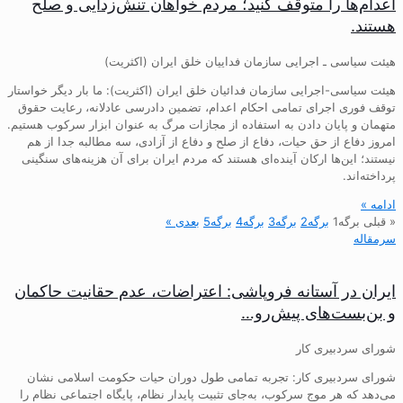
اعدام‌ها را متوقف کنید؛ مردم خواهان تنش‌زدایی و صلح
هستند.
هیئت سیاسی ـ اجرایی سازمان فداییان خلق ایران (اکثریت)
هیئت سیاسی-اجرایی سازمان فدائیان خلق ایران (اکثریت): ما بار دیگر خواستار
توقف فوری اجرای تمامی احکام اعدام، تضمین دادرسی عادلانه، رعایت حقوق
متهمان و پایان دادن به استفاده از مجازات مرگ به عنوان ابزار سرکوب هستیم.
امروز دفاع از حق حیات، دفاع از صلح و دفاع از آزادی، سه مطالبه جدا از هم
نیستند؛ این‌ها ارکان آینده‌ای هستند که مردم ایران برای آن هزینه‌های سنگینی
پرداخته‌اند.
ادامه »
« قبلی
برگه
1
برگه
2
برگه
3
برگه
4
برگه
5
بعدی »
سرمقاله
ایران در آستانه فروپاشی: اعتراضات، عدم حقانیت حاکمان
و بن‌بست‌های پیش‌رو…
شورای سردبیری کار
شورای سردبیری کار: تجربه تمامی طول دوران حیات حکومت اسلامی نشان
می‌دهد که هر موج سرکوب، به‌جای تثبیت پایدار نظام، پایگاه اجتماعی نظام را