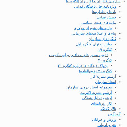
سازمان فداییان خلق ایران(اکثریت)
ویژه‌نامهٔ جان‌باختگان فدایی
یادها و خاطره‌ها
جنبش فدایی
بیانیه‌های هیئت سیاسی
بیانیه های شورای مرکزی
پیام‌ها و اطلاعیه‌های سازمانی
کنگره‌های سازمان
بولتن بحثهای کنگره اول
کنگره ۱۹
تدوین محور های حداقلی برای حکومت
کنگره ۲۰
پژواک دیدگاه ها درباره کنگره ۲۰
کنگره ۲۱ (فوق‌العاده)
آرشیو نشریه کار
اسناد سازمان
مجموعه اسناد درونی سازمان
آرشیو نشریه اکثریت
آرشیو تحلیل هفتگی
کار روزنامه‌ای
تالار گفتگو
گوناگون
ورزش و جوانان
هنر و ادبیات