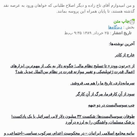
و من امیدوارم آقای تاج زاده و دیگر اصلاح طلبانی که خواهان ورود به عرصه نقد
گذشته هستند، تا پایان همراه این پروسه بمانند.
چاپ متن
بخش :
دیدگاه‌ها
تاریخ انتشار
: ۲۵ خرداد, ۱۳۸۹ ۹:۳۵ ب٫ظ
آخرین نوشته‌ها:
خارج از کادر
از «برتون وودز» تا تسلیح نظام مالی؛ چگونه دلار به یکی از مهم‌ترین ابزارهای
اعمال قدرت ژئوپلیتیکی و تغییر موازنه قدرت در نظام بین‌الملل تبدیل شد؟
سرمایه‌داری، تاریخ ما را هم می فروشد.
سود از آنِ کارفرما، مرگ از آنِ کارگر
چپ سوسیالیست در دو جبهه
طوفان سوسیالیست‌ها: شکست ۳۲ میلیون دلار لابی اسرائیل با یک پادکست!
پزشک مسلمان، واشنگتن را به لرزه درآورد
بیانیه مجامع اسلامی ایرانیان – در محکومیت اعدام، سرکوب سیاسی–اجتماعی، و