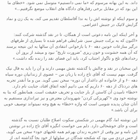
داند. به این بهانه مرسوم که «ما نمی دانستیم» متوسل نمی شود. «خطای ما
این بود که در مقابل برخی رفتارهای دادگاه های انقلاب موضع نگرفتیم…»
و سوم اینکه او نوشته اش را به ندا آقاسلطان تقدیم می کند، به یک زن و نماد
گرایش لائیک در جنبش اعتراضی.
و آخر اینکه این نامه دعوتی است از همگان، تا در نقد گذشته شرکت کنند:
«اکنون که به برکت جنبش سبز، شرایطی فراهم شده تا بسیاری از طرفهای
درگیر منازعات خونین دهه ۶۰ با بازخوانی انتقادی آن سالها به این نتیجه برسند
که آن همه خشونت و خون ریزی “ضرورت تاریخ” نبود و میشد از بروز آن
رخدادهای تلخ و ناگوار اجتناب کرد، باید این فضای نقد را زنده نگه داشت.»
این سخنان در نقد و چالش با گذشته نقش مهمی دارند و آن را باید به فال نیک
گرفت. مهم نیست که آقای تاج زاده با زبان من – عضوی از زندانیان دوره سیاه
دهه ۶۰ و از خانواده ای داغدار آن دوره- سخن نمی گوید. من و ما آنقدر تجربه
های دردناک از دهه ۶۰ داریم که می دانیم آنچه اتفاق افتاد، جنایت نام دارد.
«خطا» نامیدن آن کاستن از بار جنایت و تحریف حقیقت است. همانطور که بنا به
نوشته خود وی «”کهریزکی کردن” شهروندان معترض و نیز تیراندازی مستقیم به
آنان چنان پدیده شومی است که واژه «خطا» به هیچ وجه نمیتواند توصیف خوبی
برای آن باشد.»
این نوشته اما، گام مهمی در شکستن سکوت اصلاح طلبان نسبت به گذشته
است و جای خوشحالی دارد. دلم می خواست انگیزه آقای تاج زاده در نوشتن
این نامه و نیز وقتی از «تجربه زندان بهرغم همه تلخیهای خود» سخن می گوید،
از حس دردی می بود که شکنجه شدگان در سلولها از خود بجا گذاشته اند، از