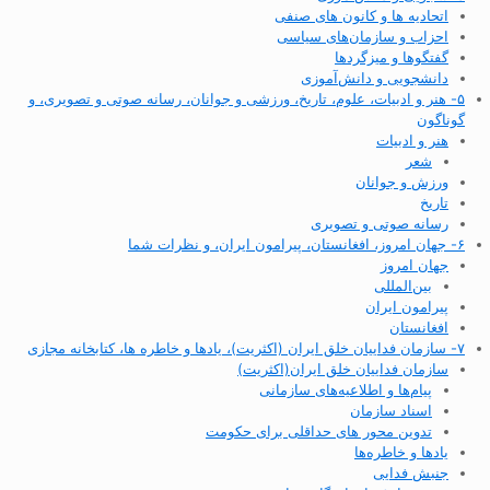
اتحادیه ها و کانون های صنفی
احزاب و سازمان‌های سیاسی
گفتگوها و میزگردها
دانشجویی و دانش‌آموزی
۵- هنر و ادبیات، علوم، تاریخ، ورزشی و جوانان، رسانه صوتی و تصویری، و
گوناگون
هنر و ادبیات
شعر
ورزش و جوانان
تاریخ
رسانه صوتی و تصویری
۶- جهان امروز، افغانستان، پیرامون ایران، و نظرات شما
جهان امروز
بین‌المللی
پیرامون ایران
افغانستان
۷- سازمان فداییان خلق ایران (اکثریت)، یادها و خاطره ها، کتابخانه مجازی
سازمان فداییان خلق ایران(اکثریت)
پیام‌ها و اطلاعیه‌های سازمانی
اسناد سازمان
تدوین محور های حداقلی برای حکومت
یادها و خاطره‌ها
جنبش فدایی