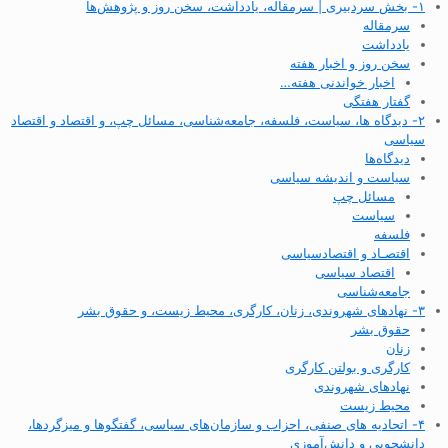
۱- بخش سردبیری | سرمقاله، یادداشت، سخن روز و پژوهش‌ها
سرمقاله
یادداشت
سخن روز و اخبار هفته
اخبار خواندنی هفته…
گفتار هفتگی
۲- دیدگاه ها، سیاست، فلسفه، جامعه‌شناسی، مسائل چپ، و اقتصاد و اقتصاد
سیاسی
دیدگاه‌ها
سیاست و اندیشه سیاسی
مسائل چپ
سیاست
فلسفه
اقتصـاد و اقتصاد‌سیاسی
اقتصاد سیاسی
جامعه‌شناسی
۳- نهادهای شهروندی، زنان، کارگری، محیط زیست، و حقوق بشر
حقوق بشر
زنان
کارگری و بولتن کارگری
نهادهای شهروندی
محیط زیست
۴- اتحادیه های صنفی، احزاب و سازمان‌های سیاسی، گفتگوها و میزگردها،
دانشجویی و دانش‌آموزی