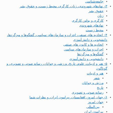
جامعه‌شناسی
۳- نهادهای شهروندی، زنان، کارگری، محیط زیست، و حقوق بشر
حقوق بشر
زنان
کارگری و بولتن کارگری
نهادهای شهروندی
محیط زیست
۴- اتحادیه های صنفی، احزاب و سازمان‌های سیاسی، گفتگوها و میزگردها،
دانشجویی و دانش‌آموزی
اتحادیه ها و کانون های صنفی
احزاب و سازمان‌های سیاسی
گفتگوها و میزگردها
دانشجویی و دانش‌آموزی
۵- هنر و ادبیات، علوم، تاریخ، ورزشی و جوانان، رسانه صوتی و تصویری، و
گوناگون
هنر و ادبیات
شعر
ورزش و جوانان
تاریخ
رسانه صوتی و تصویری
۶- جهان امروز، افغانستان، پیرامون ایران، و نظرات شما
جهان امروز
بین‌المللی
پیرامون ایران