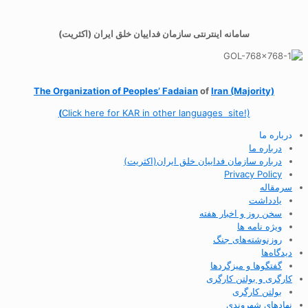
سامانه اینترنتی سازمان فداییان خلق ایران (اکثریت)
The Organization of
Peoples’ Fadaian
of
Iran (Majority)
(
Click here for KAR in other languages site!)
درباره ما
درباره ما
درباره سازمان فداییان خلق ایران(اکثریت)
Privacy Policy
سرمقاله
یادداشت
سخن روز و اخبار هفته
ویژه نامه ها
روزنوشته‌های جنگ
دیدگاه‌ها
گفتگوها و میزگردها
کارگری و بولتن کارگری
بولتن کارگری
نهادهای شهروندی