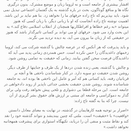
اقشار بیشتری از جامعه است و نه لزوما زبان و موضع مشترک. بدون درگیری
نگاه ها و منافع گوناگون، بحث در باره گذشته به یک گفتمان اجتماعی تبدیل نمی
شود. باید بپذیریم که تاج زاده حرفهای ما را نخواهد زد. بنا هم نباید بر این باشد.
اهمیت نوشته تاج زاده آنجاست که او با زبانی دیگر، با زبان کسی که هنوز
میتواند «به رغم خطاها و افراطکاریها همچنان از انقلاب اسلامی دفاع کند.» به
این بحث وارد می شود. حرفهای او می تواند بر کسانی تاثیرگذار باشد که هنوز
در حقیقتی که از زبان ما بیرون می آید، به دیده تردید می نگرند.
و باید پذیرفت که هر آنکس که در عرصه چالش با گذشته شرکت می کند، لزوما
زخمهای داغدیدگان را حس نکرده است. حس همدردی زمانی پدید می آید که
داغدیدگان فرصت سخن گفتن بیابند. زمانی که حقیقت به تمامی روشن شود.
و چالش با گذشته، یعنی زنده شدن دردها از یک طرف و جنایتها از طرف دیگر.
روشن شدن حقیقت دو سویه دارد. در کنار شناساندن ناحقی ها و آنچه بر
قربانیان رفته، باید کسانی هم که آمر و عامل این ناحقی ها بوده اند، به جامعه
شناسانده شوند. روشن شدن حقیقت بخشی جدائی ناپذیر از روند دادخواهی در
جامعه است. این مرحله قطعا بی دشواری و تلخی پیش نخواهد رفت ولی برای
گذار به دموکراسی و جامعه ای مبتنی بر ارزش های حقوق بشر گریزی از آن
نیست. چرا که بنا به گفته تاج زاده:
«اصرار بر توجیه همه کارهایمان در گذشته، در نهایت به معنای معادل دانستن
«واقعیت» با «حقیقت» است. ملتی که چنین بیندیشد و نتواند گذشته خود را نقد
کند و نقاط مثبت و منفی آن را دریابد، تکیهگاه استواری برای پیشرفت همهجانبه
نخواهد داشت.»