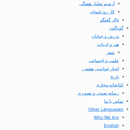
آرشیو تحلیل هفتگی
کار روزنامه‌ای
تالار گفتگو
گوناگون
ورزش و جوانان
هنر و ادبیات
شعر
علمی و اجتماعی
اخبار خواندنی هفته…
تاریخ
کتابخانه مجازی
رسانه صوتی و تصویری
تماس با ما
Other Languages
Who We Are
English