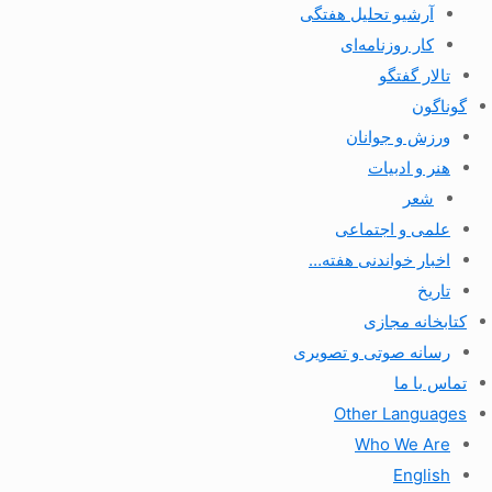
آرشیو تحلیل هفتگی
کار روزنامه‌ای
تالار گفتگو
گوناگون
ورزش و جوانان
هنر و ادبیات
شعر
علمی و اجتماعی
اخبار خواندنی هفته…
تاریخ
کتابخانه مجازی
رسانه صوتی و تصویری
تماس با ما
Other Languages
Who We Are
English