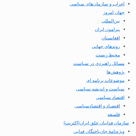
احزاب و سازمان‌های سیاسی
جهان امروز
بین‌المللی
پیرامون ایران
افغانستان
روندهای جهانی
محیط زیست
مسائل راهبردی در سیاست
پژوهش‌ها
موضوعات برنامه ای
سیاست و اندیشه سیاسی
اقتصاد سیاسی
اقتصـاد و اقتصاد‌سیاسی
فلسفه
سازمان فداییان خلق ایران(اکثریت)
ویژه‌نامهٔ جان‌باختگان فدایی