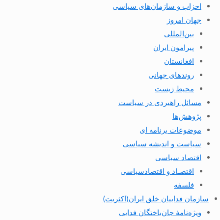
احزاب و سازمان‌های سیاسی
جهان امروز
بین‌المللی
پیرامون ایران
افغانستان
روندهای جهانی
محیط زیست
مسائل راهبردی در سیاست
پژوهش‌ها
موضوعات برنامه ای
سیاست و اندیشه سیاسی
اقتصاد سیاسی
اقتصـاد و اقتصاد‌سیاسی
فلسفه
سازمان فداییان خلق ایران(اکثریت)
ویژه‌نامهٔ جان‌باختگان فدایی