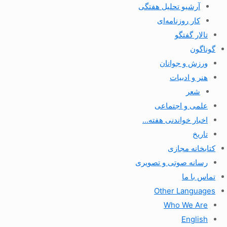
آرشیو تحلیل هفتگی
کار روزنامه‌ای
تالار گفتگو
گوناگون
ورزش و جوانان
هنر و ادبیات
شعر
علمی و اجتماعی
اخبار خواندنی هفته…
تاریخ
کتابخانه مجازی
رسانه صوتی و تصویری
تماس با ما
Other Languages
Who We Are
English