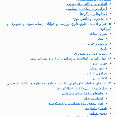
اتحادیه ها و کانون های صنفی
احزاب و سازمان‌های سیاسی
گفتگوها و میزگردها
دانشجویی و دانش‌آموزی
۵- هنر و ادبیات، علوم، تاریخ، ورزشی و جوانان، رسانه صوتی و تصویری، و
گوناگون
هنر و ادبیات
شعر
ورزش و جوانان
تاریخ
رسانه صوتی و تصویری
۶- جهان امروز، افغانستان، پیرامون ایران، و نظرات شما
جهان امروز
بین‌المللی
پیرامون ایران
افغانستان
۷- سازمان فداییان خلق ایران (اکثریت)، یادها و خاطره ها، کتابخانه مجازی
سازمان فداییان خلق ایران(اکثریت)
پیام‌ها و اطلاعیه‌های سازمانی
اسناد سازمان
تدوین محور های حداقلی برای حکومت
یادها و خاطره‌ها
جنبش فدایی