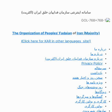
سامانه اینترنتی سازمان فداییان خلق ایران (اکثریت)
The Organization of
Peoples’ Fadaian
of
Iran (Majority)
(
Click here for KAR in other languages site!)
درباره ما
درباره ما
درباره سازمان فداییان خلق ایران(اکثریت)
Privacy Policy
سرمقاله
یادداشت
سخن روز و اخبار هفته
ویژه نامه ها
روزنوشته‌های جنگ
دیدگاه‌ها
گفتگوها و میزگردها
کارگری و بولتن کارگری
بولتن کارگری
نهادهای شهروندی