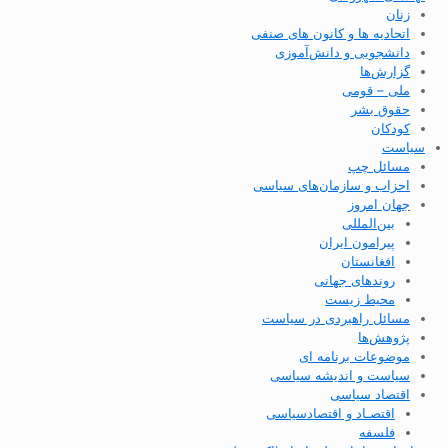
زنان
اتحادیه ها و کانون های صنفی
دانشجویی و دانش‌آموزی
گزارش‌ها
ملی – قومی
حقوق بشر
کودکان
سیاست
مسائل چپ
احزاب و سازمان‌های سیاسی
جهان امروز
بین‌المللی
پیرامون ایران
افغانستان
روندهای جهانی
محیط زیست
مسائل راهبردی در سیاست
پژوهش‌ها
موضوعات برنامه ای
سیاست و اندیشه سیاسی
اقتصاد سیاسی
اقتصـاد و اقتصاد‌سیاسی
فلسفه