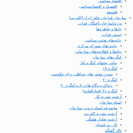
اقتصاد سیاسی
اقتصـاد و اقتصاد‌سیاسی
فلسفه
سازمان فداییان خلق ایران(اکثریت)
ویژه‌نامهٔ جان‌باختگان فدایی
یادها و خاطره‌ها
جنبش فدایی
بیانیه‌های هیئت سیاسی
بیانیه های شورای مرکزی
پیام‌ها و اطلاعیه‌های سازمانی
کنگره‌های سازمان
بولتن بحثهای کنگره اول
کنگره ۱۹
تدوین محور های حداقلی برای حکومت
کنگره ۲۰
پژواک دیدگاه ها درباره کنگره ۲۰
کنگره ۲۱ (فوق‌العاده)
آرشیو نشریه کار
اسناد سازمان
مجموعه اسناد درونی سازمان
آرشیو نشریه اکثریت
آرشیو تحلیل هفتگی
کار روزنامه‌ای
تالار گفتگو