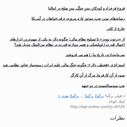
فروغ فرخزاد و کودکانِ بندرِ جنگ، بندرِ صلح در ایتالیا
رسانه‌های نوین چپ، موتور تازه پیروزی ترقی‌خواهان در آمریکا
خارج از کادر
از «برتون وودز» تا تسلیح نظام مالی؛ چگونه دلار به یکی از مهم‌ترین ابزارهای
اعمال قدرت ژئوپلیتیکی و تغییر موازنه قدرت در نظام بین‌الملل تبدیل شد؟
سرمایه‌داری، تاریخ ما را هم می فروشد.
استراتژی «قحطی دلار»؛ چگونه جنگ مالی علیه ایران، زمینه‌ساز تجاوز نظامی شد
سود از آنِ کارفرما، مرگ از آنِ کارگر
چپ سوسیالیست در دو جبهه
« قبلی
برگه
1
برگه
2
برگه
3
…
برگه
6
بعدی »
لینک کوتاه
http://kar-online.com?p=41125
نظرات