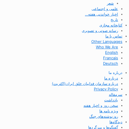
شعر
علمی و اجتماعی
اخبار خواندنی هفته…
تاریخ
کتابخانه مجازی
رسانه صوتی و تصویری
تماس با ما
Other Languages
Who We Are
English
Francais
Deutsch
درباره ما
درباره ما
درباره سازمان فداییان خلق ایران(اکثریت)
Privacy Policy
سرمقاله
یادداشت
سخن روز و اخبار هفته
ویژه نامه ها
روزنوشته‌های جنگ
دیدگاه‌ها
گفتگوها و میزگردها