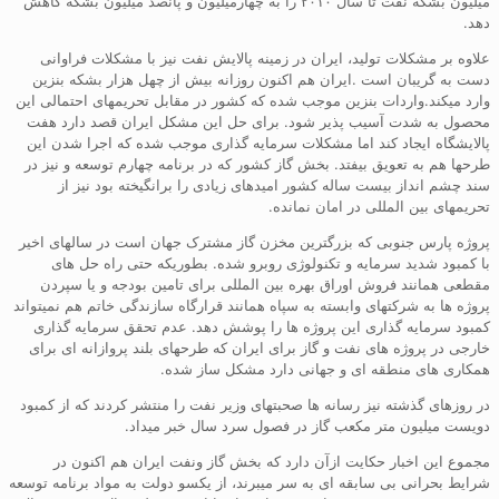
میلیون بشکه نفت تا سال ۲۰۱۰ را به چهارمیلیون و پانصد میلیون بشکه کاهش
دهد.
علاوه بر مشکلات تولید، ایران در زمینه پالایش نفت نیز با مشکلات فراوانی
دست به گریبان است .ایران هم اکنون روزانه بیش از چهل هزار بشکه بنزین
وارد میکند.واردات بنزین موجب شده که کشور در مقابل تحریمهای احتمالی این
محصول به شدت آسیب پذیر شود. برای حل این مشکل ایران قصد دارد هفت
پالایشگاه ایجاد کند اما مشکلات سرمایه گذاری موجب شده که اجرا شدن این
طرحها هم به تعویق بیفتد. بخش گاز کشور که در برنامه چهارم توسعه و نیز در
سند چشم انداز بیست ساله کشور امیدهای زیادی را برانگیخته بود نیز از
تحریمهای بین المللی در امان نمانده.
پروژه پارس جنوبی که بزرگترین مخزن گاز مشترک جهان است در سالهای اخیر
با کمبود شدید سرمایه و تکنولوژی روبرو شده. بطوریکه حتی راه حل های
مقطعی همانند فروش اوراق بهره بین المللی برای تامین بودجه و یا سپردن
پروژه ها به شرکتهای وابسته به سپاه همانند قرارگاه سازندگی خاتم هم نمیتواند
کمبود سرمایه گذاری این پروژه ها را پوشش دهد. عدم تحقق سرمایه گذاری
خارجی در پروژه های نفت و گاز برای ایران که طرحهای بلند پروازانه ای برای
همکاری های منطقه ای و جهانی دارد مشکل ساز شده.
در روزهای گذشته نیز رسانه ها صحبتهای وزیر نفت را منتشر کردند که از کمبود
دویست میلیون متر مکعب گاز در فصول سرد سال خبر میداد.
مجموع این اخبار حکایت ازآن دارد که بخش گاز ونفت ایران هم اکنون در
شرایط بحرانی بی سابقه ای به سر میبرند، از یکسو دولت به مواد برنامه توسعه