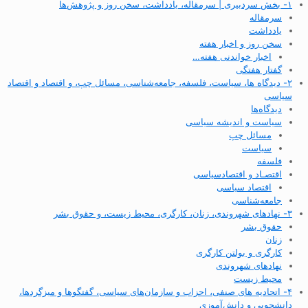
۱- بخش سردبیری | سرمقاله، یادداشت، سخن روز و پژوهش‌ها
سرمقاله
یادداشت
سخن روز و اخبار هفته
اخبار خواندنی هفته…
گفتار هفتگی
۲- دیدگاه ها، سیاست، فلسفه، جامعه‌شناسی، مسائل چپ، و اقتصاد و اقتصاد
سیاسی
دیدگاه‌ها
سیاست و اندیشه سیاسی
مسائل چپ
سیاست
فلسفه
اقتصـاد و اقتصاد‌سیاسی
اقتصاد سیاسی
جامعه‌شناسی
۳- نهادهای شهروندی، زنان، کارگری، محیط زیست، و حقوق بشر
حقوق بشر
زنان
کارگری و بولتن کارگری
نهادهای شهروندی
محیط زیست
۴- اتحادیه های صنفی، احزاب و سازمان‌های سیاسی، گفتگوها و میزگردها،
دانشجویی و دانش‌آموزی