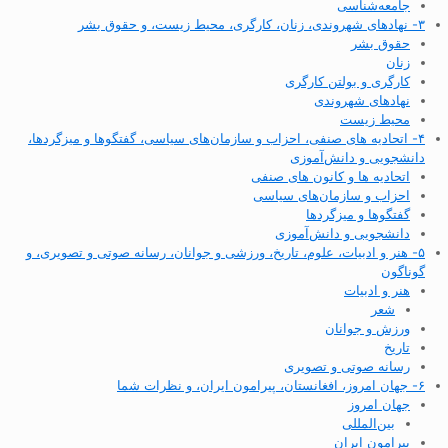
جامعه‌شناسی
۳- نهادهای شهروندی، زنان، کارگری، محیط زیست، و حقوق بشر
حقوق بشر
زنان
کارگری و بولتن کارگری
نهادهای شهروندی
محیط زیست
۴- اتحادیه های صنفی، احزاب و سازمان‌های سیاسی، گفتگوها و میزگردها،
دانشجویی و دانش‌آموزی
اتحادیه ها و کانون های صنفی
احزاب و سازمان‌های سیاسی
گفتگوها و میزگردها
دانشجویی و دانش‌آموزی
۵- هنر و ادبیات، علوم، تاریخ، ورزشی و جوانان، رسانه صوتی و تصویری، و
گوناگون
هنر و ادبیات
شعر
ورزش و جوانان
تاریخ
رسانه صوتی و تصویری
۶- جهان امروز، افغانستان، پیرامون ایران، و نظرات شما
جهان امروز
بین‌المللی
پیرامون ایران