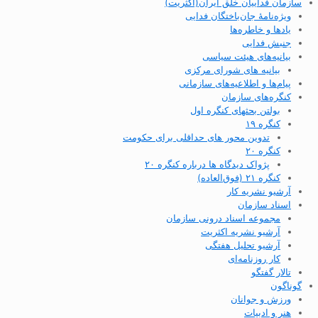
سازمان فداییان خلق ایران(اکثریت)
ویژه‌نامهٔ جان‌باختگان فدایی
یادها و خاطره‌ها
جنبش فدایی
بیانیه‌های هیئت سیاسی
بیانیه های شورای مرکزی
پیام‌ها و اطلاعیه‌های سازمانی
کنگره‌های سازمان
بولتن بحثهای کنگره اول
کنگره ۱۹
تدوین محور های حداقلی برای حکومت
کنگره ۲۰
پژواک دیدگاه ها درباره کنگره ۲۰
کنگره ۲۱ (فوق‌العاده)
آرشیو نشریه کار
اسناد سازمان
مجموعه اسناد درونی سازمان
آرشیو نشریه اکثریت
آرشیو تحلیل هفتگی
کار روزنامه‌ای
تالار گفتگو
گوناگون
ورزش و جوانان
هنر و ادبیات