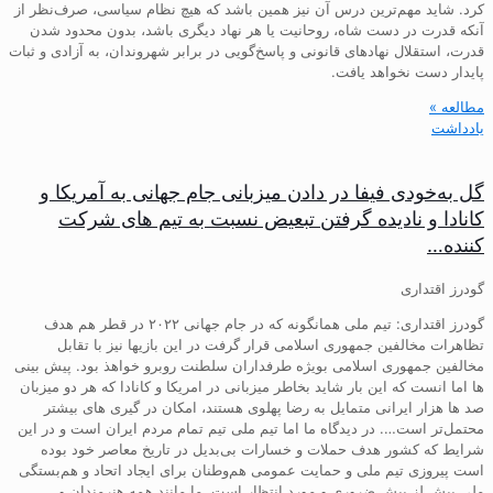
کرد. شاید مهم‌ترین درس آن نیز همین باشد که هیچ نظام سیاسی، صرف‌نظر از
آنکه قدرت در دست شاه، روحانیت یا هر نهاد دیگری باشد، بدون محدود شدن
قدرت، استقلال نهادهای قانونی و پاسخ‌گویی در برابر شهروندان، به آزادی و ثبات
پایدار دست نخواهد یافت.
مطالعه »
یادداشت
گل به‌خودی فیفا در دادن میزبانی جام جهانی به آمریکا و
کانادا و نادیده گرفتن تبعیض نسبت به تیم های شرکت
کننده…
گودرز اقتداری
گودرز اقتداری: تیم ملی همانگونه که در جام جهانی ۲۰۲۲ در قطر هم هدف
تظاهرات مخالفین جمهوری اسلامی قرار گرفت در این بازیها نیز با تقابل
مخالفین جمهوری اسلامی بویژه طرفداران سلطنت روبرو خواهذ بود. پیش بینی
ها اما انست که این بار شاید بخاطر میزبانی در امریکا و کانادا که هر دو میزبان
صد ها هزار ایرانی متمایل به رضا پهلوی هستند، امکان در گیری های بیشتر
محتمل‌تر است…. در دیدگاه ما اما تیم ملی تیم تمام مردم ایران است و در این
شرایط که کشور هدف حملات و خسارات بی‌بدیل در تاریخ معاصر خود بوده
است پیروزی تیم ملی و حمایت عمومی هم‌وطنان برای ایجاد اتحاد و هم‌بستگی
ملی بیش لز پیش ضروری و مورد انتظار است. ما مانند همه هنرمندان و