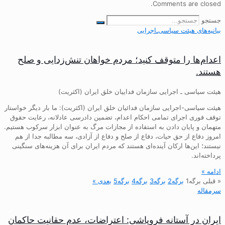
Comments are closed.
جستجو
بیانیه‌های هیئت‌ سیاسی‌ـ‌اجرایی
اعدام‌ها را متوقف کنید؛ مردم خواهان تنش‌زدایی و صلح
هستند.
هیئت سیاسی ـ اجرایی سازمان فداییان خلق ایران (اکثریت)
هیئت سیاسی-اجرایی سازمان فدائیان خلق ایران (اکثریت): ما بار دیگر خواستار
توقف فوری اجرای تمامی احکام اعدام، تضمین دادرسی عادلانه، رعایت حقوق
متهمان و پایان دادن به استفاده از مجازات مرگ به عنوان ابزار سرکوب هستیم.
امروز دفاع از حق حیات، دفاع از صلح و دفاع از آزادی، سه مطالبه جدا از هم
نیستند؛ این‌ها ارکان آینده‌ای هستند که مردم ایران برای آن هزینه‌های سنگینی
پرداخته‌اند.
ادامه »
« قبلی
برگه
1
برگه
2
برگه
3
برگه
4
برگه
5
بعدی »
سرمقاله
ایران در آستانه فروپاشی: اعتراضات، عدم حقانیت حاکمان