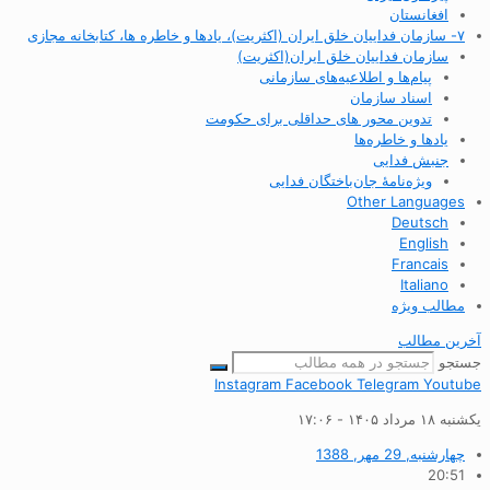
افغانستان
۷- سازمان فداییان خلق ایران (اکثریت)، یادها و خاطره ها، کتابخانه مجازی
سازمان فداییان خلق ایران(اکثریت)
پیام‌ها و اطلاعیه‌های سازمانی
اسناد سازمان
تدوین محور های حداقلی برای حکومت
یادها و خاطره‌ها
جنبش فدایی
ویژه‌نامهٔ جان‌باختگان فدایی
Other Languages
Deutsch
English
Francais
Italiano
مطالب ویژه
آخرین مطالب
جستجو
Instagram
Facebook
Telegram
Youtube
یکشنبه ۱۸ مرداد ۱۴۰۵ - ۱۷:۰۶
چهارشنبه, 29 مهر, 1388
20:51