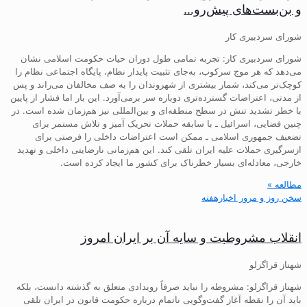
و بن‌بست‌های پیش‌رو…
شورای سردبیری کار
شورای سردبیری کار: تجربه تمامی طول دوران حیات حکومت اسلامی نشان
می‌دهد که هر موج سرکوب، به‌جای تثبیت پایدار نظام، پایگاه اجتماعی نظام را
کوچک‌تر می‌کند، شمار بیشتری از شهروندان را به صف مخالفان می‌راند و پس
از مدتی، اعتراضات گسترده‌تری دوباره سر برمی‌آورد. این بار اما فشار از پایین
با خطر تشدید تنش در سطح منطقه‌ای و بین‌المللی نیز هم‌زمان شده است. در
چنین فضایی، اسرائیل ـ با سابقه حملات تحریک آمیز و تلاش مستمر برای
تضعیف جمهوری اسلامی ـ ممکن است اعتراضات داخلی را فرصتی برای
ازسرگیری حملات علیه ایران تلقی کند. این هم‌زمانی نارضایتی داخلی و تهدید
خارجی، معادله‌ای بسیار خطرناک برای کشور ما ایجاد کرده است.
مطالعه »
سخن روز و مرور اخبارهفته
انقلاب مشروطیت و سایه آن بر ایران امروز
شهناز قراگزلو
شهناز قراگزلو: مشروطه را نباید صرفاً رویدادی متعلق به گذشته دانست، بلکه
باید آن را نقطه آغاز گفت‌وگویی ناتمام درباره حکومت قانون در ایران تلقی