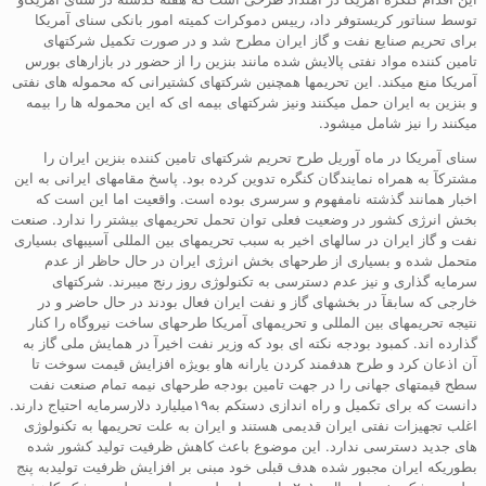
توسط سناتور کریستوفر داد، رییس دموکرات کمیته امور بانکی سنای آمریکا
برای تحریم صنایع نفت و گاز ایران مطرح شد و در صورت تکمیل شرکتهای
تامین کننده مواد نفتی پالایش شده مانند بنزین را از حضور در بازارهای بورس
آمریکا منع میکند. این تحریمها همچنین شرکتهای کشتیرانی که محموله های نفتی
و بنزین به ایران حمل میکنند ونیز شرکتهای بیمه ای که این محموله ها را بیمه
میکنند را نیز شامل میشود.
سنای آمریکا در ماه آوریل طرح تحریم شرکتهای تامین کننده بنزین ایران را
مشترکآ به همراه نمایندگان کنگره تدوین کرده بود. پاسخ مقامهای ایرانی به این
اخبار همانند گذشته نامفهوم و سرسری بوده است. واقعیت اما این است که
بخش انرژی کشور در وضعیت فعلی توان تحمل تحریمهای بیشتر را ندارد. صنعت
نفت و گاز ایران در سالهای اخیر به سبب تحریمهای بین المللی آسیبهای بسیاری
متحمل شده و بسیاری از طرحهای بخش انرژی ایران در حال حاظر از عدم
سرمایه گذاری و نیز عدم دسترسی به تکنولوژی روز رنج میبرند. شرکتهای
خارجی که سابقآ در بخشهای گاز و نفت ایران فعال بودند در حال حاضر و در
نتیجه تحریمهای بین المللی و تحریمهای آمریکا طرحهای ساخت نیروگاه را کنار
گذارده اند. کمبود بودجه نکته ای بود که وزیر نفت اخیرآ در همایش ملی گاز به
آن اذعان کرد و طرح هدفمند کردن یارانه هاو بویژه افزایش قیمت سوخت تا
سطح قیمتهای جهانی را در جهت تامین بودجه طرحهای نیمه تمام صنعت نفت
دانست که برای تکمیل و راه اندازی دستکم به۱۹میلیارد دلارسرمایه احتیاج دارند.
اغلب تجهیزات نفتی ایران قدیمی هستند و ایران به علت تحریمها به تکنولوژی
های جدید دسترسی ندارد. این موضوع باعث کاهش ظرفیت تولید کشور شده
بطوریکه ایران مجبور شده هدف قبلی خود مبنی بر افزایش ظرفیت تولیدبه پنج