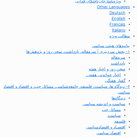
ویژه‌نامهٔ جان‌باختگان فدایی
Other Languages
Deutsch
English
Francais
Italiano
مطالب ویژه
بیانیه‌های هیئت سیاسی
۱- بخش سردبیری | سرمقاله، یادداشت، سخن روز و پژوهش‌ها
سرمقاله
یادداشت
سخن روز و اخبار هفته
اخبار خواندنی هفته…
گفتار هفتگی
۲- دیدگاه ها، سیاست، فلسفه، جامعه‌شناسی، مسائل چپ، و اقتصاد و اقتصاد
سیاسی
دیدگاه‌ها
سیاست و اندیشه سیاسی
مسائل چپ
سیاست
فلسفه
اقتصـاد و اقتصاد‌سیاسی
اقتصاد سیاسی