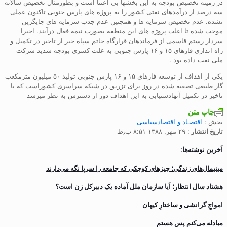
در زمینه تخصیص بودجه به این بخشها بی اعتنا است و بطورمثال تخصیص سالانه
سه درصد از درآمدهای نفتی کشور را به پروژه های پارس جنوبی تاکنون عملی
نشده. عدم تخصیص سرمایه ها و همچنین عدم جذب سرمایه های جایگزین
موجب شده تا اغلب پروژه های این منطقه بصورت نیمه فعال درآیند. اخیرا
سردار رستم قاسمی از فرماندهان قرارگاه خاتم سپاه خبر از تاخیر در تکمیل و
راه اندازی فازهای ۱۵ و ۱۶ پارس جنوبی به علت کسری بودجه شدید شرکت
ملی نفت داده بود .
یکی از اهداف از توسعه فازهای ۱۵ و ۱۶ پارس جنوبی تولید ۵۰ میلیون مترمکعب
گاز طبیعی تصفیه شده در روز برای تزریق در شبکه سراسری کشوراست که با
تاخیر در تکمیل آنهادستیابی به این اهداف دور از دسترس به نظر میرسد
چاپ متن
بخش :
اقتصـاد و اقتصاد‌سیاسی
تاریخ انتشار
: ۲۹ مهر, ۱۳۸۸ ۸:۵۱ ب٫ظ
آخرین نوشته‌ها:
مینیمال‌های زندگی؛ چیزهای کوچکی که جامعه را سرپا نگه می‌دارند
هشتاد سال انتظار؛ آیا سازمان ملل آماده یک دبیرکل زن است؟
‌امواجِ گرانشی و ساختارِ کیهان
مبادله می‌کنم پس هستم