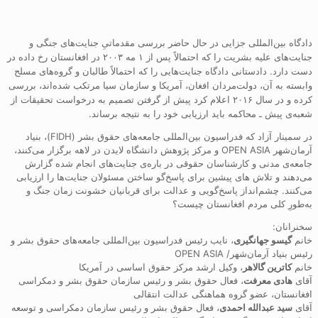
دادگاه بین‌المللی جزایی در حال حاضر بررسی مقدماتیِ جنایت‌های جنگی و
جنایت‌های علیه بشریت را که احتمالاً پس از ۱ مه ۲۰۰۳ در افغانستان رخ داده در
دست دارد. دادستانی دادگاه جنایت‌هایی را که احتمالاً طالبان و گروه‌های مسلح
وابسته به آن، دولت‌مردان افغان، آمریکا و سازمان سیا مرتکب شده‌اند، بررسی
کرده و در سال ۲۰۱۶ اعلام کرد پیش از گرفتن تصمیم‌ به درخواست تحقیقات از
شعبه‌ی پیش‌ ـ‌ محاکمه باید ارزیابی خود را به نتیجه برساند.
در سمینار آزاد که فدراسیون بین‌المللی جامعه‌های حقوق بشر (FIDH)، بنیاد
آرمان‌شهر OPEN ASIA و مرکز پژوهش دانشگاه لایدن در لاهه برگزار می‌کنند،
جامعه‌ی مدنی و کارشناسان حقوقی در باره‌ی جنایت‌های انجام شده گزارش
می‌دهند و تلاش های پیشین برای پاسخ‌گو ساختن مسئولان جنایت‌ها را ارزیابی
می‌کنند. چشم‌انداز پاسخ‌گویی و عدالت برای قربانیان خشونت زمان جنگ و
به‌طورِ کلی مردم افغانستان چیست؟
سخنرانان:
خانم
گیسو جهانگیری
، نایب رئیس فدراسیون بین‌المللی جامعه‌های حقوق بشر و
رئیس بنیاد آرمان‌شهر/ OPEN ASIA
خانم
کاترین گالاهر
، وکیل ارشد مرکز حقوق اساسی در آمریکا
آقای
هادی معرفت
، فعال حقوق بشر و رئیس سازمان حقوق بشر و دمکراسی
افغانستان، عضو گروه هماهنگی عدالت انتقالی
آقای
سید عبدالله احمدی
، فعال حقوق بشر و رئیس سازمان دمکراسی و توسعه