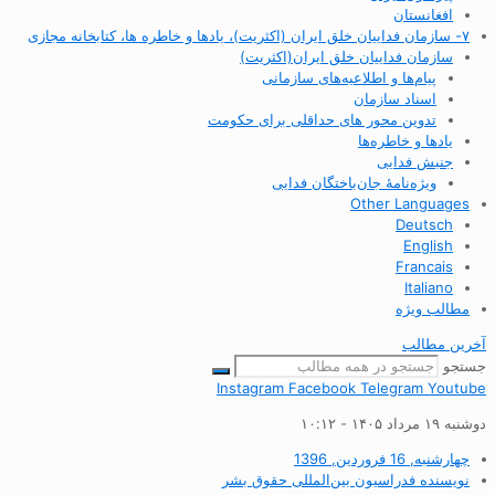
افغانستان
۷- سازمان فداییان خلق ایران (اکثریت)، یادها و خاطره ها، کتابخانه مجازی
سازمان فداییان خلق ایران(اکثریت)
پیام‌ها و اطلاعیه‌های سازمانی
اسناد سازمان
تدوین محور های حداقلی برای حکومت
یادها و خاطره‌ها
جنبش فدایی
ویژه‌نامهٔ جان‌باختگان فدایی
Other Languages
Deutsch
English
Francais
Italiano
مطالب ویژه
آخرین مطالب
جستجو
Instagram
Facebook
Telegram
Youtube
دوشنبه ۱۹ مرداد ۱۴۰۵ - ۱۰:۱۲
چهارشنبه, 16 فروردین, 1396
نویسنده
فدراسیون بین‌المللی حقوق بشر