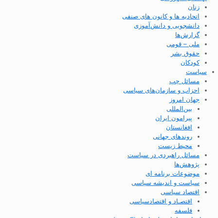
زنان
اتحادیه ها و کانون های صنفی
دانشجویی و دانش‌آموزی
گزارش‌ها
ملی – قومی
حقوق بشر
کودکان
سیاست
مسائل چپ
احزاب و سازمان‌های سیاسی
جهان امروز
بین‌المللی
پیرامون ایران
افغانستان
روندهای جهانی
محیط زیست
مسائل راهبردی در سیاست
پژوهش‌ها
موضوعات برنامه ای
سیاست و اندیشه سیاسی
اقتصاد سیاسی
اقتصـاد و اقتصاد‌سیاسی
فلسفه