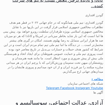
کانادا و نادیده گرفتن تبعیض نسبت به تیم های شرکت
کننده…
گودرز اقتداری
گودرز اقتداری: تیم ملی همانگونه که در جام جهانی ۲۰۲۲ در قطر هم هدف
تظاهرات مخالفین جمهوری اسلامی قرار گرفت در این بازیها نیز با تقابل
مخالفین جمهوری اسلامی بویژه طرفداران سلطنت روبرو خواهذ بود. پیش بینی
ها اما انست که این بار شاید بخاطر میزبانی در امریکا و کانادا که هر دو میزبان
صد ها هزار ایرانی متمایل به رضا پهلوی هستند، امکان در گیری های بیشتر
محتمل‌تر است…. در دیدگاه ما اما تیم ملی تیم تمام مردم ایران است و در این
شرایط که کشور هدف حملات و خسارات بی‌بدیل در تاریخ معاصر خود بوده
است پیروزی تیم ملی و حمایت عمومی هم‌وطنان برای ایجاد اتحاد و هم‌بستگی
ملی بیش لز پیش ضروری و مورد انتظار است. ما مانند همه هنرمندان و
روشنفکران میهن تحت ستم‌مان ورزش‌کارانی که با پرچم ایران در هر میدانی
مبارزه میکنند را نیز فرزند ایران و از ان خود میدانیم و پیروزی هایشان را در
میدان‌های جهانی ارج می‌گذاریم.
مطالعه »
شبکه های اجتماعی سازمان
Telegram
Facebook
Instagram
Youtube
آگهی ها
آزادی، عدالت اجتماعی، سوسیالیسم و