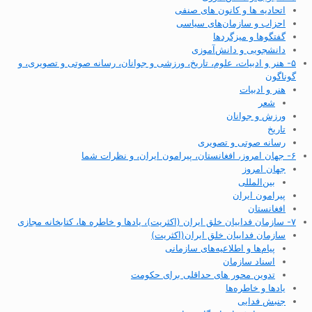
اتحادیه ها و کانون های صنفی
احزاب و سازمان‌های سیاسی
گفتگوها و میزگردها
دانشجویی و دانش‌آموزی
۵- هنر و ادبیات، علوم، تاریخ، ورزشی و جوانان، رسانه صوتی و تصویری، و
گوناگون
هنر و ادبیات
شعر
ورزش و جوانان
تاریخ
رسانه صوتی و تصویری
۶- جهان امروز، افغانستان، پیرامون ایران، و نظرات شما
جهان امروز
بین‌المللی
پیرامون ایران
افغانستان
۷- سازمان فداییان خلق ایران (اکثریت)، یادها و خاطره ها، کتابخانه مجازی
سازمان فداییان خلق ایران(اکثریت)
پیام‌ها و اطلاعیه‌های سازمانی
اسناد سازمان
تدوین محور های حداقلی برای حکومت
یادها و خاطره‌ها
جنبش فدایی