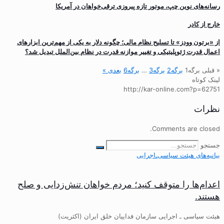
رسانه‌های نوین چپ، موتور تازه پیروزی ترقی‌خواهان در آمریکا
خارج از کادر
از «برتون وودز» تا تسلیح نظام مالی؛ چگونه دلار به یکی از مهم‌ترین ابزارهای
اعمال قدرت ژئوپلیتیکی و تغییر موازنه قدرت در نظام بین‌الملل تبدیل شد؟
« قبلی
برگه
1
برگه
2
برگه
3
…
برگه
6
بعدی »
لینک کوتاه
http://kar-online.com?p=62751
نظرات
Comments are closed.
جستجو
بیانیه‌های هیئت‌ سیاسی‌ـ‌اجرایی
اعدام‌ها را متوقف کنید؛ مردم خواهان تنش‌زدایی و صلح
هستند.
هیئت سیاسی ـ اجرایی سازمان فداییان خلق ایران (اکثریت)