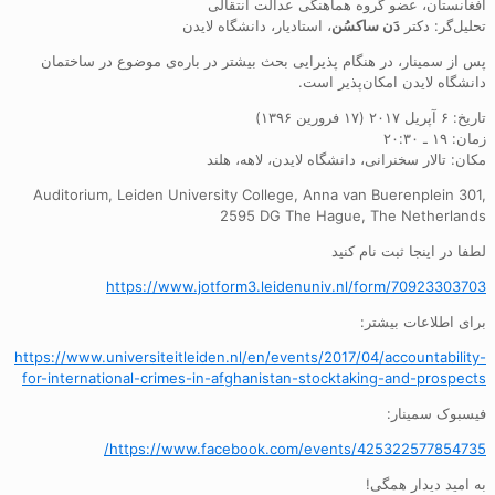
افغانستان، عضو گروه هماهنگی عدالت انتقالی
تحلیل‌گر: دکتر
دَن ساکسُن
، استادیار، دانشگاه لایدن
پس از سمینار، در هنگام پذیرایی بحث بیشتر در باره‌ی موضوع در ساختمان
دانشگاه لایدن امکان‌پذیر است.
تاریخ: ۶ آپریل ۲۰۱۷ (۱۷ فرورین ۱۳۹۶)
زمان: ۱۹ ـ ۲۰:۳۰
مکان: تالار سخنرانی، دانشگاه لایدن، لاهه، هلند
Auditorium, Leiden University College, Anna van Buerenplein 301,
2595 DG The Hague, The Netherlands
لطفا در اینجا ثبت نام کنید
https://www.jotform3.leidenuniv.nl/form/70923303703
برای اطلاعات بیشتر:
https://www.universiteitleiden.nl/en/events/2017/04/accountability-
for-international-crimes-in-afghanistan-stocktaking-and-prospects
فیسبوک سمینار:
https://www.facebook.com/events/425322577854735/
به امید دیدار همگی!