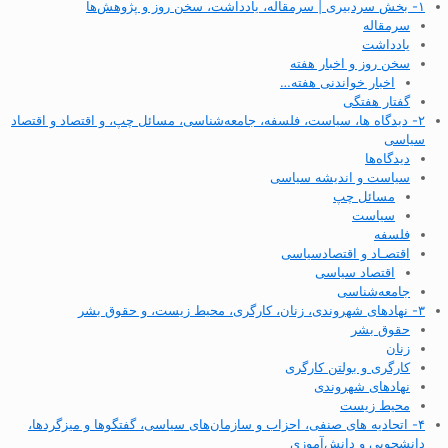
۱- بخش سردبیری | سرمقاله، یادداشت، سخن روز و پژوهش‌ها
سرمقاله
یادداشت
سخن روز و اخبار هفته
اخبار خواندنی هفته…
گفتار هفتگی
۲- دیدگاه ها، سیاست، فلسفه، جامعه‌شناسی، مسائل چپ، و اقتصاد و اقتصاد
سیاسی
دیدگاه‌ها
سیاست و اندیشه سیاسی
مسائل چپ
سیاست
فلسفه
اقتصـاد و اقتصاد‌سیاسی
اقتصاد سیاسی
جامعه‌شناسی
۳- نهادهای شهروندی، زنان، کارگری، محیط زیست، و حقوق بشر
حقوق بشر
زنان
کارگری و بولتن کارگری
نهادهای شهروندی
محیط زیست
۴- اتحادیه های صنفی، احزاب و سازمان‌های سیاسی، گفتگوها و میزگردها،
دانشجویی و دانش‌آموزی