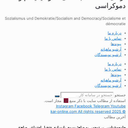
دموکراسی
Sozialismus und Demokratie/Socialism and Democracy/Socialisme et
démocratie
درباره ما
تماس با ما
پیوندها
آرشیو ماهیانه
آرشیو نویسندگان
درباره ما
تماس با ما
پیوندها
آرشیو ماهیانه
آرشیو نویسندگان
جستجو
استفاده از مطالب سایت با ذکر منبع
کار
مجاز است.
Instagram
Facebook
Telegram
Youtube
© 2025 kar-online.com All rights reserved
آخرین مطالب
جامعه‌شناسیِ بی‌توجهی به صلح؛ بسوی بازسازی «تخیل اجتماعی صلح»