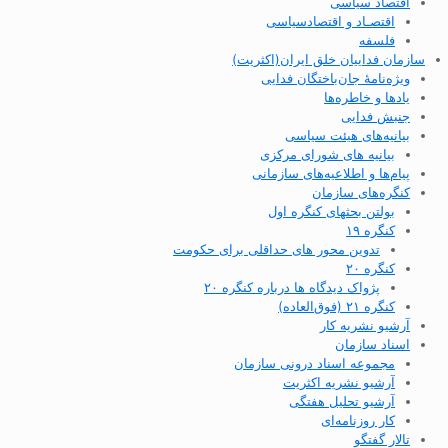
اقتصاد سیاسی
اقتصـاد و اقتصاد‌سیاسی
فلسفه
سازمان فداییان خلق ایران(اکثریت)
ویژه‌نامهٔ جان‌باختگان فدایی
یادها و خاطره‌ها
جنبش فدایی
بیانیه‌های هیئت سیاسی
بیانیه های شورای مرکزی
پیام‌ها و اطلاعیه‌های سازمانی
کنگره‌های سازمان
بولتن بحثهای کنگره اول
کنگره ۱۹
تدوین محور های حداقلی برای حکومت
کنگره ۲۰
پژواک دیدگاه ها درباره کنگره ۲۰
کنگره ۲۱ (فوق‌العاده)
آرشیو نشریه کار
اسناد سازمان
مجموعه اسناد درونی سازمان
آرشیو نشریه اکثریت
آرشیو تحلیل هفتگی
کار روزنامه‌ای
تالار گفتگو