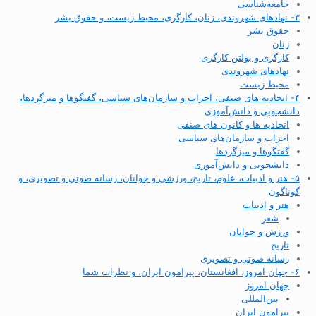
جامعه‌شناسی
۳- نهادهای شهروندی، زنان، کارگری، محیط زیست، و حقوق بشر
حقوق بشر
زنان
کارگری و بولتن کارگری
نهادهای شهروندی
محیط زیست
۴- اتحادیه های صنفی، احزاب و سازمان‌های سیاسی، گفتگوها و میزگردها،
دانشجویی و دانش‌آموزی
اتحادیه ها و کانون های صنفی
احزاب و سازمان‌های سیاسی
گفتگوها و میزگردها
دانشجویی و دانش‌آموزی
۵- هنر و ادبیات، علوم، تاریخ، ورزشی و جوانان، رسانه صوتی و تصویری، و
گوناگون
هنر و ادبیات
شعر
ورزش و جوانان
تاریخ
رسانه صوتی و تصویری
۶- جهان امروز، افغانستان، پیرامون ایران، و نظرات شما
جهان امروز
بین‌المللی
پیرامون ایران