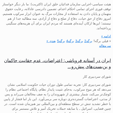
هیئت سیاسی-اجرایی سازمان فدائیان خلق ایران (اکثریت): ما بار دیگر خواستار
توقف فوری اجرای تمامی احکام اعدام، تضمین دادرسی عادلانه، رعایت حقوق
متهمان و پایان دادن به استفاده از مجازات مرگ به عنوان ابزار سرکوب هستیم.
امروز دفاع از حق حیات، دفاع از صلح و دفاع از آزادی، سه مطالبه جدا از هم
نیستند؛ این‌ها ارکان آینده‌ای هستند که مردم ایران برای آن هزینه‌های سنگینی
پرداخته‌اند.
ادامه »
« قبلی
برگه
1
برگه
2
برگه
3
برگه
4
برگه
5
بعدی »
سرمقاله
ایران در آستانه فروپاشی: اعتراضات، عدم حقانیت حاکمان
و بن‌بست‌های پیش‌رو…
شورای سردبیری کار
شورای سردبیری کار: تجربه تمامی طول دوران حیات حکومت اسلامی نشان
می‌دهد که هر موج سرکوب، به‌جای تثبیت پایدار نظام، پایگاه اجتماعی نظام را
کوچک‌تر می‌کند، شمار بیشتری از شهروندان را به صف مخالفان می‌راند و پس
از مدتی، اعتراضات گسترده‌تری دوباره سر برمی‌آورد. این بار اما فشار از پایین
با خطر تشدید تنش در سطح منطقه‌ای و بین‌المللی نیز هم‌زمان شده است. در
چنین فضایی، اسرائیل ـ با سابقه حملات تحریک آمیز و تلاش مستمر برای