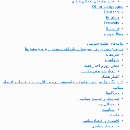
ویژه‌نامهٔ جان‌باختگان فدایی
Other Languages
Deutsch
English
Francais
Italiano
مطالب ویژه
بیانیه‌های هیئت سیاسی
۱- بخش سردبیری | سرمقاله، یادداشت، سخن روز و پژوهش‌ها
سرمقاله
یادداشت
سخن روز و اخبار هفته
اخبار خواندنی هفته…
گفتار هفتگی
۲- دیدگاه ها، سیاست، فلسفه، جامعه‌شناسی، مسائل چپ، و اقتصاد و اقتصاد
سیاسی
دیدگاه‌ها
سیاست و اندیشه سیاسی
مسائل چپ
سیاست
فلسفه
اقتصـاد و اقتصاد‌سیاسی
اقتصاد سیاسی