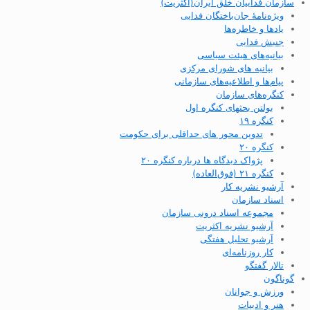
سازمان فداییان خلق ایران(اکثریت)
ویژه‌نامهٔ جان‌باختگان فدایی
یادها و خاطره‌ها
جنبش فدایی
بیانیه‌های هیئت سیاسی
بیانیه های شورای مرکزی
پیام‌ها و اطلاعیه‌های سازمانی
کنگره‌های سازمان
بولتن بحثهای کنگره اول
کنگره ۱۹
تدوین محور های حداقلی برای حکومت
کنگره ۲۰
پژواک دیدگاه ها درباره کنگره ۲۰
کنگره ۲۱ (فوق‌العاده)
آرشیو نشریه کار
اسناد سازمان
مجموعه اسناد درونی سازمان
آرشیو نشریه اکثریت
آرشیو تحلیل هفتگی
کار روزنامه‌ای
تالار گفتگو
گوناگون
ورزش و جوانان
هنر و ادبیات