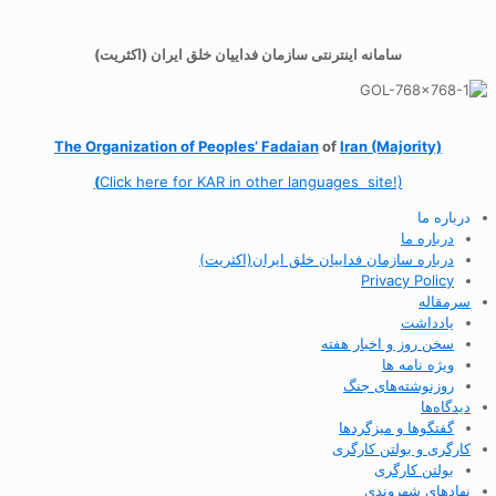
سامانه اینترنتی سازمان فداییان خلق ایران (اکثریت)
The Organization of
Peoples’ Fadaian
of
Iran (Majority)
(
Click here for KAR in other languages site!)
درباره ما
درباره ما
درباره سازمان فداییان خلق ایران(اکثریت)
Privacy Policy
سرمقاله
یادداشت
سخن روز و اخبار هفته
ویژه نامه ها
روزنوشته‌های جنگ
دیدگاه‌ها
گفتگوها و میزگردها
کارگری و بولتن کارگری
بولتن کارگری
نهادهای شهروندی