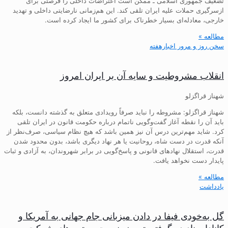
تضعیف جمهوری اسلامی ـ ممکن است اعتراضات داخلی را فرصتی برای
ازسرگیری حملات علیه ایران تلقی کند. این هم‌زمانی نارضایتی داخلی و تهدید
خارجی، معادله‌ای بسیار خطرناک برای کشور ما ایجاد کرده است.
مطالعه »
سخن روز و مرور اخبارهفته
انقلاب مشروطیت و سایه آن بر ایران امروز
شهناز قراگزلو
شهناز قراگزلو: مشروطه را نباید صرفاً رویدادی متعلق به گذشته دانست، بلکه
باید آن را نقطه آغاز گفت‌وگویی ناتمام درباره حکومت قانون در ایران تلقی
کرد. شاید مهم‌ترین درس آن نیز همین باشد که هیچ نظام سیاسی، صرف‌نظر از
آنکه قدرت در دست شاه، روحانیت یا هر نهاد دیگری باشد، بدون محدود شدن
قدرت، استقلال نهادهای قانونی و پاسخ‌گویی در برابر شهروندان، به آزادی و ثبات
پایدار دست نخواهد یافت.
مطالعه »
یادداشت
گل به‌خودی فیفا در دادن میزبانی جام جهانی به آمریکا و