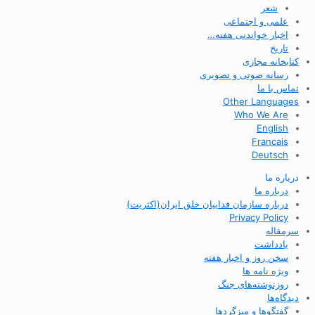
شعر
علمی و اجتماعی
اخبار خواندنی هفته…
تاریخ
کتابخانه مجازی
رسانه صوتی و تصویری
تماس با ما
Other Languages
Who We Are
English
Francais
Deutsch
درباره ما
درباره ما
درباره سازمان فداییان خلق ایران(اکثریت)
Privacy Policy
سرمقاله
یادداشت
سخن روز و اخبار هفته
ویژه نامه ها
روزنوشته‌های جنگ
دیدگاه‌ها
گفتگوها و میزگردها