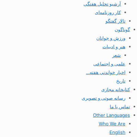
آرشیو تحلیل هفتگی
کار روزنامه‌ای
تالار گفتگو
گوناگون
ورزش و جوانان
هنر و ادبیات
شعر
علمی و اجتماعی
اخبار خواندنی هفته…
تاریخ
کتابخانه مجازی
رسانه صوتی و تصویری
تماس با ما
Other Languages
Who We Are
English