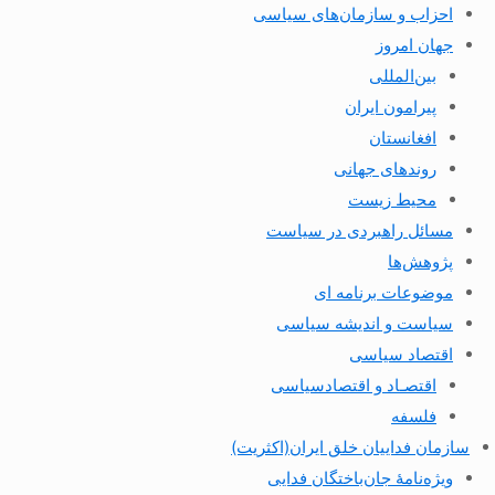
احزاب و سازمان‌های سیاسی
جهان امروز
بین‌المللی
پیرامون ایران
افغانستان
روندهای جهانی
محیط زیست
مسائل راهبردی در سیاست
پژوهش‌ها
موضوعات برنامه ای
سیاست و اندیشه سیاسی
اقتصاد سیاسی
اقتصـاد و اقتصاد‌سیاسی
فلسفه
سازمان فداییان خلق ایران(اکثریت)
ویژه‌نامهٔ جان‌باختگان فدایی