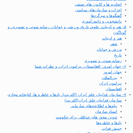
اتحادیه ها و کانون های صنفی
احزاب و سازمان‌های سیاسی
گفتگوها و میزگردها
دانشجویی و دانش‌آموزی
۵- هنر و ادبیات، علوم، تاریخ، ورزشی و جوانان، رسانه صوتی و تصویری، و
گوناگون
هنر و ادبیات
شعر
ورزش و جوانان
تاریخ
رسانه صوتی و تصویری
۶- جهان امروز، افغانستان، پیرامون ایران، و نظرات شما
جهان امروز
بین‌المللی
پیرامون ایران
افغانستان
۷- سازمان فداییان خلق ایران (اکثریت)، یادها و خاطره ها، کتابخانه مجازی
سازمان فداییان خلق ایران(اکثریت)
پیام‌ها و اطلاعیه‌های سازمانی
اسناد سازمان
تدوین محور های حداقلی برای حکومت
یادها و خاطره‌ها
جنبش فدایی