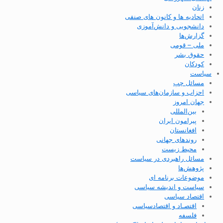
زنان
اتحادیه ها و کانون های صنفی
دانشجویی و دانش‌آموزی
گزارش‌ها
ملی – قومی
حقوق بشر
کودکان
سیاست
مسائل چپ
احزاب و سازمان‌های سیاسی
جهان امروز
بین‌المللی
پیرامون ایران
افغانستان
روندهای جهانی
محیط زیست
مسائل راهبردی در سیاست
پژوهش‌ها
موضوعات برنامه ای
سیاست و اندیشه سیاسی
اقتصاد سیاسی
اقتصـاد و اقتصاد‌سیاسی
فلسفه