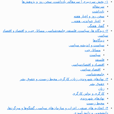
۱- بخش سردبیری | سرمقاله، یادداشت، سخن روز و پژوهش‌ها
سرمقاله
یادداشت
سخن روز و اخبار هفته
اخبار خواندنی هفته…
گفتار هفتگی
۲- دیدگاه ها، سیاست، فلسفه، جامعه‌شناسی، مسائل چپ، و اقتصاد و اقتصاد
سیاسی
دیدگاه‌ها
سیاست و اندیشه سیاسی
مسائل چپ
سیاست
فلسفه
اقتصـاد و اقتصاد‌سیاسی
اقتصاد سیاسی
جامعه‌شناسی
۳- نهادهای شهروندی، زنان، کارگری، محیط زیست، و حقوق بشر
حقوق بشر
زنان
کارگری و بولتن کارگری
نهادهای شهروندی
محیط زیست
۴- اتحادیه های صنفی، احزاب و سازمان‌های سیاسی، گفتگوها و میزگردها،
دانشجویی و دانش‌آموزی