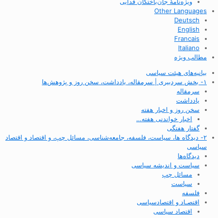
ویژه‌نامهٔ جان‌باختگان فدایی
Other Languages
Deutsch
English
Francais
Italiano
مطالب ویژه
بیانیه‌های هیئت سیاسی
۱- بخش سردبیری | سرمقاله، یادداشت، سخن روز و پژوهش‌ها
سرمقاله
یادداشت
سخن روز و اخبار هفته
اخبار خواندنی هفته…
گفتار هفتگی
۲- دیدگاه ها، سیاست، فلسفه، جامعه‌شناسی، مسائل چپ، و اقتصاد و اقتصاد
سیاسی
دیدگاه‌ها
سیاست و اندیشه سیاسی
مسائل چپ
سیاست
فلسفه
اقتصـاد و اقتصاد‌سیاسی
اقتصاد سیاسی