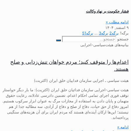
فشار حکومت بر نهاد وکالت
ادامه مطلب »
۹ اسفند, ۱۴۰۴
برگه
1
برگه
2
برگه
3
…
برگه
51
جستجو
بیانیه‌های هیئت‌سیاسی-اجرایی
اعدام‌ها را متوقف کنید؛ مردم خواهان تنش‌زدایی و صلح
هستند.
هیئت سیاسی ـ اجرایی سازمان فداییان خلق ایران (اکثریت)
هیئت سیاسی-اجرایی سازمان فدائیان خلق ایران (اکثریت): ما بار دیگر خواستار
توقف فوری اجرای تمامی احکام اعدام، تضمین دادرسی عادلانه، رعایت حقوق
متهمان و پایان دادن به استفاده از مجازات مرگ به عنوان ابزار سرکوب هستیم.
امروز دفاع از حق حیات، دفاع از صلح و دفاع از آزادی، سه مطالبه جدا از هم
نیستند؛ این‌ها ارکان آینده‌ای هستند که مردم ایران برای آن هزینه‌های سنگینی
پرداخته‌اند.
ادامه »