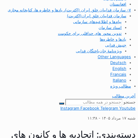
افغانستان
۷- سازمان فداییان خلق ایران (اکثریت)، یادها و خاطره ها، کتابخانه مجازی
سازمان فداییان خلق ایران(اکثریت)
پیام‌ها و اطلاعیه‌های سازمانی
اسناد سازمان
تدوین محور های حداقلی برای حکومت
یادها و خاطره‌ها
جنبش فدایی
ویژه‌نامهٔ جان‌باختگان فدایی
Other Languages
Deutsch
English
Francais
Italiano
مطالب ویژه
آخرین مطالب
جستجو
Instagram
Facebook
Telegram
Youtube
شنبه ۱۷ مرداد ۱۴۰۵ - ۱۱:۳۸
دسته‌بندی: اتحادیه ها و کانون های