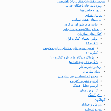
سازمان فداییان خلق ایران(اکثریت)
ویژه‌نامهٔ جان‌باختگان فدایی
یادها و خاطره‌ها
جنبش فدایی
بیانیه‌های هیئت سیاسی
بیانیه های شورای مرکزی
پیام‌ها و اطلاعیه‌های سازمانی
کنگره‌های سازمان
بولتن بحثهای کنگره اول
کنگره ۱۹
تدوین محور های حداقلی برای حکومت
کنگره ۲۰
پژواک دیدگاه ها درباره کنگره ۲۰
کنگره ۲۱ (فوق‌العاده)
آرشیو نشریه کار
اسناد سازمان
مجموعه اسناد درونی سازمان
آرشیو نشریه اکثریت
آرشیو تحلیل هفتگی
کار روزنامه‌ای
تالار گفتگو
گوناگون
ورزش و جوانان
هنر و ادبیات