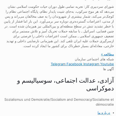
شورای سردبیری کار: تجربه تمامی طول دوران حیات حکومت اسلامی نشان
می‌دهد که هر موج سرکوب، به‌جای تثبیت پایدار نظام، پایگاه اجتماعی نظام را
کوچک‌تر می‌کند، شمار بیشتری از شهروندان را به صف مخالفان می‌راند و پس
از مدتی، اعتراضات گسترده‌تری دوباره سر برمی‌آورد. این بار اما فشار از پایین
با خطر تشدید تنش در سطح منطقه‌ای و بین‌المللی نیز هم‌زمان شده است. در
چنین فضایی، اسرائیل ـ با سابقه حملات تحریک آمیز و تلاش مستمر برای
تضعیف جمهوری اسلامی ـ ممکن است اعتراضات داخلی را فرصتی برای
ازسرگیری حملات علیه ایران تلقی کند. این هم‌زمانی نارضایتی داخلی و تهدید
خارجی، معادله‌ای بسیار خطرناک برای کشور ما ایجاد کرده است.
مطالعه »
شبکه های اجتماعی سازمان
Telegram
Facebook
Instagram
Youtube
آگهی ها
آزادی، عدالت اجتماعی، سوسیالیسم و
دموکراسی
Sozialismus und Demokratie/Socialism and Democracy/Socialisme et
démocratie
درباره ما