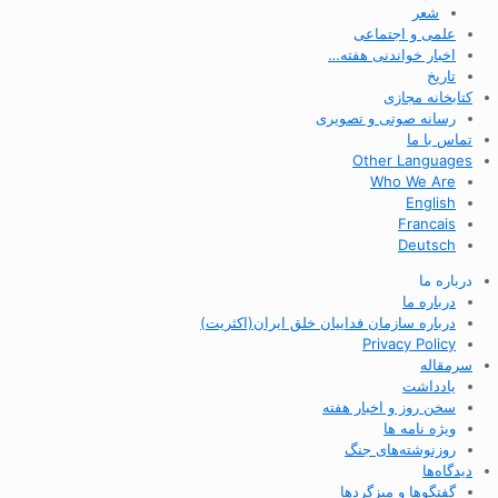
شعر
علمی و اجتماعی
اخبار خواندنی هفته…
تاریخ
کتابخانه مجازی
رسانه صوتی و تصویری
تماس با ما
Other Languages
Who We Are
English
Francais
Deutsch
درباره ما
درباره ما
درباره سازمان فداییان خلق ایران(اکثریت)
Privacy Policy
سرمقاله
یادداشت
سخن روز و اخبار هفته
ویژه نامه ها
روزنوشته‌های جنگ
دیدگاه‌ها
گفتگوها و میزگردها