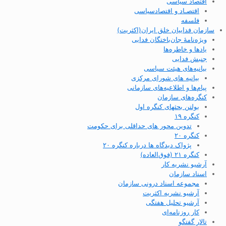
اقتصاد سیاسی
اقتصـاد و اقتصاد‌سیاسی
فلسفه
سازمان فداییان خلق ایران(اکثریت)
ویژه‌نامهٔ جان‌باختگان فدایی
یادها و خاطره‌ها
جنبش فدایی
بیانیه‌های هیئت سیاسی
بیانیه های شورای مرکزی
پیام‌ها و اطلاعیه‌های سازمانی
کنگره‌های سازمان
بولتن بحثهای کنگره اول
کنگره ۱۹
تدوین محور های حداقلی برای حکومت
کنگره ۲۰
پژواک دیدگاه ها درباره کنگره ۲۰
کنگره ۲۱ (فوق‌العاده)
آرشیو نشریه کار
اسناد سازمان
مجموعه اسناد درونی سازمان
آرشیو نشریه اکثریت
آرشیو تحلیل هفتگی
کار روزنامه‌ای
تالار گفتگو