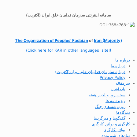
سامانه اینترنتی سازمان فداییان خلق ایران (اکثریت)
The Organization of
Peoples’ Fadaian
of
Iran (Majority)
(
Click here for KAR in other languages site!)
درباره ما
درباره ما
درباره سازمان فداییان خلق ایران(اکثریت)
Privacy Policy
سرمقاله
یادداشت
سخن روز و اخبار هفته
ویژه نامه ها
روزنوشته‌های جنگ
دیدگاه‌ها
گفتگوها و میزگردها
کارگری و بولتن کارگری
بولتن کارگری
نهادهای شهروندی