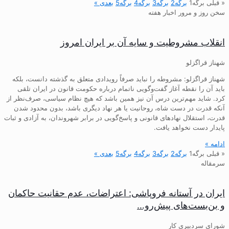
« قبلی
برگه
1
برگه
2
برگه
3
برگه
4
برگه
5
بعدی »
سخن روز و مرور اخبار هفته
انقلاب مشروطیت و سایه آن بر ایران امروز
شهناز قراگزلو
شهناز قراگزلو: مشروطه را نباید صرفاً رویدادی متعلق به گذشته دانست، بلکه
باید آن را نقطه آغاز گفت‌وگویی ناتمام درباره حکومت قانون در ایران تلقی
کرد. شاید مهم‌ترین درس آن نیز همین باشد که هیچ نظام سیاسی، صرف‌نظر از
آنکه قدرت در دست شاه، روحانیت یا هر نهاد دیگری باشد، بدون محدود شدن
قدرت، استقلال نهادهای قانونی و پاسخ‌گویی در برابر شهروندان، به آزادی و ثبات
پایدار دست نخواهد یافت.
ادامه »
« قبلی
برگه
1
برگه
2
برگه
3
برگه
4
برگه
5
بعدی »
سرمقاله
ایران در آستانه فروپاشی: اعتراضات، عدم حقانیت حاکمان
و بن‌بست‌های پیش‌رو…
شورای سردبیری کار