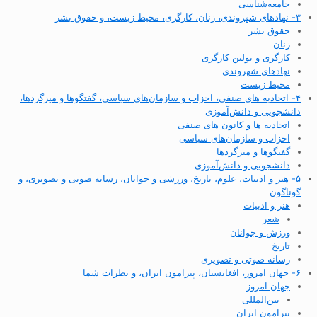
جامعه‌شناسی
۳- نهادهای شهروندی، زنان، کارگری، محیط زیست، و حقوق بشر
حقوق بشر
زنان
کارگری و بولتن کارگری
نهادهای شهروندی
محیط زیست
۴- اتحادیه های صنفی، احزاب و سازمان‌های سیاسی، گفتگوها و میزگردها،
دانشجویی و دانش‌آموزی
اتحادیه ها و کانون های صنفی
احزاب و سازمان‌های سیاسی
گفتگوها و میزگردها
دانشجویی و دانش‌آموزی
۵- هنر و ادبیات، علوم، تاریخ، ورزشی و جوانان، رسانه صوتی و تصویری، و
گوناگون
هنر و ادبیات
شعر
ورزش و جوانان
تاریخ
رسانه صوتی و تصویری
۶- جهان امروز، افغانستان، پیرامون ایران، و نظرات شما
جهان امروز
بین‌المللی
پیرامون ایران