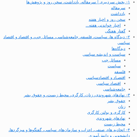
۱- بخش سردبیری | سرمقاله، یادداشت، سخن روز و پژوهش‌ها
سرمقاله
یادداشت
سخن روز و اخبار هفته
اخبار خواندنی هفته…
گفتار هفتگی
۲- دیدگاه ها، سیاست، فلسفه، جامعه‌شناسی، مسائل چپ، و اقتصاد و اقتصاد
سیاسی
دیدگاه‌ها
سیاست و اندیشه سیاسی
مسائل چپ
سیاست
فلسفه
اقتصـاد و اقتصاد‌سیاسی
اقتصاد سیاسی
جامعه‌شناسی
۳- نهادهای شهروندی، زنان، کارگری، محیط زیست، و حقوق بشر
حقوق بشر
زنان
کارگری و بولتن کارگری
نهادهای شهروندی
محیط زیست
۴- اتحادیه های صنفی، احزاب و سازمان‌های سیاسی، گفتگوها و میزگردها،
دانشجویی و دانش‌آموزی