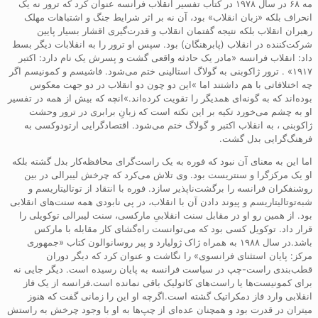
مه ۶۸ در سال ۱۹۷۸ در کتاب تفسیر انقلاب فرانسه عنوان کرد که ترور نه یک
انحراف بلکه «زبان انقلاب» بود، آن نه بر اثر شرایط جنگ و اشتباهات مهلک
رهبران انقلاب بلکه نتیجه گفتمان انقلاب و قدرت‌گیری اقشار بسیار پایین
شرکت‌کننده در انقلاب (پابرهنگان) بود. سپس او ترور را به انقلابات دیگر بسط
داد: انقلاب فرانسه «مادر یک حادثه واقعی گشت و پسرش یک نام دارد: اکتبر
۱۹۱۷» . ترور ژاکوبنی به گولاگ استالینی ختم می‌شود. فاشیسم و کمونیسم اگر
چه اختلافاتی با هم داشتند اما »این دو چون دو انقلاب در دو جهت معکوس
بوده‌اند که به گونه‌ای همدیگر را تقویت کرده‌اند.»انچه که بیش از همه در تفسیر
او به چشم می‌خورد تکیه بر این نکته است که زبانِ برابری در ترور وحشت
ژاکوبنی ، به انقلاب اکتبر و گولاگ ختم می‌شود. اقتصادگرایی ارتودوکسی به
فرهنگ‌گرایی بدل گشت.
اما این به معنای آن نبود که فوره به یک راست‌گرای محافظه‌کار بدل گشته بلکه
او یک مرکزگرا و سنتریست بود. وی تلاش می‌کرد که چرخش لیبرالی در بین
روشنفکران فرانسه را برگشت‌ناپذیر سازد. فوره با انتقاد از توتالیتاریسم و
شبه‌توتالیتاریسم و پیوند دادن آن با انقلاب، در پی نابودی همه سنت‌های انقلابی
بود. از همین رو او در مقابل سنت انقلابیِ مارکسی، سنت لیبرالی توکویلی را
قرار داد. توکویل کسی بود که می‌توانست راه‌گشای کار مقابله با مارکس
باشد.در سال ۱۹۸۸ به همراه ژاک ژولیارد و پیر روسانوالون کتاب «جمهوری
مرکز: پایان استثنای فرانسوی» را نگاشت و عنوان کرد که دیگر دوران
قطب‌بندی راست-چپ در سیاست فرانسه به پایان رسیده است. دیگر جایی نه
برای کمونیست‌ها یا راست‌های کاتولیک باقی نمانده است.فرانسه از یک فاز
انقلابی وارد فاز دمکراتیک گشته است.اگرچه او این را زمانی گفت که هنوز
میتران در قدرت بود و همچنان عده‌ای از چپ‌ها به او با وجود چرخش به راستش