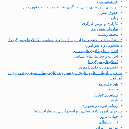
جامعه‌شناسی
۳- نهادهای شهروندی، زنان، کارگری، محیط زیست، و حقوق بشر
حقوق بشر
زنان
کارگری و بولتن کارگری
نهادهای شهروندی
محیط زیست
۴- اتحادیه های صنفی، احزاب و سازمان‌های سیاسی، گفتگوها و میزگردها،
دانشجویی و دانش‌آموزی
اتحادیه ها و کانون های صنفی
احزاب و سازمان‌های سیاسی
گفتگوها و میزگردها
دانشجویی و دانش‌آموزی
۵- هنر و ادبیات، علوم، تاریخ، ورزشی و جوانان، رسانه صوتی و تصویری، و
گوناگون
هنر و ادبیات
شعر
ورزش و جوانان
تاریخ
رسانه صوتی و تصویری
۶- جهان امروز، افغانستان، پیرامون ایران، و نظرات شما
جهان امروز
بین‌المللی
پیرامون ایران