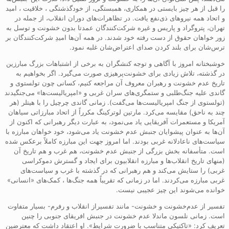
را قبل از هر چیز بایستی در همکاری، همبستگی، از خودگذشتگی ، خلاقیت ، امید
و اتحاد همه نیروهای ذی‌نفع یافت. در تظاهرات‌های دوران انقلاب، از جمله در
تهران، پتروگراد و پاریس و غیره شرکت‌کنندگان عمدتا بدون خشونت و توسل به
زور خواهان حقوق از دست رفته خود شدند. در همه آن‌ها امیدِ شرکت‌کنندگان بر
ترس‌شان برای بلند کردن صدای اعتراض‌شان غلبه نمود.
خوشبختانه امروز با آگاهی و توجه کنشگران به برخی از اشتباهات بزرگ مبارزین
در گذشته، تلاش زیادی برای خشونت‌پرهیزی صورت می‌گیرد. اگر بخواهیم به
تاریخ عدم خشونت و رهبران معروف آن مراجعه کنیم، کسانی چون تولستوی و
گاندی علیه جنگ‌طلبی و ستمگری‌های سران غربی و «امپریالیست‌ها» می‌جنگیدند
(تولستوی از جنگ امپریالیست‌ها می‌گفت). زمانی گاندی چرچیل را با هیتلر (هر
چند به ناحق) مقایسه می‌کرد. مارتین لوترکینگ مکرراً از اتحاد مبارزاتی سیاهان
آمریکا و مستعمرات آفریقایی یاد می‌نمود، به عبارت دیگر رهبرانی که اکنون از
آن‌ها به عنوان پیشوایان جنبش عدم خشونت یاد می‌شود، خود خواهان مبارزه با
سیاست‌های ناعادلانه غربی بودند. اما امروز جهت این مبارزه کاملاً برعکس شده
است. متأسفانه بخش بزرگی از جنبش عدم خشونت، هم غرب و هم تاریخ آن
(منهای تاریخ انقلاب‌ها و مبارزه انقلابیون برای ایجاد و گسترش دموکراسی
غربی) را ستایش می‌کند و هم رهبرانی که در گذشته با غرب و سیاست‌های
غربی مبارزه می‌کردند. اما در زمانی که تقریباً همه جنگ‌ها ، کمک‌های «انسانی»
خوانده می‌شوند این چیز عجیبی نیست.
تفسیر از عدم‌خشونت و خشونت- مانند تفسیراز انقلاب و رفرم- بسیار متفاوت
است. زمانی نلسون ماندلا عدم خشونت در جنبش افریقای جنوبی را چنین
تعریف کرد: «تاکتیکی متناسب با ضرورت شرایط». او اعتقاد داشت که معترضین