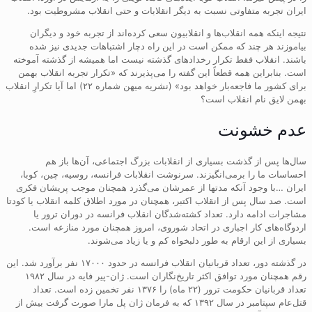
ایران تجربه متفاوتی نسبت به دیگر انقلابات و حتی انقلاب مشروطیت بود.
نتیجه اینکه همه انقلاب‌ها و انقلابیون سعی کرده‌اند از تجربه خود و دیگران
بیاموزند هر چند که ممکن است در این راه دچار اشتباهات جدیدی نیز شده
باشند. انقلاب فقط تکرار رخدادهای گذشته نیست اما همیشه از گذشته آموخته
است. بنابراین همه قطعاً این گفته را می‌پذیرند که «تکرار تجربه انقلاب بهمن
برای کشور ما فاجعه‌بار خواهد بود» (نشریه میهن شماره ۲۲) اما آیا تکرارِ انقلاب
بهمن لایق نام انقلاب است؟
عدم خشونت
سال‌ها پس از گذشت بسیاری از انقلابات بزرگ اجتماعی، آن‌ها باز هم
احساسات ما را برمی‌انگیزند. سرنوشت انقلابات فرانسه، روسیه، چین، کوبا،
ایران …با وجود آنکه مدتها از عمرشان می‌گذرد همچنان موجب پریشان فکری
است. صد سال پس از انقلاب اکتبر، همچنان در مورد اطلاق کلمه انقلاب یا کودتا
مشاجرات ادامه دارد. تعداد کشته‌شدگان انقلاب فرانسه در دوران ترور یا
اردوگاه‌های کار اجباری در اتحاد شوروی، امروز همچنان مورد منازعه است.
بسیاری از این ارقام به طور دلبخواه کم و یا زیاد می‌شوند.
در گذشته دور، تعداد قربانیان انقلاب فرانسه در حدود ۱۷۰۰۰ نفر برآورد شد. این
رقم همچنان مورد توافق اکثر تاریخ‌نگاران است. ژان-پیر فایه در سال ۱۹۸۲
تعداد قربانیان حکومت ترور (۲۲ ماه) را ۱۳۷۶ نفر تخمین زده است. تعداد
قتل‌عام سپتامبر در سال ۱۳۹۲ که به فرمان ژان پل مارا صورت گرفت بیش از