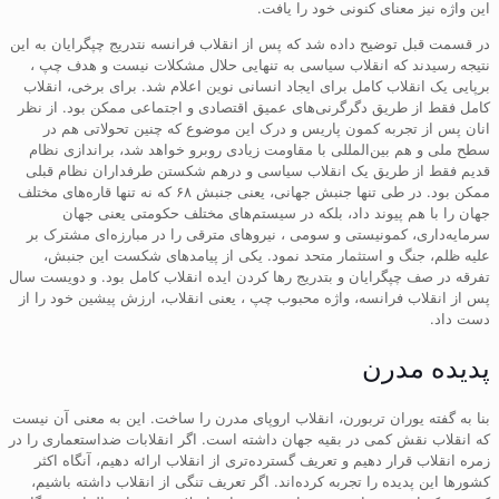
این واژه نیز معنای کنونی خود را یافت.
در قسمت قبل توضیح داده شد که پس از انقلاب فرانسه نتدریج چپگرایان به این
نتیجه رسیدند که انقلاب سیاسی به تنهایی حلال مشکلات نیست و هدف چپ ،
برپایی یک انقلاب کامل برای ایجاد انسانی نوین اعلام شد. برای برخی، انقلاب
کامل فقط از طریق دگرگرنی‌های عمیق اقتصادی و اجتماعی ممکن بود. از نظر
انان پس از تجربه کمون پاریس و درک این موضوع که چنین تحولاتی هم در
سطح ملی و هم بین‌المللی با مقاومت زیادی روبرو خواهد شد، براندازی نظام
قدیم فقط از طریق یک انقلاب سیاسی و درهم شکستن طرفداران نظام قبلی
ممکن بود. در طی تنها جنبش جهانی، یعنی جنبش ۶۸ که نه تنها قاره‌های مختلف
جهان را با هم پیوند داد، بلکه در سیستم‌های مختلف حکومتی یعنی جهان
سرمایه‌داری، کمونیستی و سومی ، نیروهای مترقی را در مبارزه‌ای مشترک بر
علیه ظلم، جنگ و استثمار متحد نمود. یکی از پیامدهای شکست این جنبش،
تفرقه در صف چپگرایان و بتدریج رها کردن ایده انقلاب کامل بود. و دویست سال
پس از انقلاب فرانسه، واژه محبوب چپ ، یعنی انقلاب، ارزش پیشین خود را از
دست داد.
پدیده مدرن
بنا به گفته یوران تربورن، انقلاب اروپای مدرن را ساخت. این به معنی آن نیست
که انقلاب نقش کمی در بقیه جهان داشته است. اگر انقلابات ضداستعماری را در
زمره انقلاب قرار دهیم و تعریف گسترده‌تری از انقلاب ارائه دهیم، آنگاه اکثر
کشورها این پدیده را تجربه کرده‌اند. اگر تعریف تنگی از انقلاب داشته باشیم،