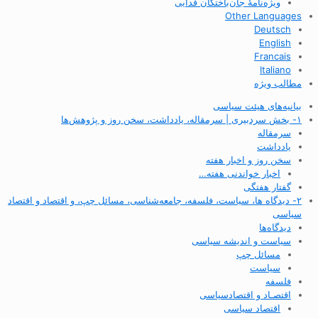
ویژه‌نامهٔ جان‌باختگان فدایی
Other Languages
Deutsch
English
Francais
Italiano
مطالب ویژه
بیانیه‌های هیئت سیاسی
۱- بخش سردبیری | سرمقاله، یادداشت، سخن روز و پژوهش‌ها
سرمقاله
یادداشت
سخن روز و اخبار هفته
اخبار خواندنی هفته…
گفتار هفتگی
۲- دیدگاه ها، سیاست، فلسفه، جامعه‌شناسی، مسائل چپ، و اقتصاد و اقتصاد
سیاسی
دیدگاه‌ها
سیاست و اندیشه سیاسی
مسائل چپ
سیاست
فلسفه
اقتصـاد و اقتصاد‌سیاسی
اقتصاد سیاسی