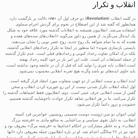
انقلاب و تکرار
در کلمه انقلاب (
Revolution
) دو حرف اول آن «
re
» دلالت بر بازگشت دارد.
همانطور که گفته شد از این اصطلاح در نجوم برای گردش اجرام سماوی
استفاده می‌شد. انقلابیون همیشه به انقلابات گذشته مورد علاقه خود به شکل
یک ایده‌ال می‌نگرند. از همین رو دلوز می‌گوید «انقلاب‌های سده‌های هفده و
هجده که به ما تمام شواهد یک روح جدید، روح عصر نویی را نشان می‌دهند،
بایستی بازسازی شوند» اما منظور در اینجا نه تکرار رخدادهای انقلابی گذشته،
بلکه درک امکان تفاوت رخداد کنونی و رخدادهای قبلی است. عدم تکرار گذشته
از جمله اشتباهات ان است. علت این امر باز در خود کلمه رخداد نهفته
است.انقلاب باید چیزی را تولید کند که قبل از آن در جامعه وجود نداشته است،
باید حاوی ایده‌های نو باشد وگرنه هیچ تجربه انقلابی محسوب نمی‌شود.
ایده انقلاب و سنت انقلابی از دو جهتِ متفاوت مورد انتقاد قرار گرفته است.
اول اینکه انقلاب تکرار شدنی نیست از این رو تئوریزه کردن انقلاب و سخن
گفتن از سنت انقلابی حرف عبثی است. دوم، انقلابیون فقط اشتباهات گذشته را
تکرار می‌کنند. ما در هر انقلابی شاهد تکرار حوادث ناخوشایند گذشته هستیم.
خشونت‌ و ترور دائماً تکرار می‌شود.
لوئی انتوان دو سن-ژوست دوست صمیمی روبسپیر، جوانترین فرد کمیته
انقلابی، به دلیل تقوی سیاسی‌ و بی‌اعتنایی به منافع مادی به «فرشته بزرگ
انقلاب»، و به خاطر مشارکت در احکام اعدام‌ها به «فرشته مرگ» معروف بود و
خود نیز در ۲۶ سالگی اعدام شد. او در باره انقلابیون جمله معروفی دارد «انها
که انقلاب‌ها را می‌سازند شبیه رهیابان و ناوبران اول هستند، کسانی که به تنهایی