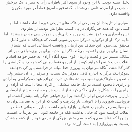
دخیل بسته بودند. با این وجود از سوی اکثر ناظران، رأی به میتران یک چرخش
به چپ در ارا مردم تلقی می‌شد.اما گفته فوره امروز قطعاً در مورد مکرون
واقعیت دارد.
بسیاری از تاریخدانان به برخی از فاکت‌های تاریخی فوره انتقاد داشتند اما او
کسی بود که همه خبرنگاران در پی کسب نظراتش بودند. از نظر وی
«سرمایه‌داری و حقوق بشر دو چهره جدایی‌ناپذیر دموکراسی مدرن هستند». اما
بنا به درک او از توکویل، دموکراسی پرنسیپی است که هیچگاه به طور کامل
متحقق نمی‌شود. این شکاف بین آرمان و واقعیت اجتماعی است که اشتیاق
انسان برای برابری را تغذیه می‌کند. اگر این جذبه برای برابری‌خواهی ، بر اثر
شکاف بیشتر بین واقعیت و ارمان قوی شود آنگاه آزادی به خطر خواهد افتاد و
انقلاب درب خانه را خواهد کوبید. از این رو فقط زمانی که همه چنین گرایشی را
کنار گذاشتند، آنگاه می‌توان به پیروزی خط میانه در فرانسه باور کرد.«جامعه
دموکراتیک هرگز به اندازه کافی دموکراتیک نیست، و طرفداران آن بیشتر ولی
منتقدین خطرناک‌تری نسبت به دشمنانش دارد. در‌واقع عهد دموکراسی به آزادی
و برابری نامحدود است. در یک جامعه متشکل از افراد، محال است که آزادی و
برابری را به شکل پایداری حاکم کرد.» از این رو هر چه جامعه بیشتر ازادسازی
بازار را پذیرفت ترس او از بازگشت بر ابری‌خواهی چپگرایانه بیشتر گشت. او
فروپاشی شوروی را با اغوشی باز پذیرفت و گفت که از این به بعد می‌توان به
سوسیالیسم در چارچوب «قوانین بازار» باور داشت. مبارزه طبقاتی فقط در
انقلاب فرانسه نبود که جایی نداشت بلکه در جامعه کنونی نیز تقریباً بی‌اهمیت
بود چرا که «فاشیسم و کمونیسم بخش بزرگی از نیروی خود را از کینه مشترک
[نسبت به بورژوازی] به دست آورده بود».