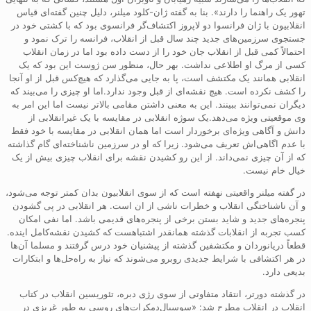
تهور یک راهنما را دارند». بنا به گفته ژان-کلود میلنر، دلیل چنین گفته‌ای قیاس
انقلابیون با ژان فرانسوا دو لاپروز اکتشاف‌گر فرانسوی بود که با کشتی خود در
جستجوی سرزمین‌های جدید چند سال قبل از انقلاب، فرانسه را ترک نمود و
احتمالاً کمی قبل از انقلاب جان خود را از دست داده بود اما در زمان انقلاب
کسی از مرگ او اطلاعی نداشت. بهر حال، منظور سن ژوست این بود که یک
انقلابی همانند یک مکتشف است، پا به جایی می‌گذارد که هیچ‌کس قبل از او آنجا
را کشف نکرده است. هیچ نقشه‌ای از قبل وجود ندارد.اما او چیزی را می‌بیند که
دیگران نمی‌توانند ببینند. این به معنی داشتن مقامی بالاتر نیست اما این امر به
وی موقعیتی ویژه می‌دهد.یک سوژه انقلابی در مقایسه با یک غیرانقلابی از
دانش و آگاهی ویژه‌ای برخوردار است اما همان انقلابی در مقایسه با خود فقط
با عدم اگاهی‌اش تعریف می‌شود. زیرا که او در سرزمین ناشناخته‌ای گام گذاشته
که از آن چیزی نمی‌داند. از این رو کشیدن نقشه برای انقلاب چیزی بیش از یک
خیال خام نیست.
در گفته میلنر واقعیتی نهفته است که از سوی انقلابیون بدان کمتر توجه می‌شود،
و آن ناشناختگی انقلاب و خطرات ناشی از ان است. هر انقلابی در پی گشودن
پنجره‌های جدید و شاید بستن برخی از پنجره‌های قدیمی باشد. اما نفی امکان
کسب تجربه از انقلابات گذشته همانقدر اشتباهست که کشیدن نقشه‌کامل اینده.
قطعاً دریانوردان و مکتشفین گذشته از پیشنیان خود درس گرفتند و مسلما آن‌ها
در هر اکتشافی با شرایط جدیدی روبرو می‌شوند که نیاز به راه‌حل‌ها و ابتکارات
بدیعی دارد.
در گذشته دورتر، انتقاد متفاوتی از سوی رژی دبره، تئوریسین انقلاب در کتاب
انقلاب در انقلاب مطرح شد: «سوسیال‌دمکرات‌های روسی به طور غریزی در