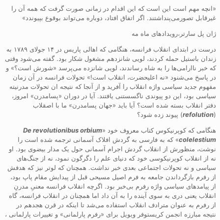
«انچه مهم است این است که این اقدام در زمانی صورت گرفت که همه آن را
غیرقابل تصورمی‌پنداشتند. اگر اتفاق افتاد، دوباره می‌تواند بوقوع بپیوندد»
ژان پل سارتر،رویدادهای ماه مه
درست در ابتدای انقلاب فرانسه، هنگامی که اهالی پاریس در ۱۴ جولای ۱۷۸۹ به
زندان باستیل حمله کردند، لویی شانزدهم مشغول شکار بود. گفته می‌شود وقتی
که خبر ناارامی‌ها را به شاه رساندند، لویی شانزده می‌پرسد «شورش است؟» و
در پاسخ می‌شنود «نه اعلیحضرت، انقلاب است!» تحولات فرانسه در آن زمان
مفهوم جدید سیاسی واژه انقلاب را آفرید و از آنجا که نتیجه ان تحولات مدرنیته
سیاسی بود، این دو پیوندی ناگسستنی یافتند. آیا در دوران «پسامدرن» امروز،
دفتر انقلاب بسته شده است؟ آیا باید «جهان پسامدرن» ما با اصقلاب
(
refolution
) پیوند زده شود؟
هنگامی که کوپرنیکوس کتاب معروف خود «
De revolutionibus orbium
colelestium
» که به فارسی به گردش افلاک آسمانی ترجمه شده است را
نوشت، منظورش از انقلاب گردش اجرام آسمانی حول یک مدار بیضوی بود. او
نه از انقلاب کوپرنیکوسی خود که دنیای علم را دگرگون نمود، نه از جنگ‌های
سیاسی و نه تحولات اجتماعی بعدی خبر نداشت. همچنان که لوتر نیز که هدفش
از رفرم بازگرداندن جامعه به فرم اصیل مسیحی قبل از پیدایش مقام پاپ بود،
از پیامدهای سیاسی واژه رفرم بی‌خبر بود. اگرچه انقلاب فرانسه معنیِ مدرنِ
انقلاب یعنی دری به سوی آینده را به آن داد اما همچنان در انقلاب فرانسه، گاه
از رفرم به عنوان مترادف انقلاب استفاده می‌شد تا اینکه در قرن هجدهم در
نتیجه مبارزه انجمن کریستوفر ویویل برای «رفرم پارلمانی» و تغییرات پارلمانی ،