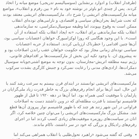
(طرفدار انقلاب) و ادوارد برنشتاین (سوسیالیسم تدریجی) موضع میانه را اتخاذ
کردند. پس از چندی اتو باوئر در نوشته خود به نام « بین رفرم و انقلاب»، مواضع
میانه مارکسیست‌های اتریشی را شرح داد. مارکسیست‌های اتریشی معتقد بودند
که تحت شرایط بحران‌های سیاسی و اقتصادی، و نارامی‌‌های توده‌ای انقلاب
ممکن است به وقوع بپیوندد اما وظیفه سوسیال‌دمکراسی، نه سازماندهی
انقلاب بلکه سازماندهی برای انقلاب، «نه ایجاد انقلاب بلکه استفاده از آن
است». با این وجود هنگامی که روزا لوکزامبورگ خواهان اعتصابات سیاسی بود،
آن‌ها چنین اقدامی را خطرناک ارزیابی کردند. استفاده از حربه اعتصابات
سیاسی توده‌ای زمانی مجاز بود که حکومت خواهان عقب راندن اصلاحات بود و
نه پیشروی ان. با وجود تکیه این بخش از مارکسیست‌ها بر اقدام‌های قانونی،
رژیم نیمه مطلقه اتریش-مجارستان، بدون توجه به موضع اشتی‌جویانه سوسیال
دمکرات‌ها، ازادی‌های مدنی را رعایت نمی‌کرد و جنبش کارگری بشدت سرکوب
می‌شد.
مارکسیست‌های اتریشی توانستند در ابتدای قرن بیستم به سرعت رشد کنند با
این حال، امید آن‌ها برای انجام رفرم‌های بزرگ به خاطر قدرت زیاد ملی‌گرایان در
پارلمان با موفقیت کمی همراه بود. اما آن‌ها در دهه ۱۹۲۰ تا قبل از ظهور
فاشیسم توانستند با قدرت مطلقه‌ای که در وین داشتند دست به اصلاحات
فراوانی در این شهر زنند هر چند که با ظهور فاشیسم نوار پیروزی آن‌ها قطع
شد. مشکل بزرگ مارکسیست‌های اتریشی را می‌توان چنین خلاصه کرد، اگر
انان در سیاست‌های روزمره موفقیت‌های زیادی کسب کردند اما در اجرای
رفرم‌های رادیکال و بزرگی که خود در سر داشتند، ناکام ماندند.
وقتی که گفته می‌شود «راهبرد تحول‌طلبی با انقلاب همراهی می‌کند اما