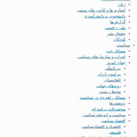
زنان
اتحادیه ها و کانون های صنفی
دانشجویی و دانش‌آموزی
گزارش‌ها
ملی – قومی
حقوق بشر
کودکان
سیاست
مسائل چپ
احزاب و سازمان‌های سیاسی
جهان امروز
بین‌المللی
پیرامون ایران
افغانستان
روندهای جهانی
محیط زیست
مسائل راهبردی در سیاست
پژوهش‌ها
موضوعات برنامه ای
سیاست و اندیشه سیاسی
اقتصاد سیاسی
اقتصـاد و اقتصاد‌سیاسی
فلسفه