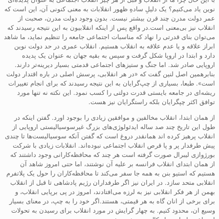
نوین یاد می‌کنیم؟ یک دلیلِ سادهِ ظهور انقلابات به معنی کنونی آن، این است که
عمر دولت مدرن چند قرن بیشتر نیست. بدون وجود دولت مدرن، صحبت از
انقلاب نیز بی‌معنی است.در واقع پس از اینکه انقلابیون به این نتیجه رسیدند که
می‌توان بنای قدرتی را نهاد که مناسبات اجتماعی جامعه را تنظیم نماید، ما شاهد
ابراز علاقه و یا عدم علاقه به انقلاب هستیم. انقلاب عمری در حد دولت نوین
دارد و ابتدا در اروپا شکل گرفت و سپس به بقیه جهان به عنوان یک پدیده
اروپایی صادر شد. اما جنگ و ستیزهای اجتماعی قدمتی بسیار دیرینه‌تر دارند.
بنابرهمین اصل لنین گفت که «در هر انقلابی، پرسش اصلی در باره اقتدار دولت
است». طبعا، بسیاری از چپ‌گرایان به این نتیجه رسیدند که برای انجام تغییرات
ریشه‌ای در جامعه بایستی قدرت دولتی را کسب نمود. این نکته نه تنها مورد
توافق اکثر چپگرایان بلکه راستگرایان نیز هست.
از همان ابتدا، انقلاب مخالفین و موافقین زیادی را بوجود اورد. گفتن اینکه در
طول این تاریخ چند صد ساله ایدئولوژی‌های بزرگ غیرسوسیالیستی اروپایی از
انقلاب پرهیز کرده اند همانقدر دروغ است که گفتن آنکه سوسیالیست‌ها تا چندی
پیش طرفدار پر و پا قرص انقلاب اجتماعی نبوده‌اند. انقلابات زیادی با شرکت
بورژوازی لیبرال صورت گرفته است هر چند که محافظه‌کارانی وجود داشتند که
از همان ابتدای انقلاب فرانسه بر علیه آن نوشتند، اما حتی امروز شاهد آن
هستیم که استیو بنن به همه جا سفر می‌کند تا محافظه‌کاران را حول یک پلاتفرم
انقلابی متحد سازد. در ایران نیز اگر طرفداران رژیم پادشاهی تا قبل از انقلاب
بهمن از هر فکر انقلابی نیز به لرزه می‌افتادند، امروز در پی برپایی انقلاب، و
برای برخی از انان گاه به هر قیمتی، هستند.اگر خود را به چپ، در معنای بسیار
وسیع ان، محدود کنیم. به چهار گرایش در مورد انقلاب برای رسیدن به تحولات