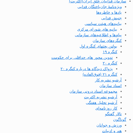
سازمان فداییان خلق ایران(اکثریت)
ویژه‌نامهٔ جان‌باختگان فدایی
یادها و خاطره‌ها
جنبش فدایی
بیانیه‌های هیئت سیاسی
بیانیه های شورای مرکزی
پیام‌ها و اطلاعیه‌های سازمانی
کنگره‌های سازمان
بولتن بحثهای کنگره اول
کنگره ۱۹
تدوین محور های حداقلی برای حکومت
کنگره ۲۰
پژواک دیدگاه ها درباره کنگره ۲۰
کنگره ۲۱ (فوق‌العاده)
آرشیو نشریه کار
اسناد سازمان
مجموعه اسناد درونی سازمان
آرشیو نشریه اکثریت
آرشیو تحلیل هفتگی
کار روزنامه‌ای
تالار گفتگو
گوناگون
ورزش و جوانان
هنر و ادبیات