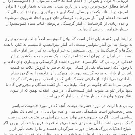
ارزیابی » کرد ، و پس از آن اعلام کنند که «حتی می‌توان آن [کمونیسم] را از
لحاظ مطلق خونین‌ترین رویداد در تاریخ تمدن انسانی به شمار اورد» (ایران
امروز، در استانه یکصدمین سال پایه‌گذاری «امپراتوری سرخ»»). در حالی که
قسمت اعظم این آمار مربوط به گرسنگی‌های چین و اتحاد شوروی می‌شوند
و عده زیادی از کارشناسان، آمار گرسنگی مربوطه (کتاب سیاه کمونیسم) را
بسیار غلوامیز ارزیابی کرده‌اند.
در اینجا این نکته شایان تذکر است که بیلان کمونیسم اصلاً جالب نیست و نیازی
به توسل به این آمار غلوامیز نیست. اما آمار لیبرالیسم، فاشیسم به کنار، با همه
جنگ‌ها و گرسنگی‌ها در اروپا، مستعمرات غیر اروپایی به کنار، نیز آمار جالبی
نیست. در ایران در دوران احمدشاه نزدیک به یک سوم جمعیت کشور در اثر
قحطی، در زمانی که انگلیسی‌ها حضور داشتند از گرسنگی و بیماری جان دادند و
با وجود آنکه احمدشاه یکی از کسانی بود که حاضر به فروش غلات به قیمت
پایین‌تر از بازار به مردم گرسنه نبود، باز هیچ‌کس آن فاجعه را به گردن نظام
سلطنتی نمی‌اندازد. از طرفی همه کسانی که در انقلاب بهمن شرکت کردند
بخوبی می‌دانند که چگونه در جنگ تبلیغاتی، آمار کشته‌شدگان و مجروحین گاه تا
دهها برابر غلو می‌شوند. آمار کشته‌شدگان در طول انقلاب بهمن که از سوی
انقلابیون عنوان شد بسیار متفاوت از آمار کنونی است.
زمانی هانا ارنت در مورد خشونت نوشت آنچه که در مورد خشونت سیاسی
بسیار تعجب‌اور است شکنندگی سیاسی و عدم توانایی آن در ایجاد یک نظم
سیاسی است. اگرچه خشونت می‌تواند تحت شرایطی در تخریب قدرت رقیب
کمک مهمی باشد اما آن به خودی خود نمی‌تواند قدرت‌افرین باشد. از این رو اگر
اشباح انقلابات بزرگ همچنان دور ما سرگردان هستند و ما را تحت تأثیر قرار
می‌دهند، پس نمی‌توان آن‌ها را به خشونت و ترور تقلیل داد. قدرت این جنبش‌ها