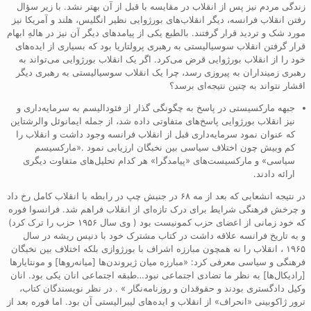
زندگی مردم نیز پس از انقلاب در مقایسه با قبل از آن بهتر نشد. با زیر سؤال
رفتن انقلاب فرانسه، دیگر انقلاب‌های بورژوایی نظیر انگلیس، هلند و آمریکا نیز
مورد شک و تردید قرار گرفتند. بالطبع یکی از پیامدهای دیگر آن نیز در هالهِ ابهام
قرار گرفتن انقلاب سوسیالیستی به رهبری پرولتاریا بود که بسیاری از ایده‌های
خود را از انقلاب بورژوایی قرض می‌کرد. اگر یک انقلاب بورژوایی می‌تواند به
رهبری زمینداران به پیروزی رسد، چرا یک انقلاب سوسیالیستی به رهبری دیگر
اقشار نتواند به چنین نتیجه‌ای برسد؟
جبهه مارکسیستی در پاسخ به چگونگی گذار از فئودالیسم به سرمایه‌داری و
نیز انقلاب بورژوایی پاسخ‌های متفاوتی داده شد، از جمله ایمانوئل والرشتاین
که عنوان نمود سرمایه‌داری قبل از انقلاب فرانسه وجود داشت و انقلاب را
کم وبیش چون اختلاف سیاسی بین نخبگان ارزیابی نمود .«مارکسیسم
سیاسی» و مارکسیست‌های «پیامدگرا» هر کدام تحلیل‌های متفاوت دیگری
ارائه دادند.
در نتیجه انشعابی که بعد از مه ۶۸ در جنبش چپ در رابطه با انقلاب کامل رخ داد
و چرخش فرهنگی شرایط برای درک تازه‌ای از انقلاب فراهم شد. فرانسوا فوره
که خود زمانی از اعضای حزب کمونیست بود ( وی سال ۱۹۵۶ حزب را ترک کرد)
و به تاریخ فرانسه علاقه داشت در کتاب مشترک خود با دنیس ریشه در سال
۱۹۶۵ ، انقلاب را نه همچون مبارزه اشراف با بورژوازی بلکه اختلاف بین نخبگان
فرهنگی و سیاسی معرفی کرد: «مبارزه میان ژیروند‌ن‌ها [میانه‌روها] و مونتایارها
[رادیکال‌ها] به نظر ما تضادی اجتماعی نبود…طبقه اجتماعی انان یکی بود. انان
وکیل دادگستری بودند و حقوقدان و روزنامه‌نگار » . در نظر نویسندگان کتاب،
ترور ژاکوبینی «انحراف» از انقلاب و ایده‌های لیبرالیستی آن بود. اما فوره بعد از