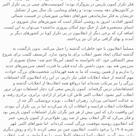
فکر تکرار کمون پاریس در پتروگراد بودند؛ کمونیست‌های چینی در پی تکرار اکتبر
در کانتون‌های دهه بیست بودند: و رفقای ویتنامی، یک سال پس از تشکیل
حزبشان به فکر سازماندهی شوراهای دهقانی شورشیان در قسمت شمالی
کشور افتادند: امروز به روشنی آشکار است که شورش‌های مدل شوروی در
اسیایِ مستعمرهِ قبل از جنگِ دوم امکان پیروزی نداشتند» می‌توان به این لیست
اضافه کرد که برخی دیگر از انقلابیون در پی تکرار کوبا در کشورهای دیگر بر
آمدند و بهای گزافی برای آن نیز پرداختند.
مسلماً انقلابیون با خود خاطرات گذشته را حمل می‌کنند. بدون بازگشت به
گذشته امکان ایجاد تصور انقلاب برای ما وجود ندارد. کریستف کلمب برای شروع
سفر اکتشافی خود -که ناخواسته به کشف آمریکا ختم شد- محتاج تصوری از
سرزمین هند بود. بدون داشتن یک ایده قبلی ما قدرت کشف سرزمین‌های جدید
را نداریم و از همین روست که ما به همه قهرمانان، شخصیت‌های بزرگ، حوادث
مهم گذشته از جمله انقلابات قبلی نیاز داریم. در این راه انقلابیون گاه اشتباهات
بزرگی را نیز مرتکب شده‌اند اما در‌واقع همه انقلاب‌ها از انقلابات گذشته و
اشتباهاتشان درس گرفته‌اند. کمون پاریس سعی کرد دچار اشتباهات دوران ترور
انقلاب کبیر نشود. انقلاب اکتبر تلاش کرد فراتر از ازادی، برابری، برادری رفته، و
به عدالت اجتماعی بپردازد. رهبران انقلاب ، بویژه تروتسکی، اگر چه از
اصطلاحات انقلاب فرانسه و اتفاقات آن یاد می‌کردند اما در پی تکرار آن نبودند.
این واقعیت دارد که لنین بیش از هر چیز نگران تکرار اشتباهات کمون پاریس بود
و فکر می‌کرد که اگر انقلاب بیش از صد روز، طولانی‌تر از کمون پاریس، عمر
کند انقلابیون روسیه موفقیت بزرگی کسب کرده‌اند. اما شوراهای اکتبر، مُهر
تجربه ۱۹۰۵ را برخود داشت. انقلابیون چین نیز سعی کردند تا راه و روش دیگری
را در پیش گیرند. انقلاب کوبا ایده‌های کاملاً نوینی را به آزمایش در اورد. انقلاب