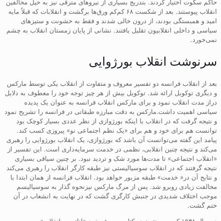
حاکم سکوت اختیار کردند. بتدریج بسیاری از نیروهای مترقی نیز به خیل مخالفین
انقلاب پیوستند. بعد از شکست ۶۸ کم‌کم ورق‌ها برگشت و انقلابات که قبلاً مایه
امید و همبستگی بودند، از درون خالی شدند و فقط به خشونت و ستیزهای
سیاسی و داخلی انقلابیون تقلیل یافتند. نشانی از پایان زمستان انقلاب به چشم
نمی‌خورد.
سرنوشت انقلاب بورژوایی
بعد از انقلاب فرانسه دو تفسیر معروف و متفاوت از انقلاب یکی توسط مارکس
و دیگری توکویل ارائه شد. توکویل بیش از هر چیز توجه خود را معطوف به دلایل
دراز مدت انقلاب نمود و برای مارکس انقلاب فرانسه به عنوان یک پدیده
سیاسی اهمیت داشت.مارکس به دقت مبارزه طبقاتی در فرانسه را تشریح نمود
و نتیجه گرفت که در انقلاب با اینکه بورژوازی از نظر عددی بسیار کوچک بود
توانست هم برای خود و هم برای «یک نظم اجتماعی نو» پیروزی کسب کند.
پیامد این گفته می‌توانست آن باشد که بورژوازی، یک انقلاب بورژوایی را رهبری
می‌کند و نتیجه چنین انقلابی، نظمی در خدمت سرمایه‌داری است. این تفسیر از
«انقلاب اجتماعی» تا مدت‌ها مورد شک و تردید نبود. بر چنین سیاقی بسیاری
نتیجه گرفتند که در انقلاب سوسیالیستی نیز طبقه کارگر انقلاب را رهبری می‌کند
و نتایج آن در« خدمت» طبقه مزبور خواهد بود. انقلاب فرانسه از همان ابتدا با
مخالفت زیادی روبرو شد. پس از مرگ مارکس نیزنحوه گذار به سوسیالیسم
موجب اختلاف شدیدی در جنبش کارگری گشت که در نهایت به انشعاب در آن
ختم گشت.
در سال ۱۹۳۸ کرین برینتون در کتاب معروف خود «اناتومی انقلاب» به بررسی