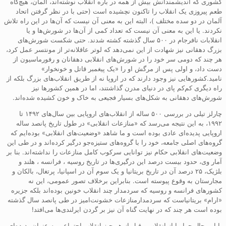
کشوری که اندیشمندانش بیش از همه در باره انقلاب نوشته‌اند، المان، هیچ‌گاه
طعم پیروزی یک انقلاب را تاکنون نچشیده‌ است (حتی با در نظر گرفتن اتحاد
آلمان در دو سده مختلف )، البته این به معنی آن نیست که آن‌ها در این راه تلاش
نکردند. یا این به معنی آن نیست که تعداد کمی از آن‌ها در شورش‌ها و یا
انقلابات نافرجام در ۵۰۰ سال گذشته کشته شدند. حتی شکست شورش‌های
بزرگ دهقانی نیز شهادت از این نمی‌دهد که لوتر عاقلانه‌تر از مونتسر عمل کرد،
هر چند که دومی سر خود را در شورش‌های انقلابی دهقانان و رفورماسیون از
دست داد، و اولی پس از مرگش او را «یک پیغمبر قاتل و خونخوار»
نامید.کشورهایی نیز وجود دارند که در اروپا نه از طریق انقلاب‌های بزرگ بلکه از
راه دیگری کم‌کم پای در دنیای مدرن گذاشتند، اما در همین کشورها نیز
شورش‌های دهقانی به شکل‌های بسیار فجیعی به خاک و خون کشیده شده‌اند.
چارلز تیلی در بررسی ۵۰۰ ساله از انقلاب‌های اروپایی بین سال‌های ۱۴۹۲ تا
۱۹۹۲، به این نتیجه می‌رسد که «منازعات انقلابی» در طول تاریخ پانصد ساله
اروپایی پدیده‌ای عادی بوده است و ما شاهد «وضعیت‌های انقلابی» بوده‌ایم که
گروه‌های اصلی جامعه، خود را با گروه‌های ستیزه‌جو درگیر کرده‌اند و در طی این
وضعیت‌های انقلابی حکام نیز توانایی سرکوب کامل منازعات را نداشته‌اند. بنا بر
آمار وی، حدود بیست درصد این درگیری‌ها در تاریخ روسیه ، فرانسه ، هلند و
بلژیک، ۲۵ درصد آن در تاریخ بریتانیا و یک سوم آن در اسپانیا، پرتغال، بالکان و
مجارستان به وقوع پیوسته است. بنابراین برخلاف تصور عمومی، این نه
کشورهای فرانسه و روسیه که سردمدار چند انقلاب خونین بوده‌اند بلکه جزیره
«ارام» بریتانیاست که سردمدارمنازعات خشونت‌امیز در طی پانصد سال گذشته
بوده است هر چند که در نهایت گناه آن نیز بر گردن ایرلندی‌ها می‌افتد!
با این حال چرا ما از انقلاب و قبل از هر چیز انقلاب اجتماعی به عنوان پدیده‌ای