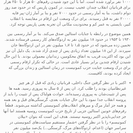
۱۰۰۰ نفر برآورد شده است. اما با این جود شنیدن رقم‌های ۵۰ هزار تا ۲۵۰ هزار
برای قربانیان انقلاب چندان عجیب نیست. در کمون پاریس که در حدود صد روز
دوام داشت، بنا به آمار رسمی در حدود ۷۰۰۰ نفر و بنا بر آمار ژان-پیر فایه
۲۰۰۰۰ نفر به قتل رسیدند. برای درک وسعت این ارقام در مقایسه با انقلاب
کبیر، بایستی به عمر کم و محدودیت مکانی آن تجربه یعنی پاریس توجه کرد.
همین موضوع در رابطه با جنایات استالین صدق می‌کند. بنا بر آمار رسمی بین
۱۹۳۰ تا ۱۹۵۳ در حدود ۱۸ میلیون نفر به اردوگاه‌های کار رسمی فرستاده شدند.
تخمین زده می‌شود که در حدود ۱٫۵ تا ۱٫۷ میلیون نفر در این اردوگاه‌ها جان
سپردند. از این ۱۸ میلیون تعداد زیادی پس از چندی آزاد شدند. یک دلیل آن نیز
این بود که اکثریت قریب به اتفاق محکومین، زندانیان معمولی بودند. با این حال
شنیدن ارقام چندین برابر بسیار عادی است. در حالی که تکرار ارقام رسمی
برای درک وسعت جنایت حزب کمونیست در زمان استالین و زندان بزرگی که
ایجاد کرده بودند، کافیست.
اکتبر با در نظر گرفتن جنگ داخلی، قربانیان زیادی که قبل از هر چیز
غیرنظامیان بودند را طلب کرد. ان پس از ۵ سال به پیروزی رسید. همه ‌ها
پس از تثبیت‌شان به پیروزی رسیده‌اند. حوادث هولناک پس از تثبیت را باید از
پروسه انقلاب جدا نمود.با این حال جنایات بعدی، گرسنگی‌های قبل و بعد همه
و همه جز آمار مرگ و میرهای انقلاب‌های کمونیستی گذاشته ‌می‌شوند. قطعاً
رفرم‌های خونین استالین جزیی از تاریخ حزب کمونیست روسیه هستند اما آنها
جز جدایی‌ناپذیر اکتبر روسیه نیستند. هدف این است که بتوان «بیلان
کمونیسم» را با در نظر گرفتن »شمار مستقیم سیاست‌های کمونیستی در
سراسر جهان (اعدام، اردوگاه‌های مرگ، گرسنگی…) یک‌صد میلیون نفر