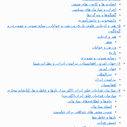
اتحادیه ها و کانون های صنفی
احزاب و سازمان‌های سیاسی
گفتگوها و میزگردها
دانشجویی و دانش‌آموزی
۵- هنر و ادبیات، علوم، تاریخ، ورزشی و جوانان، رسانه صوتی و تصویری، و
گوناگون
هنر و ادبیات
شعر
ورزش و جوانان
تاریخ
رسانه صوتی و تصویری
۶- جهان امروز، افغانستان، پیرامون ایران، و نظرات شما
جهان امروز
بین‌المللی
پیرامون ایران
افغانستان
۷- سازمان فداییان خلق ایران (اکثریت)، یادها و خاطره ها، کتابخانه مجازی
سازمان فداییان خلق ایران(اکثریت)
پیام‌ها و اطلاعیه‌های سازمانی
اسناد سازمان
تدوین محور های حداقلی برای حکومت
یادها و خاطره‌ها
جنبش فدایی