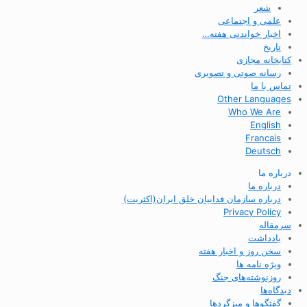
شعر
علمی و اجتماعی
اخبار خواندنی هفته…
تاریخ
کتابخانه مجازی
رسانه صوتی و تصویری
تماس با ما
Other Languages
Who We Are
English
Francais
Deutsch
درباره ما
درباره ما
درباره سازمان فداییان خلق ایران(اکثریت)
Privacy Policy
سرمقاله
یادداشت
سخن روز و اخبار هفته
ویژه نامه ها
روزنوشته‌های جنگ
دیدگاه‌ها
گفتگوها و میزگردها