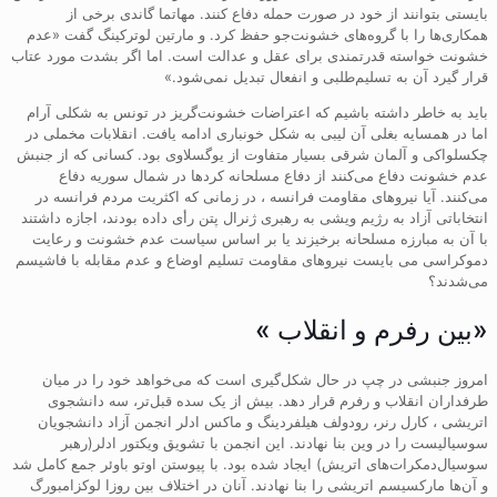
بایستی بتوانند از خود در صورت حمله دفاع کنند. مهاتما گاندی برخی از
همکاری‌ها را با گروه‌های خشونت‌جو حفظ کرد. و مارتین لوترکینگ گفت «عدم
خشونت خواسته قدرتمندی برای عقل و عدالت است. اما اگر بشدت مورد عتاب
قرار گیرد آن به تسلیم‌طلبی و انفعال تبدیل نمی‌شود.»
باید به خاطر داشته باشیم که اعتراضات خشونت‌گریز در تونس به شکلی آرام
اما در همسایه بغلی آن لیبی به شکل خونباری ادامه یافت. انقلابات مخملی در
چکسلواکی و آلمان شرقی بسیار متفاوت از یوگسلاوی بود. کسانی که از جنبش
عدم خشونت دفاع می‌کنند از دفاع مسلحانه کردها در شمال سوریه دفاع
می‌کنند. آیا نیروهای مقاومت فرانسه ، در زمانی که اکثریت مردم فرانسه در
انتخاباتی آزاد به رژیم ویشی به رهبری ژنرال پتن رأی داده بودند، اجازه داشتند
با آن به مبارزه مسلحانه برخیزند یا بر اساس سیاست عدم خشونت و رعایت
دموکراسی می‌ بایست نیروهای مقاومت تسلیم اوضاع و عدم مقابله با فاشیسم
می‌شدند؟
«بین رفرم و انقلاب »
امروز جنبشی در چپ در حال شکل‌گیری است که می‌خواهد خود را در میان
طرفداران انقلاب و رفرم قرار دهد. بیش از یک سده قبل‌تر، سه دانشجوی
اتریشی ، کارل رنر، رودولف هیلفردینگ و ماکس ادلر انجمن آزاد دانشجویان
سوسیالیست را در وین بنا نهادند. این انجمن با تشویق ویکتور ادلر(رهبر
سوسیال‌دمکرات‌های اتریش) ایجاد شده بود. با پیوستن اوتو باوئر جمع کامل شد
و آن‌ها مارکسیسم اتریشی را بنا نهادند. آنان در اختلاف بین روزا لوکزامبورگ