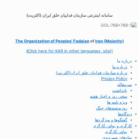
سامانه اینترنتی سازمان فداییان خلق ایران (اکثریت)
The Organization of
Peoples’ Fadaian
of
Iran (Majority)
(
Click here for KAR in other languages site!)
درباره ما
درباره ما
درباره سازمان فداییان خلق ایران(اکثریت)
Privacy Policy
سرمقاله
یادداشت
سخن روز و اخبار هفته
ویژه نامه ها
روزنوشته‌های جنگ
دیدگاه‌ها
گفتگوها و میزگردها
کارگری و بولتن کارگری
بولتن کارگری
نهادهای شهروندی