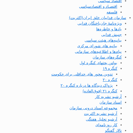
اقتصاد سیاسی
اقتصـاد و اقتصاد‌سیاسی
فلسفه
سازمان فداییان خلق ایران(اکثریت)
ویژه‌نامهٔ جان‌باختگان فدایی
یادها و خاطره‌ها
جنبش فدایی
بیانیه‌های هیئت سیاسی
بیانیه های شورای مرکزی
پیام‌ها و اطلاعیه‌های سازمانی
کنگره‌های سازمان
بولتن بحثهای کنگره اول
کنگره ۱۹
تدوین محور های حداقلی برای حکومت
کنگره ۲۰
پژواک دیدگاه ها درباره کنگره ۲۰
کنگره ۲۱ (فوق‌العاده)
آرشیو نشریه کار
اسناد سازمان
مجموعه اسناد درونی سازمان
آرشیو نشریه اکثریت
آرشیو تحلیل هفتگی
کار روزنامه‌ای
تالار گفتگو