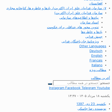
افغانستان
۷- سازمان فداییان خلق ایران (اکثریت)، یادها و خاطره ها، کتابخانه مجازی
سازمان فداییان خلق ایران(اکثریت)
پیام‌ها و اطلاعیه‌های سازمانی
اسناد سازمان
تدوین محور های حداقلی برای حکومت
یادها و خاطره‌ها
جنبش فدایی
ویژه‌نامهٔ جان‌باختگان فدایی
Other Languages
Deutsch
English
Francais
Italiano
مطالب ویژه
آخرین مطالب
جستجو
Instagram
Facebook
Telegram
Youtube
یکشنبه ۱۸ مرداد ۱۴۰۵ - ۱۳:۳۷
یکشنبه, 23 دی, 1397
نویسنده
رضا جاسکی