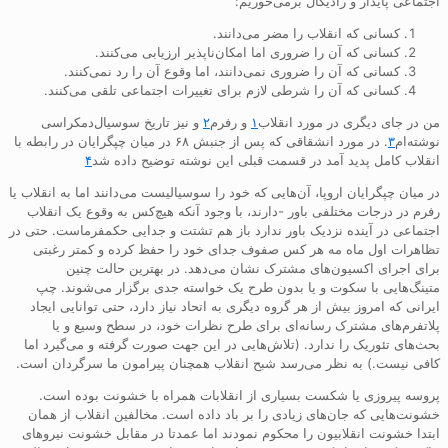
اجتماعی پایدار و رادیکال برمی‌خوریم:
کسانی که انقلاب را مضر می‌دانند.
کسانی که آن را ضروری اما امکان‌ناپذیر ارزیابی می‌کنند.
کسانی که آن را ضروری نمی‌دانند، اما وقوع آن را رد نمی‌کنند.
کسانی که آن را شرطی لازم برای تغییرات اجتماعی تلقی می‌کنند.
من در جای دیگری در مورد انقلاب
۱
و رفرم
۲
و نیز تاریخ سوسیال‌دمکراسی
نوشته‌ام
۳
. در مورد انشقاقی که پس از جنبش ۶۸ در میان چپگرایان در رابطه با
انقلاب کامل پدید آمد در قسمت قبلی این نوشته توضیح داده شد
۴
در میان چپگرایان اروپا، آن‌هایی که خود را سوسیالیست می‌دانند اما به انقلاب یا
رفرم در درجات مختلفی باور -دارند، با وجود آنکه هیچ‌کس به‌ وقوع یک انقلاب
اجتماعی در آینده نزدیک باور ندارد باز هم تشتت و جدایی حکمفرماست. حتی در
تظاهرات اول ماه مه هر کس صفوف جدای خود را حفظ کرده و کمتر رغبتی
برای اجرای اکسیون‌های مشترک نشان می‌دهد. در بهترین حالت چنین
متینگ‌هایی با سکوت و یا بدون طرح یک خواسته جدی برگزار می‌شوند. چپ
ایرانی که امروز بیش از هر گروه دیگری به اتحاد نیاز دارد، حتی توانایی ایجاد
پلاتفرم‌های مشترک رسانه‌ای برای طرح نظرات خود، در سطح وسیع و یا
بحث‌های تئوریک را ندارد. (تلاش‌هایی در این جهت صورت گرفته و می‌گیرد اما
کافی نیست.) به نظر می‌رسد شبح انقلاب همچنان پیرامون ما سرگردان است.
پروسه پیروزی یا شکست بسیاری از انقلابات همراه با خشونت بوده است.
خشونت‌هایی که جان‌های زیادی را بر باد داده است. مخالفین انقلاب از همان
ابتدا خشونت انقلابیون را محکوم نمودند اما عمدتا در مقابل خشونت نیروهای