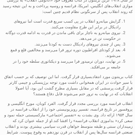
موازی انقلاب‌های انگلیس، امریکا، فرانسه و روسیه پرداخت و به این نتیجه رسید
که روند انقلاب پس از سرنگونی نظام قدیم چنین است:
گرایش میانه‌رو انقلاب در پی کسب سریع قدرت است اما نیروهای
رادیکال در برابر این طرح مقاومت می‌کنند.
نیروی میانه‌رو به ناچار برای باقی ماندن در قدرت به ادامه قدرت دوگانه
در حکومت تن در می‌دهد.
پس از چندی نیروهای رادیکال دست به کودتا می‌زنند.
بعد از کودتای افراطیون دوره ترور فرا می‌رسد و مخالفین قلع و قمع
می‌شوند.
در نهایت، دوران ترمیدور فرا می‌رسد و دیکتاتوری سلطه خود را در
جامعه بر می‌افکند.
کتاب برینتون مورد انتقادبسیاری قرار گرفت. اما این توصیف که بر حسب اتفاق
با سیر حوادث در ایران همخوانی داشت مورد توجه برژینسکی و جیمی کارتر
قرار گرفت.پرسشی که در مقابل بسیاری مطرح گشت این بود، آیا اصولا
انقلابات که در نهایت به ترور ختم می‌شوند قابل دفاع هستند؟
انقلاب فرانسه مورد بررسی مجدد قرار گرفت. الفرد کوبان، مورخ انگلیسی و
پروفسور در تاریخ فرانسه، تفسیر رویزیونیستی خود را از انقلاب فرانسه در
سال ۱۹۵۴ ارائه داد. وی بشدت به «تفسیر احتماعی» مارکسیستی حمله نمود و
سعی کرد« بداموزی انقلاب فرانسه» را افشا کند.او از جمله عنوان کرد که
زمینداران سنتی و طبقه متوسط خواهان قدرت سیاسی بیشتری بودند و انقلاب
صنعتی فرانسه سال‌ها پس از انقلاب در قرن نوزدهم به وقوع پیوست. شرایط