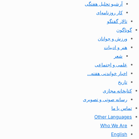
آرشیو تحلیل هفتگی
کار روزنامه‌ای
تالار گفتگو
گوناگون
ورزش و جوانان
هنر و ادبیات
شعر
علمی و اجتماعی
اخبار خواندنی هفته…
تاریخ
کتابخانه مجازی
رسانه صوتی و تصویری
تماس با ما
Other Languages
Who We Are
English