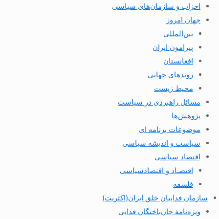
احزاب و سازمان‌های سیاسی
جهان امروز
بین‌المللی
پیرامون ایران
افغانستان
روندهای جهانی
محیط زیست
مسائل راهبردی در سیاست
پژوهش‌ها
موضوعات برنامه ای
سیاست و اندیشه سیاسی
اقتصاد سیاسی
اقتصـاد و اقتصاد‌سیاسی
فلسفه
سازمان فداییان خلق ایران(اکثریت)
ویژه‌نامهٔ جان‌باختگان فدایی