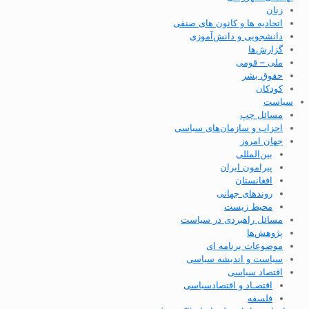
زنان
اتحادیه ها و کانون های صنفی
دانشجویی و دانش‌آموزی
گزارش‌ها
ملی – قومی
حقوق بشر
کودکان
سیاست
مسائل چپ
احزاب و سازمان‌های سیاسی
جهان امروز
بین‌المللی
پیرامون ایران
افغانستان
روندهای جهانی
محیط زیست
مسائل راهبردی در سیاست
پژوهش‌ها
موضوعات برنامه ای
سیاست و اندیشه سیاسی
اقتصاد سیاسی
اقتصـاد و اقتصاد‌سیاسی
فلسفه