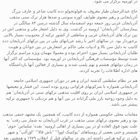
در اورمیه برگزار می شود.
حاج عبدالرحمان طیار معروف به قولونجولو دده کاتیب شاعر و عارف بزرگ
آذربایجانی و رهبر معنوی طوایف کوره سوننی و صدها هزار ترک سنی مذهب
آذربایجان غربی روز جمعه دوم اسفندماه سال گذشته درسن ۸۴ سالگی در
بیمارستان “آذربایجان” ارومیه در گذشت. وی به دلیل اشعار ملی و مذهبی اش در
بین ترک های آذربایجان غربی و مناطقی از کشور ترکیه از محبوبیت بسیار بالایی
برخوردار بود. در سالهای اخیر با رشد جریانهای ملی در بین ترکهای آذربایجان دده
کاتیب به دلیل سن بالا و ادبیات ملی حاکم بر اشعارش در بین جوانان و هویت
طلبان آذربایجانی بسیار مورد احترام بوده و معمولا مهمان ویژه مراسم برگزار
شده توسط مؤسسات فرهنگی آذربایجانی در اورمیه بود. مؤسساتی که اکثر آنها
در زمان دولتهای هشتم و نهم پلمپ شدند و بسیاری از فعالین آنها بازداشتگاه
های اداره اطلاعات را تجربه کردند.
هم در نظام سلطنتی گذشته ایران و هم در دوران جمهوری اسلامی جامعه
آذربایجانی همواره با سرکوبهای فراوانی روبرو بوده است. این فشار و تبعیضها
در جمهوری اسلامی ایران بر روی اقلیت مذهبی ترکهای سنی در آذربایجان٬ هم
به دلیل وجود روحیه بارز ملی گرایانه در بین آنها و هم نزدیکی با جمهوری ترکیه
بیشتر می باشد.
مقامات محلی حکومتی همواره از دده کاتیب، که همچنین یک مجتهد حنفی مذهب
بود و رهبر معنوی ترکهای سنی مذهب در غرب آذربایجان به شمار می رفت٬ به
علت نفوذ فوق العاده او در بین بسیاری از اهالی ارومیه٬ نقده٬ سلماس٬ خوی٬
شبستر و حتی بعضی از روستاهای “یوکسک اووا”٬ “باش قالا”٬ “اؤزآلپ” و شهر
وان در ترکیه هراس داشته اند. وی در سالهای قبل از انقلاب ۱۹۷۹ و همچنین بعد