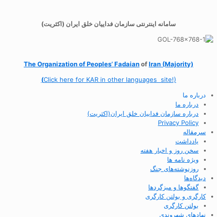
سامانه اینترنتی سازمان فداییان خلق ایران (اکثریت)
The Organization of
Peoples’ Fadaian
of
Iran (Majority)
(
Click here for KAR in other languages site!)
درباره ما
درباره ما
درباره سازمان فداییان خلق ایران(اکثریت)
Privacy Policy
سرمقاله
یادداشت
سخن روز و اخبار هفته
ویژه نامه ها
روزنوشته‌های جنگ
دیدگاه‌ها
گفتگوها و میزگردها
کارگری و بولتن کارگری
بولتن کارگری
نهادهای شهروندی