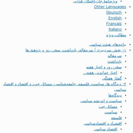
ویژه‌نامهٔ جان‌باختگان فدایی
Other Languages
Deutsch
English
Francais
Italiano
مطالب ویژه
بیانیه‌های هیئت سیاسی
۱- بخش سردبیری | سرمقاله، یادداشت، سخن روز و پژوهش‌ها
سرمقاله
یادداشت
سخن روز و اخبار هفته
اخبار خواندنی هفته…
گفتار هفتگی
۲- دیدگاه ها، سیاست، فلسفه، جامعه‌شناسی، مسائل چپ، و اقتصاد و اقتصاد
سیاسی
دیدگاه‌ها
سیاست و اندیشه سیاسی
مسائل چپ
سیاست
فلسفه
اقتصـاد و اقتصاد‌سیاسی
اقتصاد سیاسی