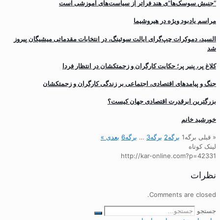
“جنبش سوسک‌ها”ی هند فراتر از سیاست‌های آموزشی است
مراسم یادبود ویژه در هیروشیما
السید، دموکرات چپ‌گرای ایالت سوئینگ، در انتخابات مقدماتی میشیگان پیروز
شد
کلاغ پر، پنیر پر؛ حکایت کارگران و زحمتکشان در انتظار فردا
جنگ و پیامدهای اقتصادی، اجتماعی بر زندگی کارگران و زحمتکشان
بزرگترین ابرقدرت اقتصادی جهان کیست؟
خورشید خانم
« قبلی
برگه
1
برگه
2
برگه
3
…
برگه
6
بعدی »
لینک کوتاه
http://kar-online.com?p=42331
نظرات
Comments are closed.
جستجو