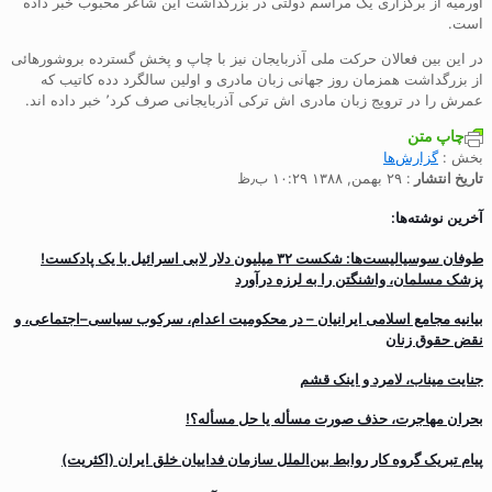
اورمیه از برگزاری یک مراسم دولتی در بزرگداشت این شاعر محبوب خبر داده
است.
در این بین فعالان حرکت ملی آذربایجان نیز با چاپ و پخش گسترده بروشورهائی
از بزرگداشت همزمان روز جهانی زبان مادری و اولین سالگرد دده کاتیب که
عمرش را در ترویج زبان مادری اش ترکی آذربایجانی صرف کرد٬ خبر داده اند.
چاپ متن
بخش :
گزارش‌ها
تاریخ انتشار
: ۲۹ بهمن, ۱۳۸۸ ۱۰:۲۹ ب٫ظ
آخرین نوشته‌ها:
طوفان سوسیالیست‌ها: شکست ۳۲ میلیون دلار لابی اسرائیل با یک پادکست!
پزشک مسلمان، واشنگتن را به لرزه درآورد
بیانیه مجامع اسلامی ایرانیان – در محکومیت اعدام، سرکوب سیاسی–اجتماعی، و
نقض حقوق زنان
جنایت میناب، لامرد و اینک قشم
بحران مهاجرت‌، حذف صورت مسأله یا حل مسأله؟!
پیام تبریک گروه کار روابط بین‌الملل سازمان فداییان خلق ایران (اکثریت)