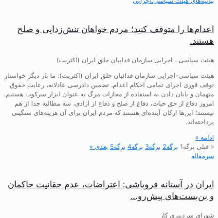
بیانیه‌های هیئت‌ سیاسی‌ـ‌اجرایی
اعدام‌ها را متوقف کنید؛ مردم خواهان تنش‌زدایی و صلح
هستند.
هیئت سیاسی ـ اجرایی سازمان فداییان خلق ایران (اکثریت)
هیئت سیاسی-اجرایی سازمان فدائیان خلق ایران (اکثریت): ما بار دیگر خواستار
توقف فوری اجرای تمامی احکام اعدام، تضمین دادرسی عادلانه، رعایت حقوق
متهمان و پایان دادن به استفاده از مجازات مرگ به عنوان ابزار سرکوب هستیم.
امروز دفاع از حق حیات، دفاع از صلح و دفاع از آزادی، سه مطالبه جدا از هم
نیستند؛ این‌ها ارکان آینده‌ای هستند که مردم ایران برای آن هزینه‌های سنگینی
پرداخته‌اند.
ادامه »
« قبلی
برگه
1
برگه
2
برگه
3
برگه
4
برگه
5
بعدی »
سرمقاله
ایران در آستانه فروپاشی: اعتراضات، عدم حقانیت حاکمان
و بن‌بست‌های پیش‌رو…
شورای سردبیری کار