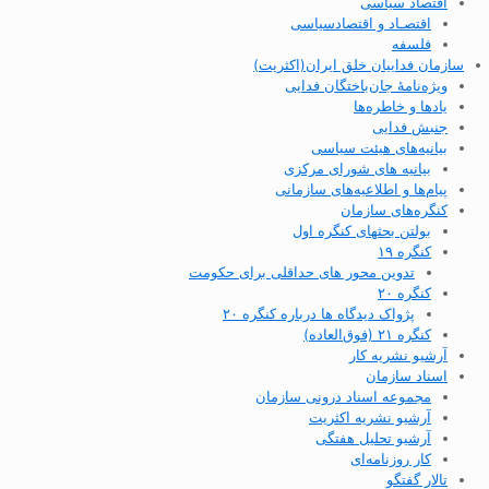
اقتصاد سیاسی
اقتصـاد و اقتصاد‌سیاسی
فلسفه
سازمان فداییان خلق ایران(اکثریت)
ویژه‌نامهٔ جان‌باختگان فدایی
یادها و خاطره‌ها
جنبش فدایی
بیانیه‌های هیئت سیاسی
بیانیه های شورای مرکزی
پیام‌ها و اطلاعیه‌های سازمانی
کنگره‌های سازمان
بولتن بحثهای کنگره اول
کنگره ۱۹
تدوین محور های حداقلی برای حکومت
کنگره ۲۰
پژواک دیدگاه ها درباره کنگره ۲۰
کنگره ۲۱ (فوق‌العاده)
آرشیو نشریه کار
اسناد سازمان
مجموعه اسناد درونی سازمان
آرشیو نشریه اکثریت
آرشیو تحلیل هفتگی
کار روزنامه‌ای
تالار گفتگو