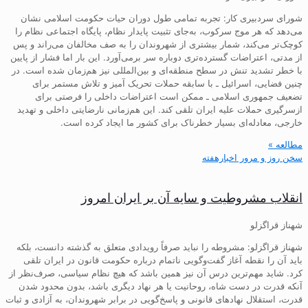
شورای سردبیری کار: تجربه تمامی طول دوران حیات حکومت اسلامی نشان
می‌دهد که هر موج سرکوب، به‌جای تثبیت پایدار نظام، پایگاه اجتماعی نظام را
کوچک‌تر می‌کند، شمار بیشتری از شهروندان را به صف مخالفان می‌راند و پس
از مدتی، اعتراضات گسترده‌تری دوباره سر برمی‌آورد. این بار اما فشار از پایین
با خطر تشدید تنش در سطح منطقه‌ای و بین‌المللی نیز هم‌زمان شده است. در
چنین فضایی، اسرائیل ـ با سابقه حملات تحریک آمیز و تلاش مستمر برای
تضعیف جمهوری اسلامی ـ ممکن است اعتراضات داخلی را فرصتی برای
ازسرگیری حملات علیه ایران تلقی کند. این هم‌زمانی نارضایتی داخلی و تهدید
خارجی، معادله‌ای بسیار خطرناک برای کشور ما ایجاد کرده است.
مطالعه »
سخن روز و مرور اخبارهفته
انقلاب مشروطیت و سایه آن بر ایران امروز
شهناز قراگزلو
شهناز قراگزلو: مشروطه را نباید صرفاً رویدادی متعلق به گذشته دانست، بلکه
باید آن را نقطه آغاز گفت‌وگویی ناتمام درباره حکومت قانون در ایران تلقی
کرد. شاید مهم‌ترین درس آن نیز همین باشد که هیچ نظام سیاسی، صرف‌نظر از
آنکه قدرت در دست شاه، روحانیت یا هر نهاد دیگری باشد، بدون محدود شدن
قدرت، استقلال نهادهای قانونی و پاسخ‌گویی در برابر شهروندان، به آزادی و ثبات