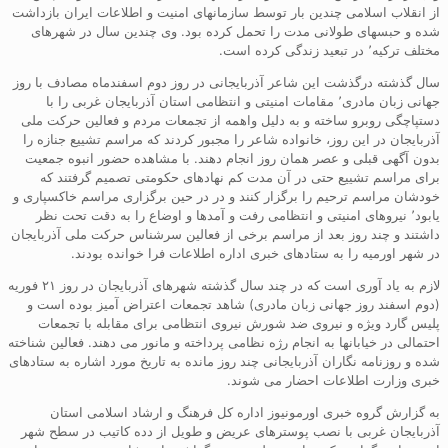
از انقلاب اسلامی چندین بار توسط سازمانهای امنیت و اطلاعات ایران بازداشت
شده و حبسهای طولانی مدت را تحمل کرده بود. وی چندین سال در شهرهای
مختلف ترکیه٬ در تبعید زندگی کرده است.
سال گذشته درگذشت این شاعر آذربایجانی در روز دوم اسفندماه مصادف با روز
جهانی زبان مادری٬ مقامات امنیتی و انتظامی استان آذربایجان غربی را با
دستپاچگی روبرو ساخته و به دلیل واهمه از تجمعات مردم و فعالین حرکت ملی
آذربایجان در این روز، خانواده شاعر را مجبور کردند که مراسم تشییع جنازه را
بدون آگهی قبلی و عصر همان روز انجام دهند. با مشاهده حضور انبوه جمعیت
برای مراسم تشییع حتی در آن مدت کم نهادهای حکومتی تصمیم گرفتند که
خودشان مراسم ترحیم را برگزار کنند و در در حین برگزاری مراسم خاکسپاری و
یابود٬ نیروهای امنیتی و انتظامی رفت و آمدها و اوضاع را به دقت تحت نظر
داشتند و چند روز بعد از مراسم برخی از فعالین سرشناس حرکت ملی آذربایجان
در شهر اورمیه را به ستادهای خبری اداره اطلاعات فرا خوانده بودند.
لازم به یاد آوری است که در چند سال گذشته شهرهای آذربایجان در روز ۲۱ فوریه
(دوم اسفند روز جهانی زبان مادری) شاهد تجمعات اعتراض آمیز بوده است و
پلیس گارد ویژه و نیروی ضد شورش نیروی انتظامی برای مقابله با تجمعات
احتمالی در خیابانها به انجام رژه نظامی پرداخته و مانور می دهند. فعالین شناخته
شده و روزنامه نگاران آذربایجانی چند روز مانده به تاریخ مورد اشاره به ستادهای
خبری وزارت اطلاعات احضار می شوند.
به گزارش گروه خبری اورمونیوز اداره کل فرهنگ و ارشاد اسلامی استان
آذربایجان غربی با نصب پوسترهای عریض و طویل از دده کاتیب در سطح شهر