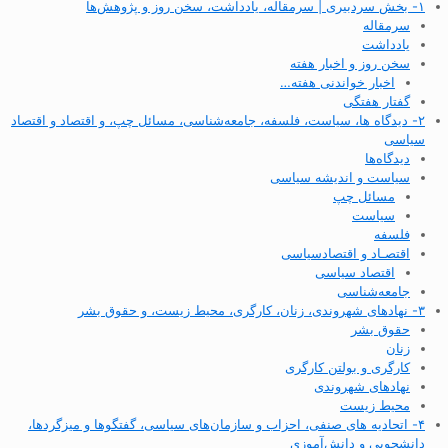
۱- بخش سردبیری | سرمقاله، یادداشت، سخن روز و پژوهش‌ها
سرمقاله
یادداشت
سخن روز و اخبار هفته
اخبار خواندنی هفته…
گفتار هفتگی
۲- دیدگاه ها، سیاست، فلسفه، جامعه‌شناسی، مسائل چپ، و اقتصاد و اقتصاد
سیاسی
دیدگاه‌ها
سیاست و اندیشه سیاسی
مسائل چپ
سیاست
فلسفه
اقتصـاد و اقتصاد‌سیاسی
اقتصاد سیاسی
جامعه‌شناسی
۳- نهادهای شهروندی، زنان، کارگری، محیط زیست، و حقوق بشر
حقوق بشر
زنان
کارگری و بولتن کارگری
نهادهای شهروندی
محیط زیست
۴- اتحادیه های صنفی، احزاب و سازمان‌های سیاسی، گفتگوها و میزگردها،
دانشجویی و دانش‌آموزی