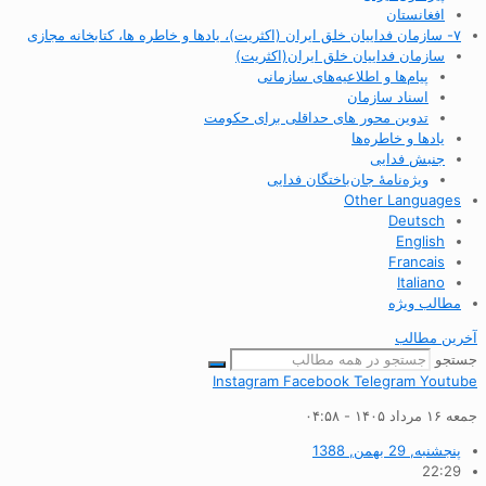
افغانستان
۷- سازمان فداییان خلق ایران (اکثریت)، یادها و خاطره ها، کتابخانه مجازی
سازمان فداییان خلق ایران(اکثریت)
پیام‌ها و اطلاعیه‌های سازمانی
اسناد سازمان
تدوین محور های حداقلی برای حکومت
یادها و خاطره‌ها
جنبش فدایی
ویژه‌نامهٔ جان‌باختگان فدایی
Other Languages
Deutsch
English
Francais
Italiano
مطالب ویژه
آخرین مطالب
جستجو
Instagram
Facebook
Telegram
Youtube
جمعه ۱۶ مرداد ۱۴۰۵ - ۰۴:۵۸
پنجشنبه, 29 بهمن, 1388
22:29