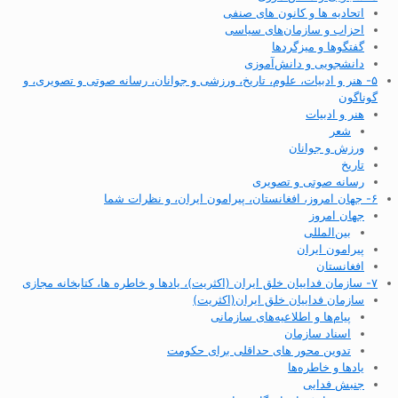
اتحادیه ها و کانون های صنفی
احزاب و سازمان‌های سیاسی
گفتگوها و میزگردها
دانشجویی و دانش‌آموزی
۵- هنر و ادبیات، علوم، تاریخ، ورزشی و جوانان، رسانه صوتی و تصویری، و
گوناگون
هنر و ادبیات
شعر
ورزش و جوانان
تاریخ
رسانه صوتی و تصویری
۶- جهان امروز، افغانستان، پیرامون ایران، و نظرات شما
جهان امروز
بین‌المللی
پیرامون ایران
افغانستان
۷- سازمان فداییان خلق ایران (اکثریت)، یادها و خاطره ها، کتابخانه مجازی
سازمان فداییان خلق ایران(اکثریت)
پیام‌ها و اطلاعیه‌های سازمانی
اسناد سازمان
تدوین محور های حداقلی برای حکومت
یادها و خاطره‌ها
جنبش فدایی