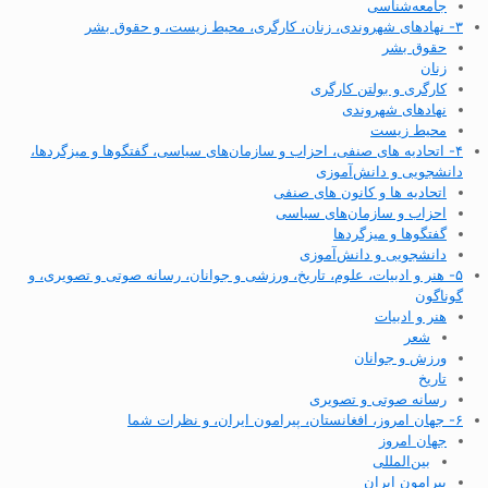
جامعه‌شناسی
۳- نهادهای شهروندی، زنان، کارگری، محیط زیست، و حقوق بشر
حقوق بشر
زنان
کارگری و بولتن کارگری
نهادهای شهروندی
محیط زیست
۴- اتحادیه های صنفی، احزاب و سازمان‌های سیاسی، گفتگوها و میزگردها،
دانشجویی و دانش‌آموزی
اتحادیه ها و کانون های صنفی
احزاب و سازمان‌های سیاسی
گفتگوها و میزگردها
دانشجویی و دانش‌آموزی
۵- هنر و ادبیات، علوم، تاریخ، ورزشی و جوانان، رسانه صوتی و تصویری، و
گوناگون
هنر و ادبیات
شعر
ورزش و جوانان
تاریخ
رسانه صوتی و تصویری
۶- جهان امروز، افغانستان، پیرامون ایران، و نظرات شما
جهان امروز
بین‌المللی
پیرامون ایران