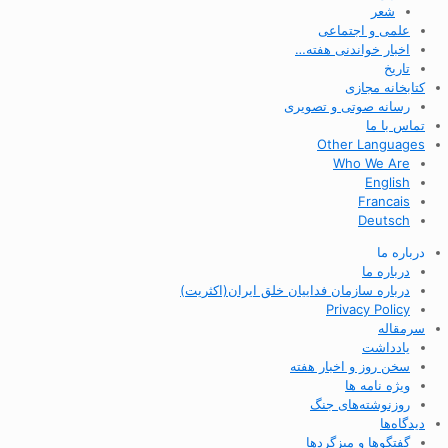
شعر
علمی و اجتماعی
اخبار خواندنی هفته…
تاریخ
کتابخانه مجازی
رسانه صوتی و تصویری
تماس با ما
Other Languages
Who We Are
English
Francais
Deutsch
درباره ما
درباره ما
درباره سازمان فداییان خلق ایران(اکثریت)
Privacy Policy
سرمقاله
یادداشت
سخن روز و اخبار هفته
ویژه نامه ها
روزنوشته‌های جنگ
دیدگاه‌ها
گفتگوها و میزگردها