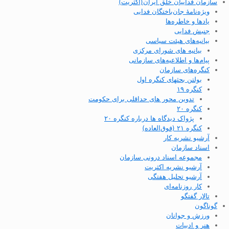
سازمان فداییان خلق ایران(اکثریت)
ویژه‌نامهٔ جان‌باختگان فدایی
یادها و خاطره‌ها
جنبش فدایی
بیانیه‌های هیئت سیاسی
بیانیه های شورای مرکزی
پیام‌ها و اطلاعیه‌های سازمانی
کنگره‌های سازمان
بولتن بحثهای کنگره اول
کنگره ۱۹
تدوین محور های حداقلی برای حکومت
کنگره ۲۰
پژواک دیدگاه ها درباره کنگره ۲۰
کنگره ۲۱ (فوق‌العاده)
آرشیو نشریه کار
اسناد سازمان
مجموعه اسناد درونی سازمان
آرشیو نشریه اکثریت
آرشیو تحلیل هفتگی
کار روزنامه‌ای
تالار گفتگو
گوناگون
ورزش و جوانان
هنر و ادبیات