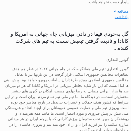
پایدار دست نخواهد یافت.
مطالعه »
یادداشت
گل به‌خودی فیفا در دادن میزبانی جام جهانی به آمریکا و
کانادا و نادیده گرفتن تبعیض نسبت به تیم های شرکت
کننده…
گودرز اقتداری
گودرز اقتداری: تیم ملی همانگونه که در جام جهانی ۲۰۲۲ در قطر هم هدف
تظاهرات مخالفین جمهوری اسلامی قرار گرفت در این بازیها نیز با تقابل
مخالفین جمهوری اسلامی بویژه طرفداران سلطنت روبرو خواهذ بود. پیش بینی
ها اما انست که این بار شاید بخاطر میزبانی در امریکا و کانادا که هر دو میزبان
صد ها هزار ایرانی متمایل به رضا پهلوی هستند، امکان در گیری های بیشتر
محتمل‌تر است…. در دیدگاه ما اما تیم ملی تیم تمام مردم ایران است و در این
شرایط که کشور هدف حملات و خسارات بی‌بدیل در تاریخ معاصر خود بوده
است پیروزی تیم ملی و حمایت عمومی هم‌وطنان برای ایجاد اتحاد و هم‌بستگی
ملی بیش لز پیش ضروری و مورد انتظار است. ما مانند همه هنرمندان و
روشنفکران میهن تحت ستم‌مان ورزش‌کارانی که با پرچم ایران در هر میدانی
مبارزه میکنند را نیز فرزند ایران و از ان خود میدانیم و پیروزی هایشان را در
میدان‌های جهانی ارج می‌گذاریم.