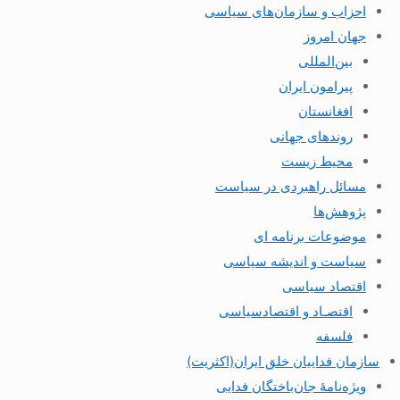
احزاب و سازمان‌های سیاسی
جهان امروز
بین‌المللی
پیرامون ایران
افغانستان
روندهای جهانی
محیط زیست
مسائل راهبردی در سیاست
پژوهش‌ها
موضوعات برنامه ای
سیاست و اندیشه سیاسی
اقتصاد سیاسی
اقتصـاد و اقتصاد‌سیاسی
فلسفه
سازمان فداییان خلق ایران(اکثریت)
ویژه‌نامهٔ جان‌باختگان فدایی