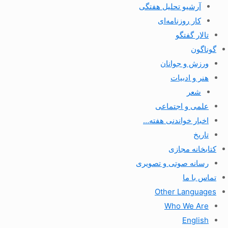
آرشیو تحلیل هفتگی
کار روزنامه‌ای
تالار گفتگو
گوناگون
ورزش و جوانان
هنر و ادبیات
شعر
علمی و اجتماعی
اخبار خواندنی هفته…
تاریخ
کتابخانه مجازی
رسانه صوتی و تصویری
تماس با ما
Other Languages
Who We Are
English