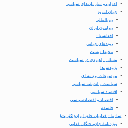
احزاب و سازمان‌های سیاسی
جهان امروز
بین‌المللی
پیرامون ایران
افغانستان
روندهای جهانی
محیط زیست
مسائل راهبردی در سیاست
پژوهش‌ها
موضوعات برنامه ای
سیاست و اندیشه سیاسی
اقتصاد سیاسی
اقتصـاد و اقتصاد‌سیاسی
فلسفه
سازمان فداییان خلق ایران(اکثریت)
ویژه‌نامهٔ جان‌باختگان فدایی