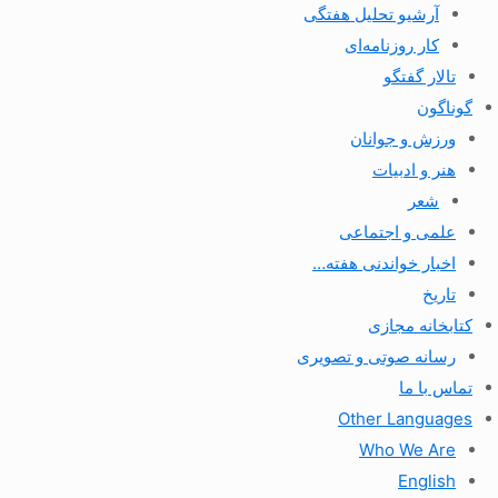
آرشیو تحلیل هفتگی
کار روزنامه‌ای
تالار گفتگو
گوناگون
ورزش و جوانان
هنر و ادبیات
شعر
علمی و اجتماعی
اخبار خواندنی هفته…
تاریخ
کتابخانه مجازی
رسانه صوتی و تصویری
تماس با ما
Other Languages
Who We Are
English