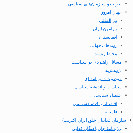
احزاب و سازمان‌های سیاسی
جهان امروز
بین‌المللی
پیرامون ایران
افغانستان
روندهای جهانی
محیط زیست
مسائل راهبردی در سیاست
پژوهش‌ها
موضوعات برنامه ای
سیاست و اندیشه سیاسی
اقتصاد سیاسی
اقتصـاد و اقتصاد‌سیاسی
فلسفه
سازمان فداییان خلق ایران(اکثریت)
ویژه‌نامهٔ جان‌باختگان فدایی