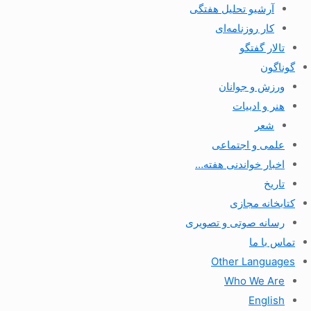
آرشیو تحلیل هفتگی
کار روزنامه‌ای
تالار گفتگو
گوناگون
ورزش و جوانان
هنر و ادبیات
شعر
علمی و اجتماعی
اخبار خواندنی هفته…
تاریخ
کتابخانه مجازی
رسانه صوتی و تصویری
تماس با ما
Other Languages
Who We Are
English