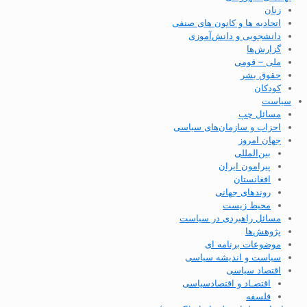
زنان
اتحادیه ها و کانون های صنفی
دانشجویی و دانش‌آموزی
گزارش‌ها
ملی – قومی
حقوق بشر
کودکان
سیاست
مسائل چپ
احزاب و سازمان‌های سیاسی
جهان امروز
بین‌المللی
پیرامون ایران
افغانستان
روندهای جهانی
محیط زیست
مسائل راهبردی در سیاست
پژوهش‌ها
موضوعات برنامه ای
سیاست و اندیشه سیاسی
اقتصاد سیاسی
اقتصـاد و اقتصاد‌سیاسی
فلسفه