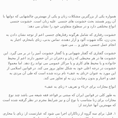
همواره یکی از بزرگترین مشکلات زنان و یکی از مهمترین چالشهایی که دولتها با
آن روبر هستند بحث خشونت های جنسی علیه زنان است. خشونت جنسی
انواع مختلفی دارد و در سطوح متفاوتی خود را نشان می دهد:
خشونت رفتاری که شامل هرگونه رفتارهای جنسی اعم از توجه نشان دادن به
بدن زن، نگاه شهوت آلود و آزار دهنده، تماس بدنی، زنای بامحارم، اجبار به
انجام عمل جنسی، تجاوز و … می شود.
خشونت گفتاری که گفتار شهوانی و یا گفتار خشونت آمیز را در بر می گیرد. این
خشونت ها در هر محیطی که زنان و دختران در آن حضور دارند اعم از محیط
خانواده و یا محیط های کاری و یا مراکز عمومی می تواند رخ دهد. اما معمولا
خشونت در درجه اعلی خود به شکل تجاوز بروز می کند. در قوانین اسلامی از
این مورد به عنوان «زنای به عنف» نام برده شده است که طی آن مردی به
عنف و اجبار و بدون رضایت زن به او تجاوز می کند.
انواع مجازات برای «زنا» و تعریف « زنای به عنف»
به طور کلی در قوانین ایران که مبتنی بر قواعد فقه شیعه می باشد چند نوع
مجازات برای زنا متناسب با نوع آن و نیز شرایط مجرم در نظر گرفته شده است
که مهمترین آنها عبارتند از:
۱. قتل: برای سه گروه از زناکاران اجرا می شود که عبارتست از: زنای با محارم،