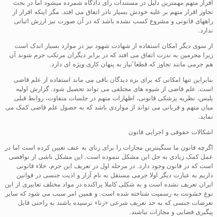
اقرار متهم مهمترین دلیل در مستندات رای دادگاه شمرده میشود اما در بحث
تجاوز اقرار متهم بر علیه خودش بسیار نادر اتفاق می افتد. مگر اینکه اقرار از
راههای قانونی و مشروع کسب نشده باشد که در آن صورت نیز ارزش اثباتی
ندارد.
از سوی دیگر امکان استفاده از شهادت شهود نیز در موارد بسیار اندک است
زیرا مجرمین به ندرت اتفاق می افتد که در برابر دیگران مرتکب جرم شوند آن
هم جرمی مانند تجاوز که قطعا̋ نیاز به پنهان کاری ویژه ای دارد.
بنابراین تنها امکانی که برای بزه دیدگان باقی می ماند استفاده از علم قاضی
است. علم قاضی از شیوه های مختلفی می تواند تحصیل شود. گزارش اولیه
پلیس، نظریه پزشکی قانونی، اظهارات متهم در جلسات متفاوت، روابط قبلی
میان متهم و قربانی می تواند از مواردی باشد که به حصول علم قاضی کمک می
نماید.
اشکالات حقوقی و اجرایی قانون
اگرچه قانون ما سنگینترین مجازات را برای زنای به عنف تعیین کرده است اما در
عمل کمک زیادی به حل این مشکل ننموده است. این مشکل ناشی از نواقصی
است که در قانون وجود دارد. در مرحله اول در تعریف این جرم، خلاء قانونی
داریم به عبارت دیگر اولا جرمی مستقل به نام آزار و اذیت جنسی در قوانین
ایران تعریف نشده است و به شکلی کاملا پراکنده در مواد مختلف تعابیری از این
نوع خشونت به رسمیت شناخته شده است. و همین امر سبب می شود که سایر
تعرضات جنسی که به حد تعریف شرعی «زنا» نرسیده باشند به راحتی قابل
پیگیری قضایی و مجازات نباشند.