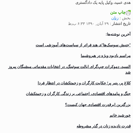
هدی عمید، وکیل پایه یک دادگستری
چاپ متن
بخش :
زنان
تاریخ انتشار
: ۲۹ آبان, ۱۳۹۰ ۶:۳۳ ب٫ظ
آخرین نوشته‌ها:
“جنبش سوسک‌ها”ی هند فراتر از سیاست‌های آموزشی است
مراسم یادبود ویژه در هیروشیما
السید، دموکرات چپ‌گرای ایالت سوئینگ، در انتخابات مقدماتی میشیگان پیروز
شد
کلاغ پر، پنیر پر؛ حکایت کارگران و زحمتکشان در انتظار فردا
جنگ و پیامدهای اقتصادی، اجتماعی بر زندگی کارگران و زحمتکشان
بزرگترین ابرقدرت اقتصادی جهان کیست؟
خورشید خانم
قدرت نادیده زنان در گذر مشروطه