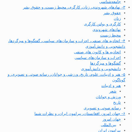
جامعه‌شناسی
۳- نهادهای شهروندی، زنان، کارگری، محیط زیست، و حقوق بشر
حقوق بشر
زنان
کارگری و بولتن کارگری
نهادهای شهروندی
محیط زیست
۴- اتحادیه های صنفی، احزاب و سازمان‌های سیاسی، گفتگوها و میزگردها،
دانشجویی و دانش‌آموزی
اتحادیه ها و کانون های صنفی
احزاب و سازمان‌های سیاسی
گفتگوها و میزگردها
دانشجویی و دانش‌آموزی
۵- هنر و ادبیات، علوم، تاریخ، ورزشی و جوانان، رسانه صوتی و تصویری، و
گوناگون
هنر و ادبیات
شعر
ورزش و جوانان
تاریخ
رسانه صوتی و تصویری
۶- جهان امروز، افغانستان، پیرامون ایران، و نظرات شما
جهان امروز
بین‌المللی
پیرامون ایران