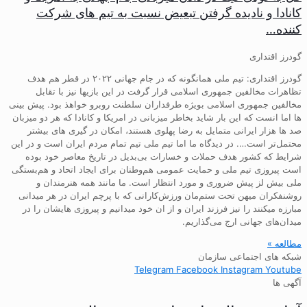
کانادا و نادیده گرفتن تبعیض نسبت به تیم های شرکت
کننده…
گودرز اقتداری
گودرز اقتداری: تیم ملی همانگونه که در جام جهانی ۲۰۲۲ در قطر هم هدف
تظاهرات مخالفین جمهوری اسلامی قرار گرفت در این بازیها نیز با تقابل
مخالفین جمهوری اسلامی بویژه طرفداران سلطنت روبرو خواهذ بود. پیش بینی
ها اما انست که این بار شاید بخاطر میزبانی در امریکا و کانادا که هر دو میزبان
صد ها هزار ایرانی متمایل به رضا پهلوی هستند، امکان در گیری های بیشتر
محتمل‌تر است…. در دیدگاه ما اما تیم ملی تیم تمام مردم ایران است و در این
شرایط که کشور هدف حملات و خسارات بی‌بدیل در تاریخ معاصر خود بوده
است پیروزی تیم ملی و حمایت عمومی هم‌وطنان برای ایجاد اتحاد و هم‌بستگی
ملی بیش لز پیش ضروری و مورد انتظار است. ما مانند همه هنرمندان و
روشنفکران میهن تحت ستم‌مان ورزش‌کارانی که با پرچم ایران در هر میدانی
مبارزه میکنند را نیز فرزند ایران و از ان خود میدانیم و پیروزی هایشان را در
میدان‌های جهانی ارج می‌گذاریم.
مطالعه »
شبکه های اجتماعی سازمان
Telegram
Facebook
Instagram
Youtube
آگهی ها