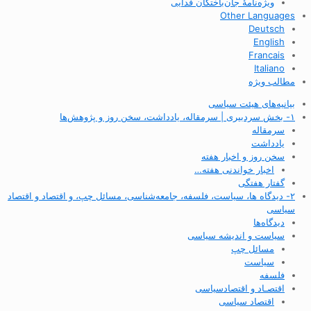
ویژه‌نامهٔ جان‌باختگان فدایی
Other Languages
Deutsch
English
Francais
Italiano
مطالب ویژه
بیانیه‌های هیئت سیاسی
۱- بخش سردبیری | سرمقاله، یادداشت، سخن روز و پژوهش‌ها
سرمقاله
یادداشت
سخن روز و اخبار هفته
اخبار خواندنی هفته…
گفتار هفتگی
۲- دیدگاه ها، سیاست، فلسفه، جامعه‌شناسی، مسائل چپ، و اقتصاد و اقتصاد
سیاسی
دیدگاه‌ها
سیاست و اندیشه سیاسی
مسائل چپ
سیاست
فلسفه
اقتصـاد و اقتصاد‌سیاسی
اقتصاد سیاسی