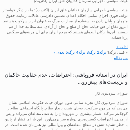
هیئت سیاسی ـ اجرایی سازمان فداییان خلق ایران (اکثریت)
هیئت سیاسی-اجرایی سازمان فدائیان خلق ایران (اکثریت): ما بار دیگر خواستار
توقف فوری اجرای تمامی احکام اعدام، تضمین دادرسی عادلانه، رعایت حقوق
متهمان و پایان دادن به استفاده از مجازات مرگ به عنوان ابزار سرکوب هستیم.
امروز دفاع از حق حیات، دفاع از صلح و دفاع از آزادی، سه مطالبه جدا از هم
نیستند؛ این‌ها ارکان آینده‌ای هستند که مردم ایران برای آن هزینه‌های سنگینی
پرداخته‌اند.
ادامه »
« قبلی
برگه
1
برگه
2
برگه
3
برگه
4
برگه
5
بعدی »
سرمقاله
ایران در آستانه فروپاشی: اعتراضات، عدم حقانیت حاکمان
و بن‌بست‌های پیش‌رو…
شورای سردبیری کار
شورای سردبیری کار: تجربه تمامی طول دوران حیات حکومت اسلامی نشان
می‌دهد که هر موج سرکوب، به‌جای تثبیت پایدار نظام، پایگاه اجتماعی نظام را
کوچک‌تر می‌کند، شمار بیشتری از شهروندان را به صف مخالفان می‌راند و پس
از مدتی، اعتراضات گسترده‌تری دوباره سر برمی‌آورد. این بار اما فشار از پایین
با خطر تشدید تنش در سطح منطقه‌ای و بین‌المللی نیز هم‌زمان شده است. در
چنین فضایی، اسرائیل ـ با سابقه حملات تحریک آمیز و تلاش مستمر برای