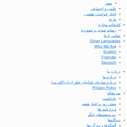
شعر
علمی و اجتماعی
اخبار خواندنی هفته…
تاریخ
کتابخانه مجازی
رسانه صوتی و تصویری
تماس با ما
Other Languages
Who We Are
English
Francais
Deutsch
درباره ما
درباره ما
درباره سازمان فداییان خلق ایران(اکثریت)
Privacy Policy
سرمقاله
یادداشت
سخن روز و اخبار هفته
ویژه نامه ها
روزنوشته‌های جنگ
دیدگاه‌ها
گفتگوها و میزگردها