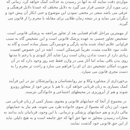
مواردی دقت نمایند که به آنها در رسیدن به عدالت کمک خواهد کرد. زمانی که
زنی مورد آزار جنسی قرار می گیرد به دلایل مختلف که عمدتا دلایل فرهنگی و
عرفی می باشد سعی در مخفی نمودن این موضوع و حتی انکار آن پیش خود و
دیگران می نماید و در نتیجه زمان طلایی برای مقابله با مجرم را از قانون می
گیرند.
از مهمترین مراحل اقدام قضایی بعد از تجاوز مراجعه به پزشکی قانونی است.
تشخیص تجاوز جنسی به عهده پزشک قانونی است و این تشخیص گاه به سبب
فراوانی علایم ایجاد شده مانند پارگی و خونمردگی بسیار ساده است و گاه به
علت نبود علامت مثبت، تقریباً غیرممکن است . آنچه در این خصوص اهمیت
زیادی دارد از دست ندادن زمان است زیرا شاید آثار کبودی و یا زخم تا مدتها
روی بدن باقی بماند اما آثار منی در واژن فقط چند روز وجود دارد که در آن
صورت امکان تشخیص دی ان ای را فراهم می سازد و راحت تر مجرم را به
دست مجری قانون می سپارد.
برخورداری از مشاوره وکلا و نیز روانشناسان و روانپزشکان نیز در این فرآیند
کمک بسیاری به زنان قربانی خواهد کرد. تا هم با ترس خود از متجاوز روبرو
شوند و هم از آبروریزی در محیطهای اجتماعی و خانوادگی نترسند.
در مجموع از آنجا که حمایتهای قانونی و معنوی بسیار کمی از زنان قربانی می
شود، این زنان که معمولا از سوی خانواده طرد می شوند، هم نیاز به حمایتهای
مالی دارند و هم حمایتهای پزشکی و درمانی. با این وجود، قربانیان باید بدانند به
مجازات رسیدن متجاوز نه تنها حق آنها که حق جامعه است و به هیچ دلیلی نباید
از این حق قانونی خود گذشت نمایند.