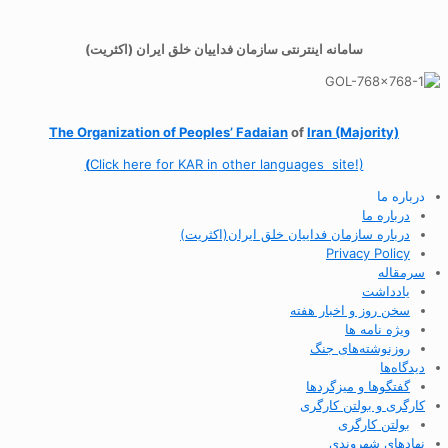
سامانه اینترنتی سازمان فداییان خلق ایران (اکثریت)
The Organization of
Peoples’ Fadaian
of
Iran (Majority)
(
Click here for KAR in other languages site!)
درباره ما
درباره ما
درباره سازمان فداییان خلق ایران(اکثریت)
Privacy Policy
سرمقاله
یادداشت
سخن روز و اخبار هفته
ویژه نامه ها
روزنوشته‌های جنگ
دیدگاه‌ها
گفتگوها و میزگردها
کارگری و بولتن کارگری
بولتن کارگری
نهادهای شهروندی