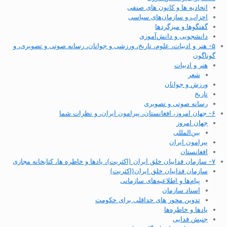
اتحادیه ها و کانون های صنفی
احزاب و سازمان‌های سیاسی
گفتگوها و میزگردها
دانشجویی و دانش‌آموزی
۵- هنر و ادبیات، علوم، تاریخ، ورزشی و جوانان، رسانه صوتی و تصویری، و
گوناگون
هنر و ادبیات
شعر
ورزش و جوانان
تاریخ
رسانه صوتی و تصویری
۶- جهان امروز، افغانستان، پیرامون ایران، و نظرات شما
جهان امروز
بین‌المللی
پیرامون ایران
افغانستان
۷- سازمان فداییان خلق ایران (اکثریت)، یادها و خاطره ها، کتابخانه مجازی
سازمان فداییان خلق ایران(اکثریت)
پیام‌ها و اطلاعیه‌های سازمانی
اسناد سازمان
تدوین محور های حداقلی برای حکومت
یادها و خاطره‌ها
جنبش فدایی