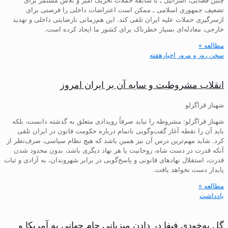
تضعیف جمهوری اسلامی ـ ممکن است اعتراضات داخلی را فرصتی برای
ازسرگیری حملات علیه ایران تلقی کند. این هم‌زمانی نارضایتی داخلی و تهدید
خارجی، معادله‌ای بسیار خطرناک برای کشور ما ایجاد کرده است.
مطالعه »
سخن روز و مرور اخبارهفته
انقلاب مشروطیت و سایه آن بر ایران امروز
شهناز قراگزلو
شهناز قراگزلو: مشروطه را نباید صرفاً رویدادی متعلق به گذشته دانست، بلکه
باید آن را نقطه آغاز گفت‌وگویی ناتمام درباره حکومت قانون در ایران تلقی
کرد. شاید مهم‌ترین درس آن نیز همین باشد که هیچ نظام سیاسی، صرف‌نظر از
آنکه قدرت در دست شاه، روحانیت یا هر نهاد دیگری باشد، بدون محدود شدن
قدرت، استقلال نهادهای قانونی و پاسخ‌گویی در برابر شهروندان، به آزادی و ثبات
پایدار دست نخواهد یافت.
مطالعه »
یادداشت
گل به‌خودی فیفا در دادن میزبانی جام جهانی به آمریکا و