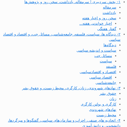
۱- بخش سردبیری | سرمقاله، یادداشت، سخن روز و پژوهش‌ها
سرمقاله
یادداشت
سخن روز و اخبار هفته
اخبار خواندنی هفته…
گفتار هفتگی
۲- دیدگاه ها، سیاست، فلسفه، جامعه‌شناسی، مسائل چپ، و اقتصاد و اقتصاد
سیاسی
دیدگاه‌ها
سیاست و اندیشه سیاسی
مسائل چپ
سیاست
فلسفه
اقتصـاد و اقتصاد‌سیاسی
اقتصاد سیاسی
جامعه‌شناسی
۳- نهادهای شهروندی، زنان، کارگری، محیط زیست، و حقوق بشر
حقوق بشر
زنان
کارگری و بولتن کارگری
نهادهای شهروندی
محیط زیست
۴- اتحادیه های صنفی، احزاب و سازمان‌های سیاسی، گفتگوها و میزگردها،
دانشجویی و دانش‌آموزی