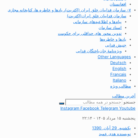
افغانستان
۷- سازمان فداییان خلق ایران (اکثریت)، یادها و خاطره ها، کتابخانه مجازی
سازمان فداییان خلق ایران(اکثریت)
پیام‌ها و اطلاعیه‌های سازمانی
اسناد سازمان
تدوین محور های حداقلی برای حکومت
یادها و خاطره‌ها
جنبش فدایی
ویژه‌نامهٔ جان‌باختگان فدایی
Other Languages
Deutsch
English
Francais
Italiano
مطالب ویژه
آخرین مطالب
جستجو
Instagram
Facebook
Telegram
Youtube
پنجشنبه ۱۵ مرداد ۱۴۰۵ - ۲۲:۱۴
یکشنبه, 29 آبان, 1390
نویسنده
هدی عمید