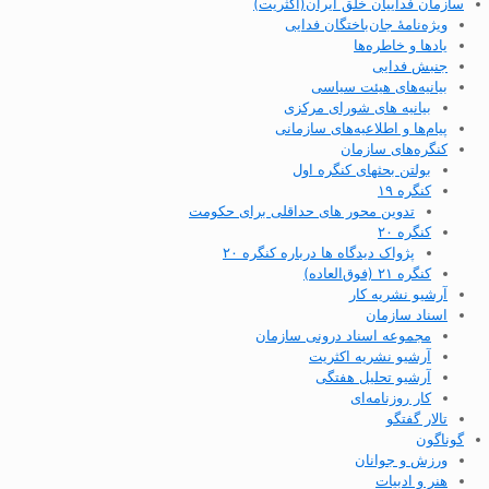
سازمان فداییان خلق ایران(اکثریت)
ویژه‌نامهٔ جان‌باختگان فدایی
یادها و خاطره‌ها
جنبش فدایی
بیانیه‌های هیئت سیاسی
بیانیه های شورای مرکزی
پیام‌ها و اطلاعیه‌های سازمانی
کنگره‌های سازمان
بولتن بحثهای کنگره اول
کنگره ۱۹
تدوین محور های حداقلی برای حکومت
کنگره ۲۰
پژواک دیدگاه ها درباره کنگره ۲۰
کنگره ۲۱ (فوق‌العاده)
آرشیو نشریه کار
اسناد سازمان
مجموعه اسناد درونی سازمان
آرشیو نشریه اکثریت
آرشیو تحلیل هفتگی
کار روزنامه‌ای
تالار گفتگو
گوناگون
ورزش و جوانان
هنر و ادبیات