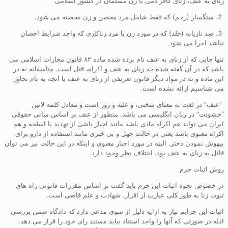
زنای به عنف، زنای کافر ذمی با زن مسلمان در کشور اسلامی
2. سنگسار (رجم) که فقط شامل مرد محصن و زن محصنه می شود.
3. صد تازیانه (جلد) که در مورد زن یا مرد زناکاری که واجد شرایط احصان
نباشد اجرا می شود.
تنها جایی که از زنای به عنف نام برده شده ماده ۸۲ قانون مجازات اسلامی می
باشد که در آن گفته شده حد زنای به عنف و اکراه، قتل است. متاسفانه نه در
این ماده و نه در مواد دیگر قانون تعریفی از زنای به عنف یا آنچه به نام تجاوز
می شناسیم ارائه نشده است.
“عنف” در لغت به معنای سختی، و غلبه و زور است و معادل کلمه لاتین
“خشونت” در زبان انگلیسی می باشد. منظور از عنف بر اساس مبانی حقوقی
ایران می تواند هم اکراه مادی باشد مانند اجبار ناشی از تهدید با اسلحه و هم
اکراه معنوی باشد یعنی در حالت جهل و بی خبری مانند استفاده از دارو برای
بیهوش نمودن دختر. البته در مورد اجبار معنوی و اینکه در این حالت نیز می توان
قائل به زنای به عنف بود، اختلاف نظر وجود دارد.
روش اثبات جرم
در خصوص نحوه اثبات این جرم باید گفت بر اساس مقررات قانونی راه های
ثبوت زنا به طور کلی عبارت از اقرار، شهادت و علم قاضی است.
اثبات این جرایم نیاز به ارایه دلیل از سوی مدعی دارد که دادگاه ضمن بررسی
ادله در صورتی که آنها را واجد استناد بیابد مستند رای خود را قرار می دهد.