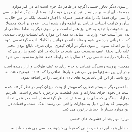
از سوی دیگر تجاوز جنسی اگرچه در ظاهر یک جرم است اما در اکثر موارد
مجموعه ای از سایر جرایم را نیز در درون خود دارد. به عبارت دیگر تجاوز جنسی
را نمی توان فقط یک رابطه جنسی همراه با اجبار دانست، بلکه در عین حال به
شأن و کرامت انسانی قربانی نیز لطمه وارد شده است. علاوه بر اینکه معمولا
این خشونت با تهدید به قتل نیز همراه است و از سوی دیگر به نقاط مختلفی ار
بدن نیز آسیب جدی وارد می نماید. به همه این موارد باید لطمات روحی شدیدی
که به قربانی وارد می شود و متاسفانه در قوانین ما کاملا نادیده گرفته می شود
را نیز اضافه نمود. از سوی دیگر در آرای کیفری ایران صرف نابالغ بودن مجنی
علیه دلیل تحقق عنف محسوب نمی شود در حالیکه در اکثر کشورها زمانی که
یک طرف رابطه جنسی زیر ۱۸ سال باشد رابطه قطعا تجاوز محسوب می شود.
همچنین پروسه رسیدگی قضایی به جرم زنای به عنف طولانی و آزار دهنده است
و در این پروسه زنها مجبور می شوند بارها اتفاقی را که افتاده، توضیح دهند. به
رنج ناشی از این کار باید هزینه های بالای دادرسی را نیز اضافه نمود.
اما نقص دیگر سیستم قضایی که مهمتر از بحث میزان کیفر در نظر گرفته شده
است در نحوه اجرای مجازات و عدم قطعیت در برخورد با مجرم است. علیرغم
مجازات سنگینی که برای زنای به عنف در نظر گرفته شده است در عمل تعداد
مجرمینی که به این دلیل به مجازات واقعی می رسند اندک است. و قضات در
این موارد بسیار با احتیاط برخورد می کنند.
موارد مهم بعد از خشونت های جنسی
به دلیل همه این نواقص، زنانی که قربانی خشونت جنسی می شوند باید به