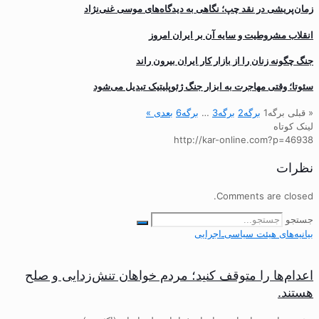
زمان‌پریشی در نقد چپ؛ نگاهی به دیدگاه‌های موسی غنی‌نژاد
انقلاب مشروطیت و سایه آن بر ایران امروز
جنگ چگونه زنان را از بازار کار ایران بیرون راند
سئوتا؛ وقتی مهاجرت به ابزار جنگ ژئوپلیتیک تبدیل می‌شود
« قبلی
برگه
1
برگه
2
برگه
3
…
برگه
6
بعدی »
لینک کوتاه
http://kar-online.com?p=46938
نظرات
Comments are closed.
جستجو
بیانیه‌های هیئت‌ سیاسی‌ـ‌اجرایی
اعدام‌ها را متوقف کنید؛ مردم خواهان تنش‌زدایی و صلح
هستند.