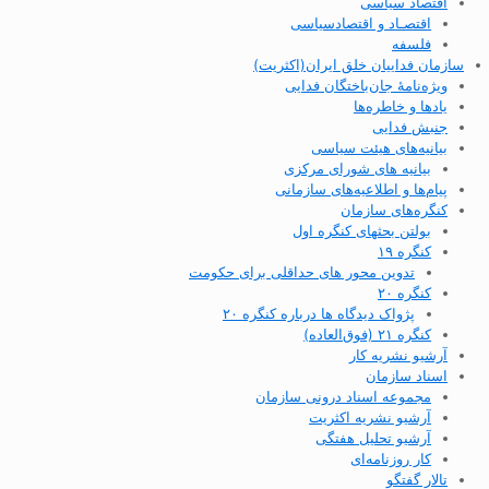
اقتصاد سیاسی
اقتصـاد و اقتصاد‌سیاسی
فلسفه
سازمان فداییان خلق ایران(اکثریت)
ویژه‌نامهٔ جان‌باختگان فدایی
یادها و خاطره‌ها
جنبش فدایی
بیانیه‌های هیئت سیاسی
بیانیه های شورای مرکزی
پیام‌ها و اطلاعیه‌های سازمانی
کنگره‌های سازمان
بولتن بحثهای کنگره اول
کنگره ۱۹
تدوین محور های حداقلی برای حکومت
کنگره ۲۰
پژواک دیدگاه ها درباره کنگره ۲۰
کنگره ۲۱ (فوق‌العاده)
آرشیو نشریه کار
اسناد سازمان
مجموعه اسناد درونی سازمان
آرشیو نشریه اکثریت
آرشیو تحلیل هفتگی
کار روزنامه‌ای
تالار گفتگو