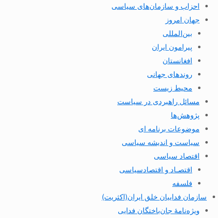
احزاب و سازمان‌های سیاسی
جهان امروز
بین‌المللی
پیرامون ایران
افغانستان
روندهای جهانی
محیط زیست
مسائل راهبردی در سیاست
پژوهش‌ها
موضوعات برنامه ای
سیاست و اندیشه سیاسی
اقتصاد سیاسی
اقتصـاد و اقتصاد‌سیاسی
فلسفه
سازمان فداییان خلق ایران(اکثریت)
ویژه‌نامهٔ جان‌باختگان فدایی