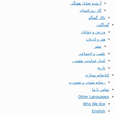
آرشیو تحلیل هفتگی
کار روزنامه‌ای
تالار گفتگو
گوناگون
ورزش و جوانان
هنر و ادبیات
شعر
علمی و اجتماعی
اخبار خواندنی هفته…
تاریخ
کتابخانه مجازی
رسانه صوتی و تصویری
تماس با ما
Other Languages
Who We Are
English