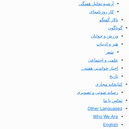
آرشیو تحلیل هفتگی
کار روزنامه‌ای
تالار گفتگو
گوناگون
ورزش و جوانان
هنر و ادبیات
شعر
علمی و اجتماعی
اخبار خواندنی هفته…
تاریخ
کتابخانه مجازی
رسانه صوتی و تصویری
تماس با ما
Other Languages
Who We Are
English