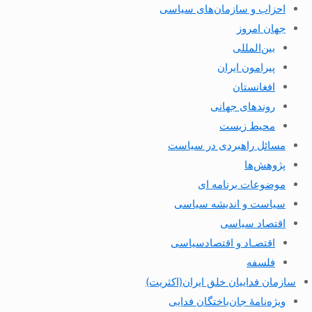
احزاب و سازمان‌های سیاسی
جهان امروز
بین‌المللی
پیرامون ایران
افغانستان
روندهای جهانی
محیط زیست
مسائل راهبردی در سیاست
پژوهش‌ها
موضوعات برنامه ای
سیاست و اندیشه سیاسی
اقتصاد سیاسی
اقتصـاد و اقتصاد‌سیاسی
فلسفه
سازمان فداییان خلق ایران(اکثریت)
ویژه‌نامهٔ جان‌باختگان فدایی