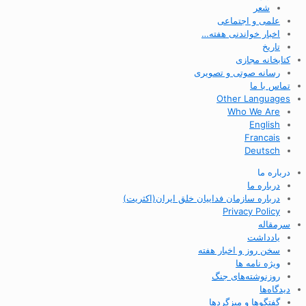
شعر
علمی و اجتماعی
اخبار خواندنی هفته…
تاریخ
کتابخانه مجازی
رسانه صوتی و تصویری
تماس با ما
Other Languages
Who We Are
English
Francais
Deutsch
درباره ما
درباره ما
درباره سازمان فداییان خلق ایران(اکثریت)
Privacy Policy
سرمقاله
یادداشت
سخن روز و اخبار هفته
ویژه نامه ها
روزنوشته‌های جنگ
دیدگاه‌ها
گفتگوها و میزگردها