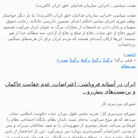
هیئت سیاسی ـ اجرایی سازمان فداییان خلق ایران (اکثریت)
هیئت سیاسی-اجرایی سازمان فدائیان خلق ایران (اکثریت): ما بار دیگر خواستار
توقف فوری اجرای تمامی احکام اعدام، تضمین دادرسی عادلانه، رعایت حقوق
متهمان و پایان دادن به استفاده از مجازات مرگ به عنوان ابزار سرکوب هستیم.
امروز دفاع از حق حیات، دفاع از صلح و دفاع از آزادی، سه مطالبه جدا از هم
نیستند؛ این‌ها ارکان آینده‌ای هستند که مردم ایران برای آن هزینه‌های سنگینی
پرداخته‌اند.
ادامه »
« قبلی
برگه
1
برگه
2
برگه
3
برگه
4
برگه
5
بعدی »
سرمقاله
ایران در آستانه فروپاشی: اعتراضات، عدم حقانیت حاکمان
و بن‌بست‌های پیش‌رو…
شورای سردبیری کار
شورای سردبیری کار: تجربه تمامی طول دوران حیات حکومت اسلامی نشان
می‌دهد که هر موج سرکوب، به‌جای تثبیت پایدار نظام، پایگاه اجتماعی نظام را
کوچک‌تر می‌کند، شمار بیشتری از شهروندان را به صف مخالفان می‌راند و پس
از مدتی، اعتراضات گسترده‌تری دوباره سر برمی‌آورد. این بار اما فشار از پایین
با خطر تشدید تنش در سطح منطقه‌ای و بین‌المللی نیز هم‌زمان شده است. در