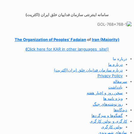
سامانه اینترنتی سازمان فداییان خلق ایران (اکثریت)
The Organization of
Peoples’ Fadaian
of
Iran (Majority)
(
Click here for KAR in other languages site!)
درباره ما
درباره ما
درباره سازمان فداییان خلق ایران(اکثریت)
Privacy Policy
سرمقاله
یادداشت
سخن روز و اخبار هفته
ویژه نامه ها
روزنوشته‌های جنگ
دیدگاه‌ها
گفتگوها و میزگردها
کارگری و بولتن کارگری
بولتن کارگری
نهادهای شهروندی