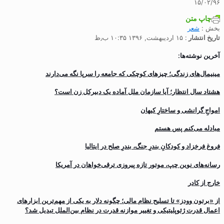
۱۵/۰۲/۹۶
چاپ متن
بخش :
شعر
تاریخ انتشار
: ۱۵ اردیبهشت, ۱۳۹۶ ۱۰:۳۵ ب٫ظ
آخرین نوشته‌ها:
مینیمال‌های زندگی؛ چیزهای کوچکی که جامعه را سرپا نگه می‌دارند
هشتاد سال انتظار؛ آیا سازمان ملل آماده یک دبیرکل زن است؟
‌امواجِ گرانشی و ساختارِ کیهان
مبادله می‌کنم پس هستم
فروغ فرخزاد و کودکانِ بندرِ جنگ، بندرِ صلح در ایتالیا
رسانه‌های نوین چپ، موتور تازه پیروزی ترقی‌خواهان در آمریکا
خارج از کادر
از «برتون وودز» تا تسلیح نظام مالی؛ چگونه دلار به یکی از مهم‌ترین ابزارهای
اعمال قدرت ژئوپلیتیکی و تغییر موازنه قدرت در نظام بین‌الملل تبدیل شد؟