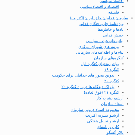
اقتصاد سیاسی
اقتصـاد و اقتصاد‌سیاسی
فلسفه
سازمان فداییان خلق ایران(اکثریت)
ویژه‌نامهٔ جان‌باختگان فدایی
یادها و خاطره‌ها
جنبش فدایی
بیانیه‌های هیئت سیاسی
بیانیه های شورای مرکزی
پیام‌ها و اطلاعیه‌های سازمانی
کنگره‌های سازمان
بولتن بحثهای کنگره اول
کنگره ۱۹
تدوین محور های حداقلی برای حکومت
کنگره ۲۰
پژواک دیدگاه ها درباره کنگره ۲۰
کنگره ۲۱ (فوق‌العاده)
آرشیو نشریه کار
اسناد سازمان
مجموعه اسناد درونی سازمان
آرشیو نشریه اکثریت
آرشیو تحلیل هفتگی
کار روزنامه‌ای
تالار گفتگو