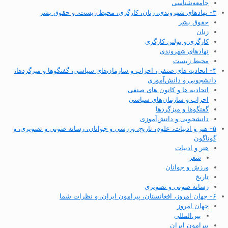
جامعه‌شناسی
۳- نهادهای شهروندی، زنان، کارگری، محیط زیست، و حقوق بشر
حقوق بشر
زنان
کارگری و بولتن کارگری
نهادهای شهروندی
محیط زیست
۴- اتحادیه های صنفی، احزاب و سازمان‌های سیاسی، گفتگوها و میزگردها،
دانشجویی و دانش‌آموزی
اتحادیه ها و کانون های صنفی
احزاب و سازمان‌های سیاسی
گفتگوها و میزگردها
دانشجویی و دانش‌آموزی
۵- هنر و ادبیات، علوم، تاریخ، ورزشی و جوانان، رسانه صوتی و تصویری، و
گوناگون
هنر و ادبیات
شعر
ورزش و جوانان
تاریخ
رسانه صوتی و تصویری
۶- جهان امروز، افغانستان، پیرامون ایران، و نظرات شما
جهان امروز
بین‌المللی
پیرامون ایران