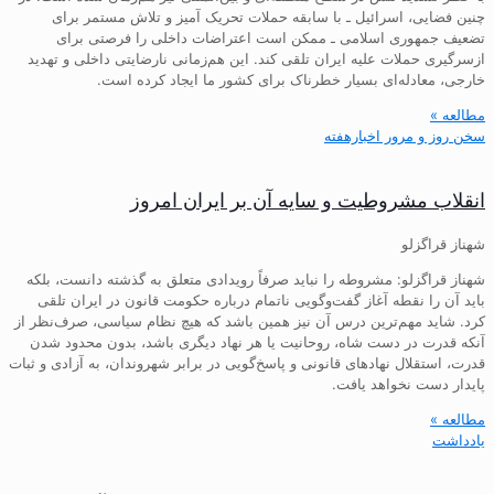
چنین فضایی، اسرائیل ـ با سابقه حملات تحریک آمیز و تلاش مستمر برای
تضعیف جمهوری اسلامی ـ ممکن است اعتراضات داخلی را فرصتی برای
ازسرگیری حملات علیه ایران تلقی کند. این هم‌زمانی نارضایتی داخلی و تهدید
خارجی، معادله‌ای بسیار خطرناک برای کشور ما ایجاد کرده است.
مطالعه »
سخن روز و مرور اخبارهفته
انقلاب مشروطیت و سایه آن بر ایران امروز
شهناز قراگزلو
شهناز قراگزلو: مشروطه را نباید صرفاً رویدادی متعلق به گذشته دانست، بلکه
باید آن را نقطه آغاز گفت‌وگویی ناتمام درباره حکومت قانون در ایران تلقی
کرد. شاید مهم‌ترین درس آن نیز همین باشد که هیچ نظام سیاسی، صرف‌نظر از
آنکه قدرت در دست شاه، روحانیت یا هر نهاد دیگری باشد، بدون محدود شدن
قدرت، استقلال نهادهای قانونی و پاسخ‌گویی در برابر شهروندان، به آزادی و ثبات
پایدار دست نخواهد یافت.
مطالعه »
یادداشت