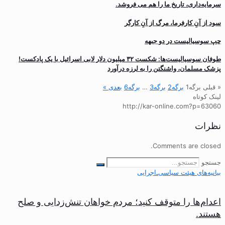
سرمایه‌داری، تاریخ ما را هم می فروشد.
سود از آنِ کارفرما، مرگ از آنِ کارگر
چپ سوسیالیست در دو جبهه
طوفان سوسیالیست‌ها: شکست ۳۲ میلیون دلار لابی اسرائیل با یک پادکست!
پزشک مسلمان، واشنگتن را به لرزه درآورد
« قبلی
برگه
1
برگه
2
برگه
3
…
برگه
6
بعدی »
لینک کوتاه
http://kar-online.com?p=63060
نظرات
Comments are closed.
جستجو
بیانیه‌های هیئت‌ سیاسی‌ـ‌اجرایی
اعدام‌ها را متوقف کنید؛ مردم خواهان تنش‌زدایی و صلح
هستند.