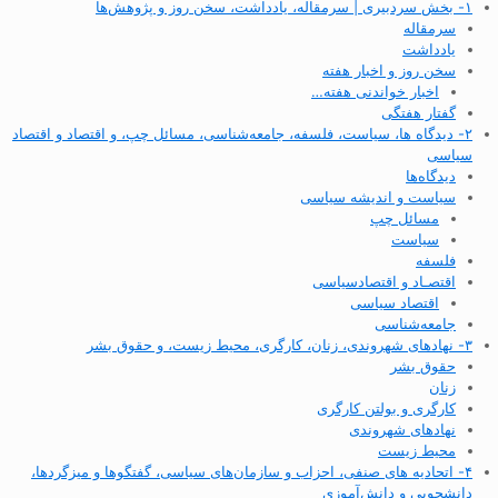
۱- بخش سردبیری | سرمقاله، یادداشت، سخن روز و پژوهش‌ها
سرمقاله
یادداشت
سخن روز و اخبار هفته
اخبار خواندنی هفته…
گفتار هفتگی
۲- دیدگاه ها، سیاست، فلسفه، جامعه‌شناسی، مسائل چپ، و اقتصاد و اقتصاد
سیاسی
دیدگاه‌ها
سیاست و اندیشه سیاسی
مسائل چپ
سیاست
فلسفه
اقتصـاد و اقتصاد‌سیاسی
اقتصاد سیاسی
جامعه‌شناسی
۳- نهادهای شهروندی، زنان، کارگری، محیط زیست، و حقوق بشر
حقوق بشر
زنان
کارگری و بولتن کارگری
نهادهای شهروندی
محیط زیست
۴- اتحادیه های صنفی، احزاب و سازمان‌های سیاسی، گفتگوها و میزگردها،
دانشجویی و دانش‌آموزی