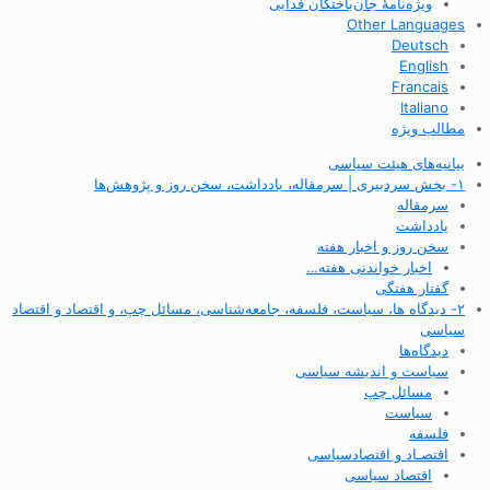
ویژه‌نامهٔ جان‌باختگان فدایی
Other Languages
Deutsch
English
Francais
Italiano
مطالب ویژه
بیانیه‌های هیئت سیاسی
۱- بخش سردبیری | سرمقاله، یادداشت، سخن روز و پژوهش‌ها
سرمقاله
یادداشت
سخن روز و اخبار هفته
اخبار خواندنی هفته…
گفتار هفتگی
۲- دیدگاه ها، سیاست، فلسفه، جامعه‌شناسی، مسائل چپ، و اقتصاد و اقتصاد
سیاسی
دیدگاه‌ها
سیاست و اندیشه سیاسی
مسائل چپ
سیاست
فلسفه
اقتصـاد و اقتصاد‌سیاسی
اقتصاد سیاسی