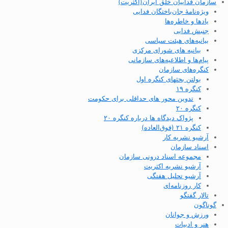
سازمان فداییان خلق ایران(اکثریت)
ویژه‌نامهٔ جان‌باختگان فدایی
یادها و خاطره‌ها
جنبش فدایی
بیانیه‌های هیئت سیاسی
بیانیه های شورای مرکزی
پیام‌ها و اطلاعیه‌های سازمانی
کنگره‌های سازمان
بولتن بحثهای کنگره اول
کنگره ۱۹
تدوین محور های حداقلی برای حکومت
کنگره ۲۰
پژواک دیدگاه ها درباره کنگره ۲۰
کنگره ۲۱ (فوق‌العاده)
آرشیو نشریه کار
اسناد سازمان
مجموعه اسناد درونی سازمان
آرشیو نشریه اکثریت
آرشیو تحلیل هفتگی
کار روزنامه‌ای
تالار گفتگو
گوناگون
ورزش و جوانان
هنر و ادبیات