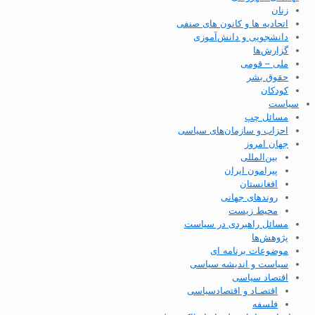
زنان
اتحادیه ها و کانون های صنفی
دانشجویی و دانش‌آموزی
گزارش‌ها
ملی – قومی
حقوق بشر
کودکان
سیاست
مسائل چپ
احزاب و سازمان‌های سیاسی
جهان امروز
بین‌المللی
پیرامون ایران
افغانستان
روندهای جهانی
محیط زیست
مسائل راهبردی در سیاست
پژوهش‌ها
موضوعات برنامه ای
سیاست و اندیشه سیاسی
اقتصاد سیاسی
اقتصـاد و اقتصاد‌سیاسی
فلسفه