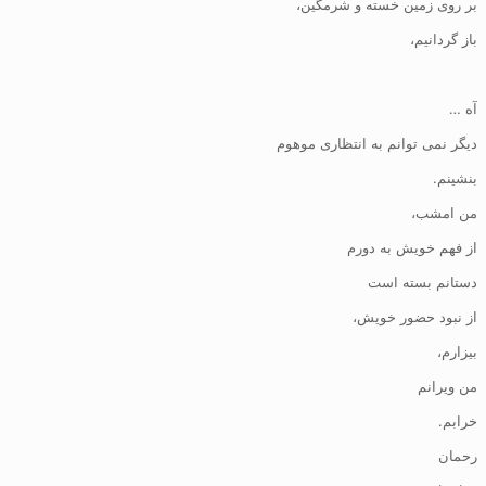
بر روی زمین خسته و شرمگین،
باز گردانیم،
آه …
دیگر نمی توانم به انتظاری موهوم
بنشینم.
من امشب،
از فهم خویش به دورم
دستانم بسته است
از نبود حضور خویش،
بیزارم،
من ویرانم
خرابم.
رحمان