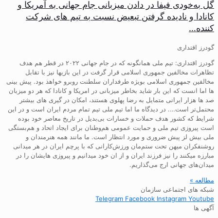
گل به‌خودی فیفا در دادن میزبانی جام جهانی به آمریکا و
کانادا و نادیده گرفتن تبعیض نسبت به تیم های شرکت
کننده…
گودرز اقتداری
گودرز اقتداری: تیم ملی همانگونه که در جام جهانی ۲۰۲۲ در قطر هم هدف
تظاهرات مخالفین جمهوری اسلامی قرار گرفت در این بازیها نیز با تقابل
مخالفین جمهوری اسلامی بویژه طرفداران سلطنت روبرو خواهذ بود. پیش بینی
ها اما انست که این بار شاید بخاطر میزبانی در امریکا و کانادا که هر دو میزبان
صد ها هزار ایرانی متمایل به رضا پهلوی هستند، امکان در گیری های بیشتر
محتمل‌تر است…. در دیدگاه ما اما تیم ملی تیم تمام مردم ایران است و در این
شرایط که کشور هدف حملات و خسارات بی‌بدیل در تاریخ معاصر خود بوده
است پیروزی تیم ملی و حمایت عمومی هم‌وطنان برای ایجاد اتحاد و هم‌بستگی
ملی بیش لز پیش ضروری و مورد انتظار است. ما مانند همه هنرمندان و
روشنفکران میهن تحت ستم‌مان ورزش‌کارانی که با پرچم ایران در هر میدانی
مبارزه میکنند را نیز فرزند ایران و از ان خود میدانیم و پیروزی هایشان را در
میدان‌های جهانی ارج می‌گذاریم.
مطالعه »
شبکه های اجتماعی سازمان
Telegram
Facebook
Instagram
Youtube
آگهی ها