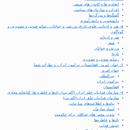
اتحادیه ها و کانون های صنفی
احزاب و سازمان‌های سیاسی
گفتگوها و میزگردها
دانشجویی و دانش‌آموزی
۵- هنر و ادبیات، علوم، تاریخ، ورزشی و جوانان، رسانه صوتی و تصویری، و
گوناگون
هنر و ادبیات
شعر
ورزش و جوانان
تاریخ
رسانه صوتی و تصویری
۶- جهان امروز، افغانستان، پیرامون ایران، و نظرات شما
جهان امروز
بین‌المللی
پیرامون ایران
افغانستان
۷- سازمان فداییان خلق ایران (اکثریت)، یادها و خاطره ها، کتابخانه مجازی
سازمان فداییان خلق ایران(اکثریت)
پیام‌ها و اطلاعیه‌های سازمانی
اسناد سازمان
تدوین محور های حداقلی برای حکومت
یادها و خاطره‌ها
جنبش فدایی