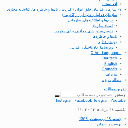
افغانستان
۷- سازمان فداییان خلق ایران (اکثریت)، یادها و خاطره ها، کتابخانه مجازی
سازمان فداییان خلق ایران(اکثریت)
پیام‌ها و اطلاعیه‌های سازمانی
اسناد سازمان
تدوین محور های حداقلی برای حکومت
یادها و خاطره‌ها
جنبش فدایی
ویژه‌نامهٔ جان‌باختگان فدایی
Other Languages
Deutsch
English
Francais
Italiano
مطالب ویژه
آخرین مطالب
جستجو
Instagram
Facebook
Telegram
Youtube
یکشنبه ۱۸ مرداد ۱۴۰۵ - ۱۱:۰۲
جمعه, 15 اردیبهشت, 1396
نویسنده
رحمان