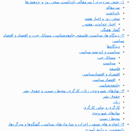
۱- بخش سردبیری | سرمقاله، یادداشت، سخن روز و پژوهش‌ها
سرمقاله
یادداشت
سخن روز و اخبار هفته
اخبار خواندنی هفته…
گفتار هفتگی
۲- دیدگاه ها، سیاست، فلسفه، جامعه‌شناسی، مسائل چپ، و اقتصاد و اقتصاد
سیاسی
دیدگاه‌ها
سیاست و اندیشه سیاسی
مسائل چپ
سیاست
فلسفه
اقتصـاد و اقتصاد‌سیاسی
اقتصاد سیاسی
جامعه‌شناسی
۳- نهادهای شهروندی، زنان، کارگری، محیط زیست، و حقوق بشر
حقوق بشر
زنان
کارگری و بولتن کارگری
نهادهای شهروندی
محیط زیست
۴- اتحادیه های صنفی، احزاب و سازمان‌های سیاسی، گفتگوها و میزگردها،
دانشجویی و دانش‌آموزی