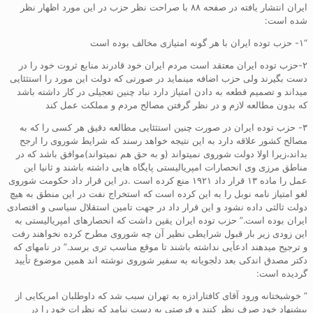
ایران انتشار یافته در صفحه ۸۸ با صراحت نظر حزب در این مورد اظهار نظر
شده است:
“۱- حزب توده ایران با هر گونه امتیازی مخالف بوده است
۲-حزب توده ایران معتقد است مردم ایران خود قادرند منابع ثروت خود را در
دست بگیرند ولی حزب اضافه مینماید در صورتی که دولت این مورد را استثئایی
میداند و تصمیم قطعه به دادن امتیاز دارد نباد چنین تعجیلی در کار داشته باشد
که بدون مطالعه لازم و در نظر گرفتن مصالح مردم و مملکت عمل کند
۳- حزب توده ایران در صورت چنین استثئایی مطالعه دقیق هر کسی را که به
مصالح کشور علاقه دارد به این نتیجه خواهد رسند که شرایط شوروی را ارجح
بداند،زیرا اولا دولت شوروی نمیتواند (و به حق هم نمیتواند)موافق باشد که در
مناطق مرزی وی انحصارات امپریالیستی پایگاه هایی داشته باشند و ثانیا این
عمل را ماده ۱۳ قرار داد ۱۹۲۱ منع کرده است .در این قرار داد حکومت شوروی
لغو امتیاز نامه نوبل را به این کرده است که استخراج نفت در این منطق به هیچ
دولت ثالثی داده نشود و این قرار داد در جهت تامین استقلال سیاسی و اقتصادی
ایران بوده است.” حزب توده ایران یقین داشت که انحصارهای امپریالیستی به
این زودی زیر بار قبول شرایطی نظیر آن چه شوروی مطرح کرده نخواهند رفت
و ترجیح میدهند ادعأیی نداشته باشند تا موقع مناسب تری برسد.” در نامهای که
دکتر مصدق اندکی بعد دلجویانه به سفیر شوروی نوشته اند همین موضوع تأیید
گردیده است:
” خوشبختانه ورود آقای کافتارادزه به تهران سبب شد که داوطلبان امریکایی از
پیشنهاد خود صرف نظر کنند و فرصتی به دست نیامد که نظرات خود را در