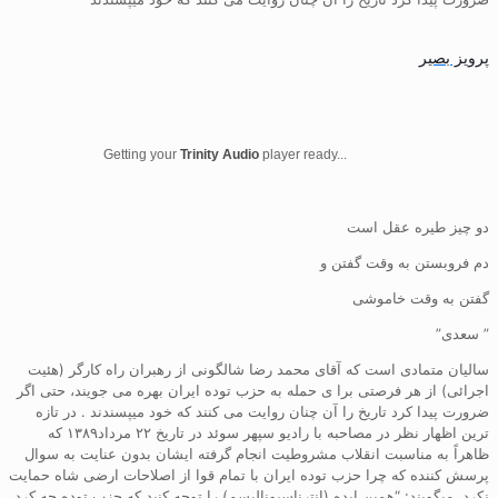
پرویز بصیر
Getting your
Trinity Audio
player ready...
دو چیز طیره عقل است
دم فروبستن به وقت گفتن و
گفتن به وقت خاموشی
” سعدی”
سالیان متمادی است که آقای محمد رضا شالگونی از رهبران راه کارگر (هئیت
اجرائی) از هر فرصتی برا ی حمله به حزب توده ایران بهره می جویند، حتی اگر
ضرورت پیدا کرد تاریخ را آن چنان روایت می کنند که خود میپسندند . در تازه
ترین اظهار نظر در مصاحبه با رادیو سپهر سوئد در تاریخ ۲۲ مرداد۱۳۸۹ که
ظاهراً به مناسبت انقلاب مشروطیت انجام گرفته ایشان بدون عنایت به سوال
پرسش کننده که چرا حزب توده ایران با تمام قوا از اصلاحات ارضی شاه حمایت
نکرد، میگویند: “همین ایده (انترناسیونالیسم) را توجه کنید که حزب توده چه کرد،