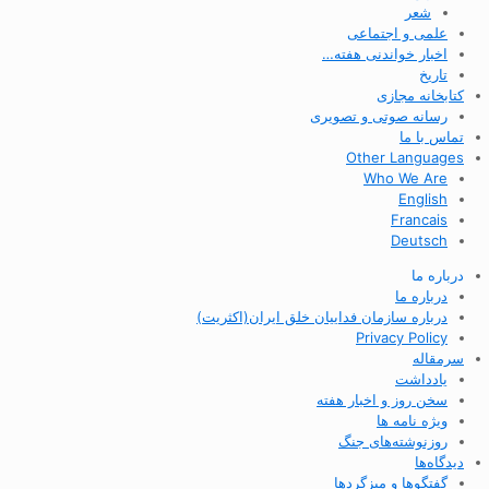
شعر
علمی و اجتماعی
اخبار خواندنی هفته…
تاریخ
کتابخانه مجازی
رسانه صوتی و تصویری
تماس با ما
Other Languages
Who We Are
English
Francais
Deutsch
درباره ما
درباره ما
درباره سازمان فداییان خلق ایران(اکثریت)
Privacy Policy
سرمقاله
یادداشت
سخن روز و اخبار هفته
ویژه نامه ها
روزنوشته‌های جنگ
دیدگاه‌ها
گفتگوها و میزگردها