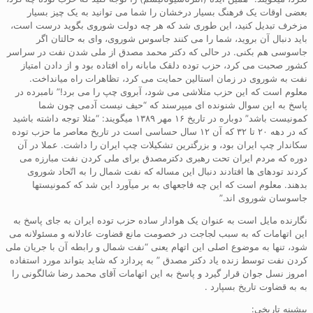
بعضی اوقات یک فرهنگ بسیار درخشان را شما می توانید به یک چیز بسیار
مزخرف تبدیل کنید، این طوری شد که هر چه دولت شوروی بگوید درست است،
باید دنبال آن بروید، شما را می کنند جاسوس شوروی، وای به حالتان اگر
جاسوسی هم بکنی. در حالی که دکتر محمد مصدق از ملی شدن نفت در سراسر
کشور صحبت می کرد، حزب توده دلقک مابانه راه افتاده بود و از دادن امتیاز
نفت به شوروی در زمان استالین حمایت می کرد، تظاهرات راه میانداخت.
معلوم است که این حزب متلاشی می شود، آبروی چپ را می برد!” نامبرده در
پاسخ به این سوال شنونده ای میپرسند که “حیف نیست آدمی چون شما
کمونیست باشد” دوباره در تاریخ ۱۶ مهر ۱۳۸۹ میگویند: “مثلا توجه داشته باشید
که در دهه ۲۰ تا ۳۲ که آن ۱۲ سال حساسی است در تاریخ معاصر ما حزب توده
سکاندار چپ ایران بود، و بزرگترین تشکیلات چپ ایران را داشت. عملا در آن
دوره که مردم ایران تحت رهبری دکترمصدق برای ملی کردن نفت مبارزه می
کردند تودهای ها افتادند دنبال این مساله که نفت شمال را به اتّحاد شوروی
بدهند. معلوم است که این چه فاجعهای به بر میآورد این شد که کمونیستها
جاسوسان شوروی اند.”
نگارنده مایل است به عنوان یک هوادار ساده حزب توده ایران به جای پاسخ به
این اتهامات که به سبب لجاجت در خصومت مانع قضاوت عادلانه و مسئولانه می
شود، تنها به موضوع اصلی این اتهام یعنی “نفت شمال و رابطه آن با جریان ملی
کردن نفت توسط زنده یاد دکتر مصدق ” به پردازد که شاید بتواند مورد استفاده
امروز نسل جوان قرار گیرد و پاسخ به این اتهامات آقای محمد رضا شالگونی را
به به قضاوت تاریخ بسپارد .
پیشینه تاریخی: