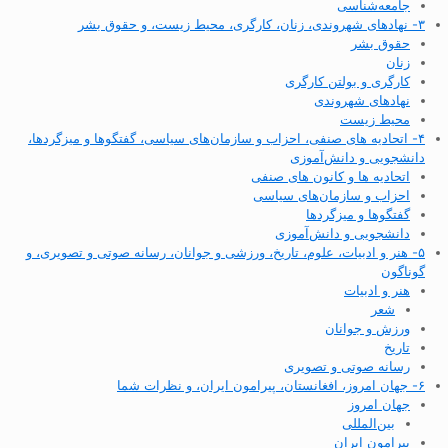
جامعه‌شناسی
۳- نهادهای شهروندی، زنان، کارگری، محیط زیست، و حقوق بشر
حقوق بشر
زنان
کارگری و بولتن کارگری
نهادهای شهروندی
محیط زیست
۴- اتحادیه های صنفی، احزاب و سازمان‌های سیاسی، گفتگوها و میزگردها،
دانشجویی و دانش‌آموزی
اتحادیه ها و کانون های صنفی
احزاب و سازمان‌های سیاسی
گفتگوها و میزگردها
دانشجویی و دانش‌آموزی
۵- هنر و ادبیات، علوم، تاریخ، ورزشی و جوانان، رسانه صوتی و تصویری، و
گوناگون
هنر و ادبیات
شعر
ورزش و جوانان
تاریخ
رسانه صوتی و تصویری
۶- جهان امروز، افغانستان، پیرامون ایران، و نظرات شما
جهان امروز
بین‌المللی
پیرامون ایران