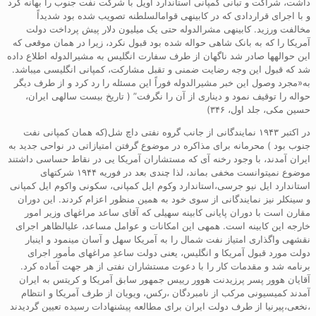
داشت، شراکت و تبانی کمپانی استاندارد اویل با شرکت نفت جنوب را بهانه کرد
و با اجرای قراردادی که در کابینهی قوامالسلطنه تصویب شده بود شدیداً
مخالفت ورزید. کابینهی مشرالدوله حتی یک میلیون دلار پیش پرداخت دولت
آمریکا را که به بانک شاهی حواله شده بود قبول نکرد، زیرا در همان موقعی که
این حوالهها صادر شد ناگهان از طرف سفارت انگلیس به مشیرالدوله اطلاع داده
شد که قبول این وجه رضایت ضمنی و تقبل مشارکت، کمپانی انگلیسی میباشد.
به«مجرد وصول این خبر مشیرالدوله فوراً این مسئله را رد کرد و از طرف دیگر
حواله را توقیف نمود و دیناری از آن را نگرفت” ( تاریخ بیست سالهی ایران،
حسین مکی، جلد اول، ۳۴۶)
در اکتبر ۱۹۴۳ نمایندگانی از جانب گروه نفتی داچ شل(که همان کمپانی نفت
جنوب بود ) محرمانه برای مذاکره در موضوع گرفتن امتیازاتی در نواحی جدید به
ایران آمدند، با وجود رخنه آی که مستشاران آمریکا یی در نقاط حساسی داشتند
موضوع نمیتوانست مخفی بماند، لذا چندی بعد در فوریه ۱۹۴۴ شرکتهای
استاندارد ایل نیو جرسی،استاندارد وکوم ایل کمپانی، سکونی واکوم ایل کمپانی
و سینکلر نیز نمایندگانی از سوی خود به همین منظور اعزام کردند. این دوران
مقارن است با دوران پایانی کابینه سهیلی که آقای ساعد مراغهای وزیر امور
خارجه این کابینه است. همهی این امکانات و عوامل مساعد، علیالظاهر اجرای
نقشهی واگذاری امتیاز نفت شمال را به آمریکا سهل و آسان مینمود و اینبار
دولت مورد قبول آمریکا و انگلیس، یعنی دولت ساعدِ مراغهای مأمور اجرای
برنامه شد و مقدمات کار را با دعوت مستشاران نفتی از هر جهت آماده کرد.
آقایان هوور پسر پرزیدنت هوور رییس جمهور سابق آمریکا و کریتس به ایران
آمدند کمیسیونی مرکب از نامبردگان ،رکس، ویویان از طرف آمریکا و انتظام
،نخعی،پیرنیا از طرف دولت ایران برای مطالعه پیشنهادات رسیده تعیین گردیدند