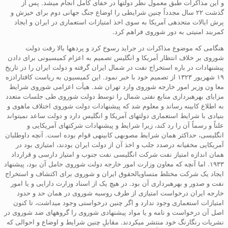
و این مذاکرات طبق معمول نظر دولتها در خفای کامل انجام میشد. پس از
گذشت ۲۲ سال مجدداً چنین شرایطی را اوضاع جنگ جهانی دوم برای خیزش و
پرش ایالات متحدهی آمریکا به سوی اخذ امتیازات استعماری در ایران و ایجاد
کمربند امنیتی به دور شوروی فراهم کرد.
هنگامی که موضوع مذاکرات در جراید رسوخ کرد و پردهها بالا رفت دولت
شوروی بر خلاف انتظار آمریکا و انگلیس تصمیم به اعزام کمیسیونی برای دادن
پیشنهادات در باره استخراج نفت در شمال ایران گرفته و دولت ایران را در تاریخ
۱۹ شهریور ۱۳۲۳ از تصمیم خود با خبر نمود. این کمیسیون به ریاست کافتارادزه
معا ون وزیر امور خارجه شوروی وارد تهران شد. هیأت اعزامی شوروی شرایط
مزایای بهرهبرداری منابع نفتی شمال را توسط دولت شوروی طی جلسات متعدد
به اطلاع کابینه رساند و معلوم شد که پیشنهادات دولت شوروی اختلاف ماهوی و
بنیادی با شرایط استعماری دولتهای آمریکا و انگلیس دارد و دولت ساعد نمیتواند
علناً و رسماً آن را رد کند، زیرا شرایط و پیشنهادات شرکتهای آمریکایی و
انگلیسی، حداکثر همان شرایط مصوبهی کابینهی قوام بوده است. آنچه داوطلبان
آمریکایی مخفیانه درصدد جلب و اخذ آن از دولت ایران بودند، امتیازی بود در
همان اندازه امتیاز نفت شرکت انگلیسی نفت جنوب و امتیاز دارسی و قرارداد
۱۹۳۳. اما آنچه که معاون وزارت امور خارجه دولت شوروی حامل آن بود، پیشنهاد
ایجاد یک شرکت مختلط متساویالحقوق ایران و شوروی برای اکتشاف و استخراج
نفت و صدور و بهرهبرداری آن بود. در هیچ یک از اسناد وزارت دارایی و یا امور
خارجه ایران درخواست امتیازی از طرف روسیه شوروی در همان حد و حدود
امتیازات استعماری وجود ندارد و اگر چنین درخواستی وجود میداشت، تا کنون
اصل آن درخواست و نامه و یا مواد پیشنهادی شوروی را گروههای ضد شوروی در
نشریات رنگارنگ خود منتشر میکردند. مقابلِ چنین شرایط و اوضاع و احوالی که