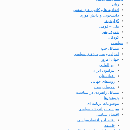
زنان
اتحادیه ها و کانون های صنفی
دانشجویی و دانش‌آموزی
گزارش‌ها
ملی – قومی
حقوق بشر
کودکان
سیاست
مسائل چپ
احزاب و سازمان‌های سیاسی
جهان امروز
بین‌المللی
پیرامون ایران
افغانستان
روندهای جهانی
محیط زیست
مسائل راهبردی در سیاست
پژوهش‌ها
موضوعات برنامه ای
سیاست و اندیشه سیاسی
اقتصاد سیاسی
اقتصـاد و اقتصاد‌سیاسی
فلسفه