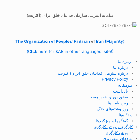
سامانه اینترنتی سازمان فداییان خلق ایران (اکثریت)
The Organization of
Peoples’ Fadaian
of
Iran (Majority)
(
Click here for KAR in other languages site!)
درباره ما
درباره ما
درباره سازمان فداییان خلق ایران(اکثریت)
Privacy Policy
سرمقاله
یادداشت
سخن روز و اخبار هفته
ویژه نامه ها
روزنوشته‌های جنگ
دیدگاه‌ها
گفتگوها و میزگردها
کارگری و بولتن کارگری
بولتن کارگری
نهادهای شهروندی