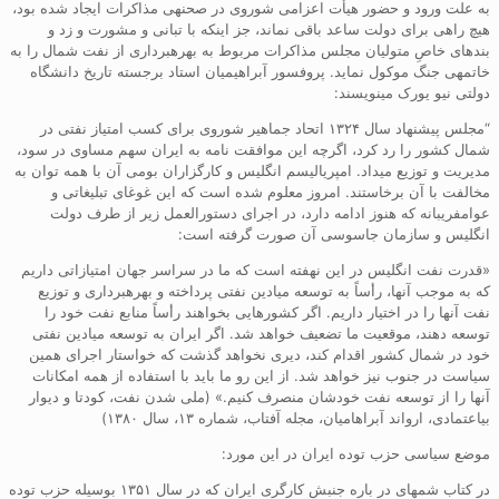
به علت ورود و حضور هیأت اعزامی شوروی در صحنهی مذاکرات ایجاد شده بود،
هیچ راهی برای دولت ساعد باقی نماند، جز اینکه با تبانی و مشورت و زد و
بندهای خاصِ متولیان مجلس مذاکرات مربوط به بهرهبرداری از نفت شمال را به
خاتمهی جنگ موکول نماید. پروفسور آبراهیمیان استاد برجسته تاریخ دانشگاه
دولتی نیو یورک مینویسند:
“مجلس پیشنهاد سال ۱۳۲۴ اتحاد جماهیر شوروی برای کسب امتیاز نفتی در
شمال کشور را رد کرد، اگرچه این موافقت نامه به ایران سهم مساوی در سود،
مدیریت و توزیع میداد. امپریالیسم انگلیس و کارگزاران بومی آن با همه توان به
مخالفت با آن برخاستند. امروز معلوم شده است که این غوغای تبلیغاتی و
عوامفریبانه که هنوز ادامه دارد، در اجرای دستورالعمل زیر از طرف دولت
انگلیس و سازمان جاسوسی آن صورت گرفته است:
«قدرت نفت انگلیس در این نهفته است که ما در سراسر جهان امتیازاتی داریم
که به موجب آنها، رأساً به توسعه میادین نفتی پرداخته و بهرهبرداری و توزیع
نفت آنها را در اختیار داریم. اگر کشورهایی بخواهند رأساً منابع نفت خود را
توسعه دهند، موقعیت ما تضعیف خواهد شد. اگر ایران به توسعه میادین نفتی
خود در شمال کشور اقدام کند، دیری نخواهد گذشت که خواستار اجرای همین
سیاست در جنوب نیز خواهد شد. از این رو ما باید با استفاده از همه امکانات
آنها را از توسعه نفت خودشان منصرف کنیم.» (ملی شدن نفت، کودتا و دیوار
بیاعتمادی، ارواند آبراهامیان، مجله آفتاب، شماره ۱۳، سال ۱۳۸۰)
موضع سیاسی حزب توده ایران در این مورد:
در کتاب شمهای در باره جنبش کارگری ایران که در سال ۱۳۵۱ بوسیله حزب توده