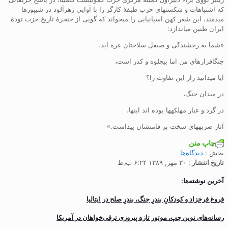
که اشتباهات و شکستهای حزب طبقۀ کارگر را با آوایی زهرآلود در شیپورها
میدمند، این شعر کهن اسپانیایی را میخواند که گویی از حنجرۀ تاریخ حزب تودۀ
ایران طنین میاندازد:
«شما به رخشندگی و صیقل سلاحتان غره اید،
جنگافزارهای من اما بیجلوه و کدر است،
آیا میدانید راز این تفاوت را؟
در میدان جنگ،
در گرد و غبار مهلکهها بوده اند اینها،
آثار ضربههای سخت بر قامتشان پیداست.»
چاپ متن
بخش :
دیدگاه‌ها
تاریخ انتشار
: ۳۰ مهر, ۱۳۸۹ ۶:۲۴ ب٫ظ
آخرین نوشته‌ها:
فروغ فرخزاد و کودکانِ بندرِ جنگ، بندرِ صلح در ایتالیا
رسانه‌های نوین چپ، موتور تازه پیروزی ترقی‌خواهان در آمریکا