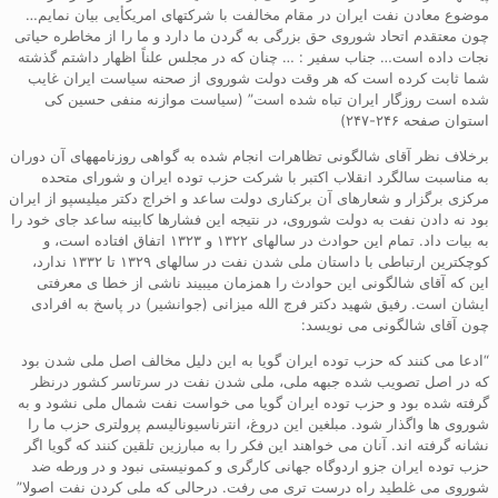
موضوع معادن نفت ایران در مقام مخالفت با شرکتهای امریکأیی بیان نمایم…
چون معتقدم اتحاد شوروی حق بزرگی به گردن ما دارد و ما را از مخاطره حیاتی
نجات داده است… جناب سفیر : … چنان که در مجلس علناً اظهار داشتم گذشته
شما ثابت کرده است که هر وقت دولت شوروی از صحنه سیاست ایران غایب
شده است روزگار ایران تباه شده است” (سیاست موازنه منفی حسین کی
استوان صفحه ۲۴۶-۲۴۷)
برخلاف نظر آقای شالگونی تظاهرات انجام شده به گواهی روزنامههای آن دوران
به مناسبت سالگرد انقلاب اکتبر با شرکت حزب توده ایران و شورای متحده
مرکزی برگزار و شعارهای آن برکناری دولت ساعد و اخراج دکتر میلیسپو از ایران
بود نه دادن نفت به دولت شوروی، در نتیجه این فشارها کابینه ساعد جای خود را
به بیات داد. تمام این حوادث در سالهای ۱۳۲۲ و ۱۳۲۳ اتفاق افتاده است، و
کوچکترین ارتباطی با داستان ملی شدن نفت در سالهای ۱۳۲۹ تا ۱۳۳۲ ندارد،
این که آقای شالگونی این حوادث را همزمان میبیند ناشی از خطا ی معرفتی
ایشان است. رفیق شهید دکتر فرج الله میزانی (جوانشیر) در پاسخ به افرادی
چون آقای شالگونی می نویسد:
“ادعا می کنند که حزب توده ایران گویا به این دلیل مخالف اصل ملی شدن بود
که در اصل تصویب شده جبهه ملی، ملی شدن نفت در سرتاسر کشور درنظر
گرفته شده بود و حزب توده ایران گویا می خواست نفت شمال ملی نشود و به
شوروی ها واگذار شود. مبلغین این دروغ، انترناسیونالیسم پرولتری حزب ما را
نشانه گرفته اند. آنان می خواهند این فکر را به مبارزین تلقین کنند که گویا اگر
حزب توده ایران جزو اردوگاه جهانی کارگری و کمونیستی نبود و در ورطه ضد
شوروی می غلطید راه درست تری می رفت. درحالی که ملی کردن نفت اصولا”