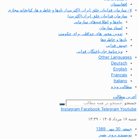
افغانستان
۷- سازمان فداییان خلق ایران (اکثریت)، یادها و خاطره ها، کتابخانه مجازی
سازمان فداییان خلق ایران(اکثریت)
پیام‌ها و اطلاعیه‌های سازمانی
اسناد سازمان
تدوین محور های حداقلی برای حکومت
یادها و خاطره‌ها
جنبش فدایی
ویژه‌نامهٔ جان‌باختگان فدایی
Other Languages
Deutsch
English
Francais
Italiano
مطالب ویژه
آخرین مطالب
جستجو
Instagram
Facebook
Telegram
Youtube
شنبه ۱۷ مرداد ۱۴۰۵ - ۱۴:۳۹
جمعه, 30 مهر, 1389
نویسنده
پرویز بصیر