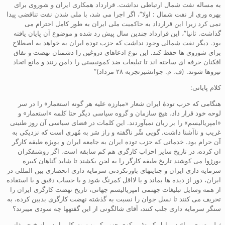
به مساله نفت شمال ارتباطی نداشت. قرارداد همکاری ایران و شوروی برای
بهره وری از نفت شمال : اولا”، اگر اجرا می شد، با ملی شدن نفت تناقضی پیدا
نمی کرد زیرا این قرارداد به حاکمیت ملی ایران به طور کامل احترام می
گذاشت. ثانیا”، این قرارداد چندین سال پیش رد شده و موضوع آن پایان یافته
بود. دیگر نفت شمالی وجود نداشت که حزب توده ایران به خواهد به اصطلاح
برای شوروی ها حفظ کند. این نوع ادعاهای دروغین را دشمنان نهضت و نفاق
افکنان حرفه ای ساخته اند تا تبلیغات ضد کمونیستی را دامن زنند و مانع اتحاد
نیروها شوند. (ف. م. جوانشیرتجربه ۲۸ مرداد)”
کلام پایانی:
هنگامی که حزب تودۀ ایران شعار «مبارزه علیه هر گونه استعمار» را در سر
لوحه خود قرار داد، هیچ سازمان و گروه سیاسی دیگر حتا کلمه «استعمار» و
«امپریالیسم» را بر زبان نمیآوردند. این کلمات در فضای سیاسی آن روز طنینی
غریب و ناآشنا داشت. گویی سِّر ناگفته و راز سَر به مُهری است که نزدیکی به
آن حرام بود. خدماتی که حزب توده ایران به جامعه ایران و بویژه طبقه کارگر
ان کرده، در تاریخ سایر احزاب کارگری هم کم سابقه است. اگر روشنفکران
بورژوا می کوشند تاریخ طبقه کارگر را به لجن بکشند تا شاید گناهان کبیره
سرمایه داری ایران و جنایتهای باورنکردنی سرمایه داری انحصاری بین المللی در
ایران، دور از دیده ها بماند و یا لااقل کمرنگ شود و با حساب دقیق و با استقاده
از همه وسایل تبلیغات جهنمی امپریالیسم جهانی، تاریخ نهضت کارگری ایران را
تحریف می کنند تا نسل جوان را نسبت به گذشته نهضت کارگری بدبین کرده، به
سنگر سرمایه داری جلب کنند، آقای شالگونی از این گفتهها چه سودی میبرند؟
ژیلبر تووی یرا» دبیراول کمیتۀ مرکزی حزب کمونیست کلمبیا، در پاسخ حریفانی