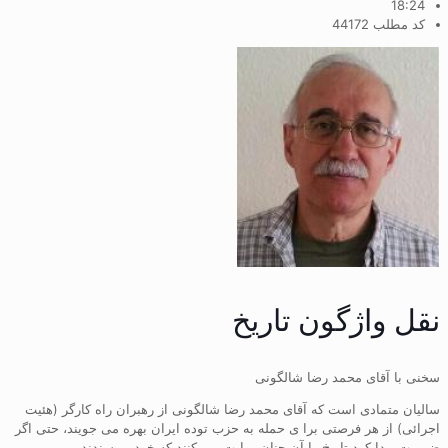
18:24
کد مطلب 44172
نقل واژگون تاریخ
سخنی با آقای محمد رضا شالگونی
سالیان متمادی است که آقای محمد رضا شالگونی از رهبران راه کارگر (هئیت
اجرائی) از هر فرصتی برا ی حمله به حزب توده ایران بهره می جویند، حتی اگر
ضرورت پیدا کرد تاریخ را آن چنان روایت می کنند که خود میپسندند