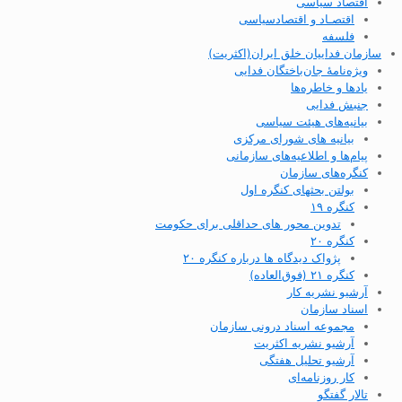
اقتصاد سیاسی
اقتصـاد و اقتصاد‌سیاسی
فلسفه
سازمان فداییان خلق ایران(اکثریت)
ویژه‌نامهٔ جان‌باختگان فدایی
یادها و خاطره‌ها
جنبش فدایی
بیانیه‌های هیئت سیاسی
بیانیه های شورای مرکزی
پیام‌ها و اطلاعیه‌های سازمانی
کنگره‌های سازمان
بولتن بحثهای کنگره اول
کنگره ۱۹
تدوین محور های حداقلی برای حکومت
کنگره ۲۰
پژواک دیدگاه ها درباره کنگره ۲۰
کنگره ۲۱ (فوق‌العاده)
آرشیو نشریه کار
اسناد سازمان
مجموعه اسناد درونی سازمان
آرشیو نشریه اکثریت
آرشیو تحلیل هفتگی
کار روزنامه‌ای
تالار گفتگو