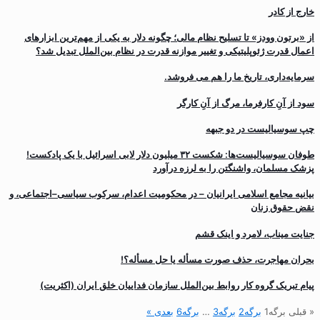
خارج از کادر
از «برتون وودز» تا تسلیح نظام مالی؛ چگونه دلار به یکی از مهم‌ترین ابزارهای
اعمال قدرت ژئوپلیتیکی و تغییر موازنه قدرت در نظام بین‌الملل تبدیل شد؟
سرمایه‌داری، تاریخ ما را هم می فروشد.
سود از آنِ کارفرما، مرگ از آنِ کارگر
چپ سوسیالیست در دو جبهه
طوفان سوسیالیست‌ها: شکست ۳۲ میلیون دلار لابی اسرائیل با یک پادکست!
پزشک مسلمان، واشنگتن را به لرزه درآورد
بیانیه مجامع اسلامی ایرانیان – در محکومیت اعدام، سرکوب سیاسی–اجتماعی، و
نقض حقوق زنان
جنایت میناب، لامرد و اینک قشم
بحران مهاجرت‌، حذف صورت مسأله یا حل مسأله؟!
پیام تبریک گروه کار روابط بین‌الملل سازمان فداییان خلق ایران (اکثریت)
« قبلی
برگه
1
برگه
2
برگه
3
…
برگه
6
بعدی »