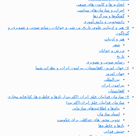
اتحادیه ها و کانون های صنفی
احزاب و سازمان‌های سیاسی
گفتگوها و میزگردها
دانشجویی و دانش‌آموزی
۵- هنر و ادبیات، علوم، تاریخ، ورزشی و جوانان، رسانه صوتی و تصویری، و
گوناگون
هنر و ادبیات
شعر
ورزش و جوانان
تاریخ
رسانه صوتی و تصویری
۶- جهان امروز، افغانستان، پیرامون ایران، و نظرات شما
جهان امروز
بین‌المللی
پیرامون ایران
افغانستان
۷- سازمان فداییان خلق ایران (اکثریت)، یادها و خاطره ها، کتابخانه مجازی
سازمان فداییان خلق ایران(اکثریت)
پیام‌ها و اطلاعیه‌های سازمانی
اسناد سازمان
تدوین محور های حداقلی برای حکومت
یادها و خاطره‌ها
جنبش فدایی