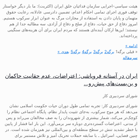
هیئت سیاسی-اجرایی سازمان فدائیان خلق ایران (اکثریت): ما بار دیگر خواستار
توقف فوری اجرای تمامی احکام اعدام، تضمین دادرسی عادلانه، رعایت حقوق
متهمان و پایان دادن به استفاده از مجازات مرگ به عنوان ابزار سرکوب هستیم.
امروز دفاع از حق حیات، دفاع از صلح و دفاع از آزادی، سه مطالبه جدا از هم
نیستند؛ این‌ها ارکان آینده‌ای هستند که مردم ایران برای آن هزینه‌های سنگینی
پرداخته‌اند.
ادامه »
« قبلی
برگه
1
برگه
2
برگه
3
برگه
4
برگه
5
بعدی »
سرمقاله
ایران در آستانه فروپاشی: اعتراضات، عدم حقانیت حاکمان
و بن‌بست‌های پیش‌رو…
شورای سردبیری کار
شورای سردبیری کار: تجربه تمامی طول دوران حیات حکومت اسلامی نشان
می‌دهد که هر موج سرکوب، به‌جای تثبیت پایدار نظام، پایگاه اجتماعی نظام را
کوچک‌تر می‌کند، شمار بیشتری از شهروندان را به صف مخالفان می‌راند و پس
از مدتی، اعتراضات گسترده‌تری دوباره سر برمی‌آورد. این بار اما فشار از پایین
با خطر تشدید تنش در سطح منطقه‌ای و بین‌المللی نیز هم‌زمان شده است. در
چنین فضایی، اسرائیل ـ با سابقه حملات تحریک آمیز و تلاش مستمر برای