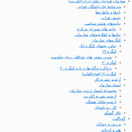
سازمان فداییان خلق ایران(اکثریت)
ویژه‌نامهٔ جان‌باختگان فدایی
یادها و خاطره‌ها
جنبش فدایی
بیانیه‌های هیئت سیاسی
بیانیه های شورای مرکزی
پیام‌ها و اطلاعیه‌های سازمانی
کنگره‌های سازمان
بولتن بحثهای کنگره اول
کنگره ۱۹
تدوین محور های حداقلی برای حکومت
کنگره ۲۰
پژواک دیدگاه ها درباره کنگره ۲۰
کنگره ۲۱ (فوق‌العاده)
آرشیو نشریه کار
اسناد سازمان
مجموعه اسناد درونی سازمان
آرشیو نشریه اکثریت
آرشیو تحلیل هفتگی
کار روزنامه‌ای
تالار گفتگو
گوناگون
ورزش و جوانان
هنر و ادبیات