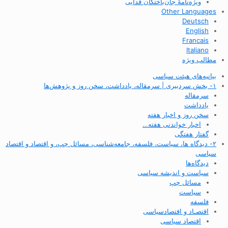
ویژه‌نامهٔ جان‌باختگان فدایی
Other Languages
Deutsch
English
Francais
Italiano
مطالب ویژه
بیانیه‌های هیئت سیاسی
۱- بخش سردبیری | سرمقاله، یادداشت، سخن روز و پژوهش‌ها
سرمقاله
یادداشت
سخن روز و اخبار هفته
اخبار خواندنی هفته…
گفتار هفتگی
۲- دیدگاه ها، سیاست، فلسفه، جامعه‌شناسی، مسائل چپ، و اقتصاد و اقتصاد
سیاسی
دیدگاه‌ها
سیاست و اندیشه سیاسی
مسائل چپ
سیاست
فلسفه
اقتصـاد و اقتصاد‌سیاسی
اقتصاد سیاسی