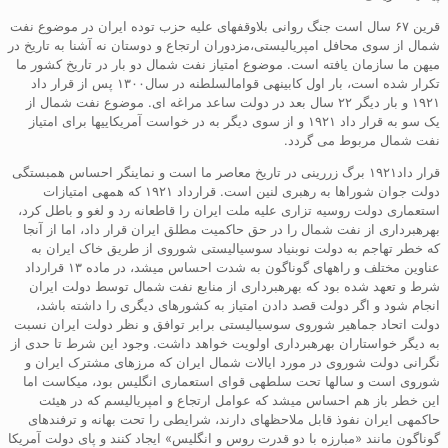
قرین ۶۷ سال است جنگ روانی بلاوقفهای علیه حزب توده ایران در موضوع نفت
شمال از سوی محافل امپریالیستی،مزدوران ارتجاع و دوستان نه آشنا به تاریخ در
میهن ما سازمان یافته است. موضوع امتیاز نفت شمال دو بار در تاریخ کشور ما
تکرار شده است، بار اول کابینهی قوامالسلطنه در سال۱۳۰۰ پس از قرار داد
۱۹۲۱ و بار دیگر ۲۲ سال بعد در دولت ساعد مراغه ای. موضوع نفت شمال از
یک سو به قرار داد ۱۹۲۱ و از سوی دیگر به در خواست آمریکاییها برای امتیاز
نفت شمال مربوط می گردد.
قرار داد۱۹۲۱ برگ زررینی در تاریخ معاصر ما است و نماینگر احساس همبستگی
دولت جوان شوراها به رهبری لنین است. قرارداد ۱۹۲۱ که همهی امتیازات
استعماری دولت روسیه تزاری علیه ملت ایران را قاطعانه رد و لغو و باطل کرد،
بهرهبرداری از نفت شمال را در حق حاکمیت مطلق ایران قرار داد، اما از آنجا
که خطر تهاجم به دولت نوبنیاد سوسیالیستی شوروی از طریق خاک ایران به
عناوین مختلف و راههای گوناگون به شدت احساس میشد، در ماده ۱۳ قرارداد
شرط و تعهد شده بود که بهرهبرداری از منابع نفت شمال توسط دولت ایران
انجام شود و اگر دولت قصد دادن امتیاز به کشورهای دیگری را داشته باشد،
دولت اتحاد جماهیر شوروی سوسیالیستی برابر توافق و نظر دولت ایران نسبت
به دیگر خواستاران بهرهبرداری اولویت خواهد داشت. وجود این شرط تا حدی از
نگرانی دولت شوروی در مورد ایالات شمال ایران که مرزهای مشترک ایران و
شوروی است و سالها تحت سلطهی قوای استعماری انگلیس بود، میکاست اما
این خطر باز هم احساس میشد که عوامل ارتجاع و امپریالیسم که در هیئت
حاکمهی ایران نفوذ قابل ملاحظهای دارند، شرایطی را تحت بهانه و ترفندهای
گوناگون مانند «مبارزه با دو قدرت روس و انگلیس» ایجاد کنند و پای دولت آمریکا