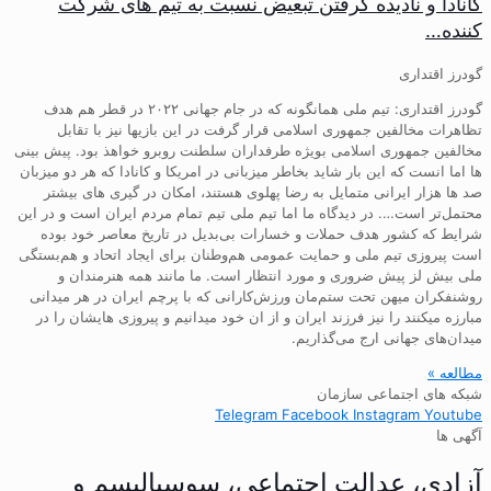
کانادا و نادیده گرفتن تبعیض نسبت به تیم های شرکت
کننده…
گودرز اقتداری
گودرز اقتداری: تیم ملی همانگونه که در جام جهانی ۲۰۲۲ در قطر هم هدف
تظاهرات مخالفین جمهوری اسلامی قرار گرفت در این بازیها نیز با تقابل
مخالفین جمهوری اسلامی بویژه طرفداران سلطنت روبرو خواهذ بود. پیش بینی
ها اما انست که این بار شاید بخاطر میزبانی در امریکا و کانادا که هر دو میزبان
صد ها هزار ایرانی متمایل به رضا پهلوی هستند، امکان در گیری های بیشتر
محتمل‌تر است…. در دیدگاه ما اما تیم ملی تیم تمام مردم ایران است و در این
شرایط که کشور هدف حملات و خسارات بی‌بدیل در تاریخ معاصر خود بوده
است پیروزی تیم ملی و حمایت عمومی هم‌وطنان برای ایجاد اتحاد و هم‌بستگی
ملی بیش لز پیش ضروری و مورد انتظار است. ما مانند همه هنرمندان و
روشنفکران میهن تحت ستم‌مان ورزش‌کارانی که با پرچم ایران در هر میدانی
مبارزه میکنند را نیز فرزند ایران و از ان خود میدانیم و پیروزی هایشان را در
میدان‌های جهانی ارج می‌گذاریم.
مطالعه »
شبکه های اجتماعی سازمان
Telegram
Facebook
Instagram
Youtube
آگهی ها
آزادی، عدالت اجتماعی، سوسیالیسم و