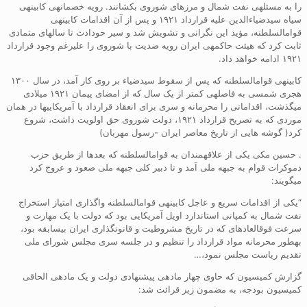
را به مسئلهی نفت شمال و مرزهای شوروی بکشانند. رویه خصمانهی کابینهی
سیاه سیدضیاءالدین علیه قرارداد ۱۹۲۱ و پس از آن اقدامات کابینهی
قوامالسلطنه، مؤید این نگرانی و تشویش شد و سیر حودادث تا سالهای متمادی
ثابت کرد که هیئت حاکمهی ایران رویه ضدیت با شوروی را علیرغم وجود قرارداد
۱۹۲۱ ادامه خواهد داد.
کابینهی قوامالسلطنه که پس از سقوط سیدضیاء بر روی کار آمد، در سال ۱۳۰۰
هجری شمسی به فاصلهی کمتر از یک سال که از امضای پیمان ۱۹۲۱ میلادی
میگذشت، اقداماتی را محرمانه و سری برای انعقاد قرارداد با آمریکاییها در همان
موردی که به تصریح قرارداد ۱۹۲۱، دولت شوروی حق اولویت داشت، شروع
کرد( گوشه هایی از تاریخ معاصر ایران -رسول مهربان)
. حسین مکی یکی از علاقهمندان به قوامالسلطنه که بعدها از طریق حزب
دموکرات قوام به جبهه ملی آمد و تا دبیر کلی جبهه ملی صعود و عروج کرد
میگویند:
“یکی از اقدامات سریع و عاجل کابینهی قوامالسلطنه واگذاری امتیاز استخراج
نفت شمال به کمپانی استاندارد اویل آمریکایی بود که دولت با یک مهارت و
سرعت فوقالعادهای که در تاریخ مشروطیت و قانونگذاری ایران بیسابقه بود،
بهطور محرمانه مواد قرارداد را تنظیم و در جلسه سری مجلس شورای ملی
تقدیم ریاست مجلس نمود،…
گزارش کمیسیون که حاوی چهار مادهی پیشنهادی دولت و یک مادهی الحاقی
کمیسیون بودجه، به مضمون زیر قرائت شد: