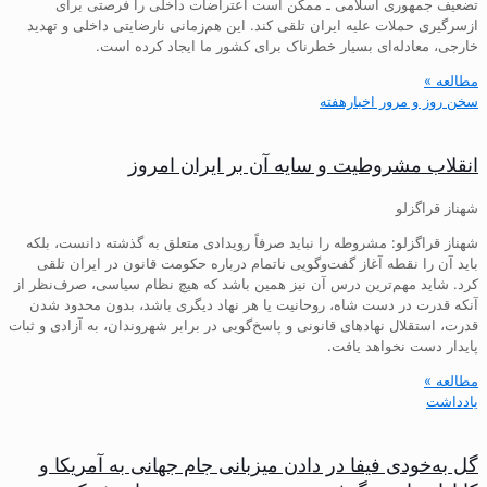
تضعیف جمهوری اسلامی ـ ممکن است اعتراضات داخلی را فرصتی برای
ازسرگیری حملات علیه ایران تلقی کند. این هم‌زمانی نارضایتی داخلی و تهدید
خارجی، معادله‌ای بسیار خطرناک برای کشور ما ایجاد کرده است.
مطالعه »
سخن روز و مرور اخبارهفته
انقلاب مشروطیت و سایه آن بر ایران امروز
شهناز قراگزلو
شهناز قراگزلو: مشروطه را نباید صرفاً رویدادی متعلق به گذشته دانست، بلکه
باید آن را نقطه آغاز گفت‌وگویی ناتمام درباره حکومت قانون در ایران تلقی
کرد. شاید مهم‌ترین درس آن نیز همین باشد که هیچ نظام سیاسی، صرف‌نظر از
آنکه قدرت در دست شاه، روحانیت یا هر نهاد دیگری باشد، بدون محدود شدن
قدرت، استقلال نهادهای قانونی و پاسخ‌گویی در برابر شهروندان، به آزادی و ثبات
پایدار دست نخواهد یافت.
مطالعه »
یادداشت
گل به‌خودی فیفا در دادن میزبانی جام جهانی به آمریکا و