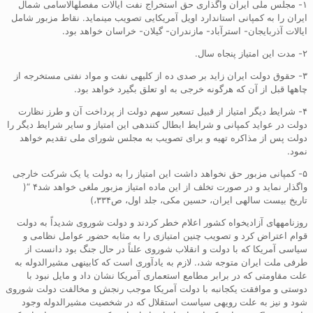
۱- مجلس ملی ایران واگذاری حق استخراج نفت ایالات مفصلهالاسامی شمال
ایران را به کمپانی استاندارد اویل آمریکایی تصویب مینماید. نقاط مزبور شامل
ایالات آذربایجان- استرآباد- مازندران- گیلان- خراسان خواهد بود.
۲- مدت این امتیاز پنجاه سال.
۳- حقوق دولت ایران زاید بر صدی ده از کلیهی نفت و مواد نفتی مستخرجه از
چاهها قبل از آن که هرگونه خرجی به او تعلق بگیرد خواهد بود.
۴- شرایط دیگر امتیاز از قبیل تسعیر سهم دولت از پرداخت آن و طرز نظارت
دولت در عواید کمپانی و شرایط ابطال کنندهی این امتیاز و سایر شرایط دیگر را
دولت پس از مذاکره تهیه و برای تصویب به مجلس شورای ملی تقدیم خواهد
نمود.
۵- کمپانی مزبور حق نخواهد داشت این امتیاز را به دولت یا یک شرکت خارجی
واگذار نماید و در صورت تخلف از این ماده امتیاز مزبور ملغی خواهد شد۴ “(
تاریخ بیست سالهی ایران، حسین مکی، جلد اول، ص۳۳۴،)
روزنامههای آزادیخواه کشور اعلام خطر کردند و دولت شوروی شدیداً به دولت
قوام اعتراض کرد و تصویب چنین امتیازی را به مثابه حضور عوامل نظامی و
سیاسی آمریکا که با دولت و انقلاب شوروی علناً در حال جنگ بود دانست از
طرفی ملت ایران متوجه شد،. لازم به یادآوری است که کابینهی مشیرالدوله به
علت مقاومتی که در برابر مطامع استعماری آمریکا نشان داد و مایل نبود با
دوستی و موافقت یکجانبه با دولت آمریکا موجب رنجش و مخالفت دولت شوروی
شود و نیز به علت رویهی سیاست استقلال که در شخصیت مشیرالدوله وجود