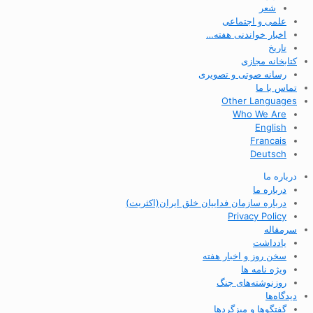
شعر
علمی و اجتماعی
اخبار خواندنی هفته…
تاریخ
کتابخانه مجازی
رسانه صوتی و تصویری
تماس با ما
Other Languages
Who We Are
English
Francais
Deutsch
درباره ما
درباره ما
درباره سازمان فداییان خلق ایران(اکثریت)
Privacy Policy
سرمقاله
یادداشت
سخن روز و اخبار هفته
ویژه نامه ها
روزنوشته‌های جنگ
دیدگاه‌ها
گفتگوها و میزگردها