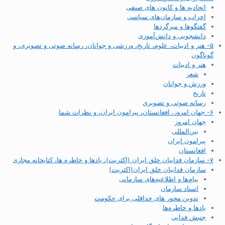
اتحادیه ها و کانون های صنفی
احزاب و سازمان‌های سیاسی
گفتگوها و میزگردها
دانشجویی و دانش‌آموزی
۵- هنر و ادبیات، علوم، تاریخ، ورزشی و جوانان، رسانه صوتی و تصویری، و
گوناگون
هنر و ادبیات
شعر
ورزش و جوانان
تاریخ
رسانه صوتی و تصویری
۶- جهان امروز، افغانستان، پیرامون ایران، و نظرات شما
جهان امروز
بین‌المللی
پیرامون ایران
افغانستان
۷- سازمان فداییان خلق ایران (اکثریت)، یادها و خاطره ها، کتابخانه مجازی
سازمان فداییان خلق ایران(اکثریت)
پیام‌ها و اطلاعیه‌های سازمانی
اسناد سازمان
تدوین محور های حداقلی برای حکومت
یادها و خاطره‌ها
جنبش فدایی