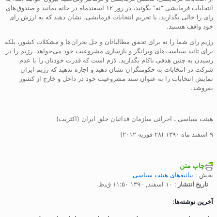
انتخابات فرمایشی “نه” بگوئید، در روز ۱۲ اسفندماه در خانه بمانید و صندوق های
رای را خالی بگذارید. با تحریم انتخابات فرمایشی، نشان دهید که به ارزش رای
خود واقف هستید.
رژیم رای شما را نه برای تحقق مطالباتان و حل بحران ها و مشکلات کشور، بلکه
برای تائید سیاست های ویرانگر و بازسازی مشروعیت خود می خواهد. رژیم را در
رسیدن به چنین هدفی ناکام بگذارید. لازم است که قدرت خودتان را با عدم
شرکت در انتخابات به حکومتگران نشان دهید و اجازه ندهید که رژیم ایران
نمایش انتخابات را به عنوان سند مشروعیت خود در داخل و خارج از کشور
بفروشد.
هیئت سیاسی ـ اجرائی سازمان فدائیان خلق ایران (اکثریت)
۹ اسفند ماه ۱۳۹۰ (۲۸ فوریه ۲۰۱۲)
چاپ متن
بخش :
بیانیه‌های هیئت سیاسی
تاریخ انتشار
: ۱۰ اسفند, ۱۳۹۰ ۱۱:۵۰ ق٫ظ
آخرین نوشته‌ها: