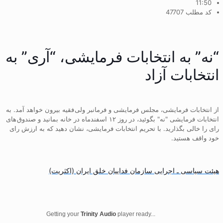
11:50
کد مطلب 47707
“نه” به انتخابات فرمایشی، “آری” به
انتخابات آزاد
از انتخابات فرمايشی، مجلس فرمايشی و فرمانبر ولی فقيه بيرون خواهد آمد. به
انتخابات فرمايشی "نه" بگوئيد، در روز ١٢ اسفندماه در خانه بمانيد و صندوق های
رای را خالی بگذاريد. با تحريم انتخابات فرمايشی، نشان دهيد که به ارزش رای
خود واقف هستيد.
هیئت سیاسی ـ اجرایی سازمان فداییان خلق ایران (اکثریت)
Getting your
Trinity Audio
player ready...