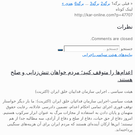
« قبلی
برگه
1
برگه
2
برگه
3
…
برگه
6
بعدی »
لینک کوتاه
http://kar-online.com?p=47707
نظرات
Comments are closed.
جستجو
بیانیه‌های هیئت‌ سیاسی‌ـ‌اجرایی
اعدام‌ها را متوقف کنید؛ مردم خواهان تنش‌زدایی و صلح
هستند.
هیئت سیاسی ـ اجرایی سازمان فداییان خلق ایران (اکثریت)
هیئت سیاسی-اجرایی سازمان فدائیان خلق ایران (اکثریت): ما بار دیگر خواستار
توقف فوری اجرای تمامی احکام اعدام، تضمین دادرسی عادلانه، رعایت حقوق
متهمان و پایان دادن به استفاده از مجازات مرگ به عنوان ابزار سرکوب هستیم.
امروز دفاع از حق حیات، دفاع از صلح و دفاع از آزادی، سه مطالبه جدا از هم
نیستند؛ این‌ها ارکان آینده‌ای هستند که مردم ایران برای آن هزینه‌های سنگینی
پرداخته‌اند.