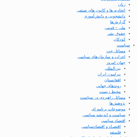
زنان
اتحادیه ها و کانون های صنفی
دانشجویی و دانش‌آموزی
گزارش‌ها
ملی – قومی
حقوق بشر
کودکان
سیاست
مسائل چپ
احزاب و سازمان‌های سیاسی
جهان امروز
بین‌المللی
پیرامون ایران
افغانستان
روندهای جهانی
محیط زیست
مسائل راهبردی در سیاست
پژوهش‌ها
موضوعات برنامه ای
سیاست و اندیشه سیاسی
اقتصاد سیاسی
اقتصـاد و اقتصاد‌سیاسی
فلسفه