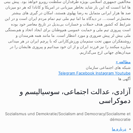
مخالفین جمهوری اسلامی بویژه طرفداران سلطنت روبرو خواهذ بود. پیش بینی
ها اما انست که این بار شاید بخاطر میزبانی در امریکا و کانادا که هر دو میزبان
صد ها هزار ایرانی متمایل به رضا پهلوی هستند، امکان در گیری های بیشتر
محتمل‌تر است…. در دیدگاه ما اما تیم ملی تیم تمام مردم ایران است و در این
شرایط که کشور هدف حملات و خسارات بی‌بدیل در تاریخ معاصر خود بوده
است پیروزی تیم ملی و حمایت عمومی هم‌وطنان برای ایجاد اتحاد و هم‌بستگی
ملی بیش لز پیش ضروری و مورد انتظار است. ما مانند همه هنرمندان و
روشنفکران میهن تحت ستم‌مان ورزش‌کارانی که با پرچم ایران در هر میدانی
مبارزه میکنند را نیز فرزند ایران و از ان خود میدانیم و پیروزی هایشان را در
میدان‌های جهانی ارج می‌گذاریم.
مطالعه »
شبکه های اجتماعی سازمان
Telegram
Facebook
Instagram
Youtube
آگهی ها
آزادی، عدالت اجتماعی، سوسیالیسم و
دموکراسی
Sozialismus und Demokratie/Socialism and Democracy/Socialisme et
démocratie
درباره ما