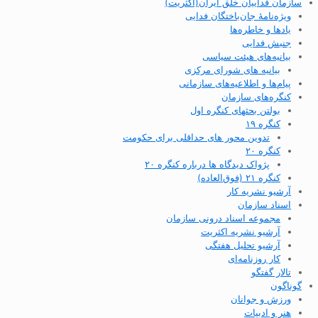
سازمان فداییان خلق ایران(اکثریت)
ویژه‌نامهٔ جان‌باختگان فدایی
یادها و خاطره‌ها
جنبش فدایی
بیانیه‌های هیئت سیاسی
بیانیه های شورای مرکزی
پیام‌ها و اطلاعیه‌های سازمانی
کنگره‌های سازمان
بولتن بحثهای کنگره اول
کنگره ۱۹
تدوین محور های حداقلی برای حکومت
کنگره ۲۰
پژواک دیدگاه ها درباره کنگره ۲۰
کنگره ۲۱ (فوق‌العاده)
آرشیو نشریه کار
اسناد سازمان
مجموعه اسناد درونی سازمان
آرشیو نشریه اکثریت
آرشیو تحلیل هفتگی
کار روزنامه‌ای
تالار گفتگو
گوناگون
ورزش و جوانان
هنر و ادبیات