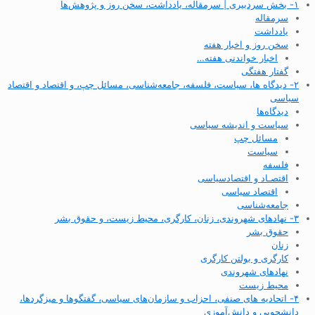
۱- بخش سردبیری | سرمقاله، یادداشت، سخن روز و پژوهش‌ها
سرمقاله
یادداشت
سخن روز و اخبار هفته
اخبار خواندنی هفته…
گفتار هفتگی
۲- دیدگاه ها، سیاست، فلسفه، جامعه‌شناسی، مسائل چپ، و اقتصاد و اقتصاد
سیاسی
دیدگاه‌ها
سیاست و اندیشه سیاسی
مسائل چپ
سیاست
فلسفه
اقتصـاد و اقتصاد‌سیاسی
اقتصاد سیاسی
جامعه‌شناسی
۳- نهادهای شهروندی، زنان، کارگری، محیط زیست، و حقوق بشر
حقوق بشر
زنان
کارگری و بولتن کارگری
نهادهای شهروندی
محیط زیست
۴- اتحادیه های صنفی، احزاب و سازمان‌های سیاسی، گفتگوها و میزگردها،
دانشجویی و دانش‌آموزی