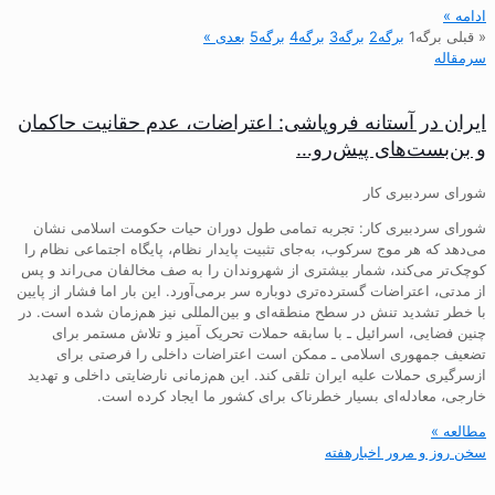
ادامه »
« قبلی
برگه
1
برگه
2
برگه
3
برگه
4
برگه
5
بعدی »
سرمقاله
ایران در آستانه فروپاشی: اعتراضات، عدم حقانیت حاکمان
و بن‌بست‌های پیش‌رو…
شورای سردبیری کار
شورای سردبیری کار: تجربه تمامی طول دوران حیات حکومت اسلامی نشان
می‌دهد که هر موج سرکوب، به‌جای تثبیت پایدار نظام، پایگاه اجتماعی نظام را
کوچک‌تر می‌کند، شمار بیشتری از شهروندان را به صف مخالفان می‌راند و پس
از مدتی، اعتراضات گسترده‌تری دوباره سر برمی‌آورد. این بار اما فشار از پایین
با خطر تشدید تنش در سطح منطقه‌ای و بین‌المللی نیز هم‌زمان شده است. در
چنین فضایی، اسرائیل ـ با سابقه حملات تحریک آمیز و تلاش مستمر برای
تضعیف جمهوری اسلامی ـ ممکن است اعتراضات داخلی را فرصتی برای
ازسرگیری حملات علیه ایران تلقی کند. این هم‌زمانی نارضایتی داخلی و تهدید
خارجی، معادله‌ای بسیار خطرناک برای کشور ما ایجاد کرده است.
مطالعه »
سخن روز و مرور اخبارهفته