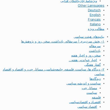
ویژه‌نامهٔ جان‌باختگان فدایی
Other Languages
Deutsch
English
Francais
Italiano
مطالب ویژه
بیانیه‌های هیئت سیاسی
۱- بخش سردبیری | سرمقاله، یادداشت، سخن روز و پژوهش‌ها
سرمقاله
یادداشت
سخن روز و اخبار هفته
اخبار خواندنی هفته…
گفتار هفتگی
۲- دیدگاه ها، سیاست، فلسفه، جامعه‌شناسی، مسائل چپ، و اقتصاد و اقتصاد
سیاسی
دیدگاه‌ها
سیاست و اندیشه سیاسی
مسائل چپ
سیاست
فلسفه
اقتصـاد و اقتصاد‌سیاسی
اقتصاد سیاسی