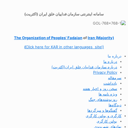
سامانه اینترنتی سازمان فداییان خلق ایران (اکثریت)
The Organization of
Peoples’ Fadaian
of
Iran (Majority)
(
Click here for KAR in other languages site!)
درباره ما
درباره ما
درباره سازمان فداییان خلق ایران(اکثریت)
Privacy Policy
سرمقاله
یادداشت
سخن روز و اخبار هفته
ویژه نامه ها
روزنوشته‌های جنگ
دیدگاه‌ها
گفتگوها و میزگردها
کارگری و بولتن کارگری
بولتن کارگری
نهادهای شهروندی