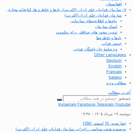
افغانستان
۷- سازمان فداییان خلق ایران (اکثریت)، یادها و خاطره ها، کتابخانه مجازی
سازمان فداییان خلق ایران(اکثریت)
پیام‌ها و اطلاعیه‌های سازمانی
اسناد سازمان
تدوین محور های حداقلی برای حکومت
یادها و خاطره‌ها
جنبش فدایی
ویژه‌نامهٔ جان‌باختگان فدایی
Other Languages
Deutsch
English
Francais
Italiano
مطالب ویژه
آخرین مطالب
جستجو
Instagram
Facebook
Telegram
Youtube
دوشنبه ۱۹ مرداد ۱۴۰۵ - ۰۹:۳۸
چهارشنبه, 10 اسفند, 1390
نویسنده
هیئت سیاسی ـ اجرایی سازمان فداییان خلق ایران (اکثریت)