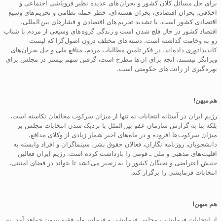
برای حل مسائل کلان کشور و بحران های عدیده نظیر فروپاشی اجتماعی و
اخلاقی، بحران اقتصادی، بحران هسته ای، خطر حمله نظامی و تحریم های وسیع
اقتصادی کشور است. با تشدید تحریم های اقتصادی و فشارهای بین المللی،
اقتصاد کشور در حال فلج شدن است و زندگی گروه های وسیعی از مردم با شتاب
رو به وخامت گذاشته است. دسته های مختلف درون اصول گرا که لیست
کاندیداتوری داده اند، در فکر تامین مطالبات مردم، منافع ملی و حل بحران های
ویرانگر نیستند، آنچه برای آن ها مطرح است، گرفتن سهم بیشتر در مجلس برای
بهره گیری از رانت های حکومتی است.
هم
میهن!
رژیم ایران در آستانه انتخابات نه تنها از میزان سرکوب مخالفان نکاسته است،
بلکه بنا به گزارش سازمان عفو بین الملل با نزدیک شدن انتخابات مجلس بر
میزان سرکوب ها افزوده و در ماه های اخیر شمار زیادی از وکلای مدافع،
دانشجویان، روزنامه نگاران، فعالان حقوق بشر، سینماگران و افراد وابسته به
اقلیت های مذهبی و ملی ـ قومی را بازداشت کرده است. رژیم ایران فعالین
جنبش اعتراضی و نخبگان کشور را به زنجیر می کشد تا بتواند در فضای امنیتی،
انتخابات فرمایشی را برگزار کند.
هم میهن!
از انتخابات فرمایشی، مجلس فرمایشی و فرمانبر ولی فقیه بیرون خواهد آمد. به