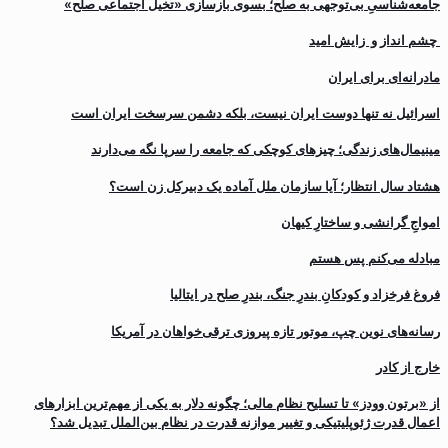
جامعه‌شناسیِ بی‌توجهی به صلح؛ بسوی بازسازی «تخیل اجتماعی صلح»
چشم انداز و زایش امید
مادرانه‌ای برای ایران
اسرائیل نه تنها دوست ایران نیست، بلکه دشمن سرسخت ایران است
مینیمال‌های زندگی؛ چیزهای کوچکی که جامعه را سرپا نگه می‌دارند
هشتاد سال انتظار؛ آیا سازمان ملل آماده یک دبیرکل زن است؟
‌امواجِ گرانشی و ساختارِ کیهان
مبادله می‌کنم پس هستم
فروغ فرخزاد و کودکانِ بندرِ جنگ، بندرِ صلح در ایتالیا
رسانه‌های نوین چپ، موتور تازه پیروزی ترقی‌خواهان در آمریکا
خارج از کادر
از «برتون وودز» تا تسلیح نظام مالی؛ چگونه دلار به یکی از مهم‌ترین ابزارهای
اعمال قدرت ژئوپلیتیکی و تغییر موازنه قدرت در نظام بین‌الملل تبدیل شد؟