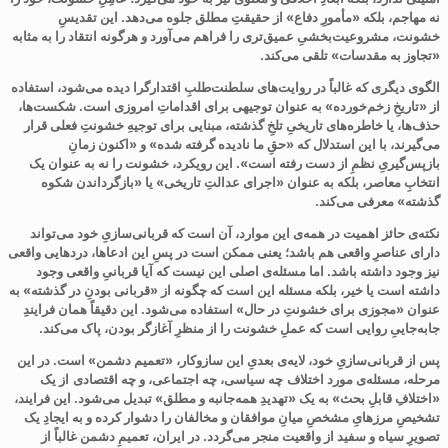
نه مهاجم، بلکه «مأمورِ دفاع» از حقیقتِ مطلق جلوه می‌دهد. این تقدیسِ
خشونت، مشروعیت‌بخشیِ عمیق‌تری را فراهم می‌آورد و هرگونه انتقاد را به مثابه
«تجاوز به مقدسات» تلقی می‌کند
.
الگوی دیگری که غالباً در روایت‌های سلطنت‌طلبِ اقتدارگرا دیده می‌شود، استفاده
از «تاریخِ زخم‌خورده» به عنوان توجیهی برای اقداماتِ امروزی است. شکست‌ها،
حذف‌ها، یا خاطره‌های تاریخیِ تلخِ گذشته، مبنایی برای توجیهِ خشونتِ فعلی قرار
می‌گیرند، با این استدلال که «حقِ ما نادیده گرفته شده» و «اکنون زمانِ
بازپس‌گیریِ نظمِ از دست رفته است». این رویکرد، خشونت را نه به عنوان یک
انتخابِ معاصر، بلکه به عنوان «اجرای عدالتِ تاریخی» یا «بازگرداندن شکوه
گذشته» معرفی می‌کند
.
نکته‌ی حائز اهمیت در همه‌ی این موارد، آن است که قربانی‌سازیِ خود می‌تواند
دارای عناصرِ واقعی هم باشد؛ یعنی ممکن است در پسِ این ادعاها، دردهایی واقعی
نیز وجود داشته باشد. اما مسئله‌ی اصلی این نیست که آیا قربانیِ واقعی وجود
داشته است یا خیر، بلکه مسئله این است که چگونه از «قربانی بودنِ در گذشته» به
عنوان «مجوزی برای خشونتِ در حال» استفاده می‌شود. این دقیقاً همان فرایندِ
جابه‌جاییِ روایی است که عملِ خشونت را از منظرِ آغازگر بودن، پاک می‌کند
.
پس از قربانی‌سازیِ خود، لایه‌ی بعدیِ این سازوکار، «تعمیم دشمن» است. در این
مرحله، مسئله‌ی مورد اختلاف
چه سیاسی، چه اجتماعی، و چه اقتصادی
از یک
«اختلافِ قابلِ بحث» به یک «تهدیدِ همه‌جانبه و مطلق» تبدیل می‌شود. این فرایند،
تشخیصِ مرزهایِ مشخصِ میانِ موافقان و مخالفان را دشوار کرده و به ایجادِ یک
تصویرِ سیاه و سفید از واقعیت منجر می‌گردد. در ایران، تعمیمِ دشمن غالباً از