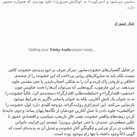
دشمن می‌شود و «سرکوب» به «واکنش ضروری» علیه تهدیدی که همواره حضور
دارد.
عباد عموزاد
Getting your
Trinity Audio
player ready...
در تحلیل گفتمان‌های خشونت‌محور، تمرکز صرف بر خودِ پدیده‌ی خشونت کافی
نیست بلکه باید به سازوکارهای روایی پرداخت که این خشونت را از صحنه‌ی
اخلاقی و تاریخی پاک کرده و آن را به شکلی اجتناب‌ناپذیر یا حتی مقدس جلوه
می‌دهند. در این چارچوب، گروه‌هایی که می‌توان آن‌ها را تحت عناوینی چون
«مذهبی-اقتدارگرا» و «سلطنت‌طلبِ اقتدارگرا» دسته‌بندی کرد، غالباً خشونت را
نه به عنوان یک کنشِ آغازین، بلکه به عنوان پاسخی ناگزیر به شرایط موجود
بازنمایی می‌کنند. این استراتژی روایت‌گرانه، دو وجه کلیدی دارد: اول، خشونت را
«واکنشی» جلوه دادن تا عملِ آغازینِ خودشان از نگاه‌ها پنهان بماند؛ و دوم، جابه‌جا
کردنِ ریشه‌های واقعیِ خشونت
یعنی عللِ تاریخی، سیاسی، و اقتصادیِ عمیق
با
عللی سطحی‌تر، جدیدتر، یا حتی عواملِ برون‌زا. نتیجه‌ی این فرایند، ناتوانیِ
مخاطب در درکِ چرایی و چگونگیِ آغازِ خشونت و تبدیلِ آن به پدیده‌ای است که
گویی ذاتاً وجود داشته یا تنها راهِ موجود بوده است
.