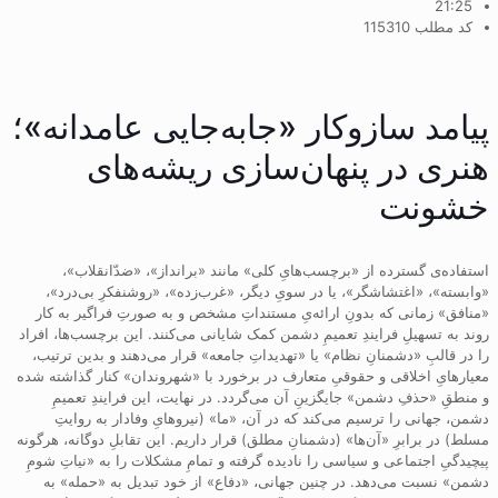
21:25
کد مطلب 115310
پیامد سازوکار «جابه‌جایی عامدانه»؛
هنری در پنهان‌سازی ریشه‌های
خشونت
استفاده‌ی گسترده از «برچسب‌هایِ کلی» مانند «برانداز»، «ضدّانقلاب»،
«وابسته»، «اغتشاشگر»، یا در سویِ دیگر، «غرب‌زده»، «روشنفکرِ بی‌درد»،
«منافق» زمانی که بدونِ ارائه‌یِ مستنداتِ مشخص و به صورتِ فراگیر به کار
روند به تسهیلِ فرایندِ تعمیمِ دشمن کمک شایانی می‌کنند. این برچسب‌ها، افراد
را در قالبِ «دشمنانِ نظام» یا «تهدیداتِ جامعه» قرار می‌دهند و بدین ترتیب،
معیارهایِ اخلاقی و حقوقیِ متعارف در برخورد با «شهروندان» کنار گذاشته شده
و منطقِ «حذفِ دشمن» جایگزینِ آن می‌گردد. در نهایت، این فرایندِ تعمیمِ
دشمن، جهانی را ترسیم می‌کند که در آن، «ما» (نیروهایِ وفادار به روایتِ
مسلط) در برابرِ «آن‌ها» (دشمنانِ مطلق) قرار داریم. این تقابلِ دوگانه، هرگونه
پیچیدگیِ اجتماعی و سیاسی را نادیده گرفته و تمامِ مشکلات را به «نیاتِ شومِ
دشمن» نسبت می‌دهد. در چنین جهانی، «دفاع» از خود تبدیل به «حمله» به