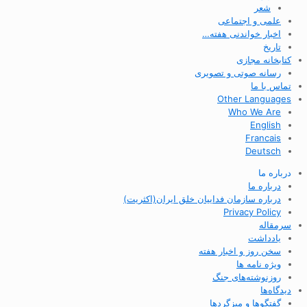
شعر
علمی و اجتماعی
اخبار خواندنی هفته…
تاریخ
کتابخانه مجازی
رسانه صوتی و تصویری
تماس با ما
Other Languages
Who We Are
English
Francais
Deutsch
درباره ما
درباره ما
درباره سازمان فداییان خلق ایران(اکثریت)
Privacy Policy
سرمقاله
یادداشت
سخن روز و اخبار هفته
ویژه نامه ها
روزنوشته‌های جنگ
دیدگاه‌ها
گفتگوها و میزگردها