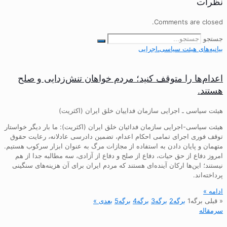
نظرات
Comments are closed.
جستجو
بیانیه‌های هیئت‌ سیاسی‌ـ‌اجرایی
اعدام‌ها را متوقف کنید؛ مردم خواهان تنش‌زدایی و صلح
هستند.
هیئت سیاسی ـ اجرایی سازمان فداییان خلق ایران (اکثریت)
هیئت سیاسی-اجرایی سازمان فدائیان خلق ایران (اکثریت): ما بار دیگر خواستار
توقف فوری اجرای تمامی احکام اعدام، تضمین دادرسی عادلانه، رعایت حقوق
متهمان و پایان دادن به استفاده از مجازات مرگ به عنوان ابزار سرکوب هستیم.
امروز دفاع از حق حیات، دفاع از صلح و دفاع از آزادی، سه مطالبه جدا از هم
نیستند؛ این‌ها ارکان آینده‌ای هستند که مردم ایران برای آن هزینه‌های سنگینی
پرداخته‌اند.
ادامه »
« قبلی
برگه
1
برگه
2
برگه
3
برگه
4
برگه
5
بعدی »
سرمقاله