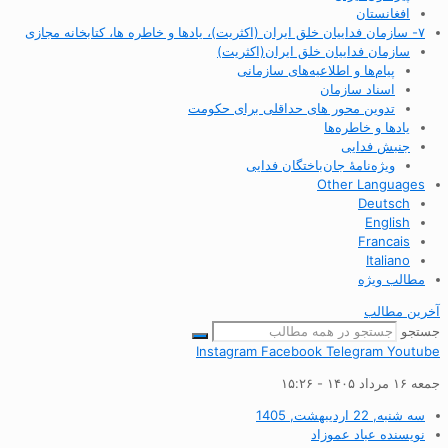
افغانستان
۷- سازمان فداییان خلق ایران (اکثریت)، یادها و خاطره ها، کتابخانه مجازی
سازمان فداییان خلق ایران(اکثریت)
پیام‌ها و اطلاعیه‌های سازمانی
اسناد سازمان
تدوین محور های حداقلی برای حکومت
یادها و خاطره‌ها
جنبش فدایی
ویژه‌نامهٔ جان‌باختگان فدایی
Other Languages
Deutsch
English
Francais
Italiano
مطالب ویژه
آخرین مطالب
جستجو
Instagram
Facebook
Telegram
Youtube
جمعه ۱۶ مرداد ۱۴۰۵ - ۱۵:۲۶
سه شنبه, 22 اردیبهشت, 1405
نویسنده
عباد عموزاد