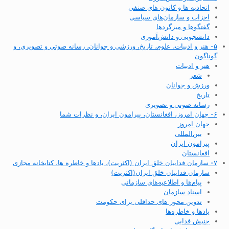
اتحادیه ها و کانون های صنفی
احزاب و سازمان‌های سیاسی
گفتگوها و میزگردها
دانشجویی و دانش‌آموزی
۵- هنر و ادبیات، علوم، تاریخ، ورزشی و جوانان، رسانه صوتی و تصویری، و
گوناگون
هنر و ادبیات
شعر
ورزش و جوانان
تاریخ
رسانه صوتی و تصویری
۶- جهان امروز، افغانستان، پیرامون ایران، و نظرات شما
جهان امروز
بین‌المللی
پیرامون ایران
افغانستان
۷- سازمان فداییان خلق ایران (اکثریت)، یادها و خاطره ها، کتابخانه مجازی
سازمان فداییان خلق ایران(اکثریت)
پیام‌ها و اطلاعیه‌های سازمانی
اسناد سازمان
تدوین محور های حداقلی برای حکومت
یادها و خاطره‌ها
جنبش فدایی