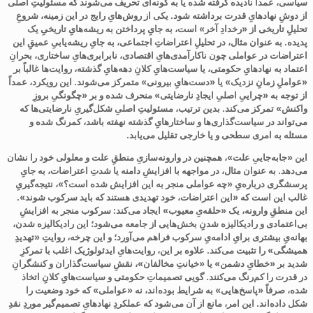
سیاسی، عمداً نادیده گرفته شده یا به گونه‌ای تحریف می‌شوند که مسئولیتِ اصلی
از دوشِ نهادهایِ قدرت برداشته شود
. یکی از روش‌هایِ رایج در این زمینه، شروعِ
تحلیلِ تاریخی از «رخدادِ آخر» است، به جایِ پرداختن به ریشه‌هایِ تاریخیِ یک
پدیده. به عنوان مثال، در تحلیلِ اعتراضاتِ اجتماعی، به جایِ ریشه‌یابیِ عمیقِ این
اعتراضات در عواملی چون ناکارآمدی‌هایِ اقتصادی، نابرابری‌هایِ ساختاری، بحرانِ
اعتماد به نهادهایِ حکومتی، یا سیاست‌هایِ کلانِ دهه‌هایِ گذشته، روایت‌ها غالباً بر
«عواملِ زمانِ نزدیک» یا «دست‌هایِ بیرونی» متمرکز می‌شوند. این رویکرد، عمداً
از توجه به «چراییِ اصلیِ ایجادِ نارضایتی» منحرف شده و بر «چگونگیِ بروزِ
واکنش» تمرکز می‌کند. بدین ترتیب، مسئولیتِ اصلیِ شکل‌گیریِ نارضایتی‌ها که
می‌تواند در سیاست‌گذاری‌ها و ساختارهایِ گذشته نهفته باشد، کمرنگ شده و
مسئله به امری سطحی و یا خارجی تقلیل می‌یابد.
این «جابه‌جاییِ علت»، همچنین در وارونه‌سازیِ منطقِ علت و معلولی خود را نشان
می‌دهد. به عنوان مثال، در مواجهه با افزایشِ دامنه یا شدتِ اعتراضات، به جایِ
پرسشگری درباره‌یِ «چه عواملی منجر به این افزایش شده است؟»، نتیجه‌گیریِ
غالب این است که «این اعتراضات، خود تهدیدی هستند که باید سرکوب شوند».
این منطقِ وارونه، یک «حلقه‌یِ معیوب» ایجاد می‌کند: سرکوب منجر به افزایشِ
بی‌اعتمادی و رادیکالیزه شدنِ بخش‌هایی از جامعه می‌شود؛ این رادیکالیزه شدن،
بهانه‌یِ بیشتری برایِ ادامه‌یِ سرکوب فراهم می‌آورد؛ و این چرخه، روایتِ «تهدیدِ
همیشگی» را تثبیت می‌کند
. علاوه بر این، روایت‌هایِ ایدئولوژیک اغلب با تمرکزِ
شدید بر «خطایِ دشمن» یا «خیانتِ مخالفان»، نقشِ سیاست‌گذاران و کنشگرانِ
در قدرت را کم‌رنگ می‌کنند. گویی تصمیماتِ حکومتی و سیاست‌هایِ کلانِ اتخاذ
شده، صرفاً «پاسخ‌هایی» به شرایط بوده‌اند، نه «عواملی» که خود وضعیت را
شکل داده‌اند. این امر، مانع از آن می‌شود که عملکردِ نهادهایِ تصمیم‌گیر موردِ نقدِ