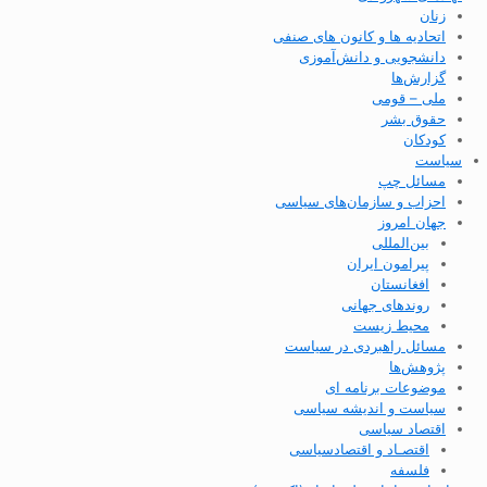
زنان
اتحادیه ها و کانون های صنفی
دانشجویی و دانش‌آموزی
گزارش‌ها
ملی – قومی
حقوق بشر
کودکان
سیاست
مسائل چپ
احزاب و سازمان‌های سیاسی
جهان امروز
بین‌المللی
پیرامون ایران
افغانستان
روندهای جهانی
محیط زیست
مسائل راهبردی در سیاست
پژوهش‌ها
موضوعات برنامه ای
سیاست و اندیشه سیاسی
اقتصاد سیاسی
اقتصـاد و اقتصاد‌سیاسی
فلسفه