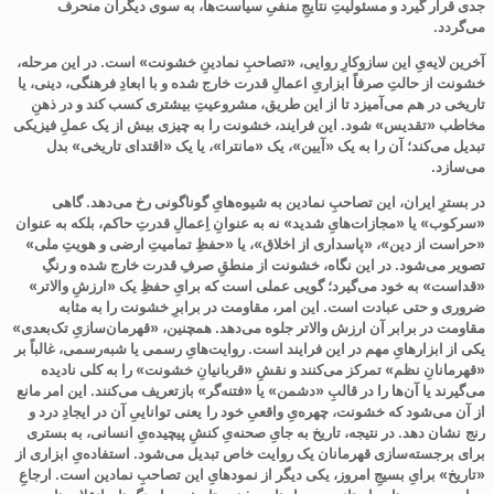
جدی قرار گیرد و مسئولیتِ نتایجِ منفیِ سیاست‌ها، به سوی دیگران منحرف
می‌گردد.
آخرین لایه‌یِ این سازوکارِ روایی، «تصاحبِ نمادینِ خشونت» است. در این مرحله،
خشونت از حالتِ صرفاً ابزاریِ اعمالِ قدرت خارج شده و با ابعادِ فرهنگی، دینی، یا
تاریخی در هم می‌آمیزد تا از این طریق، مشروعیتِ بیشتری کسب کند و در ذهنِ
مخاطب «تقدیس» شود. این فرایند، خشونت را به چیزی بیش از یک عملِ فیزیکی
تبدیل می‌کند؛ آن را به یک «آیین»، یک «مانترا»، یا یک «اقتدای تاریخی» بدل
می‌سازد
.
در بسترِ ایران، این تصاحبِ نمادین به شیوه‌هایِ گوناگونی رخ می‌دهد. گاهی
«سرکوب» یا «مجازات‌هایِ شدید» نه به عنوانِ اِعمالِ قدرتِ حاکم، بلکه به عنوان
«حراست از دین»، «پاسداری از اخلاق»، یا «حفظِ تمامیتِ ارضی و هویتِ ملی»
تصویر می‌شود. در این نگاه، خشونت از منطقِ صرفِ قدرت خارج شده و رنگِ
«قداست» به خود می‌گیرد؛ گویی عملی است که برایِ حفظِ یک «ارزشِ والاتر»
ضروری و حتی عبادت است. این امر، مقاومت در برابرِ خشونت را به مثابه
مقاومت در برابر آن ارزش والاتر جلوه می‌دهد
. همچنین، «قهرمان‌سازیِ تک‌بعدی»
یکی از ابزارهایِ مهم در این فرایند است. روایت‌هایِ رسمی یا شبه‌رسمی، غالباً بر
«قهرمانانِ نظم» تمرکز می‌کنند و نقشِ «قربانیانِ خشونت» را به کلی نادیده
می‌گیرند یا آن‌ها را در قالبِ «دشمن» یا «فتنه‌گر» بازتعریف می‌کنند. این امر مانع
از آن می‌شود که خشونت، چهره‌یِ واقعیِ خود را
یعنی تواناییِ آن در ایجادِ درد و
رنج
نشان دهد. در نتیجه، تاریخ به جایِ صحنه‌یِ کنشِ پیچیده‌یِ انسانی، به بستری
برای برجسته‌سازی قهرمانان یک روایت خاص تبدیل می‌شود.
استفاده‌یِ ابزاری از
«تاریخ» برایِ بسیجِ امروز، یکی دیگر از نمودهایِ این تصاحبِ نمادین است. ارجاعِ