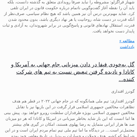
شهناز قراگزلو: مشروطه را نباید صرفاً رویدادی متعلق به گذشته دانست، بلکه
باید آن را نقطه آغاز گفت‌وگویی ناتمام درباره حکومت قانون در ایران تلقی
کرد. شاید مهم‌ترین درس آن نیز همین باشد که هیچ نظام سیاسی، صرف‌نظر از
آنکه قدرت در دست شاه، روحانیت یا هر نهاد دیگری باشد، بدون محدود شدن
قدرت، استقلال نهادهای قانونی و پاسخ‌گویی در برابر شهروندان، به آزادی و ثبات
پایدار دست نخواهد یافت.
مطالعه »
یادداشت
گل به‌خودی فیفا در دادن میزبانی جام جهانی به آمریکا و
کانادا و نادیده گرفتن تبعیض نسبت به تیم های شرکت
کننده…
گودرز اقتداری
گودرز اقتداری: تیم ملی همانگونه که در جام جهانی ۲۰۲۲ در قطر هم هدف
تظاهرات مخالفین جمهوری اسلامی قرار گرفت در این بازیها نیز با تقابل
مخالفین جمهوری اسلامی بویژه طرفداران سلطنت روبرو خواهذ بود. پیش بینی
ها اما انست که این بار شاید بخاطر میزبانی در امریکا و کانادا که هر دو میزبان
صد ها هزار ایرانی متمایل به رضا پهلوی هستند، امکان در گیری های بیشتر
محتمل‌تر است…. در دیدگاه ما اما تیم ملی تیم تمام مردم ایران است و در این
شرایط که کشور هدف حملات و خسارات بی‌بدیل در تاریخ معاصر خود بوده