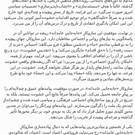
مداوم به دوره‌هایِ باستانی، رویدادهایِ مذهبیِ تاریخی، یا جنگ‌ها و انقلاب‌هایِ
گذشته، غالباً با هدفِ «مستندسازی» و «اجتناب‌ناپذیرسازیِ» تصمیماتِ سیاسیِ
امروز صورت می‌گیرد. در این فرایند، تاریخ از بسترِ پیچیده و چندلایه‌یِ خود خارج
شده و به صرفاً «تکیه‌گاهی» برایِ توجیهِ اقداماتِ خشونت‌آمیزِ کنونی بدل می‌شود.
این امر، امکانِ یادگیریِ انتقادی از تاریخ و درک درس‌های آن را از بین می‌برد
.
در نهایت، موفقیتِ این سازوکارِ «جابه‌جاییِ عامدانه» ریشه در تواناییِ آن در
پاسخگویی به نیازهایِ روانی و اجتماعیِ مخاطبان دارد. این سازوکار، جهانِ پیچیده
را به دو قطبِ ساده‌یِ «ما» و «دشمنِ مطلق» فرو می‌کاهد؛ احساسِ «عزتِ از
دست رفته» را با «حقِ اقدام» جایگزین می‌کند؛ و با «تقدیسِ خشونت»، درد و رنجِ
ناشی از آن را در لفافه‌ای اخلاقی یا معنوی می‌پیچد. این فرایند، مهم‌تر از همه،
«امکانِ یادگیریِ اجتماعی» را از بین می‌برد؛ چرا که اگر ریشه‌هایِ واقعیِ خشونت
پنهان بمانند، راه‌حل‌هایِ پایدار نیز هرگز شکل نخواهند گرفت. خشونت، در این
چرخه، نه تنها رخ می‌دهد، بلکه «معنا» پیدا می‌کند، و این «معنا» خود مانع طرح
پرسش‌های بنیادین و ضروری می‌گردد.
سازوکار «جابه‌جایی عامدانه»، در صورتِ موفقیت، پیامدهایِ عمیق و چندلایه‌ای را
بر پیکرِ جامعه تحمیل می‌کند. این پیامدها صرفاً نتایجِ آنیِ خشونت نیستند، بلکه به
تدریج در تار و پودِ ساختارهایِ اجتماعی، فرهنگی، و سیاسی تنیده شده و چشم‌اندازِ
آینده‌یِ یک ملت را دگرگون می‌سازند. این پیامدهایِ ویرانگر را می‌توان در چندین
محورِ کلیدی موردِ تحلیل قرار داد که هر یک به نوبه‌یِ خود، بر دیگر محورها تأثیر
گذاشته و چرخه‌ای پیچیده از تخریب را شکل می‌دهند.
یکی از نخستین و بنیادین‌ترین پیامدهایی که به دنبالِ پیاده‌سازیِ سازوکارِ
«جابه‌جاییِ عامدانه» رخ می‌نماید، فروپاشیِ اعتماد است. اعتماد، که شالوده‌یِ