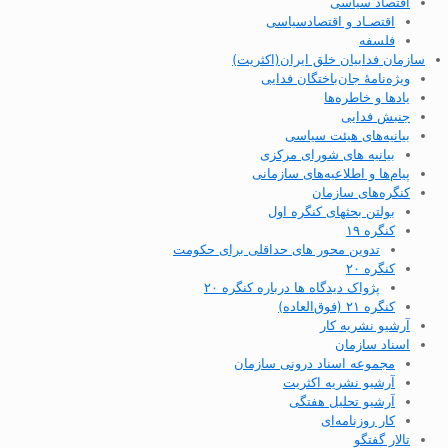
اقتصاد سیاسی
اقتصـاد و اقتصاد‌سیاسی
فلسفه
سازمان فداییان خلق ایران(اکثریت)
ویژه‌نامهٔ جان‌باختگان فدایی
یادها و خاطره‌ها
جنبش فدایی
بیانیه‌های هیئت سیاسی
بیانیه های شورای مرکزی
پیام‌ها و اطلاعیه‌های سازمانی
کنگره‌های سازمان
بولتن بحثهای کنگره اول
کنگره ۱۹
تدوین محور های حداقلی برای حکومت
کنگره ۲۰
پژواک دیدگاه ها درباره کنگره ۲۰
کنگره ۲۱ (فوق‌العاده)
آرشیو نشریه کار
اسناد سازمان
مجموعه اسناد درونی سازمان
آرشیو نشریه اکثریت
آرشیو تحلیل هفتگی
کار روزنامه‌ای
تالار گفتگو