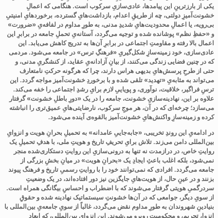
یکی از بارزترینِ این پیامدها، عادی‌سازیِ سرکوب است. هنگامی که اعمالِ
خشونت‌آمیزِ دولتی، چه از طریقِ اعدام، بازداشت‌هایِ گسترده، برخوردهایِ امنیتیِ
بی‌رویه، یا اعمالِ محدودیت‌هایِ شدیدِ مدنی، به طورِ مداوم در لفافه‌یِ «ضرورت»
و «حفظِ نظم» پوشانده شده و توجیه می‌گردد، آستانه‌یِ تحملِ جامعه در برابرِ این
اعمال بالا رفته و مقاومتِ اجتماعی در برابرِ آن‌ها به تدریج کاهش می‌یابد. این
عادی‌سازی، خود زمینه‌سازِ شکل‌گیریِ «فرهنگِ ترس» در جامعه می‌شود. مردمی
که در چنین فضایی زندگی می‌کنند، از بیانِ آزادانه‌یِ عقاید، از کنشگریِ مدنی، و
حتی از طرحِ پرسش‌هایِ بدیهی هراس دارند، چرا که هرگونه حرکتِ نامتعارف
می‌تواند به مثابه‌یِ «تهدید» تلقی شده و با برخوردِ خشونت‌آمیز مواجه گردد. این
ترسِ فراگیر، خلاقیت، نوآوری، و پویاییِ لازم برایِ رشدِ اجتماعی را خفه می‌کند.
علاوه بر این، نهادینه‌سازیِ خشونت، جامعه را در یک «دورِ باطلِ خشونت» گرفتار
می‌سازد؛ چرخه‌ای که در آن، هر موجِ سرکوب، نارضایتی‌هایِ عمیق‌تری را انباشته
کرده و زمینه‌سازِ واکنش‌هایِ خشونت‌آمیز بالقوه‌ی آینده می‌شود
.
در ادامه‌یِ این روندِ تخریبی، «جابه‌جاییِ عامدانه» به تحمیلِ بحرانِ هویت و انزوایِ
بین‌المللی دامن می‌زند. تلاش برایِ تحریفِ تاریخ و هویتِ ملی، با هدفِ تحمیلِ یک
روایتِ خاص، در درازمدت نه تنها به درونی‌سازیِ این روایتِ دستکاری‌شده منجر
نمی‌شود، بلکه اغلب باعثِ ایجادِ یک «بحرانِ هویت» در میانِ بخشِ بزرگی از
جامعه می‌گردد. افرادی که نمی‌توانند خود را با روایتِ رسمیِ تاریخ و فرهنگ پیوند
بزنند و در عینِ حال، از هویت‌هایِ جایگزین نیز دور افتاده‌اند، در یک وضعیتِ
سردرگمیِ هویتی گرفتار می‌شوند که با اضطراب و احساسِ بیگانگی همراه است.
از سویِ دیگر، جوامعی که در آن‌ها خشونتِ سیستماتیک نهادینه شده و حقوقِ
بنیادینِ شهروندان به طورِ مداوم نقض می‌گردد، غالباً از سویِ جامعه‌یِ بین‌المللی با
انزوا، تحریم، و محکومیت روبرو می‌شوند. این انزوایِ بین‌المللی، که ابعادِ