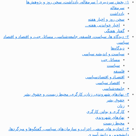
۱- بخش سردبیری | سرمقاله، یادداشت، سخن روز و پژوهش‌ها
سرمقاله
یادداشت
سخن روز و اخبار هفته
اخبار خواندنی هفته…
گفتار هفتگی
۲- دیدگاه ها، سیاست، فلسفه، جامعه‌شناسی، مسائل چپ، و اقتصاد و اقتصاد
سیاسی
دیدگاه‌ها
سیاست و اندیشه سیاسی
مسائل چپ
سیاست
فلسفه
اقتصـاد و اقتصاد‌سیاسی
اقتصاد سیاسی
جامعه‌شناسی
۳- نهادهای شهروندی، زنان، کارگری، محیط زیست، و حقوق بشر
حقوق بشر
زنان
کارگری و بولتن کارگری
نهادهای شهروندی
محیط زیست
۴- اتحادیه های صنفی، احزاب و سازمان‌های سیاسی، گفتگوها و میزگردها،
دانشجویی و دانش‌آموزی