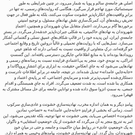
اصلیِ هر جامعه‌یِ سالم و پویا به شمار می‌رود، در چنین شرایطی به طورِ
سیستماتیک موردِ تهاجم قرار می‌گیرد. هنگامی که روایت‌هایِ رسمی، نه تنها در
برابرِ واقعیت‌هایِ انکارناپذیرِ خشونت سکوت می‌کنند، بلکه به طورِ فعال در جهتِ
تحریفِ ریشه‌هایِ آن، کمرنگ‌سازیِ نقشِ نهادهایِ مسئول، و توجیهِ امنیتیِ
برخوردها گام برمی‌دارند، اعتمادِ متقابل میانِ شهروندان و همچنین، اعتمادِ
شهروندان به نهادهایِ حاکمیتی، به شکلی جبران‌ناپذیر خدشه‌دار می‌گردد. در بسترِ
جامعه‌یِ ایران، این پدیده خود را در قالبِ شکاف‌هایِ عمیقِ نسلی و گفتمانی آشکار
می‌سازد. نسل‌هایی که با روایت‌هایِ تحمیلی و غالباً دروغینِ تاریخ و وقایعِ اجتماعی
خو گرفته‌اند، درکِ متفاوتی از واقعیت نسبت به کسانی دارند که شاهدِ عینیِ
رویدادها بوده‌اند یا به منابعِ اطلاعاتیِ جایگزین دسترسی یافته‌اند. این گسستِ
ادراکی، به نوبه‌یِ خود، منجر به بی‌اعتمادیِ فزاینده نسبت به رسانه‌هایِ رسمی و
نهادهایی می‌شود که به جایِ انعکاسِ حقیقت، به ابزاری برایِ انتشارِ پروپاگاندا و
«جابه‌جاییِ عامدانه» تبدیل شده‌اند. در نتیجه، جامعه در برابرِ اطلاعاتِ نادرست و
دستکاری‌شده آسیب‌پذیرتر شده و سرمایه‌یِ اجتماعی، که بر پایه‌یِ اعتماد و
همکاری بنا شده است، به شدت تضعیف می‌گردد. افراد به جایِ همبستگی و اقدامِ
جمعی، به سمتِ انزوا سوق داده شده و تواناییِ جامعه برای حل مسائل مشترک به
قهقرا می‌رود
.
پیامدِ دیگر و به همان اندازه مخرب، نهادینه‌سازیِ خشونت و عادی‌سازیِ سرکوب
است. زمانی که بخشی از فرایندِ «جابه‌جاییِ عامدانه» به «تصاحبِ نمادینِ
خشونت» اختصاص می‌یابد، یعنی خشونت نه تنها توجیه، بلکه تقدیس می‌شود، این
امر به تدریج منجر به آن می‌گردد که خشونت از یک «وضعیتِ استثنایی» و ناگوار،
به یک «وضعیتِ عادی» در روابطِ میانِ حاکمیت و جامعه، و حتی در میانِ خودِ
شهروندان، بدل گردد. این نهادینه‌سازیِ خشونت، پیامدهایِ وخیمی به همراه دارد.