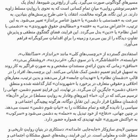
مسیرهایِ گوناگونی صورت می‌گیرد. یکی از رایج‌ترین شیوه‌ها، ایجادِ یک
«هم‌سرنوشتیِ روایی» میانِ تمامِ کسانی است که به نحوی با روایتِ مسلط زاویه
دارند. در این نگاه، هرگونه مخالفت، انتقاد، یا حتی طرحِ پرسش‌هایِ بنیادین، به
سرعت به «همدستی با دشمن» یا «نفوذِ عناصرِ برانداز» تعبیر می‌شود. به این
ترتیب، «اعتراضِ مدنی» به «فتنه» و «مطالبه‌ی حقوقِ شهروندی» به «دشمنی با
اصلِ نظام» یا «دین» بدل می‌گردد. این فرایند، فضایِ گفتگویِ منطقی و پذیرشِ
تفاوتِ دیدگاه را از بین می‌برد و زمینه را برایِ اقداماتِ سرکوبگرانه فراهم
می‌آورد.
استفاده‌ی گسترده از «برچسب‌هایِ کلی» مانند «برانداز»، «ضدّانقلاب»،
«وابسته»، «اغتشاشگر»، یا در سویِ دیگر، «غرب‌زده»، «روشنفکرِ بی‌درد»،
«منافق»
زمانی که بدونِ ارائه‌یِ مستنداتِ مشخص و به صورتِ فراگیر به کار روند
به تسهیلِ فرایندِ تعمیمِ دشمن کمک شایانی می‌کنند. این برچسب‌ها، افراد را در
قالبِ «دشمنانِ نظام» یا «تهدیداتِ جامعه» قرار می‌دهند و بدین ترتیب، معیارهایِ
اخلاقی و حقوقیِ متعارف در برخورد با «شهروندان» کنار گذاشته شده و منطقِ
«حذفِ دشمن» جایگزینِ آن می‌گردد
. در نهایت، این فرایندِ تعمیمِ دشمن، جهانی را
ترسیم می‌کند که در آن، «ما» (نیروهایِ وفادار به روایتِ مسلط) در برابرِ «آن‌ها»
(دشمنانِ مطلق) قرار داریم. این تقابلِ دوگانه، هرگونه پیچیدگیِ اجتماعی و
سیاسی را نادیده گرفته و تمامِ مشکلات را به «نیاتِ شومِ دشمن» نسبت می‌دهد.
در چنین جهانی، «دفاع» از خود تبدیل به «حمله» به دشمن می‌شود و «سرکوب»
به «واکنش ضروری» علیه تهدیدی که همواره حضور دارد.
سومین لایه‌ی سازوکار «جابه‌جایی عامدانه»، دستکاری در بنیانِ روایتِ تاریخی و
منطقِ علت و معلولی است. در این فرایند، ریشه‌هایِ عمیقِ مشکلاتِ اجتماعی و