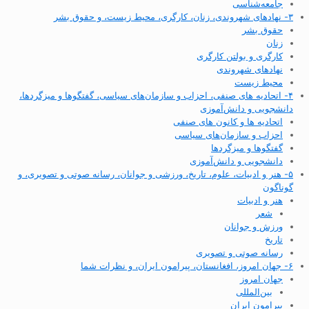
جامعه‌شناسی
۳- نهادهای شهروندی، زنان، کارگری، محیط زیست، و حقوق بشر
حقوق بشر
زنان
کارگری و بولتن کارگری
نهادهای شهروندی
محیط زیست
۴- اتحادیه های صنفی، احزاب و سازمان‌های سیاسی، گفتگوها و میزگردها،
دانشجویی و دانش‌آموزی
اتحادیه ها و کانون های صنفی
احزاب و سازمان‌های سیاسی
گفتگوها و میزگردها
دانشجویی و دانش‌آموزی
۵- هنر و ادبیات، علوم، تاریخ، ورزشی و جوانان، رسانه صوتی و تصویری، و
گوناگون
هنر و ادبیات
شعر
ورزش و جوانان
تاریخ
رسانه صوتی و تصویری
۶- جهان امروز، افغانستان، پیرامون ایران، و نظرات شما
جهان امروز
بین‌المللی
پیرامون ایران