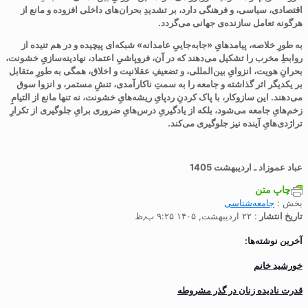
اقتصادی، سیاسی، و فرهنگی دارد، بر تشدیدِ بحران‌های داخلی افزوده و مانع از
هرگونه تعامل سازنده‌ی جهانی می‌گردد
.
به طورِ خلاصه، پیامدهایِ «جابه‌جاییِ عامدانه» شبکه‌ای پیچیده و در هم تنیده از
روابطِ مخرب را تشکیل می‌دهند که در آن، فروپاشیِ اعتماد، نهادینه‌سازیِ خشونت،
بحرانِ هویت، انزوایِ بین‌المللی، و تضعیفِ عقلانیت و اخلاق، همگی به طورِ متقابل
بر یکدیگر اثر گذاشته و جامعه را به سمتِ ناکارآمدی، تنشِ مستمر، و انزوا سوق
می‌دهند. این سازوکار، با پاک کردنِ ردپایِ ریشه‌هایِ خشونت، نه تنها مانع از التیامِ
زخم‌هایِ جامعه می‌شود، بلکه از یادگیریِ درس‌هایِ ضروری برایِ جلوگیری از تکرارِ
تراژدی‌هایِ آینده نیز جلوگیری می‌کند
.
عباد عموزاد
ـ
اردیبهشت
1405
چاپ متن
بخش :
جامعه‌شناسی
تاریخ انتشار
: ۲۲ اردیبهشت, ۱۴۰۵ ۹:۲۵ ب٫ظ
آخرین نوشته‌ها:
خورشید خانم
قدرت نادیده زنان در گذر مشروطه