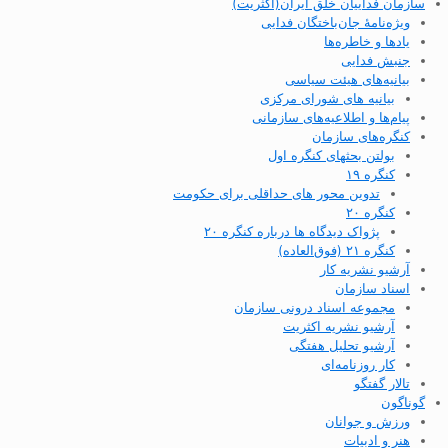
سازمان فداییان خلق ایران(اکثریت)
ویژه‌نامهٔ جان‌باختگان فدایی
یادها و خاطره‌ها
جنبش فدایی
بیانیه‌های هیئت سیاسی
بیانیه های شورای مرکزی
پیام‌ها و اطلاعیه‌های سازمانی
کنگره‌های سازمان
بولتن بحثهای کنگره اول
کنگره ۱۹
تدوین محور های حداقلی برای حکومت
کنگره ۲۰
پژواک دیدگاه ها درباره کنگره ۲۰
کنگره ۲۱ (فوق‌العاده)
آرشیو نشریه کار
اسناد سازمان
مجموعه اسناد درونی سازمان
آرشیو نشریه اکثریت
آرشیو تحلیل هفتگی
کار روزنامه‌ای
تالار گفتگو
گوناگون
ورزش و جوانان
هنر و ادبیات