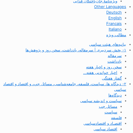
ویژه‌نامهٔ جان‌باختگان فدایی
Other Languages
Deutsch
English
Francais
Italiano
مطالب ویژه
بیانیه‌های هیئت سیاسی
۱- بخش سردبیری | سرمقاله، یادداشت، سخن روز و پژوهش‌ها
سرمقاله
یادداشت
سخن روز و اخبار هفته
اخبار خواندنی هفته…
گفتار هفتگی
۲- دیدگاه ها، سیاست، فلسفه، جامعه‌شناسی، مسائل چپ، و اقتصاد و اقتصاد
سیاسی
دیدگاه‌ها
سیاست و اندیشه سیاسی
مسائل چپ
سیاست
فلسفه
اقتصـاد و اقتصاد‌سیاسی
اقتصاد سیاسی