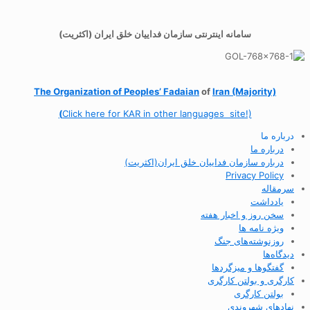
سامانه اینترنتی سازمان فداییان خلق ایران (اکثریت)
The Organization of
Peoples’ Fadaian
of
Iran (Majority)
(
Click here for KAR in other languages site!)
درباره ما
درباره ما
درباره سازمان فداییان خلق ایران(اکثریت)
Privacy Policy
سرمقاله
یادداشت
سخن روز و اخبار هفته
ویژه نامه ها
روزنوشته‌های جنگ
دیدگاه‌ها
گفتگوها و میزگردها
کارگری و بولتن کارگری
بولتن کارگری
نهادهای شهروندی