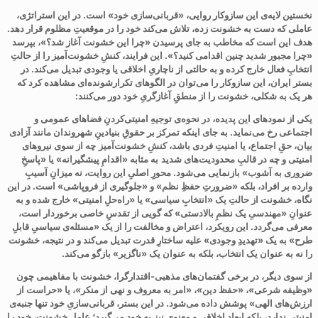
نخستین لایه‌ی این سازوکار روایی، «قربانی‌سازی خود» است. در این استراتژی،
عاملی که دست به خشونت زده، تلاش می‌کند خود را در موقعیتِ مظلوم قرار دهد.
هدف این است که مخاطب به جای پرسیدن «چرا این خشونت آغاز شد؟»، بپرسد
«چرا مجبور شدید چنین اقدامی کنید؟». این فرایند، کنشِ خشونت‌آمیز را از حالتِ
انتخابِ فعال خارج کرده و به حالتی از ناچاریِ اخلاقی یا وجودی تبدیل می‌کند. در
بستر ایران، این سازوکار را می‌توان در الگوهای تکرارشونده‌ای مشاهده کرد که
هر یک به شکلی، خشونت را از منطقِ آغازگریِ خود دور می‌کنند
:
یکی از نمودهای این پدیده، در نحوه‌ی توجیهِ امنیتی‌کردنِ فضاهای عمومی و
اجتماعی رخ می‌نماید. به جای اینکه تمرکز بر حقوقِ بنیادینِ شهروندان مانند آزادی
بیان، حقِ اجتماع، یا امنیتِ فردی باشد، کنشِ خشونت‌آمیز
چه از سوی نیروهای
امنیتی و چه در قالبِ محدودیت‌های شدید
به مثابه «اقدامِ پیشگیرانه» یا «پاسخِ
ضروری به آشوب» بازنمایی می‌شود. محورِ اصلیِ این روایت، نه میزانِ آسیبِ
وارده بر افراد، بلکه «ضرورتِ حفظِ نظم» و «جلوگیری از فروپاشی» است. در این
نگاه، خشونت از حالتِ یک «انتخابِ سیاسی» یا «راه‌حلِ امنیتی» خارج شده و به
عنوانِ «مهندسیِ یک نظمِ بالادستی» که گویی از تقدسِ خاصی برخوردار است،
معرفی می‌گردد. این رویکرد، اعتراض و مخالفت را از یک «مسئله‌ی سیاسیِ قابلِ
طرح» به یک «تهدیدِ وجودی» علیه ساختارِ قدرت تبدیل می‌کند و در نتیجه، خشونت
را نه به عنوان یک انتخاب، بلکه به عنوان یک «ناگزیر» بازگو می‌کند
.
از سوی دیگر، در برخی گفتمان‌های مذهبی-اقتدارگرا، خشونت با مفاهیمی چون
«وظیفه شرعی»، «حفظ دین»، «امر به معروف و نهی از منکر»، یا «حراست از
ارزش‌های الهی» پوشش داده می‌شود. در این بستر، قربانی‌سازیِ خود تنها جنبه‌ی
امنیتی ندارد، بلکه ابعادِ اخلاقی و معنوی نیز به خود می‌گیرد؛ عامِلِ خشونت، خود را