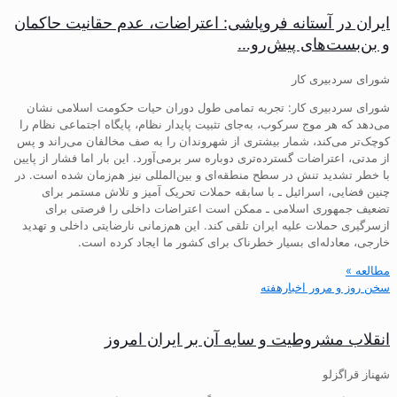
ایران در آستانه فروپاشی: اعتراضات، عدم حقانیت حاکمان
و بن‌بست‌های پیش‌رو…
شورای سردبیری کار
شورای سردبیری کار: تجربه تمامی طول دوران حیات حکومت اسلامی نشان
می‌دهد که هر موج سرکوب، به‌جای تثبیت پایدار نظام، پایگاه اجتماعی نظام را
کوچک‌تر می‌کند، شمار بیشتری از شهروندان را به صف مخالفان می‌راند و پس
از مدتی، اعتراضات گسترده‌تری دوباره سر برمی‌آورد. این بار اما فشار از پایین
با خطر تشدید تنش در سطح منطقه‌ای و بین‌المللی نیز هم‌زمان شده است. در
چنین فضایی، اسرائیل ـ با سابقه حملات تحریک آمیز و تلاش مستمر برای
تضعیف جمهوری اسلامی ـ ممکن است اعتراضات داخلی را فرصتی برای
ازسرگیری حملات علیه ایران تلقی کند. این هم‌زمانی نارضایتی داخلی و تهدید
خارجی، معادله‌ای بسیار خطرناک برای کشور ما ایجاد کرده است.
مطالعه »
سخن روز و مرور اخبارهفته
انقلاب مشروطیت و سایه آن بر ایران امروز
شهناز قراگزلو