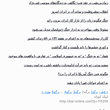
زمان‌پریشی در نقد چپ؛ نگاهی به دیدگاه‌های موسی غنی‌نژاد
انقلاب مشروطیت و سایه آن بر ایران امروز
جنگ چگونه زنان را از بازار کار ایران بیرون راند
سئوتا؛ وقتی مهاجرت به ابزار جنگ ژئوپلیتیک تبدیل می‌شود
کارزار سه‌شنبه‌های نه به اعدام در هفته ۱۳۲ در ۵۹ زندان کشور
و کوریِ چشم‌ها را باید شُست و کنار گذاشت
شعار” نه به جنگ ” و “نه به جمهوری اسلامی ” در تعارض با واقعیت های موجود
سعید مدنی: تو باید جرأت ادامه‌دادن داشته باشی، نه امیدِ رسیدن
چگونه چین جنگ آمریکا با ایران را برد؟
به اعدام جوانان فورا پایان دهید
« قبلی
برگه
1
برگه
2
برگه
3
برگه
4
…
برگه
6
بعدی »
لینک کوتاه
http://kar-online.com?p=115310