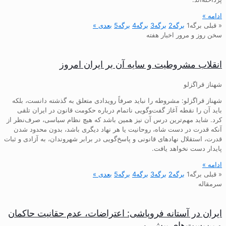
ادامه »
« قبلی
برگه
1
برگه
2
برگه
3
برگه
4
برگه
5
بعدی »
سخن روز و مرور اخبار هفته
انقلاب مشروطیت و سایه آن بر ایران امروز
شهناز قراگزلو
شهناز قراگزلو: مشروطه را نباید صرفاً رویدادی متعلق به گذشته دانست، بلکه
باید آن را نقطه آغاز گفت‌وگویی ناتمام درباره حکومت قانون در ایران تلقی
کرد. شاید مهم‌ترین درس آن نیز همین باشد که هیچ نظام سیاسی، صرف‌نظر از
آنکه قدرت در دست شاه، روحانیت یا هر نهاد دیگری باشد، بدون محدود شدن
قدرت، استقلال نهادهای قانونی و پاسخ‌گویی در برابر شهروندان، به آزادی و ثبات
پایدار دست نخواهد یافت.
ادامه »
« قبلی
برگه
1
برگه
2
برگه
3
برگه
4
برگه
5
بعدی »
سرمقاله
ایران در آستانه فروپاشی: اعتراضات، عدم حقانیت حاکمان
و بن‌بست‌های پیش‌رو…