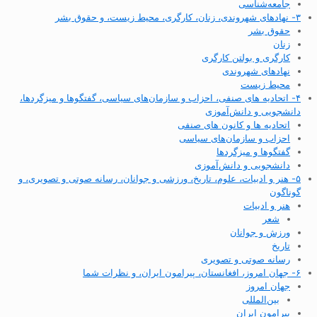
جامعه‌شناسی
۳- نهادهای شهروندی، زنان، کارگری، محیط زیست، و حقوق بشر
حقوق بشر
زنان
کارگری و بولتن کارگری
نهادهای شهروندی
محیط زیست
۴- اتحادیه های صنفی، احزاب و سازمان‌های سیاسی، گفتگوها و میزگردها،
دانشجویی و دانش‌آموزی
اتحادیه ها و کانون های صنفی
احزاب و سازمان‌های سیاسی
گفتگوها و میزگردها
دانشجویی و دانش‌آموزی
۵- هنر و ادبیات، علوم، تاریخ، ورزشی و جوانان، رسانه صوتی و تصویری، و
گوناگون
هنر و ادبیات
شعر
ورزش و جوانان
تاریخ
رسانه صوتی و تصویری
۶- جهان امروز، افغانستان، پیرامون ایران، و نظرات شما
جهان امروز
بین‌المللی
پیرامون ایران