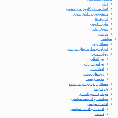
زنان
اتحادیه ها و کانون های صنفی
دانشجویی و دانش‌آموزی
گزارش‌ها
ملی – قومی
حقوق بشر
کودکان
سیاست
مسائل چپ
احزاب و سازمان‌های سیاسی
جهان امروز
بین‌المللی
پیرامون ایران
افغانستان
روندهای جهانی
محیط زیست
مسائل راهبردی در سیاست
پژوهش‌ها
موضوعات برنامه ای
سیاست و اندیشه سیاسی
اقتصاد سیاسی
اقتصـاد و اقتصاد‌سیاسی
فلسفه