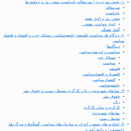
۱- بخش سردبیری | سرمقاله، یادداشت، سخن روز و پژوهش‌ها
سرمقاله
یادداشت
سخن روز و اخبار هفته
اخبار خواندنی هفته…
گفتار هفتگی
۲- دیدگاه ها، سیاست، فلسفه، جامعه‌شناسی، مسائل چپ، و اقتصاد و اقتصاد
سیاسی
دیدگاه‌ها
سیاست و اندیشه سیاسی
مسائل چپ
سیاست
فلسفه
اقتصـاد و اقتصاد‌سیاسی
اقتصاد سیاسی
جامعه‌شناسی
۳- نهادهای شهروندی، زنان، کارگری، محیط زیست، و حقوق بشر
حقوق بشر
زنان
کارگری و بولتن کارگری
نهادهای شهروندی
محیط زیست
۴- اتحادیه های صنفی، احزاب و سازمان‌های سیاسی، گفتگوها و میزگردها،
دانشجویی و دانش‌آموزی