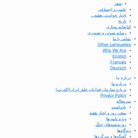
شعر
علمی و اجتماعی
اخبار خواندنی هفته…
تاریخ
کتابخانه مجازی
رسانه صوتی و تصویری
تماس با ما
Other Languages
Who We Are
English
Francais
Deutsch
درباره ما
درباره ما
درباره سازمان فداییان خلق ایران(اکثریت)
Privacy Policy
سرمقاله
یادداشت
سخن روز و اخبار هفته
ویژه نامه ها
روزنوشته‌های جنگ
دیدگاه‌ها
گفتگوها و میزگردها