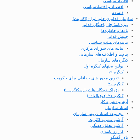
اقتصاد سیاسی
اقتصـاد و اقتصاد‌سیاسی
فلسفه
سازمان فداییان خلق ایران(اکثریت)
ویژه‌نامهٔ جان‌باختگان فدایی
یادها و خاطره‌ها
جنبش فدایی
بیانیه‌های هیئت سیاسی
بیانیه های شورای مرکزی
پیام‌ها و اطلاعیه‌های سازمانی
کنگره‌های سازمان
بولتن بحثهای کنگره اول
کنگره ۱۹
تدوین محور های حداقلی برای حکومت
کنگره ۲۰
پژواک دیدگاه ها درباره کنگره ۲۰
کنگره ۲۱ (فوق‌العاده)
آرشیو نشریه کار
اسناد سازمان
مجموعه اسناد درونی سازمان
آرشیو نشریه اکثریت
آرشیو تحلیل هفتگی
کار روزنامه‌ای
تالار گفتگو