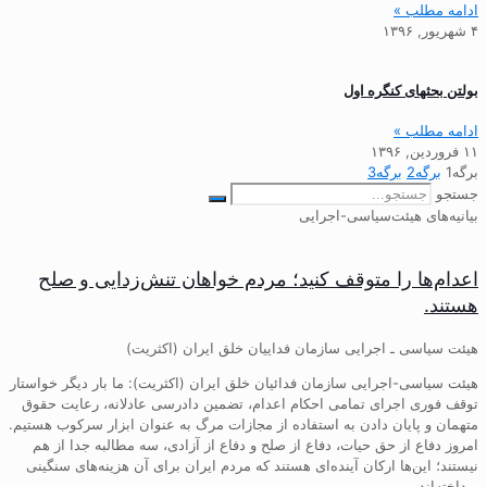
ادامه مطلب »
۴ شهریور, ۱۳۹۶
بولتن بحثهای کنگره اول
ادامه مطلب »
۱۱ فروردین, ۱۳۹۶
برگه
1
برگه
2
برگه
3
جستجو
بیانیه‌های هیئت‌سیاسی-اجرایی
اعدام‌ها را متوقف کنید؛ مردم خواهان تنش‌زدایی و صلح
هستند.
هیئت سیاسی ـ اجرایی سازمان فداییان خلق ایران (اکثریت)
هیئت سیاسی-اجرایی سازمان فدائیان خلق ایران (اکثریت): ما بار دیگر خواستار
توقف فوری اجرای تمامی احکام اعدام، تضمین دادرسی عادلانه، رعایت حقوق
متهمان و پایان دادن به استفاده از مجازات مرگ به عنوان ابزار سرکوب هستیم.
امروز دفاع از حق حیات، دفاع از صلح و دفاع از آزادی، سه مطالبه جدا از هم
نیستند؛ این‌ها ارکان آینده‌ای هستند که مردم ایران برای آن هزینه‌های سنگینی
پرداخته‌اند.