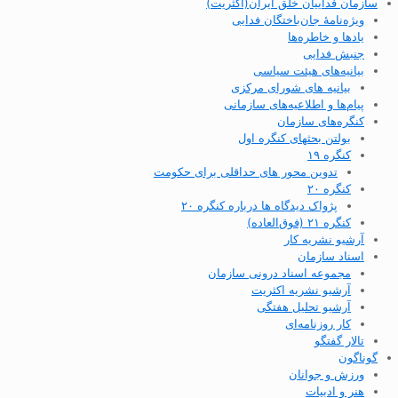
سازمان فداییان خلق ایران(اکثریت)
ویژه‌نامهٔ جان‌باختگان فدایی
یادها و خاطره‌ها
جنبش فدایی
بیانیه‌های هیئت سیاسی
بیانیه های شورای مرکزی
پیام‌ها و اطلاعیه‌های سازمانی
کنگره‌های سازمان
بولتن بحثهای کنگره اول
کنگره ۱۹
تدوین محور های حداقلی برای حکومت
کنگره ۲۰
پژواک دیدگاه ها درباره کنگره ۲۰
کنگره ۲۱ (فوق‌العاده)
آرشیو نشریه کار
اسناد سازمان
مجموعه اسناد درونی سازمان
آرشیو نشریه اکثریت
آرشیو تحلیل هفتگی
کار روزنامه‌ای
تالار گفتگو
گوناگون
ورزش و جوانان
هنر و ادبیات