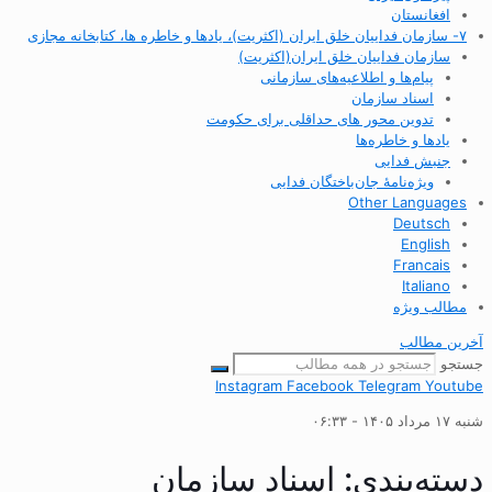
افغانستان
۷- سازمان فداییان خلق ایران (اکثریت)، یادها و خاطره ها، کتابخانه مجازی
سازمان فداییان خلق ایران(اکثریت)
پیام‌ها و اطلاعیه‌های سازمانی
اسناد سازمان
تدوین محور های حداقلی برای حکومت
یادها و خاطره‌ها
جنبش فدایی
ویژه‌نامهٔ جان‌باختگان فدایی
Other Languages
Deutsch
English
Francais
Italiano
مطالب ویژه
آخرین مطالب
جستجو
Instagram
Facebook
Telegram
Youtube
شنبه ۱۷ مرداد ۱۴۰۵ - ۰۶:۳۳
دسته‌بندی: اسناد سازمان