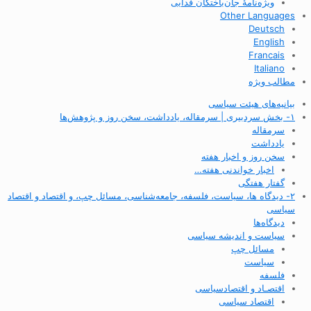
ویژه‌نامهٔ جان‌باختگان فدایی
Other Languages
Deutsch
English
Francais
Italiano
مطالب ویژه
بیانیه‌های هیئت سیاسی
۱- بخش سردبیری | سرمقاله، یادداشت، سخن روز و پژوهش‌ها
سرمقاله
یادداشت
سخن روز و اخبار هفته
اخبار خواندنی هفته…
گفتار هفتگی
۲- دیدگاه ها، سیاست، فلسفه، جامعه‌شناسی، مسائل چپ، و اقتصاد و اقتصاد
سیاسی
دیدگاه‌ها
سیاست و اندیشه سیاسی
مسائل چپ
سیاست
فلسفه
اقتصـاد و اقتصاد‌سیاسی
اقتصاد سیاسی