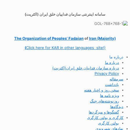
سامانه اینترنتی سازمان فداییان خلق ایران (اکثریت)
The Organization of
Peoples’ Fadaian
of
Iran (Majority)
(
Click here for KAR in other languages site!)
درباره ما
درباره ما
درباره سازمان فداییان خلق ایران(اکثریت)
Privacy Policy
سرمقاله
یادداشت
سخن روز و اخبار هفته
ویژه نامه ها
روزنوشته‌های جنگ
دیدگاه‌ها
گفتگوها و میزگردها
کارگری و بولتن کارگری
بولتن کارگری
نهادهای شهروندی