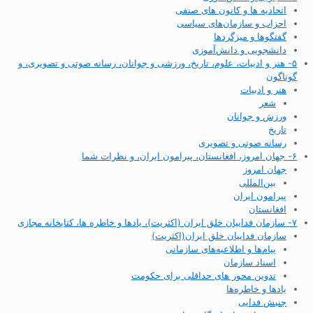
اتحادیه ها و کانون های صنفی
احزاب و سازمان‌های سیاسی
گفتگوها و میزگردها
دانشجویی و دانش‌آموزی
۵- هنر و ادبیات، علوم، تاریخ، ورزشی و جوانان، رسانه صوتی و تصویری، و
گوناگون
هنر و ادبیات
شعر
ورزش و جوانان
تاریخ
رسانه صوتی و تصویری
۶- جهان امروز، افغانستان، پیرامون ایران، و نظرات شما
جهان امروز
بین‌المللی
پیرامون ایران
افغانستان
۷- سازمان فداییان خلق ایران (اکثریت)، یادها و خاطره ها، کتابخانه مجازی
سازمان فداییان خلق ایران(اکثریت)
پیام‌ها و اطلاعیه‌های سازمانی
اسناد سازمان
تدوین محور های حداقلی برای حکومت
یادها و خاطره‌ها
جنبش فدایی