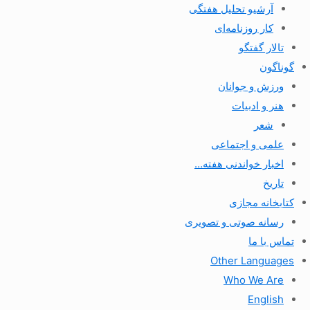
آرشیو تحلیل هفتگی
کار روزنامه‌ای
تالار گفتگو
گوناگون
ورزش و جوانان
هنر و ادبیات
شعر
علمی و اجتماعی
اخبار خواندنی هفته…
تاریخ
کتابخانه مجازی
رسانه صوتی و تصویری
تماس با ما
Other Languages
Who We Are
English