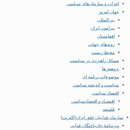
احزاب و سازمان‌های سیاسی
جهان امروز
بین‌المللی
پیرامون ایران
افغانستان
روندهای جهانی
محیط زیست
مسائل راهبردی در سیاست
پژوهش‌ها
موضوعات برنامه ای
سیاست و اندیشه سیاسی
اقتصاد سیاسی
اقتصـاد و اقتصاد‌سیاسی
فلسفه
سازمان فداییان خلق ایران(اکثریت)
ویژه‌نامهٔ جان‌باختگان فدایی