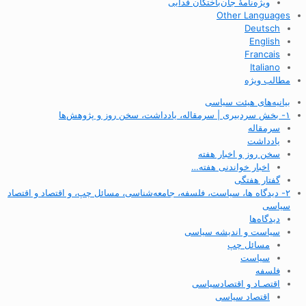
ویژه‌نامهٔ جان‌باختگان فدایی
Other Languages
Deutsch
English
Francais
Italiano
مطالب ویژه
بیانیه‌های هیئت سیاسی
۱- بخش سردبیری | سرمقاله، یادداشت، سخن روز و پژوهش‌ها
سرمقاله
یادداشت
سخن روز و اخبار هفته
اخبار خواندنی هفته…
گفتار هفتگی
۲- دیدگاه ها، سیاست، فلسفه، جامعه‌شناسی، مسائل چپ، و اقتصاد و اقتصاد
سیاسی
دیدگاه‌ها
سیاست و اندیشه سیاسی
مسائل چپ
سیاست
فلسفه
اقتصـاد و اقتصاد‌سیاسی
اقتصاد سیاسی