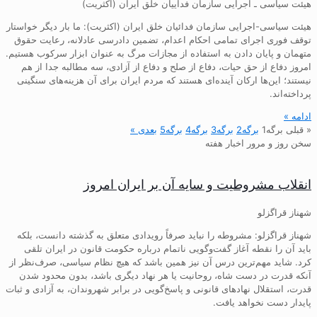
هیئت سیاسی ـ اجرایی سازمان فداییان خلق ایران (اکثریت)
هیئت سیاسی-اجرایی سازمان فدائیان خلق ایران (اکثریت): ما بار دیگر خواستار
توقف فوری اجرای تمامی احکام اعدام، تضمین دادرسی عادلانه، رعایت حقوق
متهمان و پایان دادن به استفاده از مجازات مرگ به عنوان ابزار سرکوب هستیم.
امروز دفاع از حق حیات، دفاع از صلح و دفاع از آزادی، سه مطالبه جدا از هم
نیستند؛ این‌ها ارکان آینده‌ای هستند که مردم ایران برای آن هزینه‌های سنگینی
پرداخته‌اند.
ادامه »
« قبلی
برگه
1
برگه
2
برگه
3
برگه
4
برگه
5
بعدی »
سخن روز و مرور اخبار هفته
انقلاب مشروطیت و سایه آن بر ایران امروز
شهناز قراگزلو
شهناز قراگزلو: مشروطه را نباید صرفاً رویدادی متعلق به گذشته دانست، بلکه
باید آن را نقطه آغاز گفت‌وگویی ناتمام درباره حکومت قانون در ایران تلقی
کرد. شاید مهم‌ترین درس آن نیز همین باشد که هیچ نظام سیاسی، صرف‌نظر از
آنکه قدرت در دست شاه، روحانیت یا هر نهاد دیگری باشد، بدون محدود شدن
قدرت، استقلال نهادهای قانونی و پاسخ‌گویی در برابر شهروندان، به آزادی و ثبات
پایدار دست نخواهد یافت.