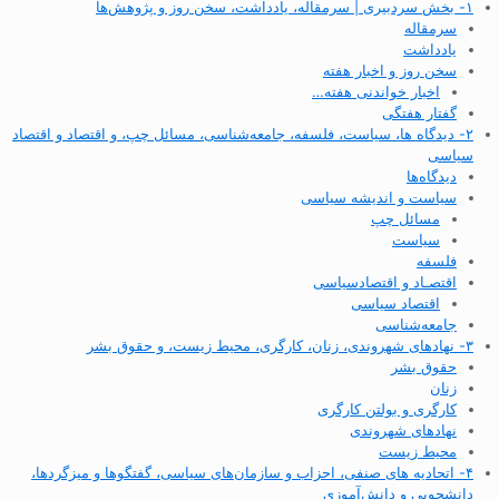
۱- بخش سردبیری | سرمقاله، یادداشت، سخن روز و پژوهش‌ها
سرمقاله
یادداشت
سخن روز و اخبار هفته
اخبار خواندنی هفته…
گفتار هفتگی
۲- دیدگاه ها، سیاست، فلسفه، جامعه‌شناسی، مسائل چپ، و اقتصاد و اقتصاد
سیاسی
دیدگاه‌ها
سیاست و اندیشه سیاسی
مسائل چپ
سیاست
فلسفه
اقتصـاد و اقتصاد‌سیاسی
اقتصاد سیاسی
جامعه‌شناسی
۳- نهادهای شهروندی، زنان، کارگری، محیط زیست، و حقوق بشر
حقوق بشر
زنان
کارگری و بولتن کارگری
نهادهای شهروندی
محیط زیست
۴- اتحادیه های صنفی، احزاب و سازمان‌های سیاسی، گفتگوها و میزگردها،
دانشجویی و دانش‌آموزی