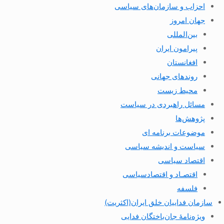
احزاب و سازمان‌های سیاسی
جهان امروز
بین‌المللی
پیرامون ایران
افغانستان
روندهای جهانی
محیط زیست
مسائل راهبردی در سیاست
پژوهش‌ها
موضوعات برنامه ای
سیاست و اندیشه سیاسی
اقتصاد سیاسی
اقتصـاد و اقتصاد‌سیاسی
فلسفه
سازمان فداییان خلق ایران(اکثریت)
ویژه‌نامهٔ جان‌باختگان فدایی