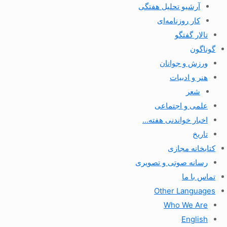
آرشیو تحلیل هفتگی
کار روزنامه‌ای
تالار گفتگو
گوناگون
ورزش و جوانان
هنر و ادبیات
شعر
علمی و اجتماعی
اخبار خواندنی هفته…
تاریخ
کتابخانه مجازی
رسانه صوتی و تصویری
تماس با ما
Other Languages
Who We Are
English