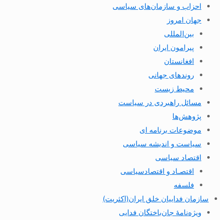
احزاب و سازمان‌های سیاسی
جهان امروز
بین‌المللی
پیرامون ایران
افغانستان
روندهای جهانی
محیط زیست
مسائل راهبردی در سیاست
پژوهش‌ها
موضوعات برنامه ای
سیاست و اندیشه سیاسی
اقتصاد سیاسی
اقتصـاد و اقتصاد‌سیاسی
فلسفه
سازمان فداییان خلق ایران(اکثریت)
ویژه‌نامهٔ جان‌باختگان فدایی