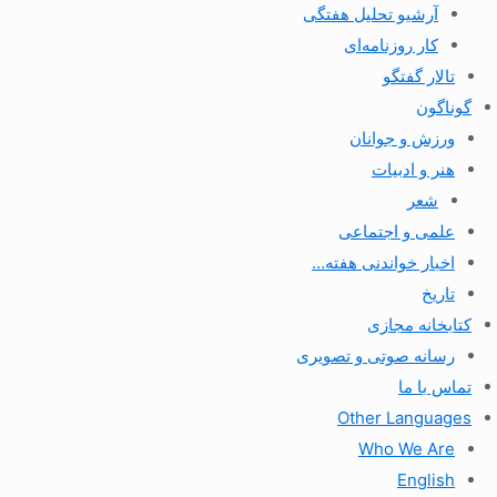
آرشیو تحلیل هفتگی
کار روزنامه‌ای
تالار گفتگو
گوناگون
ورزش و جوانان
هنر و ادبیات
شعر
علمی و اجتماعی
اخبار خواندنی هفته…
تاریخ
کتابخانه مجازی
رسانه صوتی و تصویری
تماس با ما
Other Languages
Who We Are
English