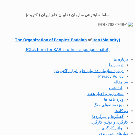
سامانه اینترنتی سازمان فداییان خلق ایران (اکثریت)
The Organization of
Peoples’ Fadaian
of
Iran (Majority)
(
Click here for KAR in other languages site!)
درباره ما
درباره ما
درباره سازمان فداییان خلق ایران(اکثریت)
Privacy Policy
سرمقاله
یادداشت
سخن روز و اخبار هفته
ویژه نامه ها
روزنوشته‌های جنگ
دیدگاه‌ها
گفتگوها و میزگردها
کارگری و بولتن کارگری
بولتن کارگری
نهادهای شهروندی