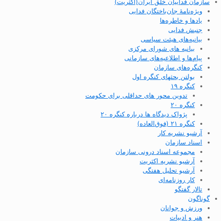
سازمان فداییان خلق ایران(اکثریت)
ویژه‌نامهٔ جان‌باختگان فدایی
یادها و خاطره‌ها
جنبش فدایی
بیانیه‌های هیئت سیاسی
بیانیه های شورای مرکزی
پیام‌ها و اطلاعیه‌های سازمانی
کنگره‌های سازمان
بولتن بحثهای کنگره اول
کنگره ۱۹
تدوین محور های حداقلی برای حکومت
کنگره ۲۰
پژواک دیدگاه ها درباره کنگره ۲۰
کنگره ۲۱ (فوق‌العاده)
آرشیو نشریه کار
اسناد سازمان
مجموعه اسناد درونی سازمان
آرشیو نشریه اکثریت
آرشیو تحلیل هفتگی
کار روزنامه‌ای
تالار گفتگو
گوناگون
ورزش و جوانان
هنر و ادبیات