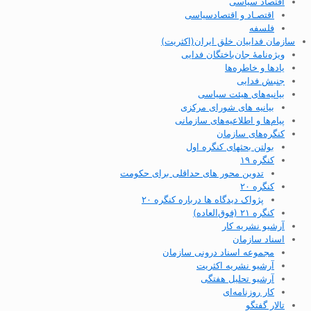
اقتصاد سیاسی
اقتصـاد و اقتصاد‌سیاسی
فلسفه
سازمان فداییان خلق ایران(اکثریت)
ویژه‌نامهٔ جان‌باختگان فدایی
یادها و خاطره‌ها
جنبش فدایی
بیانیه‌های هیئت سیاسی
بیانیه های شورای مرکزی
پیام‌ها و اطلاعیه‌های سازمانی
کنگره‌های سازمان
بولتن بحثهای کنگره اول
کنگره ۱۹
تدوین محور های حداقلی برای حکومت
کنگره ۲۰
پژواک دیدگاه ها درباره کنگره ۲۰
کنگره ۲۱ (فوق‌العاده)
آرشیو نشریه کار
اسناد سازمان
مجموعه اسناد درونی سازمان
آرشیو نشریه اکثریت
آرشیو تحلیل هفتگی
کار روزنامه‌ای
تالار گفتگو