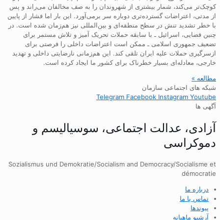
کوچک‌تر می‌کند، شمار بیشتری از شهروندان را به صف مخالفان می‌راند و پس
از مدتی، اعتراضات گسترده‌تری دوباره سر برمی‌آورد. این بار اما فشار از پایین
با خطر تشدید تنش در سطح منطقه‌ای و بین‌المللی نیز هم‌زمان شده است. در
چنین فضایی، اسرائیل ـ با سابقه حملات تحریک آمیز و تلاش مستمر برای
تضعیف جمهوری اسلامی ـ ممکن است اعتراضات داخلی را فرصتی برای
ازسرگیری حملات علیه ایران تلقی کند. این هم‌زمانی نارضایتی داخلی و تهدید
خارجی، معادله‌ای بسیار خطرناک برای کشور ما ایجاد کرده است.
مطالعه »
شبکه های اجتماعی سازمان
Telegram
Facebook
Instagram
Youtube
آگهی ها
آزادی، عدالت اجتماعی، سوسیالیسم و
دموکراسی
Sozialismus und Demokratie/Socialism and Democracy/Socialisme et
démocratie
درباره ما
تماس با ما
پیوندها
آرشیو ماهیانه