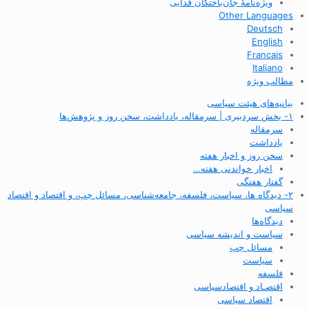
ویژه‌نامهٔ جان‌باختگان فدایی
Other Languages
Deutsch
English
Francais
Italiano
مطالب ویژه
بیانیه‌های هیئت سیاسی
۱- بخش سردبیری | سرمقاله، یادداشت، سخن روز و پژوهش‌ها
سرمقاله
یادداشت
سخن روز و اخبار هفته
اخبار خواندنی هفته…
گفتار هفتگی
۲- دیدگاه ها، سیاست، فلسفه، جامعه‌شناسی، مسائل چپ، و اقتصاد و اقتصاد
سیاسی
دیدگاه‌ها
سیاست و اندیشه سیاسی
مسائل چپ
سیاست
فلسفه
اقتصـاد و اقتصاد‌سیاسی
اقتصاد سیاسی