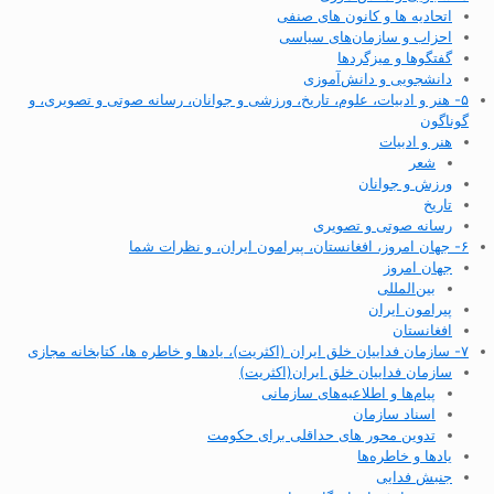
اتحادیه ها و کانون های صنفی
احزاب و سازمان‌های سیاسی
گفتگوها و میزگردها
دانشجویی و دانش‌آموزی
۵- هنر و ادبیات، علوم، تاریخ، ورزشی و جوانان، رسانه صوتی و تصویری، و
گوناگون
هنر و ادبیات
شعر
ورزش و جوانان
تاریخ
رسانه صوتی و تصویری
۶- جهان امروز، افغانستان، پیرامون ایران، و نظرات شما
جهان امروز
بین‌المللی
پیرامون ایران
افغانستان
۷- سازمان فداییان خلق ایران (اکثریت)، یادها و خاطره ها، کتابخانه مجازی
سازمان فداییان خلق ایران(اکثریت)
پیام‌ها و اطلاعیه‌های سازمانی
اسناد سازمان
تدوین محور های حداقلی برای حکومت
یادها و خاطره‌ها
جنبش فدایی