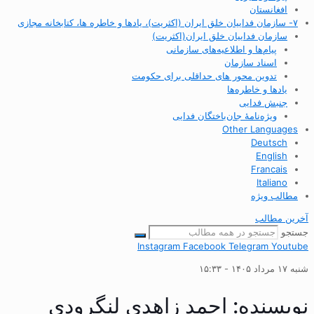
افغانستان
۷- سازمان فداییان خلق ایران (اکثریت)، یادها و خاطره ها، کتابخانه مجازی
سازمان فداییان خلق ایران(اکثریت)
پیام‌ها و اطلاعیه‌های سازمانی
اسناد سازمان
تدوین محور های حداقلی برای حکومت
یادها و خاطره‌ها
جنبش فدایی
ویژه‌نامهٔ جان‌باختگان فدایی
Other Languages
Deutsch
English
Francais
Italiano
مطالب ویژه
آخرین مطالب
جستجو
Instagram
Facebook
Telegram
Youtube
شنبه ۱۷ مرداد ۱۴۰۵ - ۱۵:۳۳
نویسنده:
احمد زاهدی لنگرودی