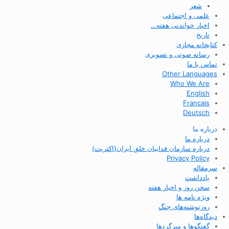
شعر
علمی و اجتماعی
اخبار خواندنی هفته…
تاریخ
کتابخانه مجازی
رسانه صوتی و تصویری
تماس با ما
Other Languages
Who We Are
English
Francais
Deutsch
درباره ما
درباره ما
درباره سازمان فداییان خلق ایران(اکثریت)
Privacy Policy
سرمقاله
یادداشت
سخن روز و اخبار هفته
ویژه نامه ها
روزنوشته‌های جنگ
دیدگاه‌ها
گفتگوها و میزگردها