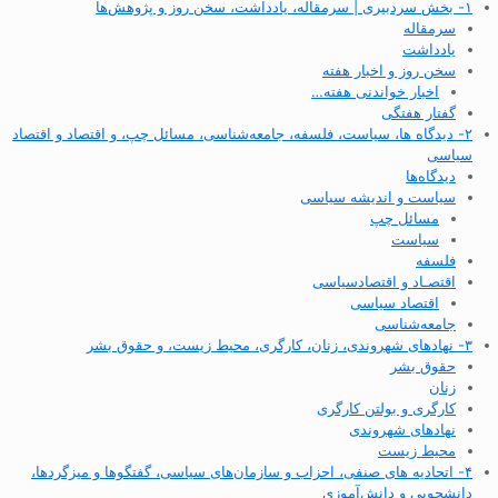
۱- بخش سردبیری | سرمقاله، یادداشت، سخن روز و پژوهش‌ها
سرمقاله
یادداشت
سخن روز و اخبار هفته
اخبار خواندنی هفته…
گفتار هفتگی
۲- دیدگاه ها، سیاست، فلسفه، جامعه‌شناسی، مسائل چپ، و اقتصاد و اقتصاد
سیاسی
دیدگاه‌ها
سیاست و اندیشه سیاسی
مسائل چپ
سیاست
فلسفه
اقتصـاد و اقتصاد‌سیاسی
اقتصاد سیاسی
جامعه‌شناسی
۳- نهادهای شهروندی، زنان، کارگری، محیط زیست، و حقوق بشر
حقوق بشر
زنان
کارگری و بولتن کارگری
نهادهای شهروندی
محیط زیست
۴- اتحادیه های صنفی، احزاب و سازمان‌های سیاسی، گفتگوها و میزگردها،
دانشجویی و دانش‌آموزی