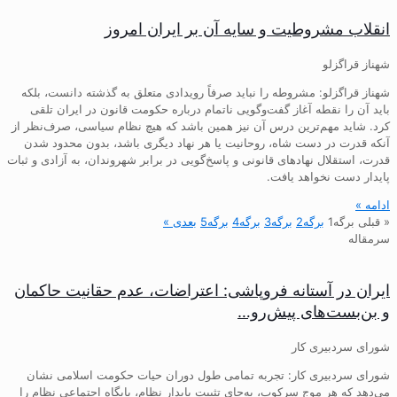
انقلاب مشروطیت و سایه آن بر ایران امروز
شهناز قراگزلو
شهناز قراگزلو: مشروطه را نباید صرفاً رویدادی متعلق به گذشته دانست، بلکه
باید آن را نقطه آغاز گفت‌وگویی ناتمام درباره حکومت قانون در ایران تلقی
کرد. شاید مهم‌ترین درس آن نیز همین باشد که هیچ نظام سیاسی، صرف‌نظر از
آنکه قدرت در دست شاه، روحانیت یا هر نهاد دیگری باشد، بدون محدود شدن
قدرت، استقلال نهادهای قانونی و پاسخ‌گویی در برابر شهروندان، به آزادی و ثبات
پایدار دست نخواهد یافت.
ادامه »
« قبلی
برگه
1
برگه
2
برگه
3
برگه
4
برگه
5
بعدی »
سرمقاله
ایران در آستانه فروپاشی: اعتراضات، عدم حقانیت حاکمان
و بن‌بست‌های پیش‌رو…
شورای سردبیری کار
شورای سردبیری کار: تجربه تمامی طول دوران حیات حکومت اسلامی نشان
می‌دهد که هر موج سرکوب، به‌جای تثبیت پایدار نظام، پایگاه اجتماعی نظام را