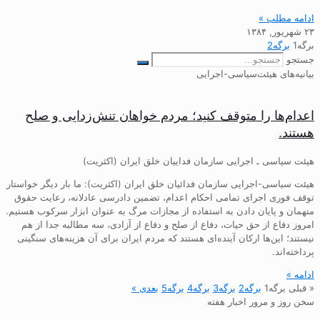
ادامه مطلب »
۲۳ شهریور, ۱۳۸۴
برگه
1
برگه
2
جستجو
بیانیه‌های هیئت‌سیاسی-اجرایی
اعدام‌ها را متوقف کنید؛ مردم خواهان تنش‌زدایی و صلح
هستند.
هیئت سیاسی ـ اجرایی سازمان فداییان خلق ایران (اکثریت)
هیئت سیاسی-اجرایی سازمان فدائیان خلق ایران (اکثریت): ما بار دیگر خواستار
توقف فوری اجرای تمامی احکام اعدام، تضمین دادرسی عادلانه، رعایت حقوق
متهمان و پایان دادن به استفاده از مجازات مرگ به عنوان ابزار سرکوب هستیم.
امروز دفاع از حق حیات، دفاع از صلح و دفاع از آزادی، سه مطالبه جدا از هم
نیستند؛ این‌ها ارکان آینده‌ای هستند که مردم ایران برای آن هزینه‌های سنگینی
پرداخته‌اند.
ادامه »
« قبلی
برگه
1
برگه
2
برگه
3
برگه
4
برگه
5
بعدی »
سخن روز و مرور اخبار هفته