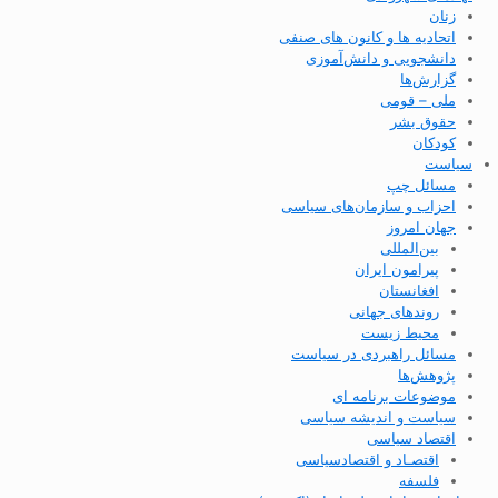
زنان
اتحادیه ها و کانون های صنفی
دانشجویی و دانش‌آموزی
گزارش‌ها
ملی – قومی
حقوق بشر
کودکان
سیاست
مسائل چپ
احزاب و سازمان‌های سیاسی
جهان امروز
بین‌المللی
پیرامون ایران
افغانستان
روندهای جهانی
محیط زیست
مسائل راهبردی در سیاست
پژوهش‌ها
موضوعات برنامه ای
سیاست و اندیشه سیاسی
اقتصاد سیاسی
اقتصـاد و اقتصاد‌سیاسی
فلسفه