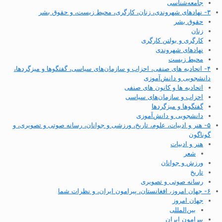
جامعه‌شناسی
۳- نهادهای شهروندی، زنان، کارگری، محیط زیست، و حقوق بشر
حقوق بشر
زنان
کارگری و بولتن کارگری
نهادهای شهروندی
محیط زیست
۴- اتحادیه های صنفی، احزاب و سازمان‌های سیاسی، گفتگوها و میزگردها،
دانشجویی و دانش‌آموزی
اتحادیه ها و کانون های صنفی
احزاب و سازمان‌های سیاسی
گفتگوها و میزگردها
دانشجویی و دانش‌آموزی
۵- هنر و ادبیات، علوم، تاریخ، ورزشی و جوانان، رسانه صوتی و تصویری، و
گوناگون
هنر و ادبیات
شعر
ورزش و جوانان
تاریخ
رسانه صوتی و تصویری
۶- جهان امروز، افغانستان، پیرامون ایران، و نظرات شما
جهان امروز
بین‌المللی
پیرامون ایران