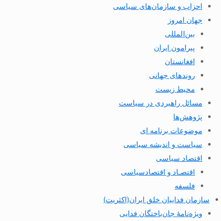
احزاب و سازمان‌های سیاسی
جهان امروز
بین‌المللی
پیرامون ایران
افغانستان
روندهای جهانی
محیط زیست
مسائل راهبردی در سیاست
پژوهش‌ها
موضوعات برنامه ای
سیاست و اندیشه سیاسی
اقتصاد سیاسی
اقتصـاد و اقتصاد‌سیاسی
فلسفه
سازمان فداییان خلق ایران(اکثریت)
ویژه‌نامهٔ جان‌باختگان فدایی