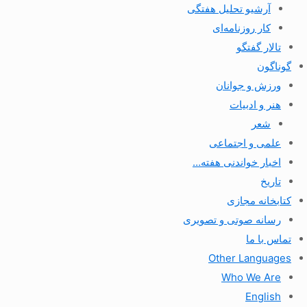
آرشیو تحلیل هفتگی
کار روزنامه‌ای
تالار گفتگو
گوناگون
ورزش و جوانان
هنر و ادبیات
شعر
علمی و اجتماعی
اخبار خواندنی هفته…
تاریخ
کتابخانه مجازی
رسانه صوتی و تصویری
تماس با ما
Other Languages
Who We Are
English