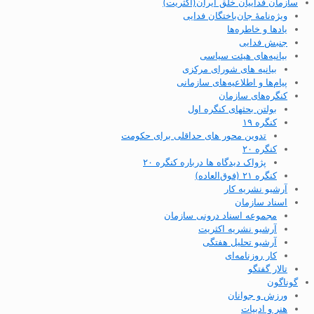
سازمان فداییان خلق ایران(اکثریت)
ویژه‌نامهٔ جان‌باختگان فدایی
یادها و خاطره‌ها
جنبش فدایی
بیانیه‌های هیئت سیاسی
بیانیه های شورای مرکزی
پیام‌ها و اطلاعیه‌های سازمانی
کنگره‌های سازمان
بولتن بحثهای کنگره اول
کنگره ۱۹
تدوین محور های حداقلی برای حکومت
کنگره ۲۰
پژواک دیدگاه ها درباره کنگره ۲۰
کنگره ۲۱ (فوق‌العاده)
آرشیو نشریه کار
اسناد سازمان
مجموعه اسناد درونی سازمان
آرشیو نشریه اکثریت
آرشیو تحلیل هفتگی
کار روزنامه‌ای
تالار گفتگو
گوناگون
ورزش و جوانان
هنر و ادبیات