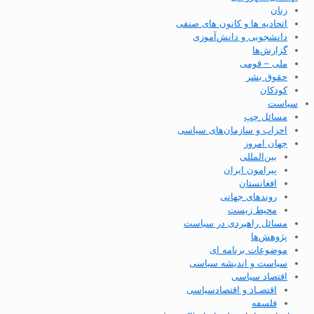
زنان
اتحادیه ها و کانون های صنفی
دانشجویی و دانش‌آموزی
گزارش‌ها
ملی – قومی
حقوق بشر
کودکان
سیاست
مسائل چپ
احزاب و سازمان‌های سیاسی
جهان امروز
بین‌المللی
پیرامون ایران
افغانستان
روندهای جهانی
محیط زیست
مسائل راهبردی در سیاست
پژوهش‌ها
موضوعات برنامه ای
سیاست و اندیشه سیاسی
اقتصاد سیاسی
اقتصـاد و اقتصاد‌سیاسی
فلسفه