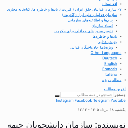
افغانستان
۷- سازمان فداییان خلق ایران (اکثریت)، یادها و خاطره ها، کتابخانه مجازی
سازمان فداییان خلق ایران(اکثریت)
پیام‌ها و اطلاعیه‌های سازمانی
اسناد سازمان
تدوین محور های حداقلی برای حکومت
یادها و خاطره‌ها
جنبش فدایی
ویژه‌نامهٔ جان‌باختگان فدایی
Other Languages
Deutsch
English
Francais
Italiano
مطالب ویژه
آخرین مطالب
جستجو
Instagram
Facebook
Telegram
Youtube
یکشنبه ۱۸ مرداد ۱۴۰۵ - ۱۳:۱۳
نویسنده:
سازمان دانشجویان جبهه