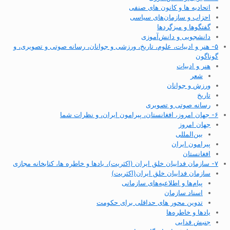
اتحادیه ها و کانون های صنفی
احزاب و سازمان‌های سیاسی
گفتگوها و میزگردها
دانشجویی و دانش‌آموزی
۵- هنر و ادبیات، علوم، تاریخ، ورزشی و جوانان، رسانه صوتی و تصویری، و
گوناگون
هنر و ادبیات
شعر
ورزش و جوانان
تاریخ
رسانه صوتی و تصویری
۶- جهان امروز، افغانستان، پیرامون ایران، و نظرات شما
جهان امروز
بین‌المللی
پیرامون ایران
افغانستان
۷- سازمان فداییان خلق ایران (اکثریت)، یادها و خاطره ها، کتابخانه مجازی
سازمان فداییان خلق ایران(اکثریت)
پیام‌ها و اطلاعیه‌های سازمانی
اسناد سازمان
تدوین محور های حداقلی برای حکومت
یادها و خاطره‌ها
جنبش فدایی