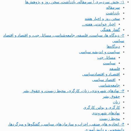
۱- بخش سردبیری | سرمقاله، یادداشت، سخن روز و پژوهش‌ها
سرمقاله
یادداشت
سخن روز و اخبار هفته
اخبار خواندنی هفته…
گفتار هفتگی
۲- دیدگاه ها، سیاست، فلسفه، جامعه‌شناسی، مسائل چپ، و اقتصاد و اقتصاد
سیاسی
دیدگاه‌ها
سیاست و اندیشه سیاسی
مسائل چپ
سیاست
فلسفه
اقتصـاد و اقتصاد‌سیاسی
اقتصاد سیاسی
جامعه‌شناسی
۳- نهادهای شهروندی، زنان، کارگری، محیط زیست، و حقوق بشر
حقوق بشر
زنان
کارگری و بولتن کارگری
نهادهای شهروندی
محیط زیست
۴- اتحادیه های صنفی، احزاب و سازمان‌های سیاسی، گفتگوها و میزگردها،
دانشجویی و دانش‌آموزی