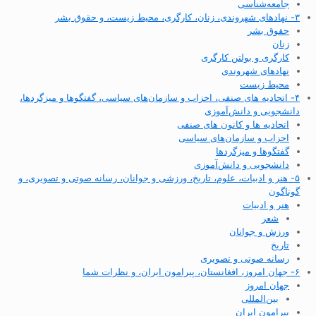
جامعه‌شناسی
۳- نهادهای شهروندی، زنان، کارگری، محیط زیست، و حقوق بشر
حقوق بشر
زنان
کارگری و بولتن کارگری
نهادهای شهروندی
محیط زیست
۴- اتحادیه های صنفی، احزاب و سازمان‌های سیاسی، گفتگوها و میزگردها،
دانشجویی و دانش‌آموزی
اتحادیه ها و کانون های صنفی
احزاب و سازمان‌های سیاسی
گفتگوها و میزگردها
دانشجویی و دانش‌آموزی
۵- هنر و ادبیات، علوم، تاریخ، ورزشی و جوانان، رسانه صوتی و تصویری، و
گوناگون
هنر و ادبیات
شعر
ورزش و جوانان
تاریخ
رسانه صوتی و تصویری
۶- جهان امروز، افغانستان، پیرامون ایران، و نظرات شما
جهان امروز
بین‌المللی
پیرامون ایران