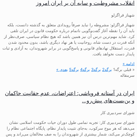
انقلاب مشروطیت و سایه آن بر ایران امروز
شهناز قراگزلو
شهناز قراگزلو: مشروطه را نباید صرفاً رویدادی متعلق به گذشته دانست، بلکه
باید آن را نقطه آغاز گفت‌وگویی ناتمام درباره حکومت قانون در ایران تلقی
کرد. شاید مهم‌ترین درس آن نیز همین باشد که هیچ نظام سیاسی، صرف‌نظر از
آنکه قدرت در دست شاه، روحانیت یا هر نهاد دیگری باشد، بدون محدود شدن
قدرت، استقلال نهادهای قانونی و پاسخ‌گویی در برابر شهروندان، به آزادی و ثبات
پایدار دست نخواهد یافت.
ادامه »
« قبلی
برگه
1
برگه
2
برگه
3
برگه
4
برگه
5
بعدی »
سرمقاله
ایران در آستانه فروپاشی: اعتراضات، عدم حقانیت حاکمان
و بن‌بست‌های پیش‌رو…
شورای سردبیری کار
شورای سردبیری کار: تجربه تمامی طول دوران حیات حکومت اسلامی نشان
می‌دهد که هر موج سرکوب، به‌جای تثبیت پایدار نظام، پایگاه اجتماعی نظام را
کوچک‌تر می‌کند، شمار بیشتری از شهروندان را به صف مخالفان می‌راند و پس