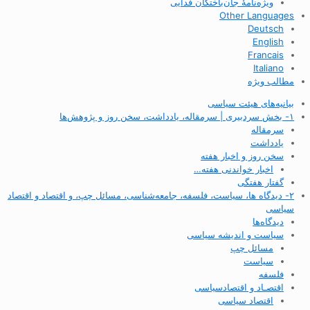
ویژه‌نامهٔ جان‌باختگان فدایی
Other Languages
Deutsch
English
Francais
Italiano
مطالب ویژه
بیانیه‌های هیئت سیاسی
۱- بخش سردبیری | سرمقاله، یادداشت، سخن روز و پژوهش‌ها
سرمقاله
یادداشت
سخن روز و اخبار هفته
اخبار خواندنی هفته…
گفتار هفتگی
۲- دیدگاه ها، سیاست، فلسفه، جامعه‌شناسی، مسائل چپ، و اقتصاد و اقتصاد
سیاسی
دیدگاه‌ها
سیاست و اندیشه سیاسی
مسائل چپ
سیاست
فلسفه
اقتصـاد و اقتصاد‌سیاسی
اقتصاد سیاسی