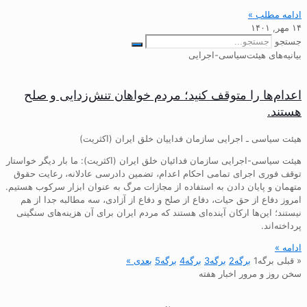
ادامه مطلب »
۱۴ مهر, ۱۴۰۱
جستجو
بیانیه‌های هیئت‌سیاسی-اجرایی
اعدام‌ها را متوقف کنید؛ مردم خواهان تنش‌زدایی و صلح
هستند.
هیئت سیاسی ـ اجرایی سازمان فداییان خلق ایران (اکثریت)
هیئت سیاسی-اجرایی سازمان فدائیان خلق ایران (اکثریت): ما بار دیگر خواستار
توقف فوری اجرای تمامی احکام اعدام، تضمین دادرسی عادلانه، رعایت حقوق
متهمان و پایان دادن به استفاده از مجازات مرگ به عنوان ابزار سرکوب هستیم.
امروز دفاع از حق حیات، دفاع از صلح و دفاع از آزادی، سه مطالبه جدا از هم
نیستند؛ این‌ها ارکان آینده‌ای هستند که مردم ایران برای آن هزینه‌های سنگینی
پرداخته‌اند.
ادامه »
« قبلی
برگه
1
برگه
2
برگه
3
برگه
4
برگه
5
بعدی »
سخن روز و مرور اخبار هفته