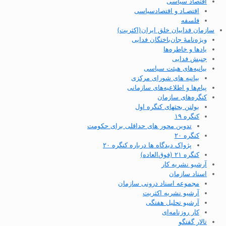
اقتصاد سیاسی
اقتصـاد و اقتصاد‌سیاسی
فلسفه
سازمان فداییان خلق ایران(اکثریت)
ویژه‌نامهٔ جان‌باختگان فدایی
یادها و خاطره‌ها
جنبش فدایی
بیانیه‌های هیئت سیاسی
بیانیه های شورای مرکزی
پیام‌ها و اطلاعیه‌های سازمانی
کنگره‌های سازمان
بولتن بحثهای کنگره اول
کنگره ۱۹
تدوین محور های حداقلی برای حکومت
کنگره ۲۰
پژواک دیدگاه ها درباره کنگره ۲۰
کنگره ۲۱ (فوق‌العاده)
آرشیو نشریه کار
اسناد سازمان
مجموعه اسناد درونی سازمان
آرشیو نشریه اکثریت
آرشیو تحلیل هفتگی
کار روزنامه‌ای
تالار گفتگو