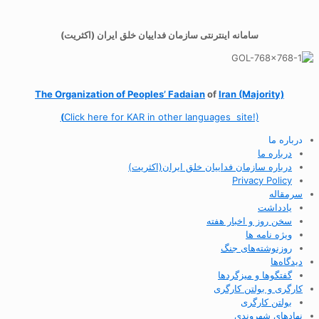
سامانه اینترنتی سازمان فداییان خلق ایران (اکثریت)
The Organization of
Peoples’ Fadaian
of
Iran (Majority)
(
Click here for KAR in other languages site!)
درباره ما
درباره ما
درباره سازمان فداییان خلق ایران(اکثریت)
Privacy Policy
سرمقاله
یادداشت
سخن روز و اخبار هفته
ویژه نامه ها
روزنوشته‌های جنگ
دیدگاه‌ها
گفتگوها و میزگردها
کارگری و بولتن کارگری
بولتن کارگری
نهادهای شهروندی