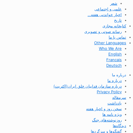
شعر
علمی و اجتماعی
اخبار خواندنی هفته…
تاریخ
کتابخانه مجازی
رسانه صوتی و تصویری
تماس با ما
Other Languages
Who We Are
English
Francais
Deutsch
درباره ما
درباره ما
درباره سازمان فداییان خلق ایران(اکثریت)
Privacy Policy
سرمقاله
یادداشت
سخن روز و اخبار هفته
ویژه نامه ها
روزنوشته‌های جنگ
دیدگاه‌ها
گفتگوها و میزگردها