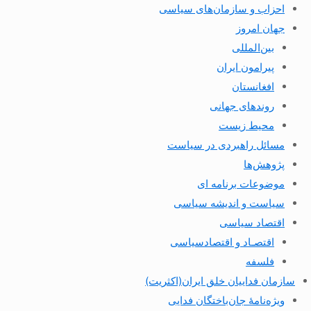
احزاب و سازمان‌های سیاسی
جهان امروز
بین‌المللی
پیرامون ایران
افغانستان
روندهای جهانی
محیط زیست
مسائل راهبردی در سیاست
پژوهش‌ها
موضوعات برنامه ای
سیاست و اندیشه سیاسی
اقتصاد سیاسی
اقتصـاد و اقتصاد‌سیاسی
فلسفه
سازمان فداییان خلق ایران(اکثریت)
ویژه‌نامهٔ جان‌باختگان فدایی