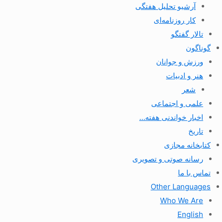
آرشیو تحلیل هفتگی
کار روزنامه‌ای
تالار گفتگو
گوناگون
ورزش و جوانان
هنر و ادبیات
شعر
علمی و اجتماعی
اخبار خواندنی هفته…
تاریخ
کتابخانه مجازی
رسانه صوتی و تصویری
تماس با ما
Other Languages
Who We Are
English